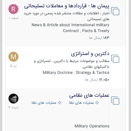
پیمان ها - قراردادها و معاملات تسلیحاتی
7
اسفند
اخبار ، اطلاعات و مقالات منتشر شده رسمی در مورد خرید
1400
های تسیحاتی
News & Article about International military
Contract , Pacts & Treaty
183
ارسال ها
دکترین و استراتژی
27
تیر
مطالب و موضوعات مرتبط با دکترین ، استراتژی و
1405
تاکتیکهای نظامی
Military Doctrine , Strategy & Tactics
12,050
ارسال ها
عملیات های نظامی
5
خرداد
عملیات های نظامی ایران
عملیات های نظامی خارجی
1404
Military Operations