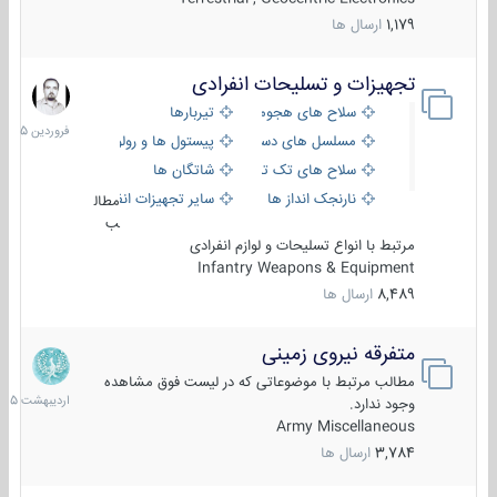
1,179
ارسال ها
تجهیزات و تسلیحات انفرادی
17
فروردین
سلاح های هجومی
تیربارها
1405
مسلسل های دستی
پیستول ها و رولورها
سلاح های تک تیر اندازی
شاتگان ها
نارنجک انداز ها
سایر تجهیزات انفرادی
مطال
ب
مرتبط با انواع تسلیحات و لوازم انفرادی
Infantry Weapons & Equipment
8,489
ارسال ها
متفرقه نیروی زمینی
27
اردیبهش
مطالب مرتبط با موضوعاتی که در لیست فوق مشاهده
1405
وجود ندارد.
Army Miscellaneous
3,784
ارسال ها