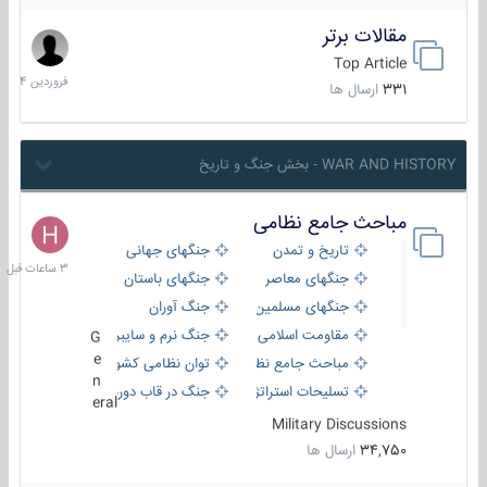
مقالات برتر
29
فروردین
Top Article
1404
331
ارسال ها
WAR AND HISTORY - بخش جنگ و تاریخ
مباحث جامع نظامی
3
ساعات
تاریخ و تمدن
جنگهای جهانی
قبل
جنگهای معاصر
جنگهای باستان
جنگهای مسلمین
جنگ آوران
مقاومت اسلامی
جنگ نرم و سایبری
G
e
مباحث جامع نظامی
توان نظامی کشورها
n
تسلیحات استراتژیک
جنگ در قاب دوربین
eral
Military Discussions
34,750
ارسال ها