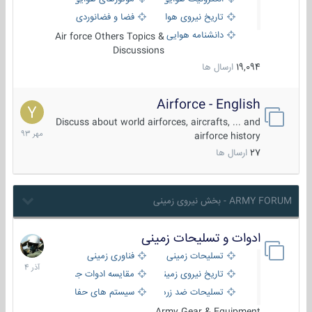
تاریخ نیروی هوایی
فضا و فضانوردی
دانشنامه هوایی
Air force Others Topics &
Discussions
19,094
ارسال ها
Airforce - English
15
مهر
Discuss about world airforces, aircrafts, ... and
1393
airforce history
27
ارسال ها
ARMY FORUM - بخش نیروی زمینی
ادوات و تسلیحات زمینی
21
آذر
تسلیحات زمینی
فناوری زمینی
1404
تاریخ نیروی زمینی
مقایسه ادوات جنگی
تسلیحات ضد زره
سیستم های حفاظت فعال
Army Gear & Equipment