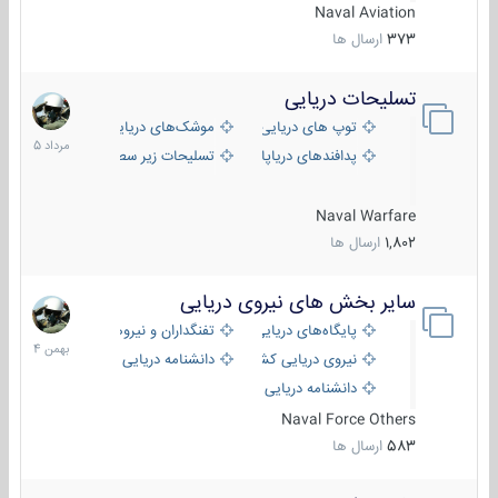
Naval Aviation
373
ارسال ها
تسلیحات دریایی
2
مرداد
توپ های دریایی
موشک‌های دریایی
1405
پدافندهای دریاپایه
تسلیحات زیر سطحی
Naval Warfare
1,802
ارسال ها
سایر بخش های نیروی دریایی
22
بهمن
پایگاه‌های دریایی
تفنگداران و نیروهای ویژه‌ی دریایی
1404
نیروی دریایی کشورهای مختلف
دانشنامه دریایی
دانشنامه دریایی کپی
Naval Force Others
583
ارسال ها