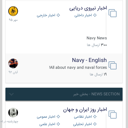
اخبار نیروی دریایی
27
مهر
اخبار داخلی
اخبار خارجی
1395
Navy News
300
ارسال ها
Navy - English
22
آبان
All about navy and naval forces!
1392
19
ارسال ها
NEWS SECTION - بخش خبر
اخبار روز ایران و جهان
چهارشنبه
در
اخبار نظامی
اخبار عمومی
06:01
اخبار تحلیلی
اخبار علمی