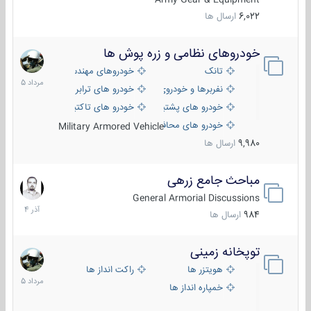
6,022
ارسال ها
خودروهای نظامی و زره پوش ها
2
مرداد
تانک
خودروهای مهندسی
1405
نفربرها و خودروی های رزمی پیاده نظام
خودرو های ترابری نظامی
خودرو های پشتیبانی آتش ، شناسایی و ضد تانک
خودرو های تاکتیکی نظامی
خودرو های محافظت شده
Military Armored Vehicle
9,980
ارسال ها
مباحث جامع زرهی
7
آذر
General Armorial Discussions
1404
984
ارسال ها
توپخانه زمینی
9
مرداد
هویتزر ها
راکت انداز ها
1405
خمپاره انداز ها