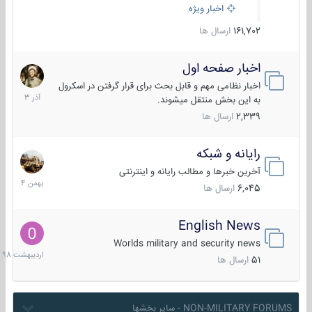
اخبار ویژه
161,702
ارسال ها
اخبار صفحه اول
7
آذر
اخبار نظامی مهم و قابل بحث برای قرار گرفتن در اسکرول
1403
به این بخش منتقل میشوند.
2,339
ارسال ها
رایانه و شبکه
30
بهمن
آخرین خبرها و مطالب رایانه و اینترنتی
1404
6,045
ارسال ها
English News
10
اردیبهش
Worlds military and security news
1398
51
ارسال ها
NON-MILITARY FORUMS - سایر بخشها