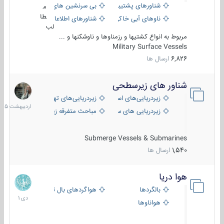
شناورهای پشتیبانی
بی سرنشین های دریایی
م
طا
ناوهای آبی خاکی و نیروبر
شناورهای اطلاعاتی و جاسوسی
لب
مربوط به انواع کشتیها و رزمناوها و ناوشکنها و ...
Military Surface Vessels
6,826
ارسال ها
شناور های زیرسطحی
31
اردیبهش
زیردریایی‌های استراتژیک
زیردریایی‌های تهاجمی
1405
زیردریایی های سبک
مباحث متفرقه زیرسطحی
Submerge Vessels & Submarines
1,540
ارسال ها
هوا دریا
12
دی
بالگردها
هواگردهای بال ثابت
1401
هواناوها