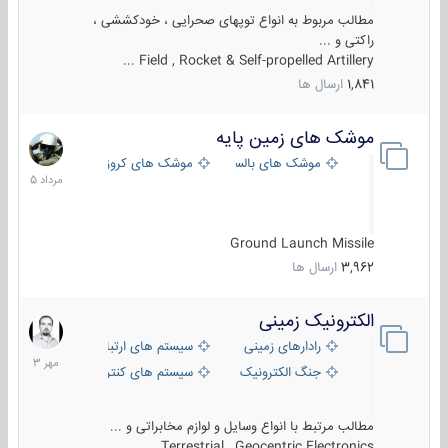
مطالب مربوط به انواع توپهای صحرایی ، خودکششی ،
راکتی و ...
Field , Rocket & Self-propelled Artillery ...
1,841
ارسال ها
موشک های زمین پایه
2
مرداد
موشک های بالستیک
موشک های کروز
1405
Ground Launch Missile
3,962
ارسال ها
الکترونیک زمینی
1
مهر
رادارهای زمینی
سیستم های ارتباطی و جمع آوری اطلاع
1403
جنگ الکترونیک
سیستم های کنترل آتش و تجهیزات الکتر
مطالب مرتبط با انواع وسایل و لوازم مخابراتی و ...
Terrestrial , Geocentric Electronics