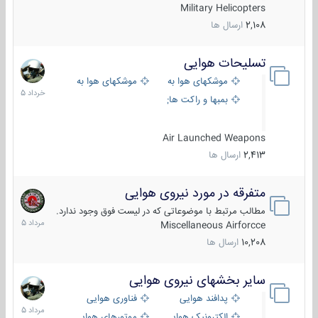
Military Helicopters
2,108
ارسال ها
تسلیحات هوایی
30
خرداد
موشکهای هوا به هوا
موشکهای هوا به سطح
1405
بمبها و راکت های هوایی
Air Launched Weapons
2,413
ارسال ها
متفرقه در مورد نیروی هوایی
7
مرداد
مطالب مرتبط با موضوعاتی که در لیست فوق وجود ندارد.
1405
Miscellaneous Airforcce
10,208
ارسال ها
سایر بخشهای نیروی هوایی
2
مرداد
پدافند هوایی
فناوری هوایی
1405
الکترونیک هوایی
موتورهای هوایی