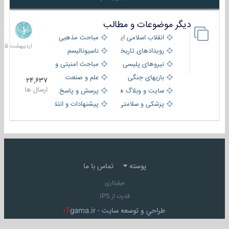
دیگر موضوعات و مطالب
8
اردیبهش
انقلاب اسلامی ایران
مباحث مذهبی
1405
رویدادهای تاریخی و مذهبی
ناسیونالیسم
نیروهای پلیسی
مباحث امنیتی و اطلاعاتی
بازیهای جنگی
علم و صنعت
24,637
ارسال ها
سایت و وبلاگ ها
پرسش و پاسخ
پزشکی و سلامتی
پیشنهادات و انتقادات
پوسته
تماس با ما
میلیتاری
قدرت از IPS
طراحي و توسعه سايت -
gama.ir
iT