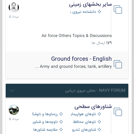
سایر بخشهای زمینی
9
مرداد
دانشنامه نیروی زمینی
1405
Air force Others Topics & Discussions
179
ارسال ها
Ground forces - English
Army and ground forces, tank, artillery ...
NAVY FORUM - بخش نیروی دریایی
شناورهای سطحی
2
مرداد
ناوهای هواپیمابر و بالگرد بر
رزمناوها و ناوشکن‌ها
1405
ناوهای محافظ
ناوچه‌ها و شناورهای گشتی
شناورهای تندرو
مقایسه شناورها