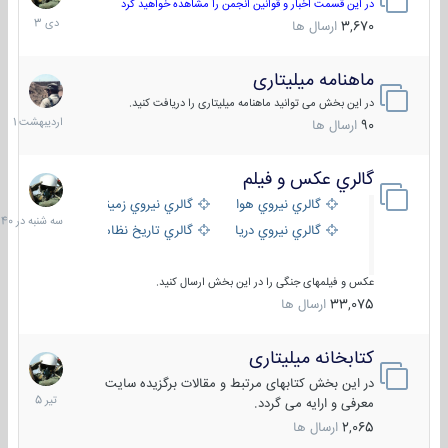
دی
در این قسمت اخبار و قوانین انجمن را مشاهده خواهید کرد
1403
3,670
ارسال ها
ماهنامه میلیتاری
30
اردیبهش
در این بخش می توانید ماهنامه میلیتاری را دریافت کنید.
1401
90
ارسال ها
گالري عكس و فيلم
سه
شنبه
گالري نيروي هوايي
گالري نيروي زميني
در
گالري نيروي دريايي
گالري تاریخ نظامی
15:40
عکس و فیلمهای جنگی را در این بخش ارسال کنید.
33,075
ارسال ها
کتابخانه میلیتاری
16
تیر
در این بخش کتابهای مرتبط و مقالات برگزیده سایت
1405
معرفی و ارایه می گردد.
2,065
ارسال ها