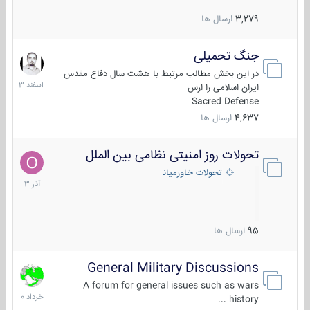
3,279
ارسال ها
جنگ تحمیلی
20
اسفند
در این بخش مطالب مرتبط با هشت سال دفاع مقدس
1403
ایران اسلامی را ارس
Sacred Defense
4,637
ارسال ها
تحولات روز امنیتی نظامی بین الملل
21
آذر
تحولات خاورمیانه
1403
95
ارسال ها
General Military Discussions
10
خرداد
A forum for general issues such as wars
1400
history ...