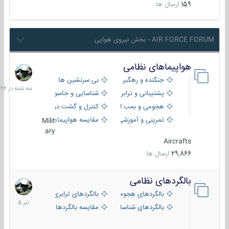
159
ارسال ها
AIR FORCE FORUM - بخش نیروی هوایی
هواپیماهای نظامی
سه
شنبه
جنگنده و رهگیر
بی سرنشین ها
در
پشتیبانی و ترابری
شناسایی و جاسوسی
18:26
هجومی و بمب افکن
کنترل و گشت دریایی
تمرینی و آموزشی
مقایسه هواپیماها
Milit
ary
Aircrafts
29,866
ارسال ها
بالگردهای نظامی
22
تیر
بالگردهای هجومی
بالگردهای ترابری
1405
بالگردهای شناسایی
مقایسه بالگردها