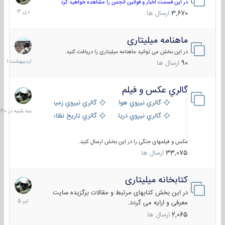
دی
در این قسمت اخبار و قوانین انجمن را مشاهده خواهید کرد
1403
3,670
ارسال ها
ماهنامه میلیتاری
30
اردیبهش
در این بخش می توانید ماهنامه میلیتاری را دریافت کنید.
1401
90
ارسال ها
گالري عكس و فيلم
سه
شنبه
گالري نيروي هوايي
گالري نيروي زميني
در
گالري نيروي دريايي
گالري تاریخ نظامی
15:40
عکس و فیلمهای جنگی را در این بخش ارسال کنید.
33,075
ارسال ها
کتابخانه میلیتاری
16
تیر
در این بخش کتابهای مرتبط و مقالات برگزیده سایت
1405
معرفی و ارایه می گردد.
2,065
ارسال ها