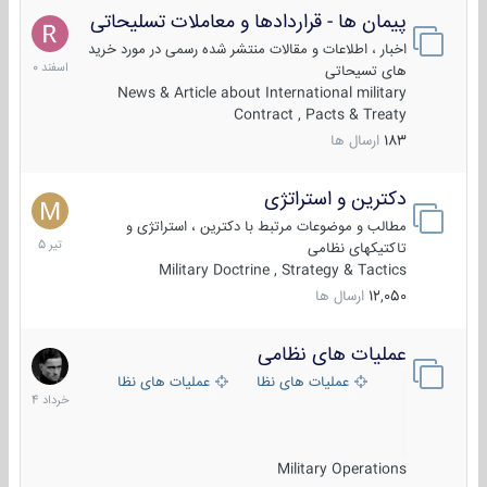
پیمان ها - قراردادها و معاملات تسلیحاتی
7
اسفند
اخبار ، اطلاعات و مقالات منتشر شده رسمی در مورد خرید
1400
های تسیحاتی
News & Article about International military
Contract , Pacts & Treaty
183
ارسال ها
دکترین و استراتژی
27
تیر
مطالب و موضوعات مرتبط با دکترین ، استراتژی و
1405
تاکتیکهای نظامی
Military Doctrine , Strategy & Tactics
12,050
ارسال ها
عملیات های نظامی
5
خرداد
عملیات های نظامی ایران
عملیات های نظامی خارجی
1404
Military Operations