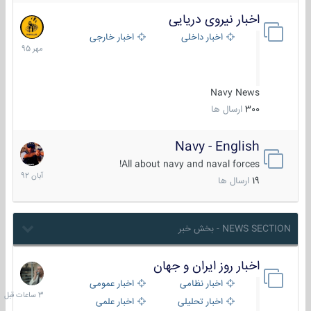
اخبار نیروی دریایی
27
مهر
اخبار داخلی
اخبار خارجی
1395
Navy News
300
ارسال ها
Navy - English
22
آبان
All about navy and naval forces!
1392
19
ارسال ها
NEWS SECTION - بخش خبر
اخبار روز ایران و جهان
3
ساعات
اخبار نظامی
اخبار عمومی
قبل
اخبار تحلیلی
اخبار علمی