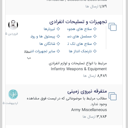
1,179
ارسال ها
تجهیزات و تسلیحات انفرادی
17
فروردین
سلاح های هجومی
تیربارها
1405
مسلسل های دستی
پیستول ها و رولورها
سلاح های تک تیر اندازی
شاتگان ها
نارنجک انداز ها
سایر تجهیزات انفرادی
مطال
ب
مرتبط با انواع تسلیحات و لوازم انفرادی
Infantry Weapons & Equipment
8,489
ارسال ها
متفرقه نیروی زمینی
27
اردیبهش
مطالب مرتبط با موضوعاتی که در لیست فوق مشاهده
1405
وجود ندارد.
Army Miscellaneous
3,784
ارسال ها