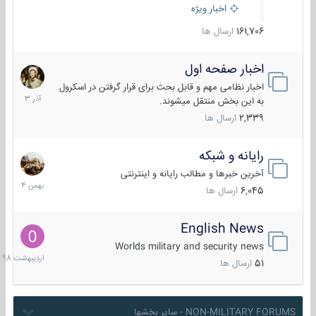
اخبار ویژه
161,706
ارسال ها
اخبار صفحه اول
7
آذر
اخبار نظامی مهم و قابل بحث برای قرار گرفتن در اسکرول
1403
به این بخش منتقل میشوند.
2,339
ارسال ها
رایانه و شبکه
30
بهمن
آخرین خبرها و مطالب رایانه و اینترنتی
1404
6,045
ارسال ها
English News
10
اردیبهش
Worlds military and security news
1398
51
ارسال ها
NON-MILITARY FORUMS - سایر بخشها