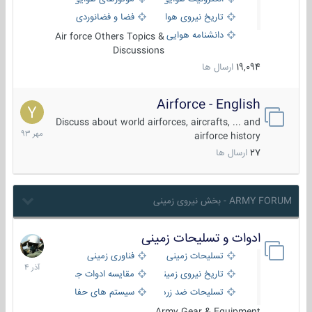
تاریخ نیروی هوایی
فضا و فضانوردی
دانشنامه هوایی
Air force Others Topics &
Discussions
19,094
ارسال ها
Airforce - English
15
مهر
Discuss about world airforces, aircrafts, ... and
1393
airforce history
27
ارسال ها
ARMY FORUM - بخش نیروی زمینی
ادوات و تسلیحات زمینی
21
آذر
تسلیحات زمینی
فناوری زمینی
1404
تاریخ نیروی زمینی
مقایسه ادوات جنگی
تسلیحات ضد زره
سیستم های حفاظت فعال
Army Gear & Equipment