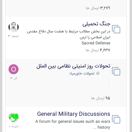
3,279
ارسال ها
جنگ تحمیلی
20
اسفند
در این بخش مطالب مرتبط با هشت سال دفاع مقدس
1403
ایران اسلامی را ارس
Sacred Defense
4,637
ارسال ها
تحولات روز امنیتی نظامی بین الملل
21
آذر
تحولات خاورمیانه
1403
95
ارسال ها
General Military Discussions
10
خرداد
A forum for general issues such as wars
1400
history ...