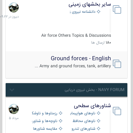
سایر بخشهای زمینی
دیروز
در
دانشنامه نیروی زمینی
09:22
Air force Others Topics & Discussions
180
ارسال ها
Ground forces - English
Army and ground forces, tank, artillery ...
NAVY FORUM - بخش نیروی دریایی
شناورهای سطحی
2
مرداد
ناوهای هواپیمابر و بالگرد بر
رزمناوها و ناوشکن‌ها
1405
ناوهای محافظ
ناوچه‌ها و شناورهای گشتی
شناورهای تندرو
مقایسه شناورها