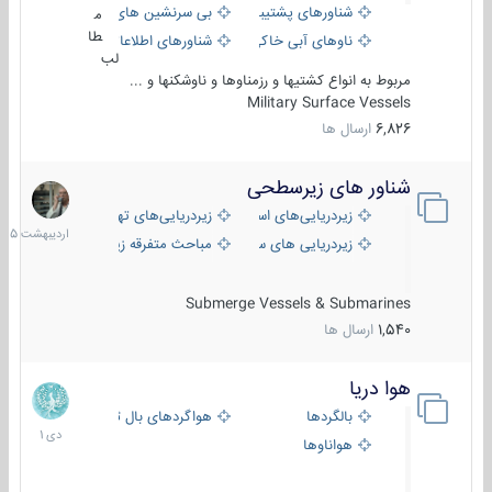
شناورهای پشتیبانی
بی سرنشین های دریایی
م
طا
ناوهای آبی خاکی و نیروبر
شناورهای اطلاعاتی و جاسوسی
لب
مربوط به انواع کشتیها و رزمناوها و ناوشکنها و ...
Military Surface Vessels
6,826
ارسال ها
شناور های زیرسطحی
31
اردیبهش
زیردریایی‌های استراتژیک
زیردریایی‌های تهاجمی
1405
زیردریایی های سبک
مباحث متفرقه زیرسطحی
Submerge Vessels & Submarines
1,540
ارسال ها
هوا دریا
12
دی
بالگردها
هواگردهای بال ثابت
1401
هواناوها