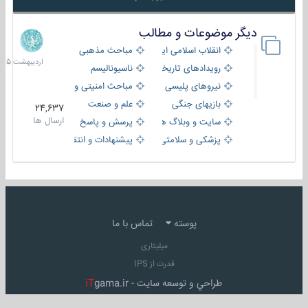
دیگر موضوعات و مطالب
8
اردیبهش
انقلاب اسلامی ایران
مباحث مذهبی
1405
رویدادهای تاریخی و مذهبی
ناسیونالیسم
نیروهای پلیسی
مباحث امنیتی و اطلاعاتی
بازیهای جنگی
علم و صنعت
24,637
ارسال ها
سایت و وبلاگ ها
پرسش و پاسخ
پزشکی و سلامتی
پیشنهادات و انتقادات
پوسته
تماس با ما
میلیتاری
قدرت از IPS
طراحي و توسعه سايت -
gama.ir
iT