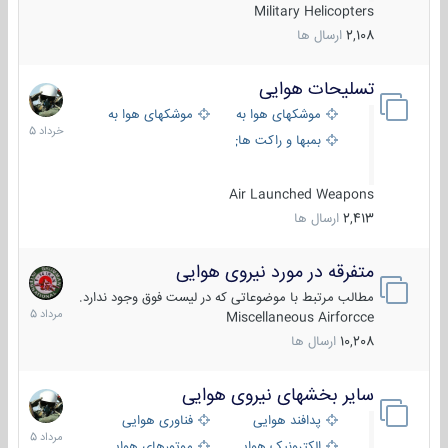
Military Helicopters
2,108
ارسال ها
تسلیحات هوایی
30
خرداد
موشکهای هوا به هوا
موشکهای هوا به سطح
1405
بمبها و راکت های هوایی
Air Launched Weapons
2,413
ارسال ها
متفرقه در مورد نیروی هوایی
7
مرداد
مطالب مرتبط با موضوعاتی که در لیست فوق وجود ندارد.
1405
Miscellaneous Airforcce
10,208
ارسال ها
سایر بخشهای نیروی هوایی
2
مرداد
پدافند هوایی
فناوری هوایی
1405
الکترونیک هوایی
موتورهای هوایی