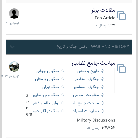
مقالات برتر
29
فروردین
Top Article
1404
331
ارسال ها
WAR AND HISTORY - بخش جنگ و تاریخ
مباحث جامع نظامی
دیروز
در
تاریخ و تمدن
جنگهای جهانی
12:13
جنگهای معاصر
جنگهای باستان
جنگهای مسلمین
جنگ آوران
مقاومت اسلامی
جنگ نرم و سایبری
G
e
مباحث جامع نظامی
توان نظامی کشورها
n
تسلیحات استراتژیک
جنگ در قاب دوربین
eral
Military Discussions
34,752
ارسال ها