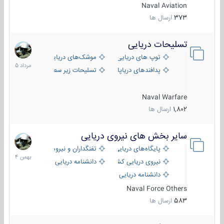
Naval Aviation
373
ارسال ها
تسلیحات دریایی
2
مرداد
توپ های دریایی
موشک‌های دریایی
1405
پدافندهای دریاپایه
تسلیحات زیر سطحی
Naval Warfare
1,802
ارسال ها
سایر بخش های نیروی دریایی
22
بهمن
پایگاه‌های دریایی
تفنگداران و نیروهای ویژه‌ی دریایی
1404
نیروی دریایی کشورهای مختلف
دانشنامه دریایی
دانشنامه دریایی کپی
Naval Force Others
583
ارسال ها