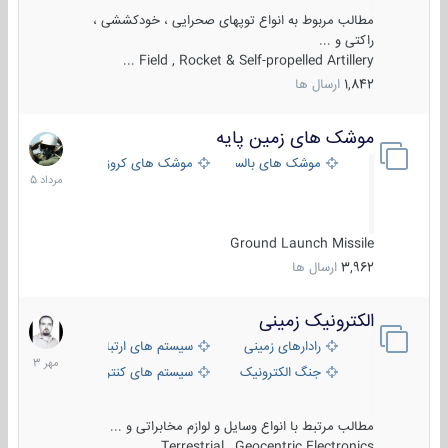
مطالب مربوط به انواع توپهای صحرایی ، خودکششی ،
راکتی و ...
Field , Rocket & Self-propelled Artillery ...
1,842
ارسال ها
موشک های زمین پایه
2
مرداد
موشک های بالستیک
موشک های کروز
1405
Ground Launch Missile
3,962
ارسال ها
الکترونیک زمینی
1
مهر
رادارهای زمینی
سیستم های ارتباطی و جمع آوری اطلاع
1403
جنگ الکترونیک
سیستم های کنترل آتش و تجهیزات الکتر
مطالب مرتبط با انواع وسایل و لوازم مخابراتی و ...
Terrestrial , Geocentric Electronics