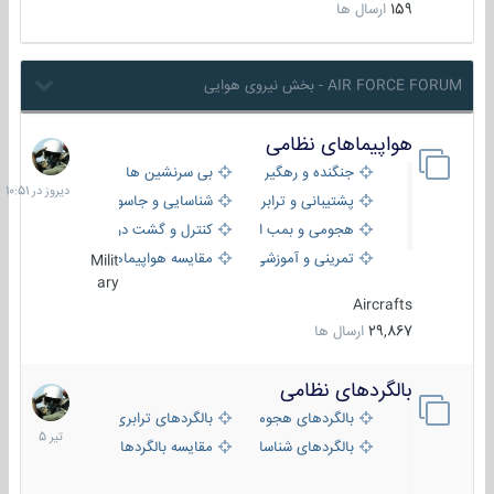
159
ارسال ها
AIR FORCE FORUM - بخش نیروی هوایی
هواپیماهای نظامی
دیروز
در
جنگنده و رهگیر
بی سرنشین ها
10:51
پشتیبانی و ترابری
شناسایی و جاسوسی
هجومی و بمب افکن
کنترل و گشت دریایی
تمرینی و آموزشی
مقایسه هواپیماها
Milit
ary
Aircrafts
29,867
ارسال ها
بالگردهای نظامی
22
تیر
بالگردهای هجومی
بالگردهای ترابری
1405
بالگردهای شناسایی
مقایسه بالگردها