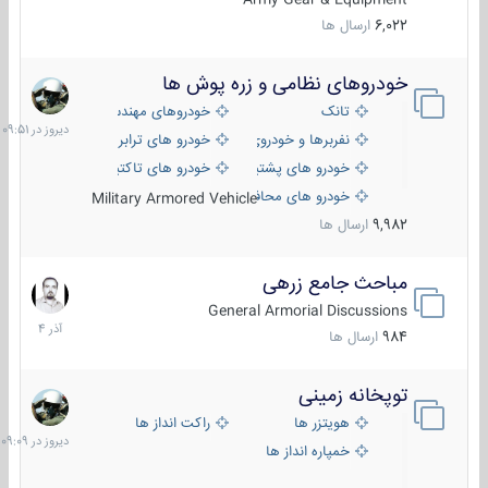
6,022
ارسال ها
خودروهای نظامی و زره پوش ها
دیروز
در
تانک
خودروهای مهندسی
09:51
نفربرها و خودروی های رزمی پیاده نظام
خودرو های ترابری نظامی
خودرو های پشتیبانی آتش ، شناسایی و ضد تانک
خودرو های تاکتیکی نظامی
خودرو های محافظت شده
Military Armored Vehicle
9,982
ارسال ها
مباحث جامع زرهی
7
آذر
General Armorial Discussions
1404
984
ارسال ها
توپخانه زمینی
دیروز
در
هویتزر ها
راکت انداز ها
09:09
خمپاره انداز ها