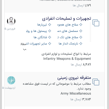
1,179
ارسال ها
تجهیزات و تسلیحات انفرادی
17
فروردین
سلاح های هجومی
تیربارها
1405
مسلسل های دستی
پیستول ها و رولورها
سلاح های تک تیر اندازی
شاتگان ها
نارنجک انداز ها
سایر تجهیزات انفرادی
مطال
ب
مرتبط با انواع تسلیحات و لوازم انفرادی
Infantry Weapons & Equipment
8,489
ارسال ها
متفرقه نیروی زمینی
27
اردیبهش
مطالب مرتبط با موضوعاتی که در لیست فوق مشاهده
1405
وجود ندارد.
Army Miscellaneous
3,784
ارسال ها