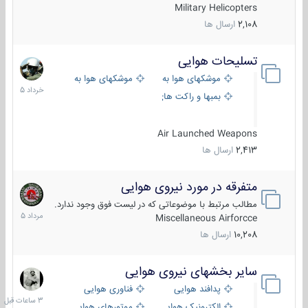
Military Helicopters
2,108
ارسال ها
تسلیحات هوایی
30
خرداد
موشکهای هوا به هوا
موشکهای هوا به سطح
1405
بمبها و راکت های هوایی
Air Launched Weapons
2,413
ارسال ها
متفرقه در مورد نیروی هوایی
7
مرداد
مطالب مرتبط با موضوعاتی که در لیست فوق وجود ندارد.
1405
Miscellaneous Airforcce
10,208
ارسال ها
سایر بخشهای نیروی هوایی
3
ساعات
پدافند هوایی
فناوری هوایی
قبل
الکترونیک هوایی
موتورهای هوایی