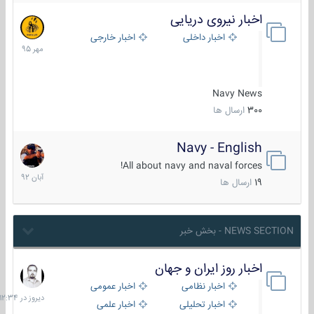
اخبار نیروی دریایی
27
مهر
اخبار داخلی
اخبار خارجی
1395
Navy News
300
ارسال ها
Navy - English
22
آبان
All about navy and naval forces!
1392
19
ارسال ها
NEWS SECTION - بخش خبر
اخبار روز ایران و جهان
دیروز
در
اخبار نظامی
اخبار عمومی
12:34
اخبار تحلیلی
اخبار علمی