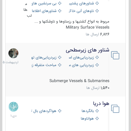
شناورهای پشتیبانی
بی سرنشین های دریایی
م
طا
ناوهای آبی خاکی و نیروبر
شناورهای اطلاعاتی و جاسوسی
لب
مربوط به انواع کشتیها و رزمناوها و ناوشکنها و ...
Military Surface Vessels
6,826
ارسال ها
شناور های زیرسطحی
31
اردیبهش
زیردریایی‌های استراتژیک
زیردریایی‌های تهاجمی
1405
زیردریایی های سبک
مباحث متفرقه زیرسطحی
Submerge Vessels & Submarines
1,540
ارسال ها
هوا دریا
12
دی
بالگردها
هواگردهای بال ثابت
1401
هواناوها