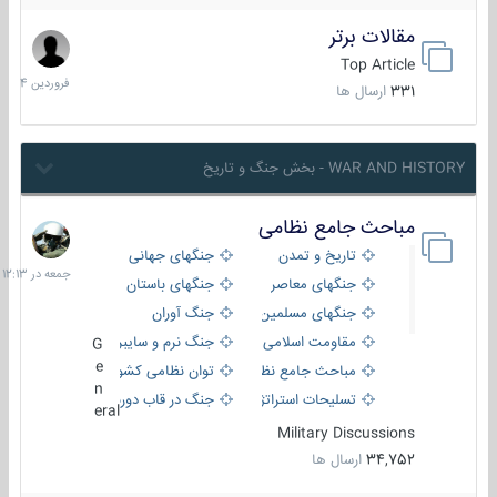
مقالات برتر
29
فروردین
Top Article
1404
331
ارسال ها
WAR AND HISTORY - بخش جنگ و تاریخ
مباحث جامع نظامی
جمعه
در
تاریخ و تمدن
جنگهای جهانی
12:13
جنگهای معاصر
جنگهای باستان
جنگهای مسلمین
جنگ آوران
مقاومت اسلامی
جنگ نرم و سایبری
G
e
مباحث جامع نظامی
توان نظامی کشورها
n
تسلیحات استراتژیک
جنگ در قاب دوربین
eral
Military Discussions
34,752
ارسال ها