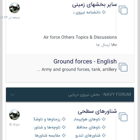
سایر بخشهای زمینی
جمعه
در
دانشنامه نیروی زمینی
09:22
Air force Others Topics & Discussions
180
ارسال ها
Ground forces - English
Army and ground forces, tank, artillery ...
NAVY FORUM - بخش نیروی دریایی
شناورهای سطحی
2
مرداد
ناوهای هواپیمابر و بالگرد بر
رزمناوها و ناوشکن‌ها
1405
ناوهای محافظ
ناوچه‌ها و شناورهای گشتی
شناورهای تندرو
مقایسه شناورها