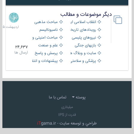
دیگر موضوعات و مطالب
8
اردیبهش
انقلاب اسلامی ایران
مباحث مذهبی
1405
رویدادهای تاریخی و مذهبی
ناسیونالیسم
نیروهای پلیسی
مباحث امنیتی و اطلاعاتی
بازیهای جنگی
علم و صنعت
24,637
ارسال ها
سایت و وبلاگ ها
پرسش و پاسخ
پزشکی و سلامتی
پیشنهادات و انتقادات
پوسته
تماس با ما
میلیتاری
قدرت از IPS
طراحي و توسعه سايت -
gama.ir
iT