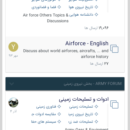
تاریخ نیروی هوایی
فضا و فضانوردی
دانشنامه هوایی
Air force Others Topics &
Discussions
19,096
ارسال ها
Airforce - English
15
مهر
Discuss about world airforces, aircrafts, ... and
1393
airforce history
27
ارسال ها
ARMY FORUM - بخش نیروی زمینی
ادوات و تسلیحات زمینی
21
آذر
تسلیحات زمینی
فناوری زمینی
1404
تاریخ نیروی زمینی
مقایسه ادوات جنگی
تسلیحات ضد زره
سیستم های حفاظت فعال
Army Gear & Equipment