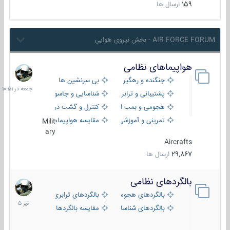
159
ارسال ها
AIR FORCE FORUM - بخش نیروی هوایی
هواپیماهای نظامی
جمعه
در
جنگنده و رهگیر
بی سرنشین ها
10:51
پشتیبانی و ترابری
شناسایی و جاسوسی
هجومی و بمب افکن
کنترل و گشت دریایی
تمرینی و آموزشی
مقایسه هواپیماها
Milit
ary
Aircrafts
29,867
ارسال ها
بالگردهای نظامی
22
تیر
بالگردهای هجومی
بالگردهای ترابری
1405
بالگردهای شناسایی
مقایسه بالگردها