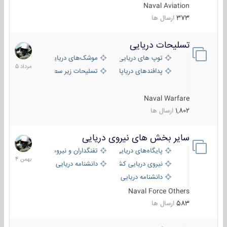
Naval Aviation
373
ارسال ها
تسلیحات دریایی
2
مرداد
توپ های دریایی
موشک‌های دریایی
1405
پدافندهای دریاپایه
تسلیحات زیر سطحی
Naval Warfare
1,802
ارسال ها
سایر بخش های نیروی دریایی
22
بهمن
پایگاه‌های دریایی
تفنگداران و نیروهای ویژه‌ی دریایی
1404
نیروی دریایی کشورهای مختلف
دانشنامه دریایی
دانشنامه دریایی کپی
Naval Force Others
583
ارسال ها