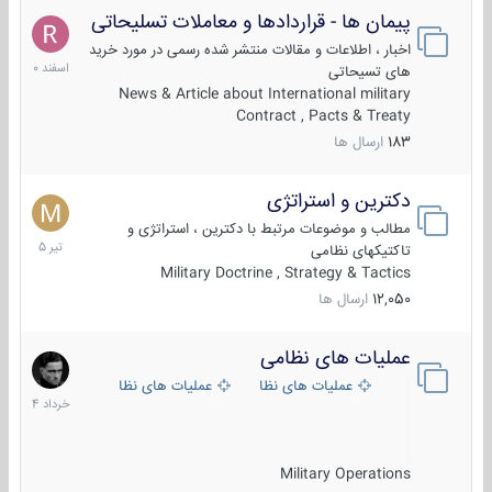
پیمان ها - قراردادها و معاملات تسلیحاتی
7
اسفند
اخبار ، اطلاعات و مقالات منتشر شده رسمی در مورد خرید
1400
های تسیحاتی
News & Article about International military
Contract , Pacts & Treaty
183
ارسال ها
دکترین و استراتژی
27
تیر
مطالب و موضوعات مرتبط با دکترین ، استراتژی و
1405
تاکتیکهای نظامی
Military Doctrine , Strategy & Tactics
12,050
ارسال ها
عملیات های نظامی
5
خرداد
عملیات های نظامی ایران
عملیات های نظامی خارجی
1404
Military Operations