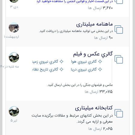
دی
در این قسمت اخبار و قوانین انجمن را مشاهده خواهید کرد
1403
3,670
ارسال ها
ماهنامه میلیتاری
30
اردیبهش
در این بخش می توانید ماهنامه میلیتاری را دریافت کنید.
1401
90
ارسال ها
گالري عكس و فيلم
سه
شنبه
گالري نيروي هوايي
گالري نيروي زميني
در
گالري نيروي دريايي
گالري تاریخ نظامی
15:40
عکس و فیلمهای جنگی را در این بخش ارسال کنید.
33,075
ارسال ها
کتابخانه میلیتاری
16
تیر
در این بخش کتابهای مرتبط و مقالات برگزیده سایت
1405
معرفی و ارایه می گردد.
2,065
ارسال ها