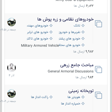
6,022
ارسال ها
خودروهای نظامی و زره پوش ها
جمعه
در
تانک
خودروهای مهندسی
09:51
نفربرها و خودروی های رزمی پیاده نظام
خودرو های ترابری نظامی
خودرو های پشتیبانی آتش ، شناسایی و ضد تانک
خودرو های تاکتیکی نظامی
خودرو های محافظت شده
Military Armored Vehicle
9,982
ارسال ها
مباحث جامع زرهی
7
آذر
General Armorial Discussions
1404
984
ارسال ها
توپخانه زمینی
جمعه
در
هویتزر ها
راکت انداز ها
09:09
خمپاره انداز ها