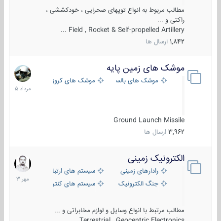
مطالب مربوط به انواع توپهای صحرایی ، خودکششی ،
راکتی و ...
Field , Rocket & Self-propelled Artillery ...
1,842
ارسال ها
موشک های زمین پایه
2
مرداد
موشک های بالستیک
موشک های کروز
1405
Ground Launch Missile
3,962
ارسال ها
الکترونیک زمینی
1
مهر
رادارهای زمینی
سیستم های ارتباطی و جمع آوری اطلاع
1403
جنگ الکترونیک
سیستم های کنترل آتش و تجهیزات الکتر
مطالب مرتبط با انواع وسایل و لوازم مخابراتی و ...
Terrestrial , Geocentric Electronics