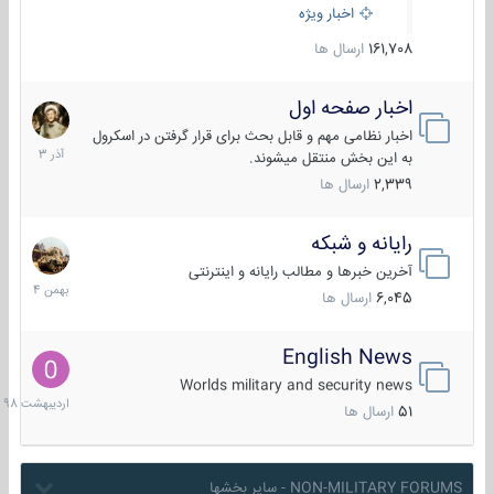
اخبار ویژه
161,708
ارسال ها
اخبار صفحه اول
7
آذر
اخبار نظامی مهم و قابل بحث برای قرار گرفتن در اسکرول
1403
به این بخش منتقل میشوند.
2,339
ارسال ها
رایانه و شبکه
30
بهمن
آخرین خبرها و مطالب رایانه و اینترنتی
1404
6,045
ارسال ها
English News
10
اردیبهش
Worlds military and security news
1398
51
ارسال ها
NON-MILITARY FORUMS - سایر بخشها