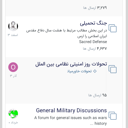
3,279
ارسال ها
جنگ تحمیلی
20
اسفند
در این بخش مطالب مرتبط با هشت سال دفاع مقدس
1403
ایران اسلامی را ارس
Sacred Defense
4,637
ارسال ها
تحولات روز امنیتی نظامی بین الملل
21
آذر
تحولات خاورمیانه
1403
95
ارسال ها
General Military Discussions
10
خرداد
A forum for general issues such as wars
1400
history ...