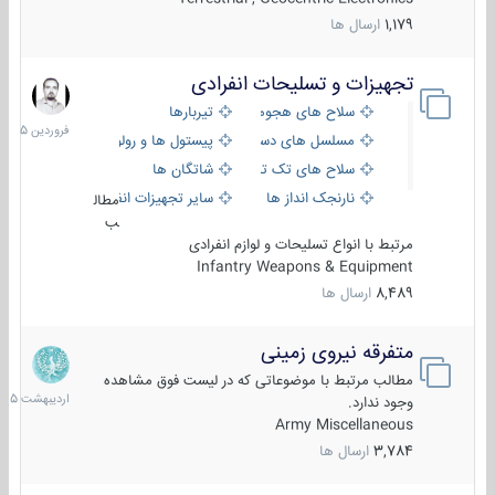
1,179
ارسال ها
تجهیزات و تسلیحات انفرادی
17
فروردین
سلاح های هجومی
تیربارها
1405
مسلسل های دستی
پیستول ها و رولورها
سلاح های تک تیر اندازی
شاتگان ها
نارنجک انداز ها
سایر تجهیزات انفرادی
مطال
ب
مرتبط با انواع تسلیحات و لوازم انفرادی
Infantry Weapons & Equipment
8,489
ارسال ها
متفرقه نیروی زمینی
27
اردیبهش
مطالب مرتبط با موضوعاتی که در لیست فوق مشاهده
1405
وجود ندارد.
Army Miscellaneous
3,784
ارسال ها