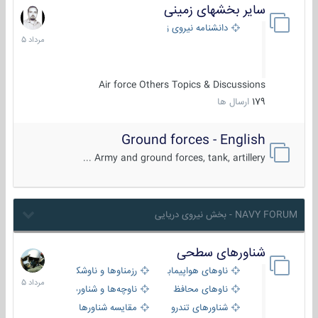
سایر بخشهای زمینی
9
مرداد
دانشنامه نیروی زمینی
1405
Air force Others Topics & Discussions
179
ارسال ها
Ground forces - English
Army and ground forces, tank, artillery ...
NAVY FORUM - بخش نیروی دریایی
شناورهای سطحی
2
مرداد
ناوهای هواپیمابر و بالگرد بر
رزمناوها و ناوشکن‌ها
1405
ناوهای محافظ
ناوچه‌ها و شناورهای گشتی
شناورهای تندرو
مقایسه شناورها