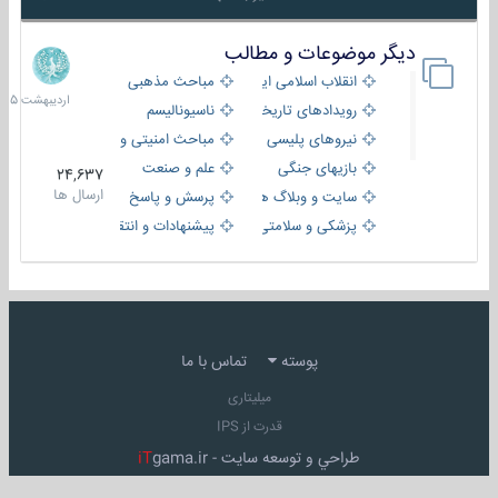
دیگر موضوعات و مطالب
8
اردیبهش
انقلاب اسلامی ایران
مباحث مذهبی
1405
رویدادهای تاریخی و مذهبی
ناسیونالیسم
نیروهای پلیسی
مباحث امنیتی و اطلاعاتی
بازیهای جنگی
علم و صنعت
24,637
ارسال ها
سایت و وبلاگ ها
پرسش و پاسخ
پزشکی و سلامتی
پیشنهادات و انتقادات
پوسته
تماس با ما
میلیتاری
قدرت از IPS
طراحي و توسعه سايت -
gama.ir
iT