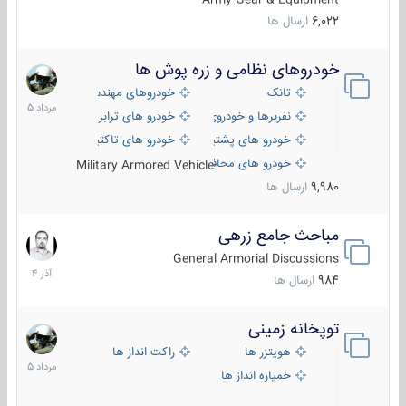
6,022
ارسال ها
خودروهای نظامی و زره پوش ها
2
مرداد
تانک
خودروهای مهندسی
1405
نفربرها و خودروی های رزمی پیاده نظام
خودرو های ترابری نظامی
خودرو های پشتیبانی آتش ، شناسایی و ضد تانک
خودرو های تاکتیکی نظامی
خودرو های محافظت شده
Military Armored Vehicle
9,980
ارسال ها
مباحث جامع زرهی
7
آذر
General Armorial Discussions
1404
984
ارسال ها
توپخانه زمینی
9
مرداد
هویتزر ها
راکت انداز ها
1405
خمپاره انداز ها