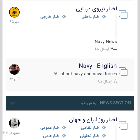
اخبار نیروی دریایی
27
مهر
اخبار داخلی
اخبار خارجی
1395
Navy News
300
ارسال ها
Navy - English
22
آبان
All about navy and naval forces!
1392
19
ارسال ها
NEWS SECTION - بخش خبر
اخبار روز ایران و جهان
دیروز
در
اخبار نظامی
اخبار عمومی
06:01
اخبار تحلیلی
اخبار علمی