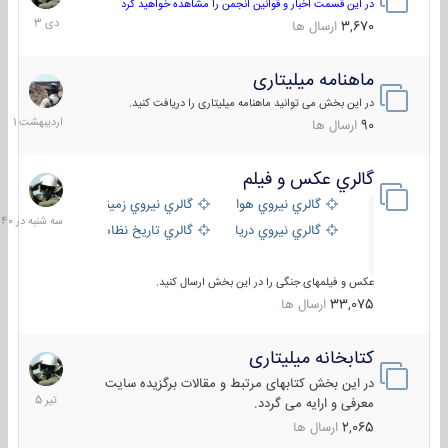
دی
در این قسمت اخبار و قوانین انجمن را مشاهده خواهید کرد
1403
3,670
ارسال ها
ماهنامه میلیتاری
30
اردیبهش
در این بخش می توانید ماهنامه میلیتاری را دریافت کنید.
1401
90
ارسال ها
گالري عكس و فيلم
سه
شنبه
گالري نيروي هوايي
گالري نيروي زميني
در
گالري نيروي دريايي
گالري تاریخ نظامی
15:40
عکس و فیلمهای جنگی را در این بخش ارسال کنید.
33,075
ارسال ها
کتابخانه میلیتاری
16
تیر
در این بخش کتابهای مرتبط و مقالات برگزیده سایت
1405
معرفی و ارایه می گردد.
2,065
ارسال ها