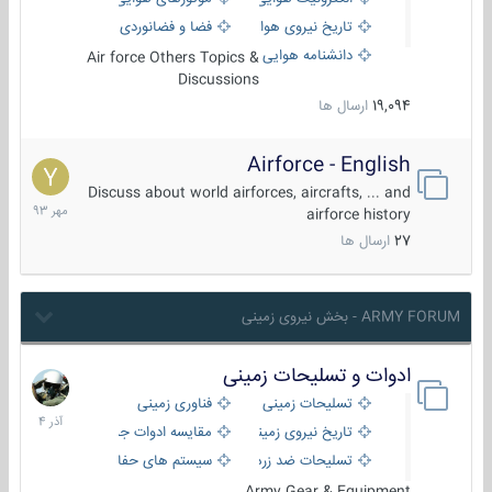
تاریخ نیروی هوایی
فضا و فضانوردی
دانشنامه هوایی
Air force Others Topics &
Discussions
19,094
ارسال ها
Airforce - English
15
مهر
Discuss about world airforces, aircrafts, ... and
1393
airforce history
27
ارسال ها
ARMY FORUM - بخش نیروی زمینی
ادوات و تسلیحات زمینی
21
آذر
تسلیحات زمینی
فناوری زمینی
1404
تاریخ نیروی زمینی
مقایسه ادوات جنگی
تسلیحات ضد زره
سیستم های حفاظت فعال
Army Gear & Equipment