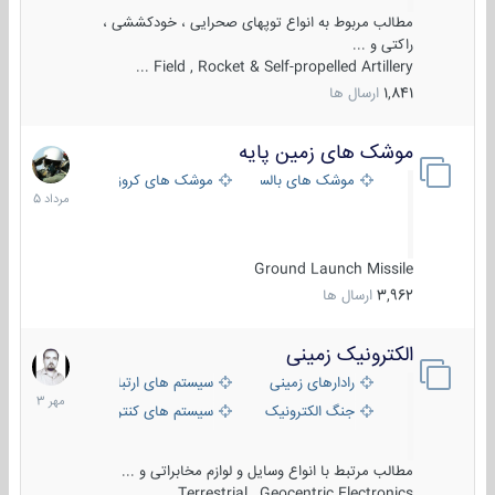
مطالب مربوط به انواع توپهای صحرایی ، خودکششی ،
راکتی و ...
Field , Rocket & Self-propelled Artillery ...
1,841
ارسال ها
موشک های زمین پایه
2
مرداد
موشک های بالستیک
موشک های کروز
1405
Ground Launch Missile
3,962
ارسال ها
الکترونیک زمینی
1
مهر
رادارهای زمینی
سیستم های ارتباطی و جمع آوری اطلاع
1403
جنگ الکترونیک
سیستم های کنترل آتش و تجهیزات الکتر
مطالب مرتبط با انواع وسایل و لوازم مخابراتی و ...
Terrestrial , Geocentric Electronics