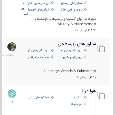
شناورهای پشتیبانی
بی سرنشین های دریایی
م
طا
ناوهای آبی خاکی و نیروبر
شناورهای اطلاعاتی و جاسوسی
لب
مربوط به انواع کشتیها و رزمناوها و ناوشکنها و ...
Military Surface Vessels
6,826
ارسال ها
شناور های زیرسطحی
31
اردیبهش
زیردریایی‌های استراتژیک
زیردریایی‌های تهاجمی
1405
زیردریایی های سبک
مباحث متفرقه زیرسطحی
Submerge Vessels & Submarines
1,540
ارسال ها
هوا دریا
12
دی
بالگردها
هواگردهای بال ثابت
1401
هواناوها