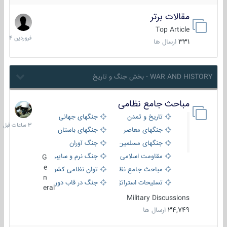
مقالات برتر
29
فروردین
Top Article
1404
331
ارسال ها
WAR AND HISTORY - بخش جنگ و تاریخ
مباحث جامع نظامی
3
ساعات
تاریخ و تمدن
جنگهای جهانی
قبل
جنگهای معاصر
جنگهای باستان
جنگهای مسلمین
جنگ آوران
مقاومت اسلامی
جنگ نرم و سایبری
G
e
مباحث جامع نظامی
توان نظامی کشورها
n
تسلیحات استراتژیک
جنگ در قاب دوربین
eral
Military Discussions
34,749
ارسال ها