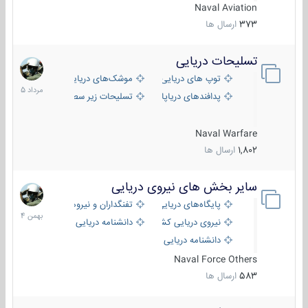
Naval Aviation
373
ارسال ها
تسلیحات دریایی
2
مرداد
توپ های دریایی
موشک‌های دریایی
1405
پدافندهای دریاپایه
تسلیحات زیر سطحی
Naval Warfare
1,802
ارسال ها
سایر بخش های نیروی دریایی
22
بهمن
پایگاه‌های دریایی
تفنگداران و نیروهای ویژه‌ی دریایی
1404
نیروی دریایی کشورهای مختلف
دانشنامه دریایی
دانشنامه دریایی کپی
Naval Force Others
583
ارسال ها