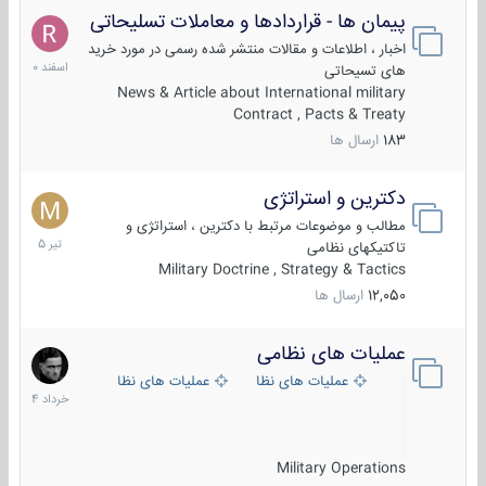
پیمان ها - قراردادها و معاملات تسلیحاتی
7
اسفند
اخبار ، اطلاعات و مقالات منتشر شده رسمی در مورد خرید
1400
های تسیحاتی
News & Article about International military
Contract , Pacts & Treaty
183
ارسال ها
دکترین و استراتژی
27
تیر
مطالب و موضوعات مرتبط با دکترین ، استراتژی و
1405
تاکتیکهای نظامی
Military Doctrine , Strategy & Tactics
12,050
ارسال ها
عملیات های نظامی
5
خرداد
عملیات های نظامی ایران
عملیات های نظامی خارجی
1404
Military Operations