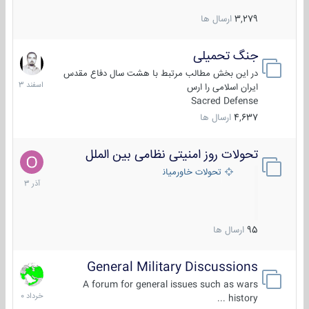
3,279
ارسال ها
جنگ تحمیلی
20
اسفند
در این بخش مطالب مرتبط با هشت سال دفاع مقدس
1403
ایران اسلامی را ارس
Sacred Defense
4,637
ارسال ها
تحولات روز امنیتی نظامی بین الملل
21
آذر
تحولات خاورمیانه
1403
95
ارسال ها
General Military Discussions
10
خرداد
A forum for general issues such as wars
1400
history ...