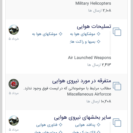
Military Helicopters
2,108
ارسال ها
تسلیحات هوایی
30
خرداد
موشکهای هوا به هوا
موشکهای هوا به سطح
1405
بمبها و راکت های هوایی
Air Launched Weapons
2,413
ارسال ها
متفرقه در مورد نیروی هوایی
7
مرداد
مطالب مرتبط با موضوعاتی که در لیست فوق وجود ندارد.
1405
Miscellaneous Airforcce
10,208
ارسال ها
سایر بخشهای نیروی هوایی
2
مرداد
پدافند هوایی
فناوری هوایی
1405
الکترونیک هوایی
موتورهای هوایی