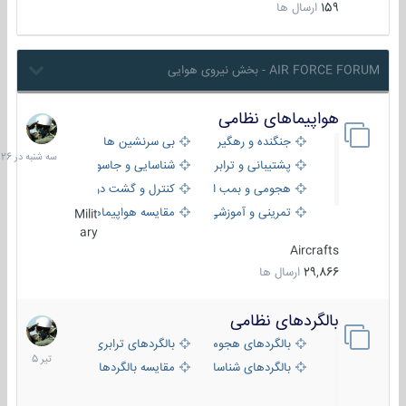
159
ارسال ها
AIR FORCE FORUM - بخش نیروی هوایی
هواپیماهای نظامی
سه
شنبه
جنگنده و رهگیر
بی سرنشین ها
در
پشتیبانی و ترابری
شناسایی و جاسوسی
18:26
هجومی و بمب افکن
کنترل و گشت دریایی
تمرینی و آموزشی
مقایسه هواپیماها
Milit
ary
Aircrafts
29,866
ارسال ها
بالگردهای نظامی
22
تیر
بالگردهای هجومی
بالگردهای ترابری
1405
بالگردهای شناسایی
مقایسه بالگردها