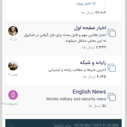
اخبار ویژه
161,702
ارسال ها
اخبار صفحه اول
7
آذر
اخبار نظامی مهم و قابل بحث برای قرار گرفتن در اسکرول
1403
به این بخش منتقل میشوند.
2,339
ارسال ها
رایانه و شبکه
30
بهمن
آخرین خبرها و مطالب رایانه و اینترنتی
1404
6,045
ارسال ها
English News
10
اردیبهش
Worlds military and security news
1398
51
ارسال ها
NON-MILITARY FORUMS - سایر بخشها