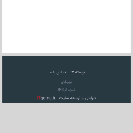
پوسته
تماس با ما
میلیتاری
قدرت از IPS
طراحي و توسعه سايت -
gama.ir
iT