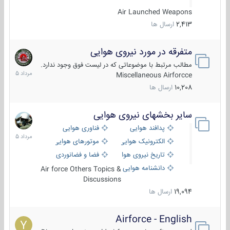
Air Launched Weapons
2,413
ارسال ها
متفرقه در مورد نیروی هوایی
7
مرداد
مطالب مرتبط با موضوعاتی که در لیست فوق وجود ندارد.
1405
Miscellaneous Airforcce
10,208
ارسال ها
سایر بخشهای نیروی هوایی
2
مرداد
پدافند هوایی
فناوری هوایی
1405
الکترونیک هوایی
موتورهای هوایی
تاریخ نیروی هوایی
فضا و فضانوردی
دانشنامه هوایی
Air force Others Topics &
Discussions
19,094
ارسال ها
Airforce - English
15