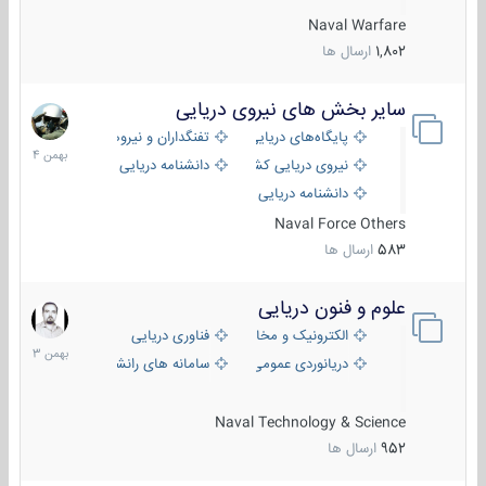
Naval Warfare
1,802
ارسال ها
سایر بخش های نیروی دریایی
22
بهمن
پایگاه‌های دریایی
تفنگداران و نیروهای ویژه‌ی دریایی
1404
نیروی دریایی کشورهای مختلف
دانشنامه دریایی
دانشنامه دریایی کپی
Naval Force Others
583
ارسال ها
علوم و فنون دریایی
6
بهمن
الکترونیک و مخابرات دریایی
فناوری دریایی
1403
دریانوردی عمومی
سامانه های رانشی دریایی
Naval Technology & Science
952
ارسال ها