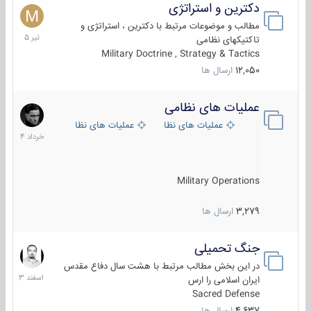
دکترین و استراتژی
27
تیر
مطالب و موضوعات مرتبط با دکترین ، استراتژی و
1405
تاکتیکهای نظامی
Military Doctrine , Strategy & Tactics
12,050
ارسال ها
عملیات های نظامی
5
خرداد
عملیات های نظامی ایران
عملیات های نظامی خارجی
1404
Military Operations
3,279
ارسال ها
جنگ تحمیلی
20
اسفند
در این بخش مطالب مرتبط با هشت سال دفاع مقدس
1403
ایران اسلامی را ارس
Sacred Defense