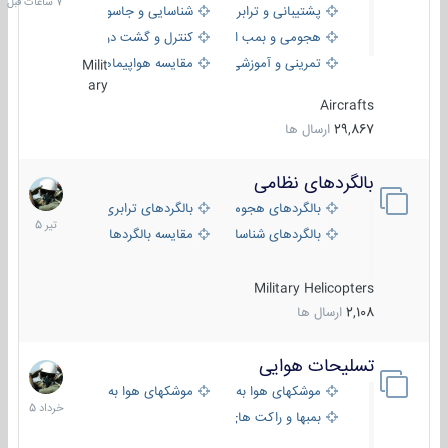
پشتیبانی و ترابری
شناسایی و جاسوسی
هجومی و بمب افکن
کنترل و گشت دریایی
تمرینی و آموزشی
مقایسه هواپیماها
Milit
ary
Aircrafts
29,867
ارسال ها
بالگردهای نظامی
22
تیر
بالگردهای هجومی
بالگردهای ترابری
1405
بالگردهای شناسایی
مقایسه بالگردها
Military Helicopters
2,108
ارسال ها
تسلیحات هوایی
30
خرداد
موشکهای هوا به هوا
موشکهای هوا به سطح
1405
بمبها و راکت های هوایی