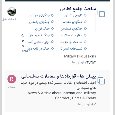
مباحث جامع نظامی
6
ساعات
تاریخ و تمدن
جنگهای جهانی
قبل
جنگهای معاصر
جنگهای باستان
جنگهای مسلمین
جنگ آوران
مقاومت اسلامی
جنگ نرم و سایبری
G
e
مباحث جامع نظامی
توان نظامی کشورها
n
تسلیحات استراتژیک
جنگ در قاب دوربین
eral
Military Discussions
34,752
ارسال ها
پیمان ها - قراردادها و معاملات تسلیحاتی
7
اسفند
اخبار ، اطلاعات و مقالات منتشر شده رسمی در مورد خرید
1400
های تسیحاتی
News & Article about International military
Contract , Pacts & Treaty
183
ارسال ها