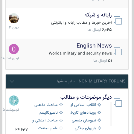
رایانه و شبکه
30
بهمن
آخرین خبرها و مطالب رایانه و اینترنتی
1404
6,045
ارسال ها
English News
10
اردیبهش
Worlds military and security news
1398
51
ارسال ها
NON-MILITARY FORUMS - سایر بخشها
دیگر موضوعات و مطالب
8
اردیبهش
انقلاب اسلامی ایران
مباحث مذهبی
1405
رویدادهای تاریخی و مذهبی
ناسیونالیسم
نیروهای پلیسی
مباحث امنیتی و اطلاعاتی
بازیهای جنگی
علم و صنعت
24,637