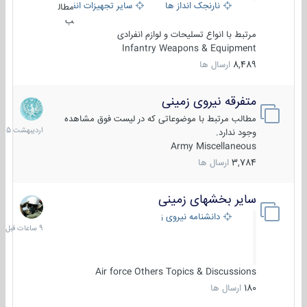
نارنجک انداز ها
سایر تجهیزات انفرادی
مطال
ب
مرتبط با انواع تسلیحات و لوازم انفرادی
Infantry Weapons & Equipment
8,489
ارسال ها
متفرقه نیروی زمینی
27
اردیبهش
مطالب مرتبط با موضوعاتی که در لیست فوق مشاهده
1405
وجود ندارد.
Army Miscellaneous
3,784
ارسال ها
سایر بخشهای زمینی
9
ساعات
دانشنامه نیروی زمینی
قبل
Air force Others Topics & Discussions
180
ارسال ها