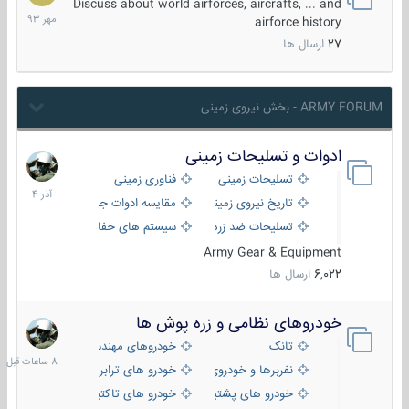
مهر
Discuss about world airforces, aircrafts, ... and
1393
airforce history
27
ارسال ها
ARMY FORUM - بخش نیروی زمینی
ادوات و تسلیحات زمینی
21
آذر
تسلیحات زمینی
فناوری زمینی
1404
تاریخ نیروی زمینی
مقایسه ادوات جنگی
تسلیحات ضد زره
سیستم های حفاظت فعال
Army Gear & Equipment
6,022
ارسال ها
خودروهای نظامی و زره پوش ها
8
ساعات
تانک
خودروهای مهندسی
قبل
نفربرها و خودروی های رزمی پیاده نظام
خودرو های ترابری نظامی
خودرو های پشتیبانی آتش ، شناسایی و ضد تانک
خودرو های تاکتیکی نظامی