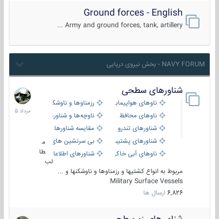
Ground forces - English
Army and ground forces, tank, artillery ...
NAVY FORUM - بخش نیروی دریایی
شناورهای سطحی
2
مرداد
ناوهای هواپیمابر و بالگرد بر
رزمناوها و ناوشکن‌ها
1405
ناوهای محافظ
ناوچه‌ها و شناورهای گشتی
شناورهای تندرو
مقایسه شناورها
شناورهای پشتیبانی
بی سرنشین های دریایی
م
طا
ناوهای آبی خاکی و نیروبر
شناورهای اطلاعاتی و جاسوسی
لب
مربوط به انواع کشتیها و رزمناوها و ناوشکنها و ...
Military Surface Vessels
6,826
ارسال ها