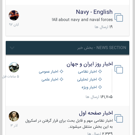
Navy - English
22
آبان
All about navy and naval forces!
1392
19
ارسال ها
NEWS SECTION - بخش خبر
اخبار روز ایران و جهان
5
ساعات
اخبار نظامی
اخبار عمومی
قبل
اخبار تحلیلی
اخبار علمی
اخبار ویژه
161,705
ارسال ها
اخبار صفحه اول
7
آذر
اخبار نظامی مهم و قابل بحث برای قرار گرفتن در اسکرول
1403
به این بخش منتقل میشوند.
2,339
ارسال ها