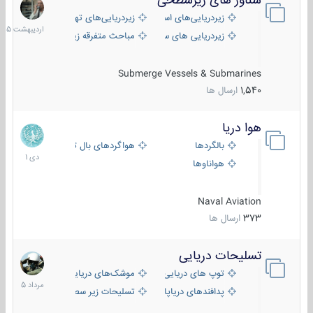
شناور های زیرسطحی
31
اردیبهش
زیردریایی‌های استراتژیک
زیردریایی‌های تهاجمی
1405
زیردریایی های سبک
مباحث متفرقه زیرسطحی
Submerge Vessels & Submarines
1,540
ارسال ها
هوا دریا
12
دی
بالگردها
هواگردهای بال ثابت
1401
هواناوها
Naval Aviation
373
ارسال ها
تسلیحات دریایی
2
مرداد
توپ های دریایی
موشک‌های دریایی
1405
پدافندهای دریاپایه
تسلیحات زیر سطحی