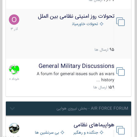
4,637
ارسال ها
تحولات روز امنیتی نظامی بین الملل
21
آذر
تحولات خاورمیانه
1403
95
ارسال ها
General Military Discussions
10
خرداد
A forum for general issues such as wars
1400
history ...
159
ارسال ها
AIR FORCE FORUM - بخش نیروی هوایی
هواپیماهای نظامی
7
ساعات
جنگنده و رهگیر
بی سرنشین ها
قبل