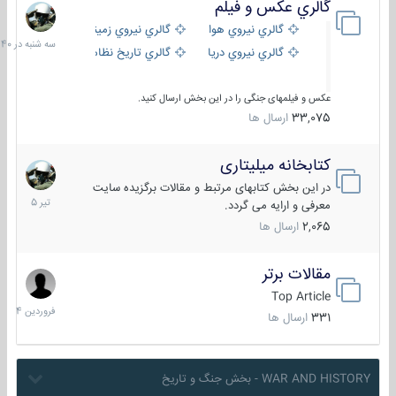
گالري عكس و فيلم
سه
شنبه
گالري نيروي هوايي
گالري نيروي زميني
در
گالري نيروي دريايي
گالري تاریخ نظامی
15:40
عکس و فیلمهای جنگی را در این بخش ارسال کنید.
33,075
ارسال ها
کتابخانه میلیتاری
16
تیر
در این بخش کتابهای مرتبط و مقالات برگزیده سایت
1405
معرفی و ارایه می گردد.
2,065
ارسال ها
مقالات برتر
29
فروردین
Top Article
1404
331
ارسال ها
WAR AND HISTORY - بخش جنگ و تاریخ