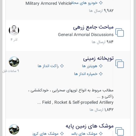
خودرو های محافظت شده
Military Armored Vehicle
9,982
ارسال ها
مباحث جامع زرهی
7
آذر
General Armorial Discussions
1404
984
ارسال ها
توپخانه زمینی
9
ساعات
هویتزر ها
راکت انداز ها
قبل
خمپاره انداز ها
مطالب مربوط به انواع توپهای صحرایی ، خودکششی ،
راکتی و ...
Field , Rocket & Self-propelled Artillery ...
1,842
ارسال ها
موشک های زمین پایه
2
مرداد
موشک های بالستیک
موشک های کروز