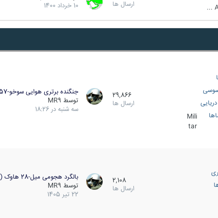
ارسال ها
10 خرداد 1400
A
سوسی
جنگنده برتری هوایی سوخو-57…
29,866
توسط
MR9
ریایی
ارسال ها
سه شنبه در 18:26
اها
Mili
tar
ری
بالگرد هجومی میل-28 هاوک (…
2,108
ا
توسط
MR9
ارسال ها
22 تیر 1405