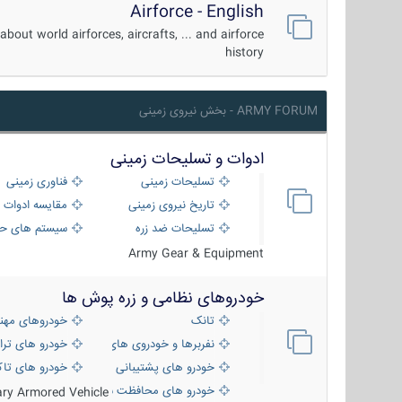
Airforce - English
about world airforces, aircrafts, ... and airforce
history
ARMY FORUM - بخش نیروی زمینی
ادوات و تسلیحات زمینی
تسلیحات زمینی
فناوری زمینی
تاریخ نیروی زمینی
مقایسه ادوات 
تسلیحات ضد زره
سیستم های حف
Army Gear & Equipment
خودروهای نظامی و زره پوش ها
تانک
خودروهای مهن
نفربرها و خودروی های رزمی پیاده نظام
خودرو های ترا
خودرو های پشتیبانی آتش ، شناسایی و ضد ت
خودرو های تاک
خودرو های محافظت شده
tary Armored Vehicle