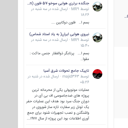
جنگنده برتری هوایی سوخو-57 فلون (Su-57/Felon)
توسط
MR9
·
ارسال شده در
سه شنبه در
18:26
بسم ا.. فلون دوکابین ...
نیروی هوایی ایران( به یاد استاد شماس)
توسط
MR9
·
ارسال شده در
سه شنبه در
15:40
بسم ا... پرتابگر ذوالفقار جنس ماکت :
مقوا..
تاپیک جامع تحولات شرق آسیا
توسط
majid363
·
ارسال شده در
شنبه در
05:26
عملیات مونوپولی یکی از محرمانه ترین
پروژه های ضدجاسوسی اف بی آی در
دوران جنگ سرد بود هدف این عملیات حفر
یک تونل زیر سفارت تازه ساز شوروی در
واشنگتن و نصب تجهیزات شنود برای جمع
آوری اطلاعات بود این پروژه از سال ۱۹۷۷...