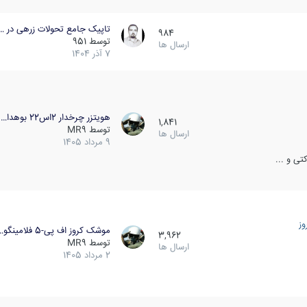
تاپیک جامع تحولات زرهی در …
984
توسط
951
ارسال ها
7 آذر 1404
هویتزر چرخدار 2اس22 بوهدا…
1,841
توسط
MR9
ارسال ها
9 مرداد 1405
ی و ...
ز
موشک کروز اف پی-5 فلامینگو…
3,962
توسط
MR9
ارسال ها
2 مرداد 1405