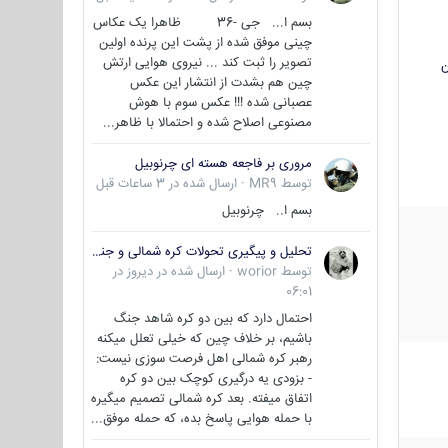
بسم ا... جی -36 ظاهرا یک عکاس
چینی موفق شده از پشت این پرنده اولین
تصویر را ثبت کند ... نیروی هوایی ارتش
ن
چین هم بشدت از انتشار این عکس
عصبانی شده !!! عکس سوم با هوش
مصنوعی اصلاح شده و احتمالا با ظاهر...
مروری بر فاجعه هسته ای چرنوبیل
توسط
MR9
·
ارسال شده در
3 ساعات قبل
بسم ا.. چرنوبیل
تحلیل و پیگیری تحولات کره شمالی و جنوبی
توسط
worior
·
ارسال شده در
دیروز در
06:01
احتمال دارد که بین دو کره شاهد جنگ
باشیم، بر خلاف چین که خیلی تعلل میکنه
رهبر کره شمالی اهل فرصت سوزی نیست:
- بزودی یه درگیری کوچک بین دو کره
اتفاق میفته. بعد کره شمالی تصمیم میگیره
با حمله هوایی پاسخ بده، که حمله موفق...