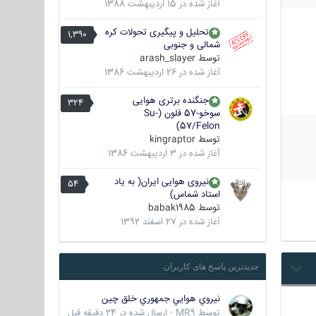
آغاز شده در
15 اردیبهشت 1388
تحلیل و پیگیری تحولات کره
1,390
شمالی و جنوبی
توسط
arash_slayer
آغاز شده در
26 اردیبهشت 1386
جنگنده برتری هوایی
324
سوخو-57 فلون (Su-
57/Felon)
توسط
kingraptor
آغاز شده در
3 اردیبهشت 1386
نیروی هوایی ایران( به یاد
54
استاد شماس)
توسط
babak1985
آغاز شده در
27 اسفند 1392
جدیدترین پاسخ های کاربران
نيروي هوايي جمهوري خلق چين
توسط
MR9
·
ارسال شده در
24 دقیقه قبل