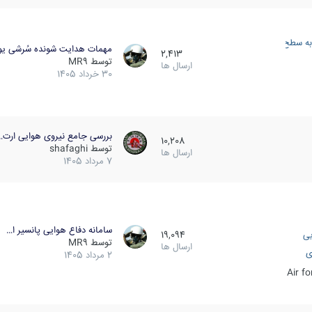
به سطح
مهمات هدایت شونده سُرشی یو
2,413
توسط
MR9
ارسال ها
30 خرداد 1405
بررسی جامع نیروی هوایی ارت…
10,208
توسط
shafaghi
ارسال ها
7 مرداد 1405
سامانه دفاع هوایی پانسیر ا…
یی
19,094
توسط
MR9
ارسال ها
ی
2 مرداد 1405
Air f