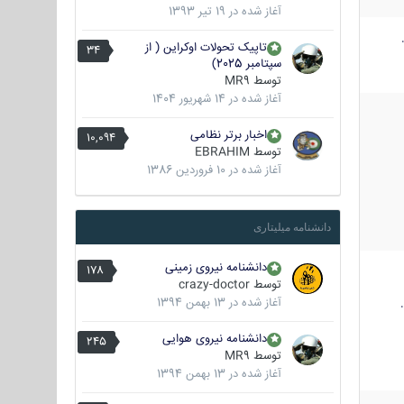
آغاز شده در
19 تیر 1393
تاپیک تحولات اوکراین ( از
34
سپتامبر 2025)
توسط
MR9
آغاز شده در
14 شهریور 1404
اخبار برتر نظامی
10,094
توسط
EBRAHIM
آغاز شده در
10 فروردین 1386
دانشنامه میلیتاری
دانشنامه نیروی زمینی
178
توسط
crazy-doctor
آغاز شده در
13 بهمن 1394
دانشنامه نیروی هوایی
245
توسط
MR9
آغاز شده در
13 بهمن 1394