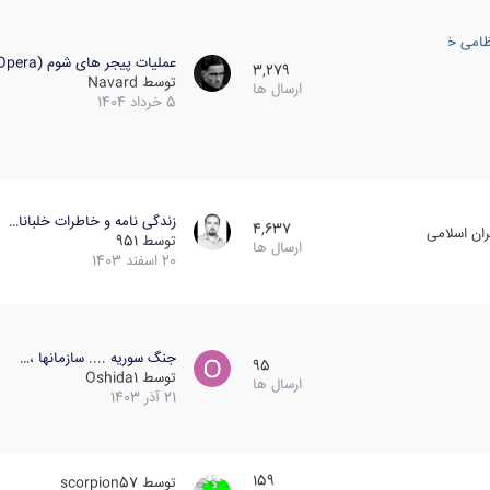
ظامی خارجی
عملیات پیجر های شوم (Opera…
3,279
توسط
Navard
ارسال ها
5 خرداد 1404
زندگی نامه و خاطرات خلبانا…
4,637
ان اسلامی
توسط
951
ارسال ها
20 اسفند 1403
جنگ سوریه .... سازمانها ،…
95
توسط
Oshida1
ارسال ها
21 آذر 1403
159
توسط
scorpion57