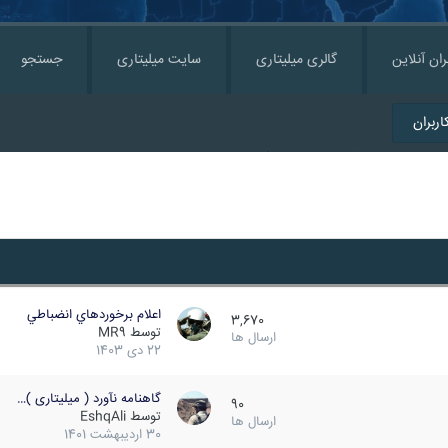
ران آنلاین
گالری میلیتاری
سایت میلیتاری
جستجو
ربران
اعلام برخوردهاي انضباطي
3,670
توسط
MR9
ارسال ها
22 دی 1403
گاهنامه نآورد ( میلیتاری )…
90
توسط
EshqAli
ارسال ها
30 اردیبهشت 1401