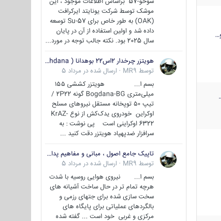
سوخو-57 براساس اطلاعات موجود ، این
موشک توسط شرکت یونایتد ایرکرافت
(OAK) به طور خاص برای Su-57 توسعه
داده شد و اولین استفاده از آن در پایان
…
سال 2025 بود. نکته جالب توجه در مورد...
هویتزر چرخدار 2اس22 بوهدانا ( wheeled howitzer 2S22 Bohdana )
توسط
MR9
·
ارسال شده در
مرداد 5
بسم ا... هویتزر کششی ۱۵۵
میلی‌متری Bogdana-BG گونه 2P22 /
تیپ ۵۰ توپخانه مستقل نیروهای مسلح
اوکراین خودروی یدک‌کش از نوع KrAZ-
6322 اوکراینی است پی نوشت : به
سرافزار ضدپهپاد هویتزر دقت کنید ...
تاپیک جامع اصول ، مبانی و مفاهیم پدافند غیر عامل
توسط
MR9
·
ارسال شده در
مرداد 5
بسم ا... نیروی هوایی روسیه با شدت
هرچه تمام تر در حال ساخت آشیانه های
سخت سازی شده برای جتهای رزمی و
بالگردهای عملیاتی برای پایگاه های
مرکزی و غربی خود است ... گفته شده