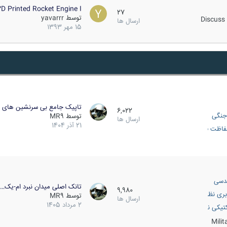
D Printed Rocket Engine I…
27
توسط
yavarrr
Discuss 
ارسال ها
15 مهر 1393
تاپیک جامع بی سرنشین های ز
6,022
جنگی
توسط
MR9
ارسال ها
21 آذر 1404
اظت فعال
دسی
تانک اصلی میدان نبرد ام-یک…
9,980
بری نظامی
توسط
MR9
ارسال ها
2 مرداد 1405
انک
تیکی نظامی
Mili