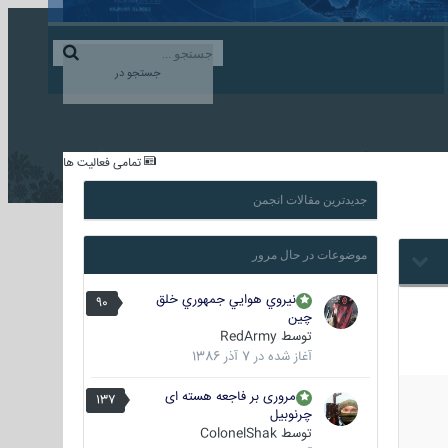
ورود به حساب کاربری
ایجاد حساب کاربری
جستجو در
...
تمامی فعالیت ها
جدیدترین مقالات انجمن
موضوعات در حال مرور
نيروي هوايي جمهوري خلق
90
چين
توسط
RedArmy
آغاز شده در
7 آذر 1386
مروری بر فاجعه هسته ای
137
چرنوبیل
توسط
ColonelShak