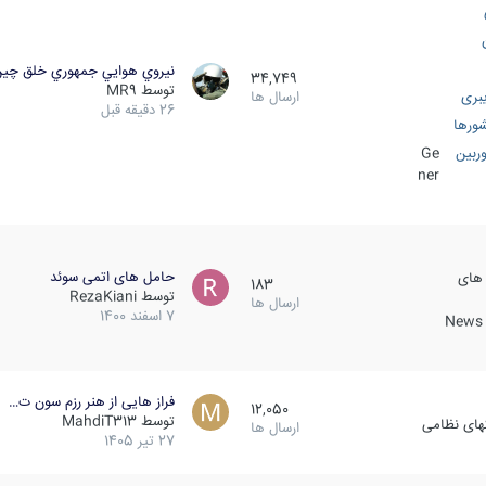
نيروي هوايي جمهوري خلق چي
34,749
توسط
MR9
بری
ارسال ها
26 دقیقه قبل
ورها
ربین
Ge
ner
حامل های اتمی سوئد
 های
183
توسط
RezaKiani
ارسال ها
7 اسفند 1400
News &
فراز هایی از هنر رزم سون ت…
12,050
توسط
MahdiT313
کهای نظامی
ارسال ها
27 تیر 1405