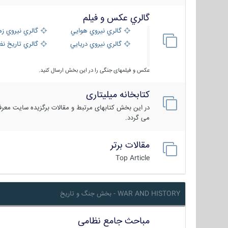
گالري عكس و فيلم
گالري نيروي هوايي
گالري نيروي زم
گالري نيروي دريايي
گالري تاریخ ن
عکس و فیلمهای جنگی را در این بخش ارسال کنید.
کتابخانه میلیتاری
در این بخش کتابهای مرتبط و مقالات برگزیده سایت معرفی
می گردد.
مقالات برتر
Top Article
WAR AND HISTORY - بخش جنگ و تاریخ
مباحث جامع نظامی