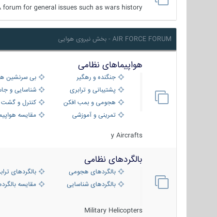
 forum for general issues such as wars history ...
AIR FORCE FORUM - بخش نیروی هوایی
هواپیماهای نظامی
جنگنده و رهگیر
بی سرنشین ها
پشتیبانی و ترابری
شناسایی و جا
هجومی و بمب افکن
کنترل و گشت د
تمرینی و آموزشی
مقایسه هواپیم
y Aircrafts
بالگردهای نظامی
بالگردهای هجومی
بالگردهای تراب
بالگردهای شناسایی
مقایسه بالگرده
Military Helicopters