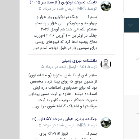
تاپیک تحولات اوکراین ( از سپتامبر 2025)
توسط
MR9
·
ارسال شده در
مرداد 5
بسم ا... جنگ در اوکراین روز هزار و
چهارصد و نودویکم الی هزار و پانصدو
هشتم یکم الی هفدهم آوریل 2026
جنگ در اوکراین – 1 آوریل 2026 1-وزارت
دفاع روسیه ادعا کرد که نیروهای روسی
برای سومین بار در طول تهاجم تمام عیار...
دانشنامه نیروی زمینی
توسط
951
·
ارسال شده در
مرداد 5
سلام این اپلیکیشن استراوا (و مشابه اون)
از همون موقع که رواج پیدا کرد ، مشخص
بود که برای جمع‌آوری اطلاعات داره ارش
استفاده میشه . علاوه بر ثبت مسیر پیمایی
بصورت خودکار ، ترغیب کاربر به ثبت
موقعیتها و اشتراک‌ گذاشتنشون در این...
جنگنده برتری هوایی سوخو-57 فلون (Su-57/Felon)
توسط
MR9
·
ارسال شده در
مرداد 5
بسم ا... کروز Kh-71K برای