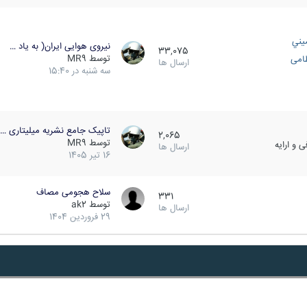
يني
نیروی هوایی ایران( به یاد …
33,075
توسط
MR9
ظامی
ارسال ها
سه شنبه در 15:40
تاپیک جامع نشریه میلیتاری …
2,065
توسط
MR9
 و ارایه
ارسال ها
16 تیر 1405
سلاح هجومی مصاف
331
توسط
ak2
ارسال ها
29 فروردین 1404