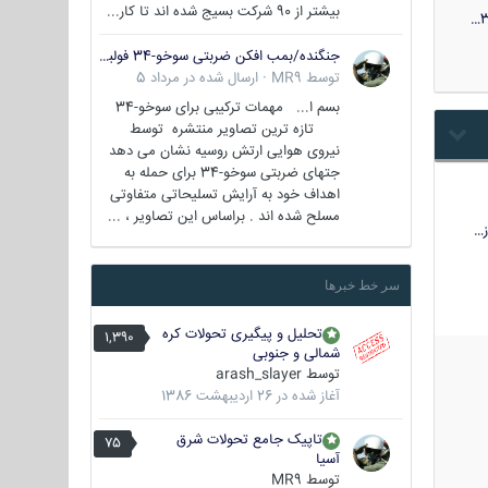
بیشتر از 90 شرکت بسیج شده اند تا کار...
3
جنگنده/بمب افکن ضربتی سوخو-34 فولبک ( Sukhoi Su-34/Fullback)
توسط
MR9
·
ارسال شده در
مرداد 5
بسم ا... مهمات ترکیبی برای سوخو-34
تازه ترین تصاویر منتشره توسط
نیروی هوایی ارتش روسیه نشان می دهد
جتهای ضربتی سوخو-34 برای حمله به
اهداف خود به آرایش تسلیحاتی متفاوتی
مسلح شده اند . براساس این تصاویر ، ...
…
سر خط خبرها
تحلیل و پیگیری تحولات کره
1,390
شمالی و جنوبی
توسط
arash_slayer
آغاز شده در
26 اردیبهشت 1386
تاپیک جامع تحولات شرق
75
آسیا
توسط
MR9