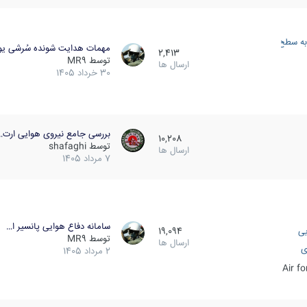
به سطح
مهمات هدایت شونده سُرشی یو
2,413
توسط
MR9
ارسال ها
30 خرداد 1405
بررسی جامع نیروی هوایی ارت…
10,208
توسط
shafaghi
ارسال ها
7 مرداد 1405
سامانه دفاع هوایی پانسیر ا…
یی
19,094
توسط
MR9
ارسال ها
ی
2 مرداد 1405
Air f