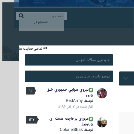
ورود به حساب کاربری
ایجاد حساب کاربری
جستجو در
...
تمامی فعالیت ها
جدیدترین مقالات انجمن
موضوعات در حال مرور
نيروي هوايي جمهوري خلق
91
چين
توسط
RedArmy
آغاز شده در
7 آذر 1386
مروری بر فاجعه هسته ای
137
چرنوبیل
توسط
ColonelShak