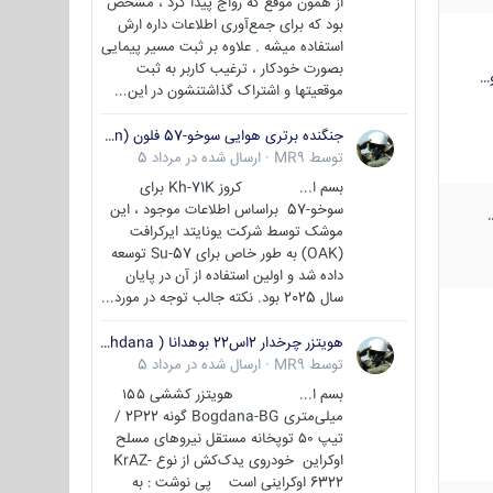
از همون موقع که رواج پیدا کرد ، مشخص
بود که برای جمع‌آوری اطلاعات داره ارش
استفاده میشه . علاوه بر ثبت مسیر پیمایی
بصورت خودکار ، ترغیب کاربر به ثبت
…
موقعیتها و اشتراک‌ گذاشتنشون در این...
جنگنده برتری هوایی سوخو-57 فلون (Su-57/Felon)
توسط
MR9
·
ارسال شده در
مرداد 5
بسم ا... کروز Kh-71K برای
سوخو-57 براساس اطلاعات موجود ، این
موشک توسط شرکت یونایتد ایرکرافت
(OAK) به طور خاص برای Su-57 توسعه
داده شد و اولین استفاده از آن در پایان
سال 2025 بود. نکته جالب توجه در مورد...
هویتزر چرخدار 2اس22 بوهدانا ( wheeled howitzer 2S22 Bohdana )
توسط
MR9
·
ارسال شده در
مرداد 5
بسم ا... هویتزر کششی ۱۵۵
میلی‌متری Bogdana-BG گونه 2P22 /
تیپ ۵۰ توپخانه مستقل نیروهای مسلح
اوکراین خودروی یدک‌کش از نوع KrAZ-
6322 اوکراینی است پی نوشت : به