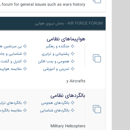
 forum for general issues such as wars history ...
AIR FORCE FORUM - بخش نیروی هوایی
هواپیماهای نظامی
جنگنده و رهگیر
بی سرنشین ها
پشتیبانی و ترابری
شناسایی و جا
هجومی و بمب افکن
کنترل و گشت د
تمرینی و آموزشی
مقایسه هواپیم
y Aircrafts
بالگردهای نظامی
بالگردهای هجومی
بالگردهای تراب
بالگردهای شناسایی
مقایسه بالگرده
Military Helicopters