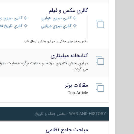
گالري عكس و فيلم
گالري نيروي هوايي
گالري نيروي زم
گالري نيروي دريايي
گالري تاریخ ن
عکس و فیلمهای جنگی را در این بخش ارسال کنید.
کتابخانه میلیتاری
در این بخش کتابهای مرتبط و مقالات برگزیده سایت معرفی
می گردد.
مقالات برتر
Top Article
WAR AND HISTORY - بخش جنگ و تاریخ
مباحث جامع نظامی