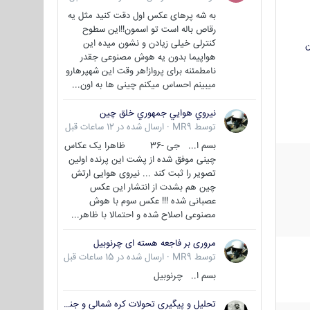
به شه پرهای عکس اول دقت کنید مثل یه
رقاص باله است تو اسمون!!این سطوح
کنترلی خیلی زیادن و نشون میده این
ن
هواپیما بدون یه هوش مصنوعی جقدر
نامطمئنه برای پرواز!هر وقت این شهپرهارو
میبینم احساس میکنم چینی ها به اون...
نيروي هوايي جمهوري خلق چين
توسط
MR9
·
ارسال شده در
12 ساعات قبل
بسم ا... جی -36 ظاهرا یک عکاس
چینی موفق شده از پشت این پرنده اولین
تصویر را ثبت کند ... نیروی هوایی ارتش
چین هم بشدت از انتشار این عکس
عصبانی شده !!! عکس سوم با هوش
مصنوعی اصلاح شده و احتمالا با ظاهر...
مروری بر فاجعه هسته ای چرنوبیل
توسط
MR9
·
ارسال شده در
15 ساعات قبل
بسم ا.. چرنوبیل
تحلیل و پیگیری تحولات کره شمالی و جنوبی