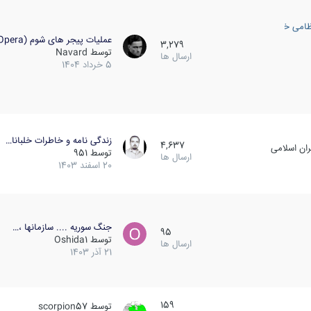
ظامی خارجی
عملیات پیجر های شوم (Opera…
3,279
توسط
Navard
ارسال ها
5 خرداد 1404
زندگی نامه و خاطرات خلبانا…
4,637
ان اسلامی
توسط
951
ارسال ها
20 اسفند 1403
جنگ سوریه .... سازمانها ،…
95
توسط
Oshida1
ارسال ها
21 آذر 1403
159
توسط
scorpion57