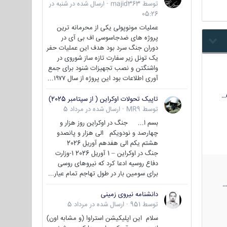
توسط
majid363
·
ارسال شده در
شنبه در
05:26
عملیات مونوپولی یکی از محرمانه ترین
پروژه های ضدجاسوسی اف بی آی در
دوران جنگ سرد بود هدف این عملیات حفر
یک تونل زیر سفارت تازه ساز شوروی در
واشنگتن و نصب تجهیزات شنود برای جمع
آوری اطلاعات بود این پروژه از سال ۱۹۷۷...
تاپیک تحولات اوکراین ( از سپتامبر 2025)
توسط
MR9
·
ارسال شده در
مرداد 5
بسم ا... جنگ در اوکراین روز هزار و
چهارصد و نودویکم الی هزار و پانصدو
هشتم یکم الی هفدهم آوریل 2026
جنگ در اوکراین – 1 آوریل 2026 1-وزارت
دفاع روسیه ادعا کرد که نیروهای روسی
برای سومین بار در طول تهاجم تمام عیار...
دانشنامه نیروی زمینی
توسط
951
·
ارسال شده در
مرداد 5
سلام این اپلیکیشن استراوا (و مشابه اون)