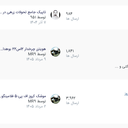
تاپیک جامع تحولات زرهی در …
984
توسط
951
ارسال ها
7 آذر 1404
هویتزر چرخدار 2اس22 بوهدا…
1,841
توسط
MR9
ارسال ها
9 مرداد 1405
ی و ...
ز
موشک کروز اف پی-5 فلامینگو…
3,962
توسط
MR9
ارسال ها
2 مرداد 1405