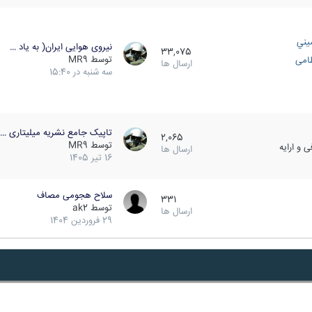
يني
نیروی هوایی ایران( به یاد …
33,075
توسط
MR9
ظامی
ارسال ها
سه شنبه در 15:40
تاپیک جامع نشریه میلیتاری …
2,065
توسط
MR9
 و ارایه
ارسال ها
16 تیر 1405
سلاح هجومی مصاف
331
توسط
ak2
ارسال ها
29 فروردین 1404