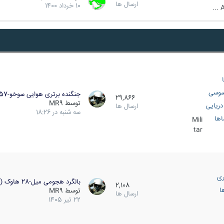
ارسال ها
10 خرداد 1400
A
سوسی
جنگنده برتری هوایی سوخو-57…
29,866
توسط
MR9
ریایی
ارسال ها
سه شنبه در 18:26
اها
Mili
tar
ری
بالگرد هجومی میل-28 هاوک (…
2,108
ا
توسط
MR9
ارسال ها
22 تیر 1405