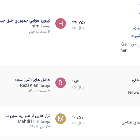
نيروي هوايي جمهوري خلق چي
34,750
توسط
hfm
بری
ارسال ها
4 ساعات قبل
ورها
ربین
Ge
ner
حامل های اتمی سوئد
 های
183
توسط
RezaKiani
ارسال ها
7 اسفند 1400
News &
فراز هایی از هنر رزم سون ت…
12,050
توسط
MahdiT313
کهای نظامی
ارسال ها
27 تیر 1405