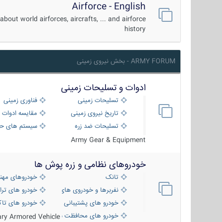
Airforce - English
about world airforces, aircrafts, ... and airforce
history
ARMY FORUM - بخش نیروی زمینی
ادوات و تسلیحات زمینی
تسلیحات زمینی
فناوری زمینی
تاریخ نیروی زمینی
مقایسه ادوات 
تسلیحات ضد زره
سیستم های حف
Army Gear & Equipment
خودروهای نظامی و زره پوش ها
تانک
خودروهای مهن
نفربرها و خودروی های رزمی پیاده نظام
خودرو های ترا
خودرو های پشتیبانی آتش ، شناسایی و ضد ت
خودرو های تاک
خودرو های محافظت شده
tary Armored Vehicle