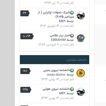
آغاز شده در
19 تیر 1393
تاپیک تحولات اوکراین ( از
34
سپتامبر 2025)
توسط
MR9
آغاز شده در
14 شهریور 1404
اخبار برتر نظامی
10,094
توسط
EBRAHIM
آغاز شده در
10 فروردین 1386
دانشنامه میلیتاری
دانشنامه نیروی زمینی
178
توسط
crazy-doctor
آغاز شده در
13 بهمن 1394
دانشنامه نیروی هوایی
245
توسط
MR9
آغاز شده در
13 بهمن 1394