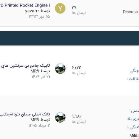
D Printed Rocket Engine I…
27
توسط
yavarrr
Discuss 
ارسال ها
15 مهر 1393
تاپیک جامع بی سرنشین های ز
6,022
جنگی
توسط
MR9
ارسال ها
21 آذر 1404
اظت فعال
دسی
تانک اصلی میدان نبرد ام-یک…
9,980
بری نظامی
توسط
MR9
ارسال ها
2 مرداد 1405
انک
تیکی نظامی
Mili