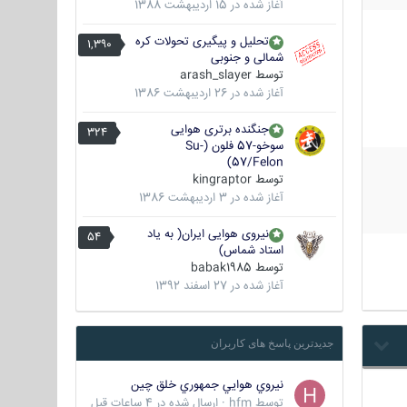
آغاز شده در
15 اردیبهشت 1388
تحلیل و پیگیری تحولات کره
1,390
شمالی و جنوبی
توسط
arash_slayer
آغاز شده در
26 اردیبهشت 1386
جنگنده برتری هوایی
324
سوخو-57 فلون (Su-
57/Felon)
توسط
kingraptor
آغاز شده در
3 اردیبهشت 1386
نیروی هوایی ایران( به یاد
54
استاد شماس)
توسط
babak1985
آغاز شده در
27 اسفند 1392
جدیدترین پاسخ های کاربران
نيروي هوايي جمهوري خلق چين
توسط
hfm
·
ارسال شده در
4 ساعات قبل