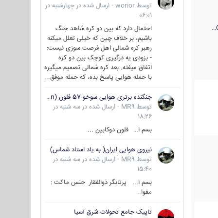
توسط
worior
·
ارسال شده در
چهارشنبه در
06:01
احتمال دارد که بین دو کره شاهد جنگ
باشیم، بر خلاف چین که خیلی تعلل میکنه
رهبر کره شمالی اهل فرصت سوزی نیست:
- بزودی یه درگیری کوچک بین دو کره
اتفاق میفته. بعد کره شمالی تصمیم میگیره
با حمله هوایی پاسخ بده، که حمله موفق...
جنگنده برتری هوایی سوخو-57 فلون (Su-57/Felon)
توسط
MR9
·
ارسال شده در
سه شنبه در
18:26
بسم ا.. فلون دوکابین ...
نیروی هوایی ایران( به یاد استاد شماس)
توسط
MR9
·
ارسال شده در
سه شنبه در
15:40
بسم ا... پرتابگر ذوالفقار جنس ماکت :
مقوا..
تاپیک جامع تحولات شرق آسیا