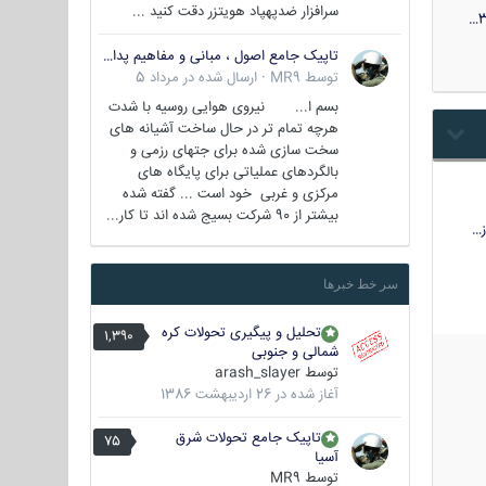
سرافزار ضدپهپاد هویتزر دقت کنید ...
3
تاپیک جامع اصول ، مبانی و مفاهیم پدافند غیر عامل
توسط
MR9
·
ارسال شده در
مرداد 5
بسم ا... نیروی هوایی روسیه با شدت
هرچه تمام تر در حال ساخت آشیانه های
سخت سازی شده برای جتهای رزمی و
بالگردهای عملیاتی برای پایگاه های
مرکزی و غربی خود است ... گفته شده
بیشتر از 90 شرکت بسیج شده اند تا کار...
…
سر خط خبرها
تحلیل و پیگیری تحولات کره
1,390
شمالی و جنوبی
توسط
arash_slayer
آغاز شده در
26 اردیبهشت 1386
تاپیک جامع تحولات شرق
75
آسیا
توسط
MR9