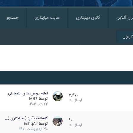
ران آنلاین
گالری میلیتاری
سایت میلیتاری
جستجو
ربران
اعلام برخوردهاي انضباطي
3,670
توسط
MR9
ارسال ها
22 دی 1403
گاهنامه نآورد ( میلیتاری )…
90
توسط
EshqAli
ارسال ها
30 اردیبهشت 1401