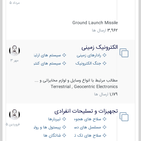
1405
Ground Launch Missile
3,962
ارسال ها
الکترونیک زمینی
1
مهر
رادارهای زمینی
سیستم های ارتباطی و جمع آوری اطلاع
1403
جنگ الکترونیک
سیستم های کنترل آتش و تجهیزات الکتر
مطالب مرتبط با انواع وسایل و لوازم مخابراتی و ...
Terrestrial , Geocentric Electronics
1,179
ارسال ها
تجهیزات و تسلیحات انفرادی
17
فروردین
سلاح های هجومی
تیربارها
1405
مسلسل های دستی
پیستول ها و رولورها
سلاح های تک تیر اندازی
شاتگان ها