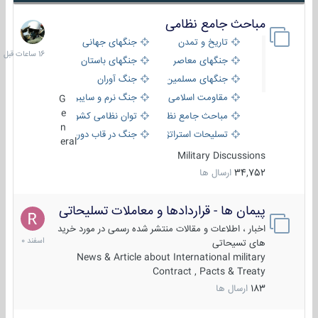
مباحث جامع نظامی
16
ساعات
تاریخ و تمدن
جنگهای جهانی
قبل
جنگهای معاصر
جنگهای باستان
جنگهای مسلمین
جنگ آوران
مقاومت اسلامی
جنگ نرم و سایبری
G
e
مباحث جامع نظامی
توان نظامی کشورها
n
تسلیحات استراتژیک
جنگ در قاب دوربین
eral
Military Discussions
34,752
ارسال ها
پیمان ها - قراردادها و معاملات تسلیحاتی
7
اسفند
اخبار ، اطلاعات و مقالات منتشر شده رسمی در مورد خرید
1400
های تسیحاتی
News & Article about International military
Contract , Pacts & Treaty
183
ارسال ها