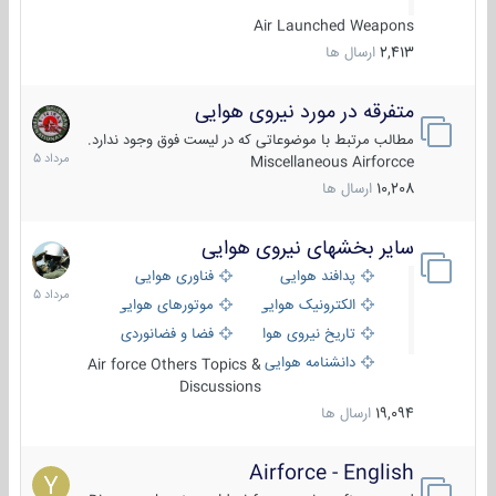
Air Launched Weapons
2,413
ارسال ها
متفرقه در مورد نیروی هوایی
7
مرداد
مطالب مرتبط با موضوعاتی که در لیست فوق وجود ندارد.
1405
Miscellaneous Airforcce
10,208
ارسال ها
سایر بخشهای نیروی هوایی
2
مرداد
پدافند هوایی
فناوری هوایی
1405
الکترونیک هوایی
موتورهای هوایی
تاریخ نیروی هوایی
فضا و فضانوردی
دانشنامه هوایی
Air force Others Topics &
Discussions
19,094
ارسال ها
Airforce - English
15