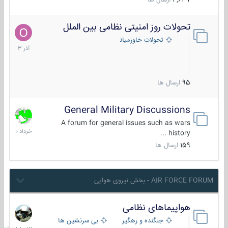
4,637
ارسال ها
تحولات روز امنیتی نظامی بین الملل
21
آذر
تحولات خاورمیانه
1403
95
ارسال ها
General Military Discussions
10
خرداد
A forum for general issues such as wars
1400
history ...
159
ارسال ها
AIR FORCE FORUM - بخش نیروی هوایی
هواپیماهای نظامی
17
ساعات
جنگنده و رهگیر
بی سرنشین ها
قبل