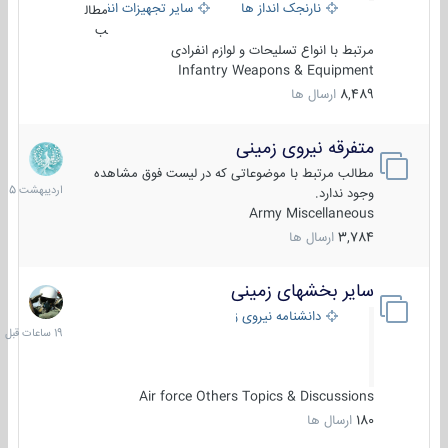
نارنجک انداز ها
سایر تجهیزات انفرادی
مطال
ب
مرتبط با انواع تسلیحات و لوازم انفرادی
Infantry Weapons & Equipment
8,489
ارسال ها
متفرقه نیروی زمینی
27
اردیبهش
مطالب مرتبط با موضوعاتی که در لیست فوق مشاهده
1405
وجود ندارد.
Army Miscellaneous
3,784
ارسال ها
سایر بخشهای زمینی
19
ساعات
دانشنامه نیروی زمینی
قبل
Air force Others Topics & Discussions
180
ارسال ها