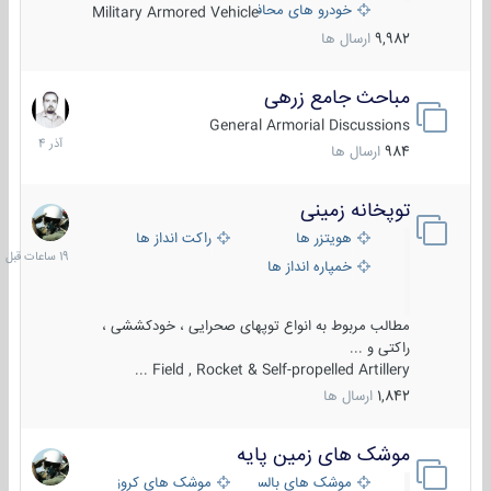
خودرو های محافظت شده
Military Armored Vehicle
9,982
ارسال ها
مباحث جامع زرهی
7
آذر
General Armorial Discussions
1404
984
ارسال ها
توپخانه زمینی
19
ساعات
هویتزر ها
راکت انداز ها
قبل
خمپاره انداز ها
مطالب مربوط به انواع توپهای صحرایی ، خودکششی ،
راکتی و ...
Field , Rocket & Self-propelled Artillery ...
1,842
ارسال ها
موشک های زمین پایه
2
مرداد
موشک های بالستیک
موشک های کروز