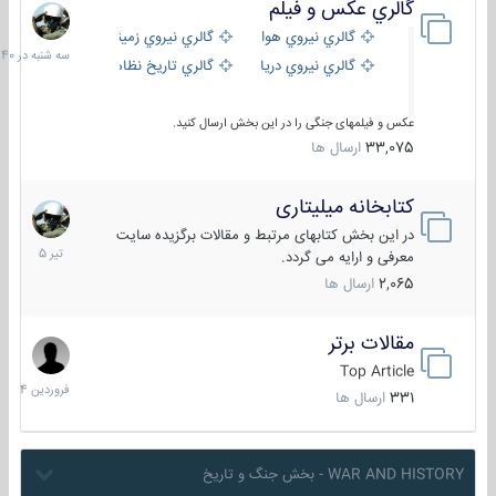
گالري عكس و فيلم
سه
شنبه
گالري نيروي هوايي
گالري نيروي زميني
در
گالري نيروي دريايي
گالري تاریخ نظامی
15:40
عکس و فیلمهای جنگی را در این بخش ارسال کنید.
33,075
ارسال ها
کتابخانه میلیتاری
16
تیر
در این بخش کتابهای مرتبط و مقالات برگزیده سایت
1405
معرفی و ارایه می گردد.
2,065
ارسال ها
مقالات برتر
29
فروردین
Top Article
1404
331
ارسال ها
WAR AND HISTORY - بخش جنگ و تاریخ