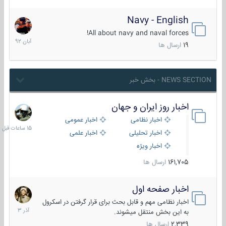
Navy - English
22
آبان
All about navy and naval forces!
1392
19
ارسال ها
NEWS SECTION - بخش خبر
اخبار روز ایران و جهان
15
ساعات
اخبار نظامی
اخبار عمومی
قبل
اخبار تحلیلی
اخبار علمی
اخبار ویژه
161,705
ارسال ها
اخبار صفحه اول
7
آذر
اخبار نظامی مهم و قابل بحث برای قرار گرفتن در اسکرول
1403
به این بخش منتقل میشوند.
2,339
ارسال ها