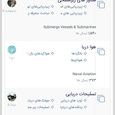
شناور های زیرسطحی
31
اردیبهش
زیردریایی‌های استراتژیک
زیردریایی‌های تهاجمی
1405
زیردریایی های سبک
مباحث متفرقه زیرسطحی
Submerge Vessels & Submarines
1,540
ارسال ها
هوا دریا
12
دی
بالگردها
هواگردهای بال ثابت
1401
هواناوها
Naval Aviation
373
ارسال ها
تسلیحات دریایی
2
مرداد
توپ های دریایی
موشک‌های دریایی
1405
پدافندهای دریاپایه
تسلیحات زیر سطحی