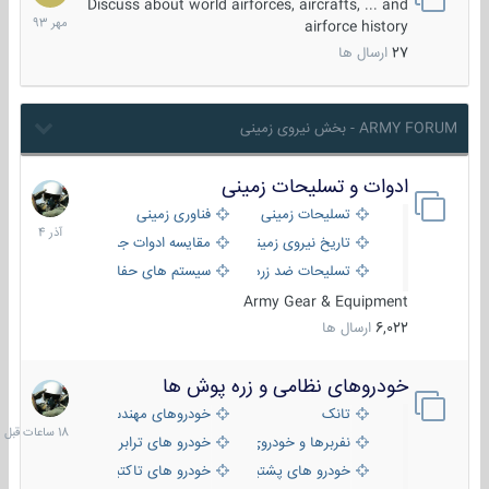
مهر
Discuss about world airforces, aircrafts, ... and
1393
airforce history
27
ارسال ها
ARMY FORUM - بخش نیروی زمینی
ادوات و تسلیحات زمینی
21
آذر
تسلیحات زمینی
فناوری زمینی
1404
تاریخ نیروی زمینی
مقایسه ادوات جنگی
تسلیحات ضد زره
سیستم های حفاظت فعال
Army Gear & Equipment
6,022
ارسال ها
خودروهای نظامی و زره پوش ها
18
ساعات
تانک
خودروهای مهندسی
قبل
نفربرها و خودروی های رزمی پیاده نظام
خودرو های ترابری نظامی
خودرو های پشتیبانی آتش ، شناسایی و ضد تانک
خودرو های تاکتیکی نظامی