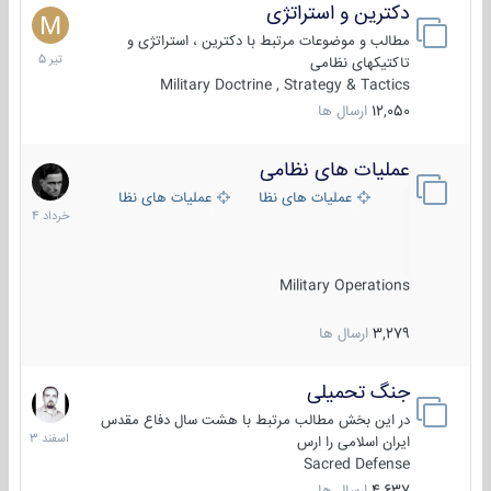
دکترین و استراتژی
27
تیر
مطالب و موضوعات مرتبط با دکترین ، استراتژی و
1405
تاکتیکهای نظامی
Military Doctrine , Strategy & Tactics
12,050
ارسال ها
عملیات های نظامی
5
خرداد
عملیات های نظامی ایران
عملیات های نظامی خارجی
1404
Military Operations
3,279
ارسال ها
جنگ تحمیلی
20
اسفند
در این بخش مطالب مرتبط با هشت سال دفاع مقدس
1403
ایران اسلامی را ارس
Sacred Defense