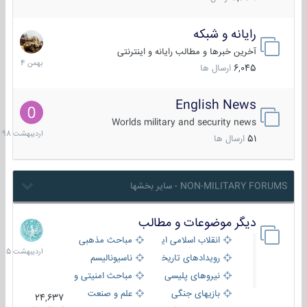
رایانه و شبکه
30
بهمن
آخرین خبرها و مطالب رایانه و اینترنتی
1404
6,045
ارسال ها
English News
10
اردیبهش
Worlds military and security news
1398
51
ارسال ها
NON-MILITARY FORUMS - سایر بخشها
دیگر موضوعات و مطالب
8
اردیبهش
انقلاب اسلامی ایران
مباحث مذهبی
1405
رویدادهای تاریخی و مذهبی
ناسیونالیسم
نیروهای پلیسی
مباحث امنیتی و اطلاعاتی
بازیهای جنگی
علم و صنعت
24,637