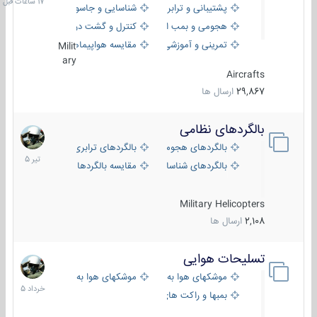
پشتیبانی و ترابری
شناسایی و جاسوسی
هجومی و بمب افکن
کنترل و گشت دریایی
تمرینی و آموزشی
مقایسه هواپیماها
Milit
ary
Aircrafts
29,867
ارسال ها
بالگردهای نظامی
22
تیر
بالگردهای هجومی
بالگردهای ترابری
1405
بالگردهای شناسایی
مقایسه بالگردها
Military Helicopters
2,108
ارسال ها
تسلیحات هوایی
30
خرداد
موشکهای هوا به هوا
موشکهای هوا به سطح
1405
بمبها و راکت های هوایی