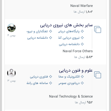
Naval Warfare
1,802
ارسال ها
سایر بخش های نیروی دریایی
22
بهمن
پایگاه‌های دریایی
تفنگداران و نیروهای ویژه‌ی دریایی
1404
نیروی دریایی کشورهای مختلف
دانشنامه دریایی
دانشنامه دریایی کپی
Naval Force Others
583
ارسال ها
علوم و فنون دریایی
6
بهمن
الکترونیک و مخابرات دریایی
فناوری دریایی
1403
دریانوردی عمومی
سامانه های رانشی دریایی
Naval Technology & Science
952
ارسال ها