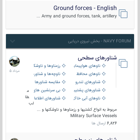
Ground forces - English
Army and ground forces, tank, artillery ...
NAVY FORUM - بخش نیروی دریایی
شناورهای سطحی
2
مرداد
ناوهای هواپیمابر و بالگرد بر
رزمناوها و ناوشکن‌ها
1405
ناوهای محافظ
ناوچه‌ها و شناورهای گشتی
شناورهای تندرو
مقایسه شناورها
شناورهای پشتیبانی
بی سرنشین های دریایی
م
طا
ناوهای آبی خاکی و نیروبر
شناورهای اطلاعاتی و جاسوسی
لب
مربوط به انواع کشتیها و رزمناوها و ناوشکنها و ...
Military Surface Vessels
6,826
ارسال ها