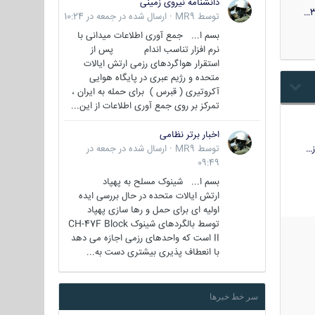
دانشنامه نیروی زمینی
3
توسط
MR9
·
ارسال شده در
جمعه در 10:24
بسم ا... جمع آوری اطلاعات میدانی با
نرم افزار تناسب اندام پس از
استقرار هواگردهای رزمی ارتش ایالات
متحده و رژیم عبری در پایگاه هوایی
آکروتیری ( قبرس ) برای حمله به ایران ،
تمرکز بر روی جمع آوری اطلاعات از این...
اخبار برتر نظامی
…
توسط
MR9
·
ارسال شده در
جمعه در
09:49
بسم ا... شینوک مسلح به پهپاد
ارتش ایالات متحده در حال بررسی ایده
اولیه ای برای حمل و رها سازی پهپاد
توسط بالگردهای شینوک CH-47F Block
II است که واحدهای رزمی اجازه می دهد
با انعطاف پذیری بیشتری دست به...
سر خط خبرها