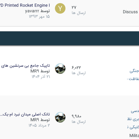
D Printed Rocket Engine I…
27
توسط
yavarrr
Discuss 
ارسال ها
15 مهر 1393
تاپیک جامع بی سرنشین های ز
6,022
جنگی
توسط
MR9
ارسال ها
21 آذر 1404
اظت فعال
دسی
تانک اصلی میدان نبرد ام-یک…
9,980
بری نظامی
توسط
MR9
ارسال ها
2 مرداد 1405
انک
تیکی نظامی
Mili