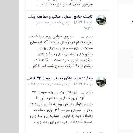
سرافزار ضدپهپاد هویتزر دقت کنید ...
تاپیک جامع اصول ، مبانی و مفاهیم پدافند غیر عامل
…
توسط
MR9
·
ارسال شده در
جمعه در
10:32
بسم ا... نیروی هوایی روسیه با شدت
هرچه تمام تر در حال ساخت آشیانه های
سخت سازی شده برای جتهای رزمی و
بالگردهای عملیاتی برای پایگاه های
مرکزی و غربی خود است ... گفته شده
بیشتر از 90 شرکت بسیج شده اند تا کار...
جنگنده/بمب افکن ضربتی سوخو-34 فولبک ( Sukhoi Su-34/Fullback)
توسط
MR9
·
ارسال شده در
جمعه در 10:29
بسم ا... مهمات ترکیبی برای سوخو-34
تازه ترین تصاویر منتشره توسط
نیروی هوایی ارتش روسیه نشان می دهد
جتهای ضربتی سوخو-34 برای حمله به
اهداف خود به آرایش تسلیحاتی متفاوتی
مسلح شده اند . براساس این تصاویر ، ...