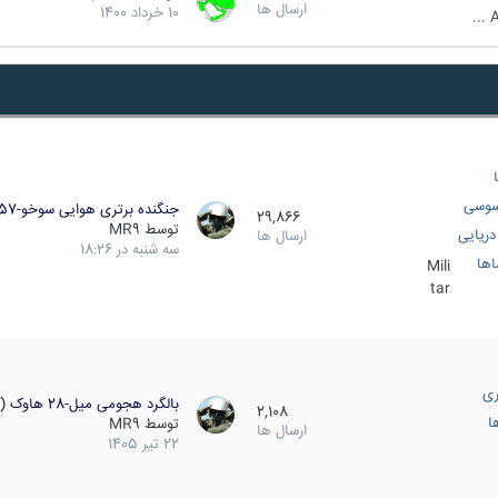
ارسال ها
10 خرداد 1400
A
سوسی
جنگنده برتری هوایی سوخو-57…
29,866
توسط
MR9
ریایی
ارسال ها
سه شنبه در 18:26
اها
Mili
tar
ری
بالگرد هجومی میل-28 هاوک (…
2,108
ا
توسط
MR9
ارسال ها
22 تیر 1405