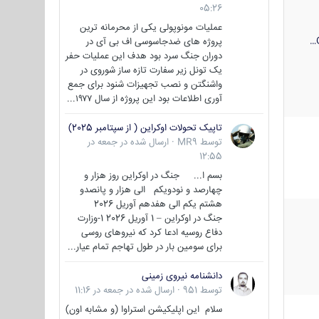
05:26
عملیات مونوپولی یکی از محرمانه ترین
پروژه های ضدجاسوسی اف بی آی در
دوران جنگ سرد بود هدف این عملیات حفر
یک تونل زیر سفارت تازه ساز شوروی در
واشنگتن و نصب تجهیزات شنود برای جمع
آوری اطلاعات بود این پروژه از سال ۱۹۷۷...
تاپیک تحولات اوکراین ( از سپتامبر 2025)
توسط
MR9
·
ارسال شده در
جمعه در
12:55
بسم ا... جنگ در اوکراین روز هزار و
چهارصد و نودویکم الی هزار و پانصدو
هشتم یکم الی هفدهم آوریل 2026
جنگ در اوکراین – 1 آوریل 2026 1-وزارت
دفاع روسیه ادعا کرد که نیروهای روسی
برای سومین بار در طول تهاجم تمام عیار...
دانشنامه نیروی زمینی
توسط
951
·
ارسال شده در
جمعه در 11:16
سلام این اپلیکیشن استراوا (و مشابه اون)