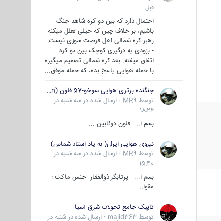
قبل
احتمال دارد که بین دو کره شاهد جنگ
باشیم، بر خلاف چین که خیلی تعلل میکنه
رهبر کره شمالی اهل فرصت سوزی نیست:
- بزودی یه درگیری کوچک بین دو کره
اتفاق میفته. بعد کره شمالی تصمیم میگیره
با حمله هوایی پاسخ بده، که حمله موفق...
جنگنده برتری هوایی سوخو-57 فلون (Su-57/Felon)
توسط
MR9
·
ارسال شده در
سه شنبه در
18:26
بسم ا.. فلون دوکابین ...
نیروی هوایی ایران( به یاد استاد شماس)
توسط
MR9
·
ارسال شده در
سه شنبه در
15:40
بسم ا... پرتابگر ذوالفقار جنس ماکت :
مقوا..
تاپیک جامع تحولات شرق آسیا
توسط
majid363
·
ارسال شده در
شنبه در