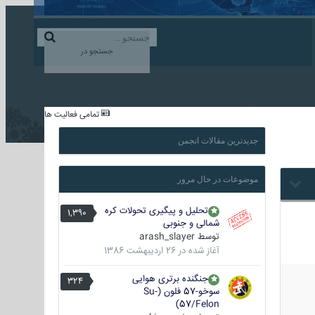
ورود به حساب کاربری
ایجاد حساب کاربری
جستجو در
...
تمامی فعالیت ها
جدیدترین مقالات انجمن
موضوعات در حال مرور
تحلیل و پیگیری تحولات کره
1,390
شمالی و جنوبی
توسط
arash_slayer
آغاز شده در
26 اردیبهشت 1386
جنگنده برتری هوایی
324
سوخو-57 فلون (Su-
57/Felon)