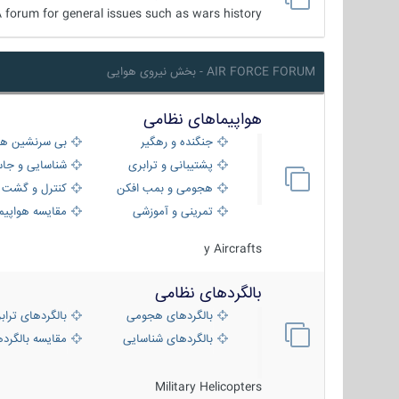
 forum for general issues such as wars history ...
AIR FORCE FORUM - بخش نیروی هوایی
هواپیماهای نظامی
جنگنده و رهگیر
بی سرنشین ها
پشتیبانی و ترابری
شناسایی و جا
هجومی و بمب افکن
کنترل و گشت د
تمرینی و آموزشی
مقایسه هواپیم
y Aircrafts
بالگردهای نظامی
بالگردهای هجومی
بالگردهای تراب
بالگردهای شناسایی
مقایسه بالگرده
Military Helicopters