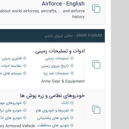
Airforce - English
about world airforces, aircrafts, ... and airforce
history
ARMY FORUM - بخش نیروی زمینی
ادوات و تسلیحات زمینی
تسلیحات زمینی
فناوری زمینی
تاریخ نیروی زمینی
مقایسه ادوات 
تسلیحات ضد زره
سیستم های حف
Army Gear & Equipment
خودروهای نظامی و زره پوش ها
تانک
خودروهای مهن
نفربرها و خودروی های رزمی پیاده نظام
خودرو های ترا
خودرو های پشتیبانی آتش ، شناسایی و ضد ت
خودرو های تاک
خودرو های محافظت شده
tary Armored Vehicle