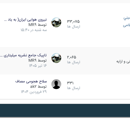
يني
نیروی هوایی ایران( به یاد …
33,075
توسط
MR9
ظامی
ارسال ها
سه شنبه در 15:40
تاپیک جامع نشریه میلیتاری …
2,065
توسط
MR9
 و ارایه
ارسال ها
16 تیر 1405
سلاح هجومی مصاف
331
توسط
ak2
ارسال ها
29 فروردین 1404