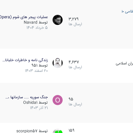
ظامی خارجی
عملیات پیجر های شوم (Opera…
3,279
توسط
Navard
ارسال ها
5 خرداد 1404
زندگی نامه و خاطرات خلبانا…
4,637
ان اسلامی
توسط
951
ارسال ها
20 اسفند 1403
جنگ سوریه .... سازمانها ،…
95
توسط
Oshida1
ارسال ها
21 آذر 1403
159
توسط
scorpion57