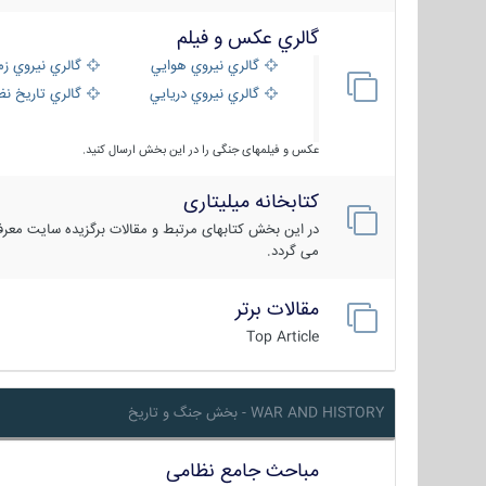
گالري عكس و فيلم
گالري نيروي هوايي
گالري نيروي زم
گالري نيروي دريايي
گالري تاریخ ن
عکس و فیلمهای جنگی را در این بخش ارسال کنید.
کتابخانه میلیتاری
در این بخش کتابهای مرتبط و مقالات برگزیده سایت معرفی
می گردد.
مقالات برتر
Top Article
WAR AND HISTORY - بخش جنگ و تاریخ
مباحث جامع نظامی