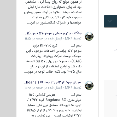
از همون موقع که رواج پیدا کرد ، مشخص
بود که برای جمع‌آوری اطلاعات داره ارش
استفاده میشه . علاوه بر ثبت مسیر پیمایی
بصورت خودکار ، ترغیب کاربر به ثبت
موقعیتها و اشتراک‌ گذاشتنشون در این...
جنگنده برتری هوایی سوخو-57 فلون (Su-57/Felon)
توسط
MR9
·
ارسال شده در
جمعه در 11:15
بسم ا... کروز Kh-71K برای
سوخو-57 براساس اطلاعات موجود ، این
موشک توسط شرکت یونایتد ایرکرافت
(OAK) به طور خاص برای Su-57 توسعه
داده شد و اولین استفاده از آن در پایان
سال 2025 بود. نکته جالب توجه در مورد...
هویتزر چرخدار 2اس22 بوهدانا ( wheeled howitzer 2S22 Bohdana )
توسط
MR9
·
ارسال شده در
جمعه در 11:08
بسم ا... هویتزر کششی ۱۵۵
میلی‌متری Bogdana-BG گونه 2P22 /
تیپ ۵۰ توپخانه مستقل نیروهای مسلح
اوکراین خودروی یدک‌کش از نوع KrAZ-
6322 اوکراینی است پی نوشت : به