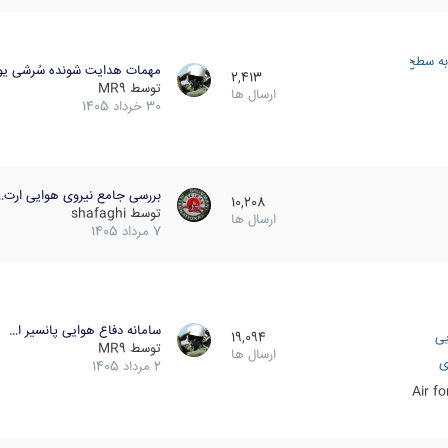
به سطح
مهمات هدایت شونده سُرشی یو
2,413
توسط
MR9
ارسال ها
30 خرداد 1405
بررسی جامع نیروی هوایی ارت…
10,208
توسط
shafaghi
ارسال ها
7 مرداد 1405
سامانه دفاع هوایی پانسیر ا…
یی
19,094
توسط
MR9
ارسال ها
ی
2 مرداد 1405
Air f