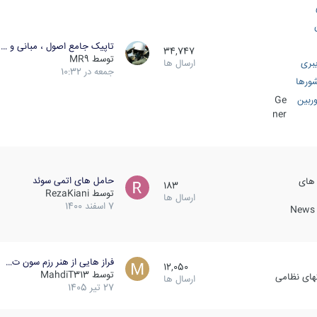
تاپیک جامع اصول ، مبانی و …
34,747
توسط
MR9
بری
ارسال ها
جمعه در 10:32
ورها
ربین
Ge
ner
حامل های اتمی سوئد
 های
183
توسط
RezaKiani
ارسال ها
7 اسفند 1400
News &
فراز هایی از هنر رزم سون ت…
12,050
توسط
MahdiT313
کهای نظامی
ارسال ها
27 تیر 1405