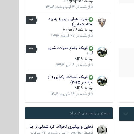
توسط
kingraptor
آغاز شده در
3 اردیبهشت 1386
نیروی هوایی ایران( به یاد
54
استاد شماس)
توسط
babak1985
آغاز شده در
27 اسفند 1392
تاپیک جامع تحولات شرق
75
آسیا
توسط
MR9
آغاز شده در
19 تیر 1393
تاپیک تحولات اوکراین ( از
34
سپتامبر 2025)
توسط
MR9
آغاز شده در
14 شهریور 1404
جدیدترین پاسخ های کاربران
تحلیل و پیگیری تحولات کره شمالی و جنوبی
توسط
worior
·
ارسال شده در
22 ساعات