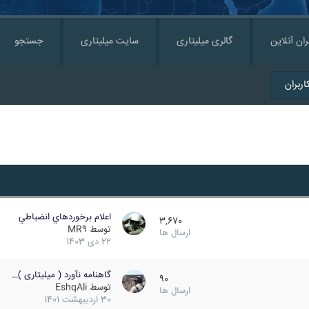
ران آنلاین
گالری میلیتاری
سایت میلیتاری
جستجو
ربران
اعلام برخوردهاي انضباطي
3,670
توسط
MR9
ارسال ها
22 دی 1403
گاهنامه نآورد ( میلیتاری )…
90
توسط
EshqAli
ارسال ها
30 اردیبهشت 1401