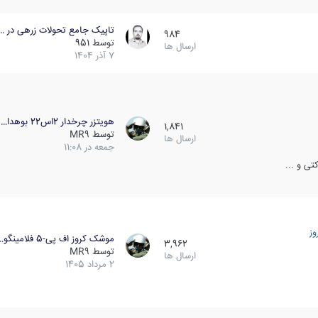
تاپیک جامع تحولات زرهی در …
984
توسط
951
ارسال ها
7 آذر 1404
هویتزر چرخدار 2اس22 بوهدا…
1,841
توسط
MR9
ارسال ها
جمعه در 11:08
ی و ...
ز
موشک کروز اف پی-5 فلامینگو…
3,962
توسط
MR9
ارسال ها
2 مرداد 1405