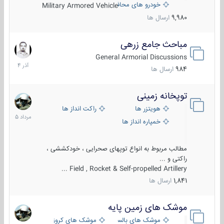
خودرو های محافظت شده
Military Armored Vehicle
9,980
ارسال ها
مباحث جامع زرهی
7
آذر
General Armorial Discussions
1404
984
ارسال ها
توپخانه زمینی
9
مرداد
هویتزر ها
راکت انداز ها
1405
خمپاره انداز ها
مطالب مربوط به انواع توپهای صحرایی ، خودکششی ،
راکتی و ...
Field , Rocket & Self-propelled Artillery ...
1,841
ارسال ها
موشک های زمین پایه
2
مرداد
موشک های بالستیک
موشک های کروز