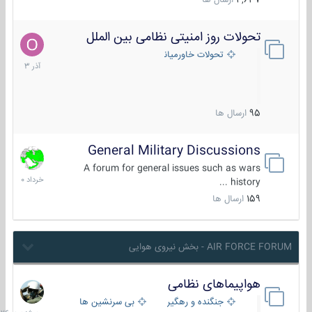
4,637
ارسال ها
تحولات روز امنیتی نظامی بین الملل
21
آذر
تحولات خاورمیانه
1403
95
ارسال ها
General Military Discussions
10
خرداد
A forum for general issues such as wars
1400
history ...
159
ارسال ها
AIR FORCE FORUM - بخش نیروی هوایی
هواپیماهای نظامی
سه
شنبه
جنگنده و رهگیر
بی سرنشین ها
در