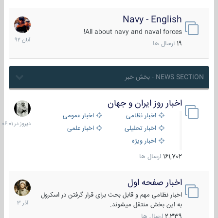
Navy - English
22
آبان
All about navy and naval forces!
1392
19
ارسال ها
NEWS SECTION - بخش خبر
اخبار روز ایران و جهان
دیروز
در
اخبار نظامی
اخبار عمومی
06:01
اخبار تحلیلی
اخبار علمی
اخبار ویژه
161,702
ارسال ها
اخبار صفحه اول
7
آذر
اخبار نظامی مهم و قابل بحث برای قرار گرفتن در اسکرول
1403
به این بخش منتقل میشوند.
2,339
ارسال ها