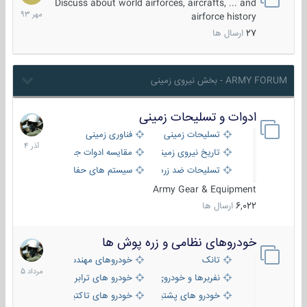
مهر
Discuss about world airforces, aircrafts, ... and
1393
airforce history
27
ارسال ها
ARMY FORUM - بخش نیروی زمینی
ادوات و تسلیحات زمینی
21
آذر
تسلیحات زمینی
فناوری زمینی
1404
تاریخ نیروی زمینی
مقایسه ادوات جنگی
تسلیحات ضد زره
سیستم های حفاظت فعال
Army Gear & Equipment
6,022
ارسال ها
خودروهای نظامی و زره پوش ها
2
مرداد
تانک
خودروهای مهندسی
1405
نفربرها و خودروی های رزمی پیاده نظام
خودرو های ترابری نظامی
خودرو های پشتیبانی آتش ، شناسایی و ضد تانک
خودرو های تاکتیکی نظامی