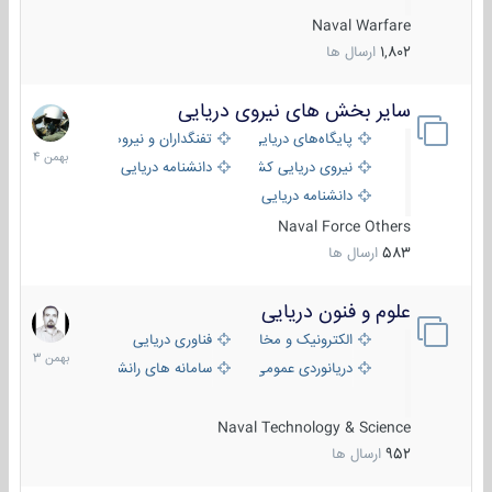
Naval Warfare
1,802
ارسال ها
سایر بخش های نیروی دریایی
22
بهمن
پایگاه‌های دریایی
تفنگداران و نیروهای ویژه‌ی دریایی
1404
نیروی دریایی کشورهای مختلف
دانشنامه دریایی
دانشنامه دریایی کپی
Naval Force Others
583
ارسال ها
علوم و فنون دریایی
6
بهمن
الکترونیک و مخابرات دریایی
فناوری دریایی
1403
دریانوردی عمومی
سامانه های رانشی دریایی
Naval Technology & Science
952
ارسال ها