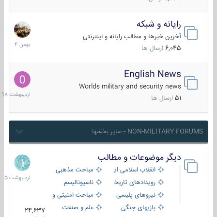
رایانه و شبکه
30
بهمن
آخرین خبرها و مطالب رایانه و اینترنتی
1404
6,045
ارسال ها
English News
10
اردیبهش
Worlds military and security news
1398
51
ارسال ها
NON-MILITARY FORUMS - سایر بخشها
دیگر موضوعات و مطالب
8
اردیبهش
انقلاب اسلامی ایران
مباحث مذهبی
1405
رویدادهای تاریخی و مذهبی
ناسیونالیسم
نیروهای پلیسی
مباحث امنیتی و اطلاعاتی
بازیهای جنگی
علم و صنعت
24,637