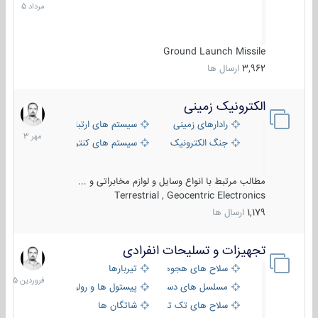
1405
Ground Launch Missile
3,962
ارسال ها
الکترونیک زمینی
1
مهر
رادارهای زمینی
سیستم های ارتباطی و جمع آوری اطلاع
1403
جنگ الکترونیک
سیستم های کنترل آتش و تجهیزات الکتر
مطالب مرتبط با انواع وسایل و لوازم مخابراتی و ...
Terrestrial , Geocentric Electronics
1,179
ارسال ها
تجهیزات و تسلیحات انفرادی
17
فروردین
سلاح های هجومی
تیربارها
1405
مسلسل های دستی
پیستول ها و رولورها
سلاح های تک تیر اندازی
شاتگان ها