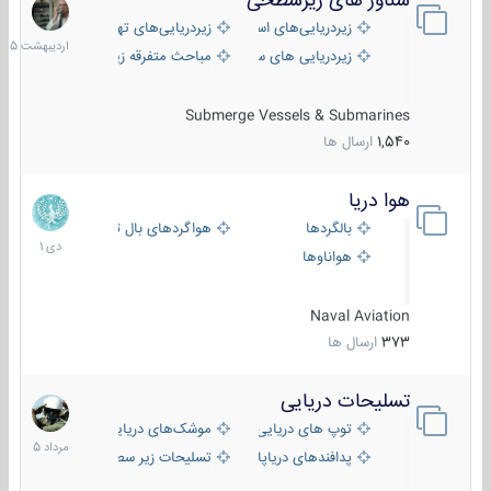
شناور های زیرسطحی
31
اردیبهش
زیردریایی‌های استراتژیک
زیردریایی‌های تهاجمی
1405
زیردریایی های سبک
مباحث متفرقه زیرسطحی
Submerge Vessels & Submarines
1,540
ارسال ها
هوا دریا
12
دی
بالگردها
هواگردهای بال ثابت
1401
هواناوها
Naval Aviation
373
ارسال ها
تسلیحات دریایی
2
مرداد
توپ های دریایی
موشک‌های دریایی
1405
پدافندهای دریاپایه
تسلیحات زیر سطحی