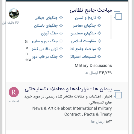
مباحث جامع نظامی
46
دقیقه
تاریخ و تمدن
جنگهای جهانی
قبل
جنگهای معاصر
جنگهای باستان
جنگهای مسلمین
جنگ آوران
مقاومت اسلامی
جنگ نرم و سایبری
G
e
مباحث جامع نظامی
توان نظامی کشورها
n
تسلیحات استراتژیک
جنگ در قاب دوربین
eral
Military Discussions
34,749
ارسال ها
پیمان ها - قراردادها و معاملات تسلیحاتی
7
اسفند
اخبار ، اطلاعات و مقالات منتشر شده رسمی در مورد خرید
1400
های تسیحاتی
News & Article about International military
Contract , Pacts & Treaty
183
ارسال ها