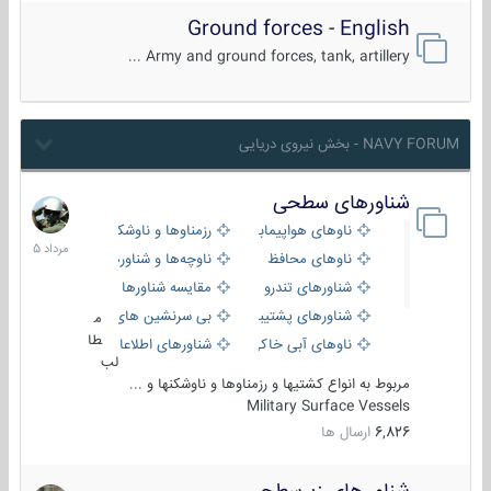
Ground forces - English
Army and ground forces, tank, artillery ...
NAVY FORUM - بخش نیروی دریایی
شناورهای سطحی
2
مرداد
ناوهای هواپیمابر و بالگرد بر
رزمناوها و ناوشکن‌ها
1405
ناوهای محافظ
ناوچه‌ها و شناورهای گشتی
شناورهای تندرو
مقایسه شناورها
شناورهای پشتیبانی
بی سرنشین های دریایی
م
طا
ناوهای آبی خاکی و نیروبر
شناورهای اطلاعاتی و جاسوسی
لب
مربوط به انواع کشتیها و رزمناوها و ناوشکنها و ...
Military Surface Vessels
6,826
ارسال ها