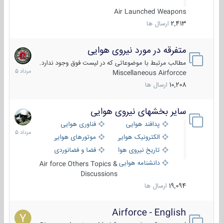
Air Launched Weapons
2,413
ارسال ها
متفرقه در مورد نیروی هوایی
7
مرداد
مطالب مرتبط با موضوعاتی که در لیست فوق وجود ندارد.
1405
Miscellaneous Airforcce
10,208
ارسال ها
سایر بخشهای نیروی هوایی
2
مرداد
پدافند هوایی
فناوری هوایی
1405
الکترونیک هوایی
موتورهای هوایی
تاریخ نیروی هوایی
فضا و فضانوردی
دانشنامه هوایی
Air force Others Topics &
Discussions
19,094
ارسال ها
Airforce - English
15