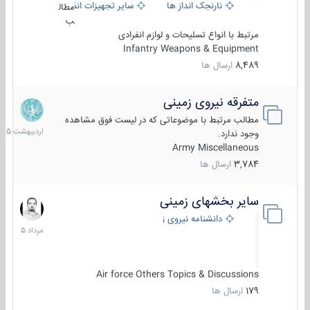
نارنجک انداز ها
سایر تجهیزات انفرادی
مطال
ب
مرتبط با انواع تسلیحات و لوازم انفرادی
Infantry Weapons & Equipment
8,489
ارسال ها
متفرقه نیروی زمینی
27
اردیبهش
مطالب مرتبط با موضوعاتی که در لیست فوق مشاهده
1405
وجود ندارد.
Army Miscellaneous
3,784
ارسال ها
سایر بخشهای زمینی
9
مرداد
دانشنامه نیروی زمینی
1405
Air force Others Topics & Discussions
179
ارسال ها