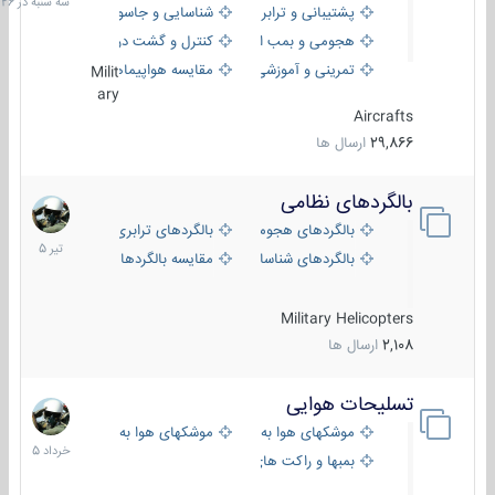
پشتیبانی و ترابری
شناسایی و جاسوسی
18:26
هجومی و بمب افکن
کنترل و گشت دریایی
تمرینی و آموزشی
مقایسه هواپیماها
Milit
ary
Aircrafts
29,866
ارسال ها
بالگردهای نظامی
22
تیر
بالگردهای هجومی
بالگردهای ترابری
1405
بالگردهای شناسایی
مقایسه بالگردها
Military Helicopters
2,108
ارسال ها
تسلیحات هوایی
30
خرداد
موشکهای هوا به هوا
موشکهای هوا به سطح
1405
بمبها و راکت های هوایی