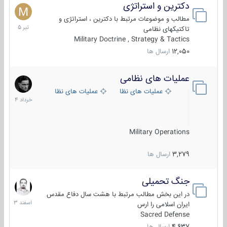
دکترین و استراتژی
27
تیر
مطالب و موضوعات مرتبط با دکترین ، استراتژی و
1405
تاکتیکهای نظامی
Military Doctrine , Strategy & Tactics
12,050
ارسال ها
عملیات های نظامی
5
خرداد
عملیات های نظامی ایران
عملیات های نظامی خارجی
1404
Military Operations
3,279
ارسال ها
جنگ تحمیلی
20
اسفند
در این بخش مطالب مرتبط با هشت سال دفاع مقدس
1403
ایران اسلامی را ارس
Sacred Defense