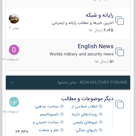
رایانه و شبکه
30
بهمن
آخرین خبرها و مطالب رایانه و اینترنتی
1404
6,045
ارسال ها
English News
10
اردیبهش
Worlds military and security news
1398
51
ارسال ها
NON-MILITARY FORUMS - سایر بخشها
دیگر موضوعات و مطالب
8
اردیبهش
انقلاب اسلامی ایران
مباحث مذهبی
1405
رویدادهای تاریخی و مذهبی
ناسیونالیسم
نیروهای پلیسی
مباحث امنیتی و اطلاعاتی
بازیهای جنگی
علم و صنعت
24,637