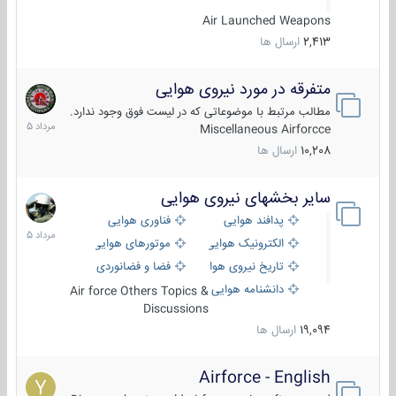
Air Launched Weapons
2,413
ارسال ها
متفرقه در مورد نیروی هوایی
7
مرداد
مطالب مرتبط با موضوعاتی که در لیست فوق وجود ندارد.
1405
Miscellaneous Airforcce
10,208
ارسال ها
سایر بخشهای نیروی هوایی
2
مرداد
پدافند هوایی
فناوری هوایی
1405
الکترونیک هوایی
موتورهای هوایی
تاریخ نیروی هوایی
فضا و فضانوردی
دانشنامه هوایی
Air force Others Topics &
Discussions
19,094
ارسال ها
Airforce - English
15