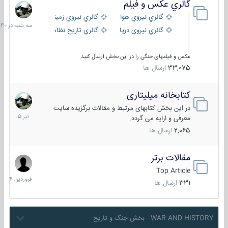
گالري عكس و فيلم
سه
شنبه
گالري نيروي هوايي
گالري نيروي زميني
در
گالري نيروي دريايي
گالري تاریخ نظامی
15:40
عکس و فیلمهای جنگی را در این بخش ارسال کنید.
33,075
ارسال ها
کتابخانه میلیتاری
16
تیر
در این بخش کتابهای مرتبط و مقالات برگزیده سایت
1405
معرفی و ارایه می گردد.
2,065
ارسال ها
مقالات برتر
29
فروردین
Top Article
1404
331
ارسال ها
WAR AND HISTORY - بخش جنگ و تاریخ