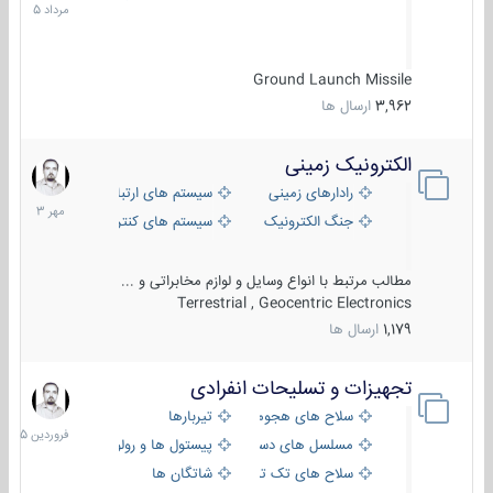
1405
Ground Launch Missile
3,962
ارسال ها
الکترونیک زمینی
1
مهر
رادارهای زمینی
سیستم های ارتباطی و جمع آوری اطلاع
1403
جنگ الکترونیک
سیستم های کنترل آتش و تجهیزات الکتر
مطالب مرتبط با انواع وسایل و لوازم مخابراتی و ...
Terrestrial , Geocentric Electronics
1,179
ارسال ها
تجهیزات و تسلیحات انفرادی
17
فروردین
سلاح های هجومی
تیربارها
1405
مسلسل های دستی
پیستول ها و رولورها
سلاح های تک تیر اندازی
شاتگان ها