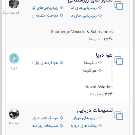
شناور های زیرسطحی
31
اردیبهش
زیردریایی‌های استراتژیک
زیردریایی‌های تهاجمی
1405
زیردریایی های سبک
مباحث متفرقه زیرسطحی
Submerge Vessels & Submarines
1,540
ارسال ها
هوا دریا
12
دی
بالگردها
هواگردهای بال ثابت
1401
هواناوها
Naval Aviation
373
ارسال ها
تسلیحات دریایی
2
مرداد
توپ های دریایی
موشک‌های دریایی
1405
پدافندهای دریاپایه
تسلیحات زیر سطحی