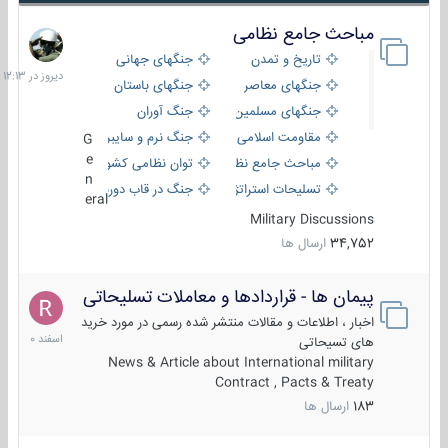
مباحث جامع نظامی
دیروز
در
تاریخ و تمدن
جنگهای جهانی
12:13
جنگهای معاصر
جنگهای باستان
جنگهای مسلمین
جنگ آوران
مقاومت اسلامی
جنگ نرم و سایبری
G
e
مباحث جامع نظامی
توان نظامی کشورها
n
تسلیحات استراتژیک
جنگ در قاب دوربین
eral
Military Discussions
34,752
ارسال ها
پیمان ها - قراردادها و معاملات تسلیحاتی
7
اسفند
اخبار ، اطلاعات و مقالات منتشر شده رسمی در مورد خرید
1400
های تسیحاتی
News & Article about International military
Contract , Pacts & Treaty
183
ارسال ها