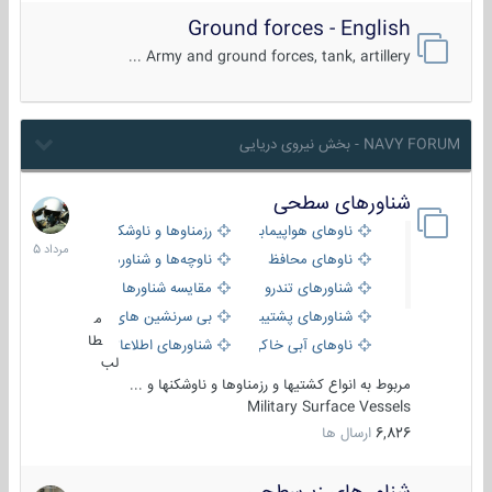
Ground forces - English
Army and ground forces, tank, artillery ...
NAVY FORUM - بخش نیروی دریایی
شناورهای سطحی
2
مرداد
ناوهای هواپیمابر و بالگرد بر
رزمناوها و ناوشکن‌ها
1405
ناوهای محافظ
ناوچه‌ها و شناورهای گشتی
شناورهای تندرو
مقایسه شناورها
شناورهای پشتیبانی
بی سرنشین های دریایی
م
طا
ناوهای آبی خاکی و نیروبر
شناورهای اطلاعاتی و جاسوسی
لب
مربوط به انواع کشتیها و رزمناوها و ناوشکنها و ...
Military Surface Vessels
6,826
ارسال ها