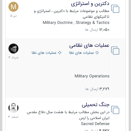
دکترین و استراتژی
27
تیر
مطالب و موضوعات مرتبط با دکترین ، استراتژی و
1405
تاکتیکهای نظامی
Military Doctrine , Strategy & Tactics
12,050
ارسال ها
عملیات های نظامی
5
خرداد
عملیات های نظامی ایران
عملیات های نظامی خارجی
1404
Military Operations
3,279
ارسال ها
جنگ تحمیلی
20
اسفند
در این بخش مطالب مرتبط با هشت سال دفاع مقدس
1403
ایران اسلامی را ارس
Sacred Defense