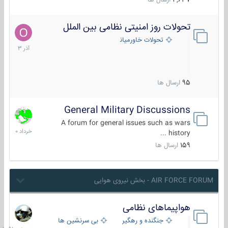
4,637
ارسال ها
تحولات روز امنیتی نظامی بین الملل
21
آذر
تحولات خاورمیانه
1403
95
ارسال ها
General Military Discussions
10
خرداد
A forum for general issues such as wars
1400
history ...
159
ارسال ها
AIR FORCE FORUM - بخش نیروی هوایی
هواپیماهای نظامی
دیروز
در
جنگنده و رهگیر
بی سرنشین ها
10:51