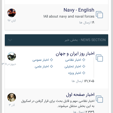
Navy - English
22
آبان
All about navy and naval forces!
1392
19
ارسال ها
NEWS SECTION - بخش خبر
اخبار روز ایران و جهان
دیروز
در
اخبار نظامی
اخبار عمومی
13:11
اخبار تحلیلی
اخبار علمی
اخبار ویژه
161,705
ارسال ها
اخبار صفحه اول
7
آذر
اخبار نظامی مهم و قابل بحث برای قرار گرفتن در اسکرول
1403
به این بخش منتقل میشوند.
2,339
ارسال ها