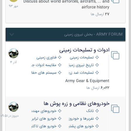
مهر
Discuss about world airforces, aircrafts, ... and
1393
airforce history
27
ارسال ها
ARMY FORUM - بخش نیروی زمینی
ادوات و تسلیحات زمینی
21
آذر
تسلیحات زمینی
فناوری زمینی
1404
تاریخ نیروی زمینی
مقایسه ادوات جنگی
تسلیحات ضد زره
سیستم های حفاظت فعال
Army Gear & Equipment
6,022
ارسال ها
خودروهای نظامی و زره پوش ها
دیروز
در
تانک
خودروهای مهندسی
09:51
نفربرها و خودروی های رزمی پیاده نظام
خودرو های ترابری نظامی
خودرو های پشتیبانی آتش ، شناسایی و ضد تانک
خودرو های تاکتیکی نظامی