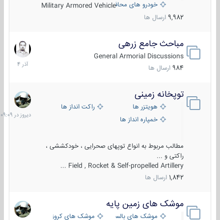
خودرو های محافظت شده
Military Armored Vehicle
9,982
ارسال ها
مباحث جامع زرهی
7
آذر
General Armorial Discussions
1404
984
ارسال ها
توپخانه زمینی
دیروز
در
هویتزر ها
راکت انداز ها
09:09
خمپاره انداز ها
مطالب مربوط به انواع توپهای صحرایی ، خودکششی ،
راکتی و ...
Field , Rocket & Self-propelled Artillery ...
1,842
ارسال ها
موشک های زمین پایه
2
مرداد
موشک های بالستیک
موشک های کروز