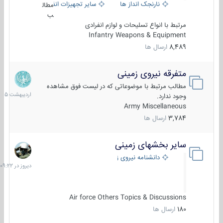
نارنجک انداز ها
سایر تجهیزات انفرادی
مطال
ب
مرتبط با انواع تسلیحات و لوازم انفرادی
Infantry Weapons & Equipment
8,489
ارسال ها
متفرقه نیروی زمینی
27
اردیبهش
مطالب مرتبط با موضوعاتی که در لیست فوق مشاهده
1405
وجود ندارد.
Army Miscellaneous
3,784
ارسال ها
سایر بخشهای زمینی
دیروز
در
دانشنامه نیروی زمینی
09:22
Air force Others Topics & Discussions
180
ارسال ها