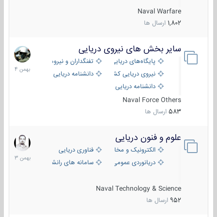
Naval Warfare
1,802
ارسال ها
سایر بخش های نیروی دریایی
22
بهمن
پایگاه‌های دریایی
تفنگداران و نیروهای ویژه‌ی دریایی
1404
نیروی دریایی کشورهای مختلف
دانشنامه دریایی
دانشنامه دریایی کپی
Naval Force Others
583
ارسال ها
علوم و فنون دریایی
6
بهمن
الکترونیک و مخابرات دریایی
فناوری دریایی
1403
دریانوردی عمومی
سامانه های رانشی دریایی
Naval Technology & Science
952
ارسال ها