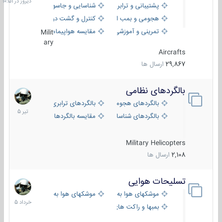
پشتیبانی و ترابری
شناسایی و جاسوسی
هجومی و بمب افکن
کنترل و گشت دریایی
تمرینی و آموزشی
مقایسه هواپیماها
Milit
ary
Aircrafts
29,867
ارسال ها
بالگردهای نظامی
22
تیر
بالگردهای هجومی
بالگردهای ترابری
1405
بالگردهای شناسایی
مقایسه بالگردها
Military Helicopters
2,108
ارسال ها
تسلیحات هوایی
30
خرداد
موشکهای هوا به هوا
موشکهای هوا به سطح
1405
بمبها و راکت های هوایی