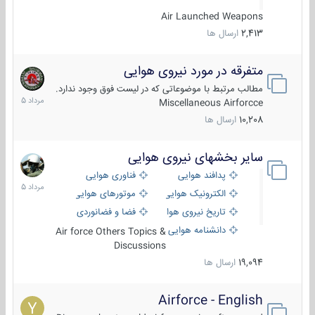
Air Launched Weapons
2,413
ارسال ها
متفرقه در مورد نیروی هوایی
7
مرداد
مطالب مرتبط با موضوعاتی که در لیست فوق وجود ندارد.
1405
Miscellaneous Airforcce
10,208
ارسال ها
سایر بخشهای نیروی هوایی
2
مرداد
پدافند هوایی
فناوری هوایی
1405
الکترونیک هوایی
موتورهای هوایی
تاریخ نیروی هوایی
فضا و فضانوردی
دانشنامه هوایی
Air force Others Topics &
Discussions
19,094
ارسال ها
Airforce - English
15