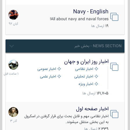
Navy - English
22
آبان
All about navy and naval forces!
1392
19
ارسال ها
NEWS SECTION - بخش خبر
اخبار روز ایران و جهان
1
ساعت
اخبار نظامی
اخبار عمومی
قبل
اخبار تحلیلی
اخبار علمی
اخبار ویژه
161,705
ارسال ها
اخبار صفحه اول
7
آذر
اخبار نظامی مهم و قابل بحث برای قرار گرفتن در اسکرول
1403
به این بخش منتقل میشوند.
2,339
ارسال ها