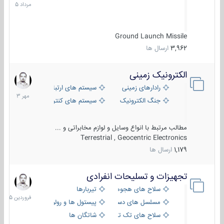
1405
Ground Launch Missile
3,962
ارسال ها
الکترونیک زمینی
1
مهر
رادارهای زمینی
سیستم های ارتباطی و جمع آوری اطلاع
1403
جنگ الکترونیک
سیستم های کنترل آتش و تجهیزات الکتر
مطالب مرتبط با انواع وسایل و لوازم مخابراتی و ...
Terrestrial , Geocentric Electronics
1,179
ارسال ها
تجهیزات و تسلیحات انفرادی
17
فروردین
سلاح های هجومی
تیربارها
1405
مسلسل های دستی
پیستول ها و رولورها
سلاح های تک تیر اندازی
شاتگان ها