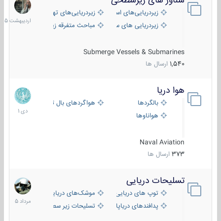
شناور های زیرسطحی
31
اردیبهش
زیردریایی‌های استراتژیک
زیردریایی‌های تهاجمی
1405
زیردریایی های سبک
مباحث متفرقه زیرسطحی
Submerge Vessels & Submarines
1,540
ارسال ها
هوا دریا
12
دی
بالگردها
هواگردهای بال ثابت
1401
هواناوها
Naval Aviation
373
ارسال ها
تسلیحات دریایی
2
مرداد
توپ های دریایی
موشک‌های دریایی
1405
پدافندهای دریاپایه
تسلیحات زیر سطحی