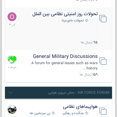
4,637
ارسال ها
تحولات روز امنیتی نظامی بین الملل
21
آذر
تحولات خاورمیانه
1403
95
ارسال ها
General Military Discussions
10
خرداد
A forum for general issues such as wars
1400
history ...
159
ارسال ها
AIR FORCE FORUM - بخش نیروی هوایی
هواپیماهای نظامی
3
ساعات
جنگنده و رهگیر
بی سرنشین ها
قبل