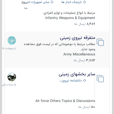
نارنجک انداز ها
سایر تجهیزات انفرادی
مطال
ب
مرتبط با انواع تسلیحات و لوازم انفرادی
Infantry Weapons & Equipment
8,489
ارسال ها
متفرقه نیروی زمینی
27
اردیبهش
مطالب مرتبط با موضوعاتی که در لیست فوق مشاهده
1405
وجود ندارد.
Army Miscellaneous
3,784
ارسال ها
سایر بخشهای زمینی
5
ساعات
دانشنامه نیروی زمینی
قبل
Air force Others Topics & Discussions
180
ارسال ها