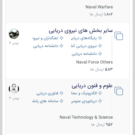
Naval Warfare
1,802
ارسال ها
سایر بخش های نیروی دریایی
22
بهمن
پایگاه‌های دریایی
تفنگداران و نیروهای ویژه‌ی دریایی
1404
نیروی دریایی کشورهای مختلف
دانشنامه دریایی
دانشنامه دریایی کپی
Naval Force Others
583
ارسال ها
علوم و فنون دریایی
6
بهمن
الکترونیک و مخابرات دریایی
فناوری دریایی
1403
دریانوردی عمومی
سامانه های رانشی دریایی
Naval Technology & Science
952
ارسال ها