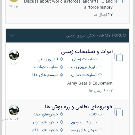
مهر
Discuss about world airforces, aircrafts, ... and
1393
airforce history
27
ارسال ها
ARMY FORUM - بخش نیروی زمینی
ادوات و تسلیحات زمینی
21
آذر
تسلیحات زمینی
فناوری زمینی
1404
تاریخ نیروی زمینی
مقایسه ادوات جنگی
تسلیحات ضد زره
سیستم های حفاظت فعال
Army Gear & Equipment
6,022
ارسال ها
خودروهای نظامی و زره پوش ها
4
ساعات
تانک
خودروهای مهندسی
قبل
نفربرها و خودروی های رزمی پیاده نظام
خودرو های ترابری نظامی
خودرو های پشتیبانی آتش ، شناسایی و ضد تانک
خودرو های تاکتیکی نظامی