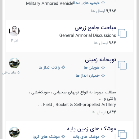
خودرو های محافظت شده
Military Armored Vehicle
9,982
ارسال ها
مباحث جامع زرهی
7
آذر
General Armorial Discussions
1404
984
ارسال ها
توپخانه زمینی
5
ساعات
هویتزر ها
راکت انداز ها
قبل
خمپاره انداز ها
مطالب مربوط به انواع توپهای صحرایی ، خودکششی ،
راکتی و ...
Field , Rocket & Self-propelled Artillery ...
1,842
ارسال ها
موشک های زمین پایه
2
مرداد
موشک های بالستیک
موشک های کروز