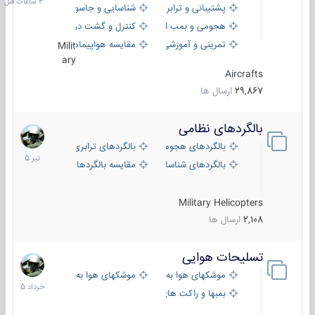
پشتیبانی و ترابری
شناسایی و جاسوسی
هجومی و بمب افکن
کنترل و گشت دریایی
تمرینی و آموزشی
مقایسه هواپیماها
Milit
ary
Aircrafts
29,867
ارسال ها
بالگردهای نظامی
22
تیر
بالگردهای هجومی
بالگردهای ترابری
1405
بالگردهای شناسایی
مقایسه بالگردها
Military Helicopters
2,108
ارسال ها
تسلیحات هوایی
30
خرداد
موشکهای هوا به هوا
موشکهای هوا به سطح
1405
بمبها و راکت های هوایی