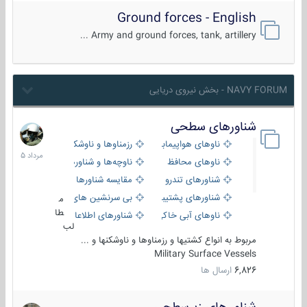
Ground forces - English
Army and ground forces, tank, artillery ...
NAVY FORUM - بخش نیروی دریایی
شناورهای سطحی
2
مرداد
ناوهای هواپیمابر و بالگرد بر
رزمناوها و ناوشکن‌ها
1405
ناوهای محافظ
ناوچه‌ها و شناورهای گشتی
شناورهای تندرو
مقایسه شناورها
شناورهای پشتیبانی
بی سرنشین های دریایی
م
طا
ناوهای آبی خاکی و نیروبر
شناورهای اطلاعاتی و جاسوسی
لب
مربوط به انواع کشتیها و رزمناوها و ناوشکنها و ...
Military Surface Vessels
6,826
ارسال ها