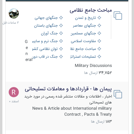
مباحث جامع نظامی
2
ساعات
تاریخ و تمدن
جنگهای جهانی
قبل
جنگهای معاصر
جنگهای باستان
جنگهای مسلمین
جنگ آوران
مقاومت اسلامی
جنگ نرم و سایبری
G
e
مباحث جامع نظامی
توان نظامی کشورها
n
تسلیحات استراتژیک
جنگ در قاب دوربین
eral
Military Discussions
34,752
ارسال ها
پیمان ها - قراردادها و معاملات تسلیحاتی
7
اسفند
اخبار ، اطلاعات و مقالات منتشر شده رسمی در مورد خرید
1400
های تسیحاتی
News & Article about International military
Contract , Pacts & Treaty
183
ارسال ها