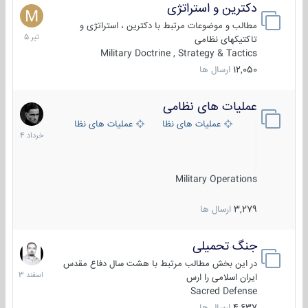
دکترین و استراتژی
27
تیر
مطالب و موضوعات مرتبط با دکترین ، استراتژی و
1405
تاکتیکهای نظامی
Military Doctrine , Strategy & Tactics
12,050
ارسال ها
عملیات های نظامی
5
خرداد
عملیات های نظامی ایران
عملیات های نظامی خارجی
1404
Military Operations
3,279
ارسال ها
جنگ تحمیلی
20
اسفند
در این بخش مطالب مرتبط با هشت سال دفاع مقدس
1403
ایران اسلامی را ارس
Sacred Defense