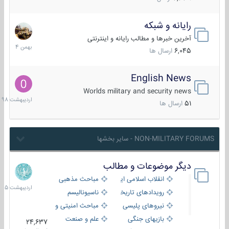
رایانه و شبکه
30
بهمن
آخرین خبرها و مطالب رایانه و اینترنتی
1404
6,045
ارسال ها
English News
10
اردیبهش
Worlds military and security news
1398
51
ارسال ها
NON-MILITARY FORUMS - سایر بخشها
دیگر موضوعات و مطالب
8
اردیبهش
انقلاب اسلامی ایران
مباحث مذهبی
1405
رویدادهای تاریخی و مذهبی
ناسیونالیسم
نیروهای پلیسی
مباحث امنیتی و اطلاعاتی
بازیهای جنگی
علم و صنعت
24,637