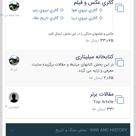
گالري عكس و فيلم
سه
شنبه
گالري نيروي هوايي
گالري نيروي زميني
در
گالري نيروي دريايي
گالري تاریخ نظامی
15:40
عکس و فیلمهای جنگی را در این بخش ارسال کنید.
33,075
ارسال ها
کتابخانه میلیتاری
16
تیر
در این بخش کتابهای مرتبط و مقالات برگزیده سایت
1405
معرفی و ارایه می گردد.
2,065
ارسال ها
مقالات برتر
29
فروردین
Top Article
1404
331
ارسال ها
WAR AND HISTORY - بخش جنگ و تاریخ