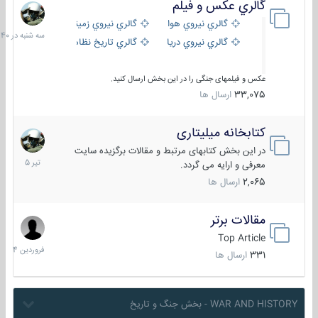
گالري عكس و فيلم
سه
شنبه
گالري نيروي هوايي
گالري نيروي زميني
در
گالري نيروي دريايي
گالري تاریخ نظامی
15:40
عکس و فیلمهای جنگی را در این بخش ارسال کنید.
33,075
ارسال ها
کتابخانه میلیتاری
16
تیر
در این بخش کتابهای مرتبط و مقالات برگزیده سایت
1405
معرفی و ارایه می گردد.
2,065
ارسال ها
مقالات برتر
29
فروردین
Top Article
1404
331
ارسال ها
WAR AND HISTORY - بخش جنگ و تاریخ