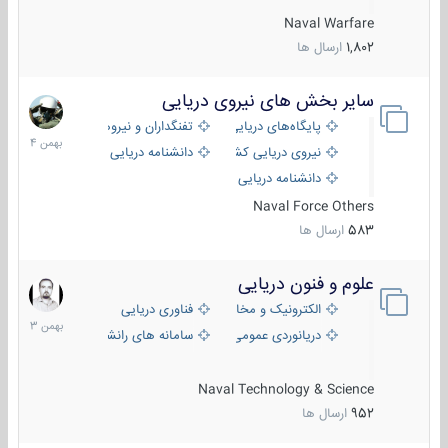
Naval Warfare
1,802
ارسال ها
سایر بخش های نیروی دریایی
22
بهمن
پایگاه‌های دریایی
تفنگداران و نیروهای ویژه‌ی دریایی
1404
نیروی دریایی کشورهای مختلف
دانشنامه دریایی
دانشنامه دریایی کپی
Naval Force Others
583
ارسال ها
علوم و فنون دریایی
6
بهمن
الکترونیک و مخابرات دریایی
فناوری دریایی
1403
دریانوردی عمومی
سامانه های رانشی دریایی
Naval Technology & Science
952
ارسال ها