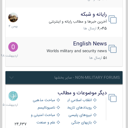
رایانه و شبکه
30
بهمن
آخرین خبرها و مطالب رایانه و اینترنتی
1404
6,045
ارسال ها
English News
10
اردیبهش
Worlds military and security news
1398
51
ارسال ها
NON-MILITARY FORUMS - سایر بخشها
دیگر موضوعات و مطالب
8
اردیبهش
انقلاب اسلامی ایران
مباحث مذهبی
1405
رویدادهای تاریخی و مذهبی
ناسیونالیسم
نیروهای پلیسی
مباحث امنیتی و اطلاعاتی
بازیهای جنگی
علم و صنعت
24,637