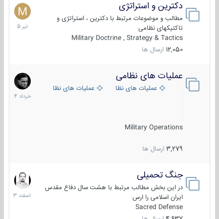
دکترین و استراتژی
27
تیر
مطالب و موضوعات مرتبط با دکترین ، استراتژی و
1405
تاکتیکهای نظامی
Military Doctrine , Strategy & Tactics
12,050
ارسال ها
عملیات های نظامی
5
خرداد
عملیات های نظامی ایران
عملیات های نظامی خارجی
1404
Military Operations
3,279
ارسال ها
جنگ تحمیلی
20
اسفند
در این بخش مطالب مرتبط با هشت سال دفاع مقدس
1403
ایران اسلامی را ارس
Sacred Defense