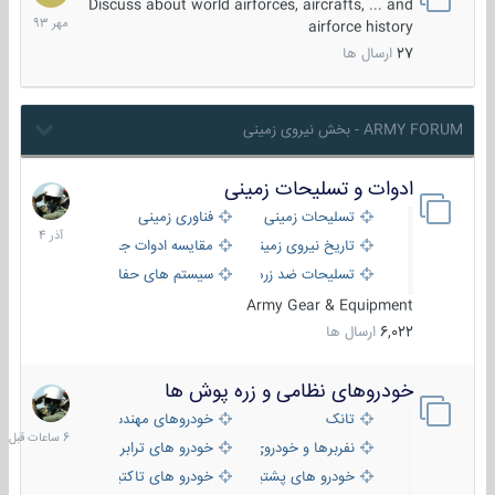
مهر
Discuss about world airforces, aircrafts, ... and
1393
airforce history
27
ارسال ها
ARMY FORUM - بخش نیروی زمینی
ادوات و تسلیحات زمینی
21
آذر
تسلیحات زمینی
فناوری زمینی
1404
تاریخ نیروی زمینی
مقایسه ادوات جنگی
تسلیحات ضد زره
سیستم های حفاظت فعال
Army Gear & Equipment
6,022
ارسال ها
خودروهای نظامی و زره پوش ها
6
ساعات
تانک
خودروهای مهندسی
قبل
نفربرها و خودروی های رزمی پیاده نظام
خودرو های ترابری نظامی
خودرو های پشتیبانی آتش ، شناسایی و ضد تانک
خودرو های تاکتیکی نظامی