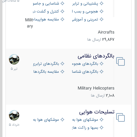
پشتیبانی و ترابری
شناسایی و جاسوسی
هجومی و بمب افکن
کنترل و گشت دریایی
تمرینی و آموزشی
مقایسه هواپیماها
Milit
ary
Aircrafts
29,867
ارسال ها
بالگردهای نظامی
22
تیر
بالگردهای هجومی
بالگردهای ترابری
1405
بالگردهای شناسایی
مقایسه بالگردها
Military Helicopters
2,108
ارسال ها
تسلیحات هوایی
30
خرداد
موشکهای هوا به هوا
موشکهای هوا به سطح
1405
بمبها و راکت های هوایی