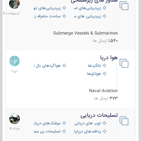
شناور های زیرسطحی
31
اردیبهش
زیردریایی‌های استراتژیک
زیردریایی‌های تهاجمی
1405
زیردریایی های سبک
مباحث متفرقه زیرسطحی
Submerge Vessels & Submarines
1,540
ارسال ها
هوا دریا
12
دی
بالگردها
هواگردهای بال ثابت
1401
هواناوها
Naval Aviation
373
ارسال ها
تسلیحات دریایی
2
مرداد
توپ های دریایی
موشک‌های دریایی
1405
پدافندهای دریاپایه
تسلیحات زیر سطحی