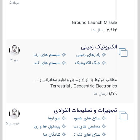
1405
Ground Launch Missile
3,962
ارسال ها
الکترونیک زمینی
1
مهر
رادارهای زمینی
سیستم های ارتباطی و جمع آوری اطلاع
1403
جنگ الکترونیک
سیستم های کنترل آتش و تجهیزات الکتر
مطالب مرتبط با انواع وسایل و لوازم مخابراتی و ...
Terrestrial , Geocentric Electronics
1,179
ارسال ها
تجهیزات و تسلیحات انفرادی
17
فروردین
سلاح های هجومی
تیربارها
1405
مسلسل های دستی
پیستول ها و رولورها
سلاح های تک تیر اندازی
شاتگان ها