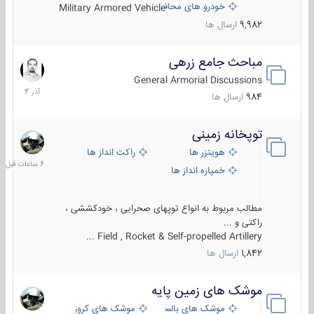
خودرو های محافظت شده
Military Armored Vehicle
9,982
ارسال ها
مباحث جامع زرهی
7
آذر
General Armorial Discussions
1404
984
ارسال ها
توپخانه زمینی
6
ساعات
هویتزر ها
راکت انداز ها
قبل
خمپاره انداز ها
مطالب مربوط به انواع توپهای صحرایی ، خودکششی ،
راکتی و ...
Field , Rocket & Self-propelled Artillery ...
1,842
ارسال ها
موشک های زمین پایه
2
مرداد
موشک های بالستیک
موشک های کروز