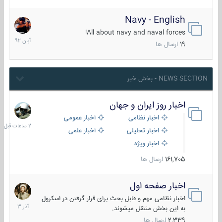
Navy - English
22
آبان
All about navy and naval forces!
1392
19
ارسال ها
NEWS SECTION - بخش خبر
اخبار روز ایران و جهان
2
ساعات
اخبار نظامی
اخبار عمومی
قبل
اخبار تحلیلی
اخبار علمی
اخبار ویژه
161,705
ارسال ها
اخبار صفحه اول
7
آذر
اخبار نظامی مهم و قابل بحث برای قرار گرفتن در اسکرول
1403
به این بخش منتقل میشوند.
2,339
ارسال ها