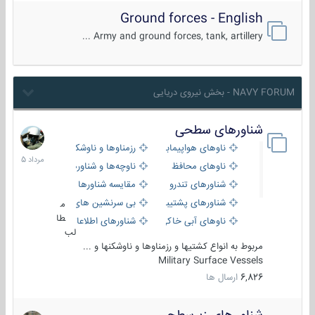
Ground forces - English
Army and ground forces, tank, artillery ...
NAVY FORUM - بخش نیروی دریایی
شناورهای سطحی
2
مرداد
ناوهای هواپیمابر و بالگرد بر
رزمناوها و ناوشکن‌ها
1405
ناوهای محافظ
ناوچه‌ها و شناورهای گشتی
شناورهای تندرو
مقایسه شناورها
شناورهای پشتیبانی
بی سرنشین های دریایی
م
طا
ناوهای آبی خاکی و نیروبر
شناورهای اطلاعاتی و جاسوسی
لب
مربوط به انواع کشتیها و رزمناوها و ناوشکنها و ...
Military Surface Vessels
6,826
ارسال ها