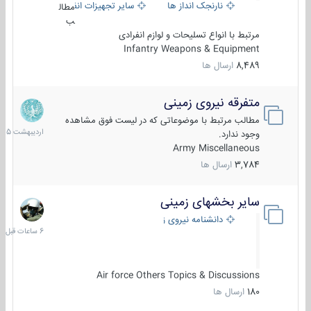
نارنجک انداز ها
سایر تجهیزات انفرادی
مطال
ب
مرتبط با انواع تسلیحات و لوازم انفرادی
Infantry Weapons & Equipment
8,489
ارسال ها
متفرقه نیروی زمینی
27
اردیبهش
مطالب مرتبط با موضوعاتی که در لیست فوق مشاهده
1405
وجود ندارد.
Army Miscellaneous
3,784
ارسال ها
سایر بخشهای زمینی
6
ساعات
دانشنامه نیروی زمینی
قبل
Air force Others Topics & Discussions
180
ارسال ها