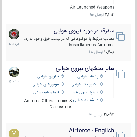
Air Launched Weapons
2,413
ارسال ها
متفرقه در مورد نیروی هوایی
7
مرداد
مطالب مرتبط با موضوعاتی که در لیست فوق وجود ندارد.
1405
Miscellaneous Airforcce
10,208
ارسال ها
سایر بخشهای نیروی هوایی
2
مرداد
پدافند هوایی
فناوری هوایی
1405
الکترونیک هوایی
موتورهای هوایی
تاریخ نیروی هوایی
فضا و فضانوردی
دانشنامه هوایی
Air force Others Topics &
Discussions
19,094
ارسال ها
Airforce - English
15