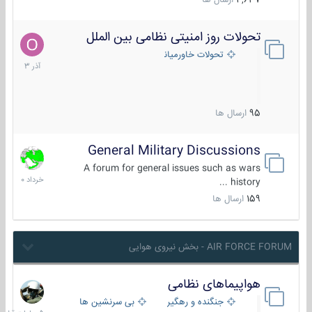
4,637
ارسال ها
تحولات روز امنیتی نظامی بین الملل
21
آذر
تحولات خاورمیانه
1403
95
ارسال ها
General Military Discussions
10
خرداد
A forum for general issues such as wars
1400
history ...
159
ارسال ها
AIR FORCE FORUM - بخش نیروی هوایی
هواپیماهای نظامی
5
ساعات
جنگنده و رهگیر
بی سرنشین ها
قبل