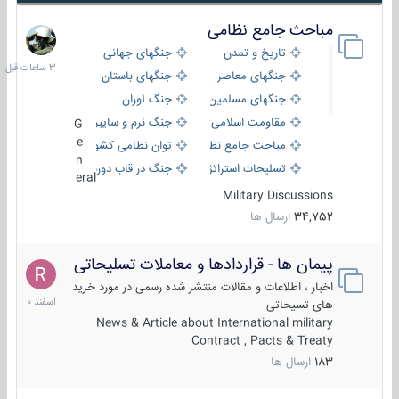
مباحث جامع نظامی
3
ساعات
تاریخ و تمدن
جنگهای جهانی
قبل
جنگهای معاصر
جنگهای باستان
جنگهای مسلمین
جنگ آوران
مقاومت اسلامی
جنگ نرم و سایبری
G
e
مباحث جامع نظامی
توان نظامی کشورها
n
تسلیحات استراتژیک
جنگ در قاب دوربین
eral
Military Discussions
34,752
ارسال ها
پیمان ها - قراردادها و معاملات تسلیحاتی
7
اسفند
اخبار ، اطلاعات و مقالات منتشر شده رسمی در مورد خرید
1400
های تسیحاتی
News & Article about International military
Contract , Pacts & Treaty
183
ارسال ها