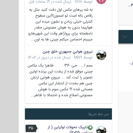
توسط
hfm
·
ارسال شده در
19 ساعات قبل
3
به شه پرهای عکس اول دقت کنید مثل یه
رقاص باله است تو اسمون!!این سطوح
کنترلی خیلی زیادن و نشون میده این
هواپیما بدون یه هوش مصنوعی جقدر
نامطمئنه برای پرواز!هر وقت این شهپرهارو
میبینم احساس میکنم چینی ها به اون...
نيروي هوايي جمهوري خلق چين
توسط
MR9
·
ارسال شده در
دیروز در 16:06
…
بسم ا... جی -36 ظاهرا یک عکاس
چینی موفق شده از پشت این پرنده اولین
تصویر را ثبت کند ... نیروی هوایی ارتش
چین هم بشدت از انتشار این عکس
عصبانی شده !!! عکس سوم با هوش
مصنوعی اصلاح شده و احتمالا با ظاهر...
سر خط خبرها
تاپیک تحولات اوکراین ( از
35
سپتامبر 2025)