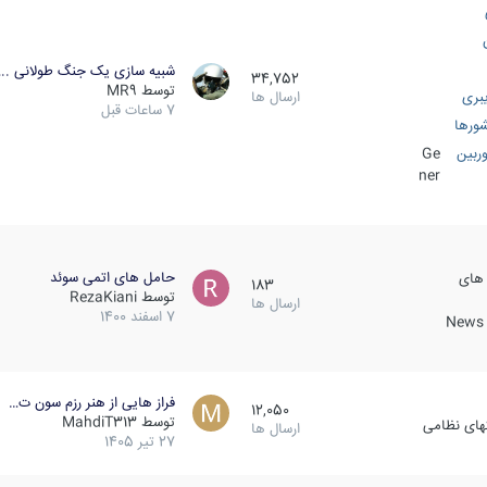
شبیه سازی یک جنگ طولانی ..
34,752
توسط
MR9
بری
ارسال ها
7 ساعات قبل
ورها
ربین
Ge
ner
حامل های اتمی سوئد
 های
183
توسط
RezaKiani
ارسال ها
7 اسفند 1400
News &
فراز هایی از هنر رزم سون ت…
12,050
توسط
MahdiT313
کهای نظامی
ارسال ها
27 تیر 1405