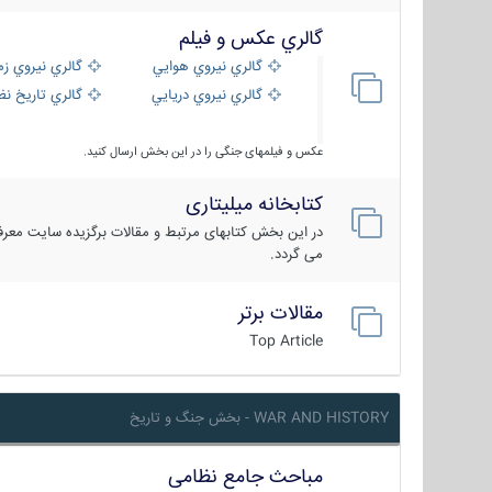
گالري عكس و فيلم
گالري نيروي هوايي
گالري نيروي زم
گالري نيروي دريايي
گالري تاریخ ن
عکس و فیلمهای جنگی را در این بخش ارسال کنید.
کتابخانه میلیتاری
در این بخش کتابهای مرتبط و مقالات برگزیده سایت معرفی
می گردد.
مقالات برتر
Top Article
WAR AND HISTORY - بخش جنگ و تاریخ
مباحث جامع نظامی