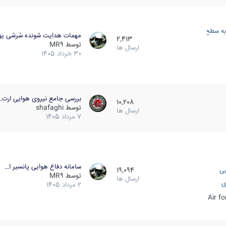
به سطح
مهمات هدایت شونده سُرشی یو
2,413
توسط
MR9
ارسال ها
30 خرداد 1405
بررسی جامع نیروی هوایی ارت…
10,208
توسط
shafaghi
ارسال ها
7 مرداد 1405
سامانه دفاع هوایی پانسیر ا…
یی
19,094
توسط
MR9
ارسال ها
ی
2 مرداد 1405
Air f