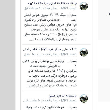
جنگنده دفاع نقطه ای میگ-29 فالکروم
توسط
MR9
·
ارسال شده در
8 ساعات قبل
بسم ا... میگ-29 ام2 نیروی هوایی ارتش
مصر جدیدترین تصاویر از فالکروم
ام2 های نیروی هوایی ارتش مصر مسلح
بودن آنها به یک عدد مخزن سوخت
خارجی (PTB) ، ۲ تیر موشک هوابه‌هوای
آر.وی.وی-ای‌ای (RVV-AE) ، ۲ تیر...
تانک اصلی میدان نبرد T-72 ( شامل تمامی گونه ها )
توسط
MR9
·
ارسال شده در
9 ساعات قبل
بسم ا... بهینه سازی بیشتر برای تی-72بی
3 با افزایش تهدید مهمات
سرگردان و FPV ها برعلیه سامانه های
زرهی ، دوطرف درگیر بسرعت تجهیزات
موجود و همچنین نمونه های تازه تولید
شده را به سامانه های فعال و غیرفعال...
دانشنامه نیروی زمینی
توسط
MR9
·
ارسال شده در
10 ساعات قبل
بسم ا... مهمات کالیبر کوچک ضد پهپاد