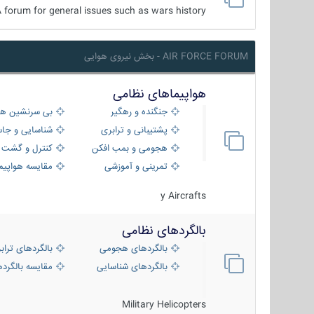
 forum for general issues such as wars history ...
AIR FORCE FORUM - بخش نیروی هوایی
هواپیماهای نظامی
جنگنده و رهگیر
بی سرنشین ها
پشتیبانی و ترابری
شناسایی و جا
هجومی و بمب افکن
کنترل و گشت د
تمرینی و آموزشی
مقایسه هواپیم
y Aircrafts
بالگردهای نظامی
بالگردهای هجومی
بالگردهای تراب
بالگردهای شناسایی
مقایسه بالگرده
Military Helicopters