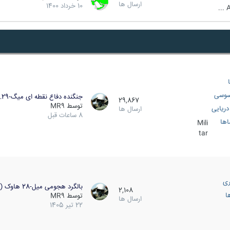
ارسال ها
10 خرداد 1400
A
سوسی
جنگنده دفاع نقطه ای میگ-29…
29,867
توسط
MR9
ریایی
ارسال ها
8 ساعات قبل
اها
Mili
tar
ری
بالگرد هجومی میل-28 هاوک (…
2,108
ا
توسط
MR9
ارسال ها
22 تیر 1405