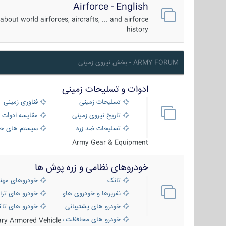
Airforce - English
about world airforces, aircrafts, ... and airforce
history
ARMY FORUM - بخش نیروی زمینی
ادوات و تسلیحات زمینی
تسلیحات زمینی
فناوری زمینی
تاریخ نیروی زمینی
مقایسه ادوات 
تسلیحات ضد زره
سیستم های حف
Army Gear & Equipment
خودروهای نظامی و زره پوش ها
تانک
خودروهای مهن
نفربرها و خودروی های رزمی پیاده نظام
خودرو های ترا
خودرو های پشتیبانی آتش ، شناسایی و ضد ت
خودرو های تاک
خودرو های محافظت شده
tary Armored Vehicle