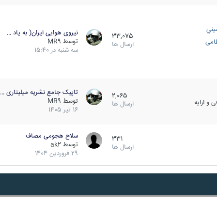
يني
نیروی هوایی ایران( به یاد …
33,075
توسط
MR9
ظامی
ارسال ها
سه شنبه در 15:40
تاپیک جامع نشریه میلیتاری …
2,065
توسط
MR9
 و ارایه
ارسال ها
16 تیر 1405
سلاح هجومی مصاف
331
توسط
ak2
ارسال ها
29 فروردین 1404