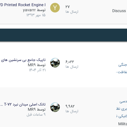
D Printed Rocket Engine I…
27
توسط
yavarrr
Discuss 
ارسال ها
15 مهر 1393
تاپیک جامع بی سرنشین های ز
6,022
جنگی
توسط
MR9
ارسال ها
21 آذر 1404
اظت فعال
دسی
تانک اصلی میدان نبرد T-72 …
9,982
بری نظامی
توسط
MR9
ارسال ها
9 ساعات قبل
انک
تیکی نظامی
Mili