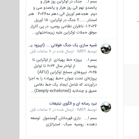
بسم ا.. جنگ در اوکراین روز هزار و
پانصدو نهم الی روز هزار و پانصدو سی و
دوم هجدهم آوریل الی دهم مه2026 هنر
استتار.......!! جنگ در اوکراین- 18 آوریل
…
2026 1- ناظران نظامی روسی، در پی کارزار
موفق حملات اوکراین علیه زیرساختهای...
شبیه سازی یک جنگ طولانی ... (اپیزود یکم : اوکراین )
توسط
MR9
·
ارسال شده در
7 ساعات قبل
بسم ا.. پروژه خط پهپادی از اوکراین تا
روسیه از اواخر سال ۲۰۲۴ تا اوایل
۲۰۲۵، نیروهای مسلح اوکراین (AFU)
پروژه‌ای تحت عنوان «خط پهپاد» را به اجرا
درآوردند که شامل ایجاد یک خط دفاعی
عمیق و چندلایه (Deeply-echeloned)...
نبرد رسانه ای و الگوی تبلیغات
توسط
MR9
·
ارسال شده در
7 ساعات قبل
بسم ا... بازی قهرمانان گوستمول توسعه
دهنده : روسیه سبک : استراتژی