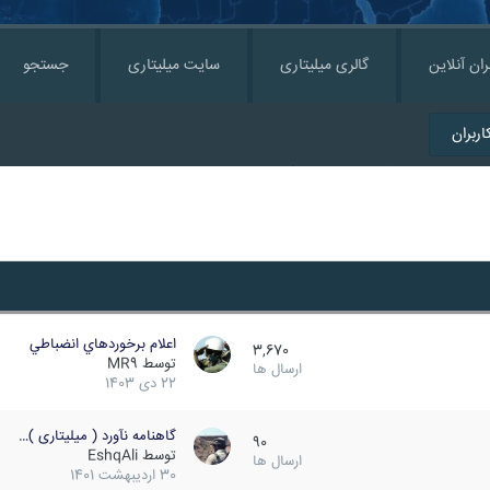
ران آنلاین
گالری میلیتاری
سایت میلیتاری
جستجو
ربران
اعلام برخوردهاي انضباطي
3,670
توسط
MR9
ارسال ها
22 دی 1403
گاهنامه نآورد ( میلیتاری )…
90
توسط
EshqAli
ارسال ها
30 اردیبهشت 1401