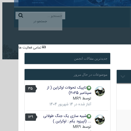
ورود به حساب کاربری
ایجاد حساب کاربری
جستجو در
...
تمامی فعالیت ها
جدیدترین مقالات انجمن
موضوعات در حال مرور
تاپیک تحولات اوکراین ( از
35
سپتامبر 2025)
توسط
MR9
آغاز شده در
14 شهریور 1404
شبیه سازی یک جنگ طولانی
129
... (اپیزود یکم : اوکراین )
توسط
MR9