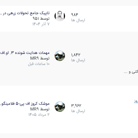
تاپیک جامع تحولات زرهی در …
984
توسط
951
ارسال ها
7 آذر 1404
مهمات هدایت شونده 3. او.اف…
1,842
توسط
MR9
ارسال ها
10 ساعات قبل
ی و ...
ز
موشک کروز اف پی-5 فلامینگو…
3,962
توسط
MR9
ارسال ها
2 مرداد 1405