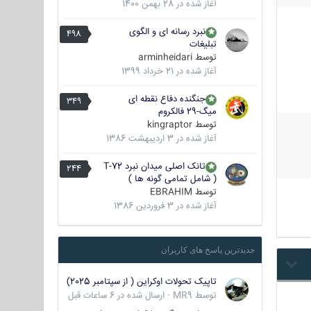
آغاز شده در
28 بهمن 1400
نبرد رسانه ای و الگوی
498
تبلیغات
توسط
arminheidari
آغاز شده در
21 خرداد 1399
جنگنده دفاع نقطه ای
349
میگ-29 فالکروم
توسط
kingraptor
آغاز شده در
3 اردیبهشت 1386
تانک اصلی میدان نبرد T-72
244
( شامل تمامی گونه ها )
توسط
EBRAHIM
آغاز شده در
3 فروردین 1386
جدیدترین پاسخ های کاربران
تاپیک تحولات اوکراین ( از سپتامبر 2025)
توسط
MR9
·
ارسال شده در
6 ساعات قبل