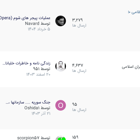
ظامی خارجی
عملیات پیجر های شوم (Opera…
3,279
توسط
Navard
ارسال ها
5 خرداد 1404
زندگی نامه و خاطرات خلبانا…
4,637
ان اسلامی
توسط
951
ارسال ها
20 اسفند 1403
جنگ سوریه .... سازمانها ،…
95
توسط
Oshida1
ارسال ها
21 آذر 1403
159
توسط
scorpion57