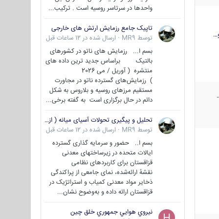
واحدها در سرتاسر روسیه است . ترکیب...
تاپیک جامع رزمایش ارتش های خارجی
…
توسط
MR9
·
ارسال شده در
12 ساعات قبل
بسم ا... رزمایش های ناتو در کشورهای
بالتیک براساس جدید ترین داده های
منتشره ( آوریل / می 2026
) رزمایش‌های گسترده ناتو در مجاورت
مستقیم مرزهای روسیه و بلاروس به شکل
دائم در حال برگزاری است به گفته برخی...
تحلیل و پیگیری تحولات آسیای میانه ( ازبکستان، تاجیکستان، ترکمنستان، قزاقستان و قرقیزستان )
توسط
MR9
·
ارسال شده در
12 ساعات قبل
بسم ا.. حضور و سرمایه گذاری گسترده
ایالات متحده در زیرساختهای معدنی
قزاقستان برای کاربردهای نظامی
نقشهٔ ارائه‌شده، نمای جامعی از پراکندگی
ذخایر مواد معدنی کمیاب و استراتژیک در
قزاقستان ارائه داده و به‌وضوح نشان...
نيروي هوايي جمهوري خلق چين