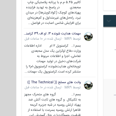
کالیبر ۵.۴۵ م.م با پرتابه پلاستیکی چاپ
سه‌بعدی در پاسخ به تهدید فزاینده
پهپادهای کوچک (کوادکوپترها) در میدان
نبرد، راه‌حل‌های غیرمتداول و کم‌هزینه‌ای
برای افزایش شانس اصابت در فواصل...
مهمات هدایت شونده 3. او.اف.39 کراسنوپل/بصیر( Krasnopol 3OF39 )
توسط
MR9
·
ارسال شده در
10 ساعات قبل
بسم ا.. کراسنوپل 2 ام اداره اطلاعات
وزارت دفاع اوکراین یک مدل سه‌بعدی
تعاملی، اجزا و اطلاعات مربوط به
شرکت‌های دخیل در تولید مهمات
توپخانه‌ای هدایت‌شونده کراسنوپول-ام۲ را
منتشر کرده است.کراسنوپول یک مهمات...
وانت های مسلح (( The Technical ))
توسط
MR9
·
ارسال شده در
10 ساعات قبل
بسم ا.. گروه های متحرک مجهز
به تکنیکال و گروه های ثابت آتش ضد
پهپاد ارتش روسیه در شبه جزیره کریمه
ظاهرا ارتش روسیه بسرعت با استفاده از
ظرفیت روسوگاردیا در حال گسترش این