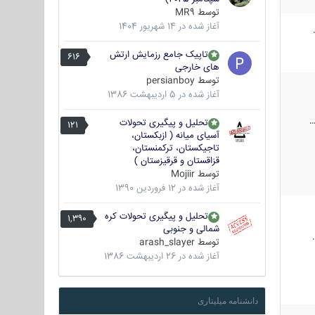
توسط
MR9
آغاز شده در
14 شهریور 1404
تاپیک جامع رزمایش ارتش
616
های خارجی
توسط
persianboy
آغاز شده در
5 اردیبهشت 1386
تحلیل و پیگیری تحولات
121
آسیای میانه ( ازبکستان،
تاجیکستان، ترکمنستان،
قزاقستان و قرقیزستان )
توسط
Mojiir
آغاز شده در
12 فروردین 1390
تحلیل و پیگیری تحولات کره
1,390
شمالی و جنوبی
توسط
arash_slayer
آغاز شده در
26 اردیبهشت 1386
دانشنامه میلیتاری