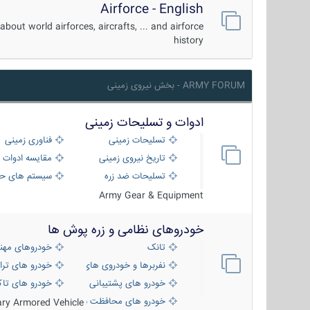
Airforce - English
about world airforces, aircrafts, ... and airforce
history
ARMY FORUM - بخش نیروی زمینی
ادوات و تسلیحات زمینی
تسلیحات زمینی
فناوری زمینی
تاریخ نیروی زمینی
مقایسه ادوات 
تسلیحات ضد زره
سیستم های حف
Army Gear & Equipment
خودروهای نظامی و زره پوش ها
تانک
خودروهای مهن
نفربرها و خودروی های رزمی پیاده نظام
خودرو های ترا
خودرو های پشتیبانی آتش ، شناسایی و ضد ت
خودرو های تاک
خودرو های محافظت شده
tary Armored Vehicle