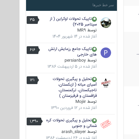
سر خط خبرها
تاپیک تحولات اوکراین ( از
35
سپتامبر 2025)
توسط
MR9
آغاز شده در
14 شهریور 1404
تاپیک جامع رزمایش ارتش
616
های خارجی
توسط
persianboy
آغاز شده در
5 اردیبهشت 1386
تحلیل و پیگیری تحولات
121
آسیای میانه ( ازبکستان،
تاجیکستان، ترکمنستان،
قزاقستان و قرقیزستان )
توسط
Mojiir
آغاز شده در
12 فروردین 1390
تحلیل و پیگیری تحولات کره
1,390
شمالی و جنوبی
توسط
arash_slayer
آغاز شده در
26 اردیبهشت 1386