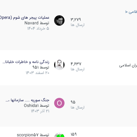
ظامی خارجی
عملیات پیجر های شوم (Opera…
3,279
توسط
Navard
ارسال ها
5 خرداد 1404
زندگی نامه و خاطرات خلبانا…
4,637
ان اسلامی
توسط
951
ارسال ها
20 اسفند 1403
جنگ سوریه .... سازمانها ،…
95
توسط
Oshida1
ارسال ها
21 آذر 1403
159
توسط
scorpion57