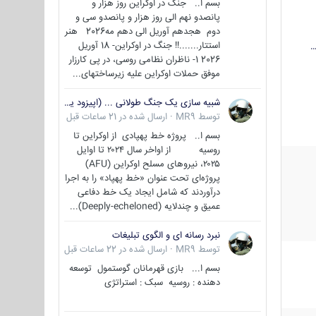
بسم ا.. جنگ در اوکراین روز هزار و
پانصدو نهم الی روز هزار و پانصدو سی و
دوم هجدهم آوریل الی دهم مه2026 هنر
استتار.......!! جنگ در اوکراین- 18 آوریل
…
2026 1- ناظران نظامی روسی، در پی کارزار
موفق حملات اوکراین علیه زیرساختهای...
شبیه سازی یک جنگ طولانی ... (اپیزود یکم : اوکراین )
توسط
MR9
·
ارسال شده در
21 ساعات قبل
بسم ا.. پروژه خط پهپادی از اوکراین تا
روسیه از اواخر سال ۲۰۲۴ تا اوایل
۲۰۲۵، نیروهای مسلح اوکراین (AFU)
پروژه‌ای تحت عنوان «خط پهپاد» را به اجرا
درآوردند که شامل ایجاد یک خط دفاعی
عمیق و چندلایه (Deeply-echeloned)...
نبرد رسانه ای و الگوی تبلیغات
توسط
MR9
·
ارسال شده در
22 ساعات قبل
بسم ا... بازی قهرمانان گوستمول توسعه
دهنده : روسیه سبک : استراتژی