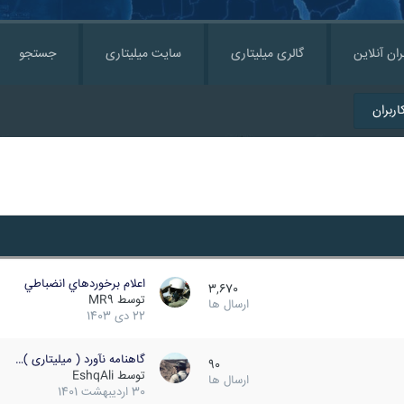
ران آنلاین
گالری میلیتاری
سایت میلیتاری
جستجو
ربران
اعلام برخوردهاي انضباطي
3,670
توسط
MR9
ارسال ها
22 دی 1403
گاهنامه نآورد ( میلیتاری )…
90
توسط
EshqAli
ارسال ها
30 اردیبهشت 1401