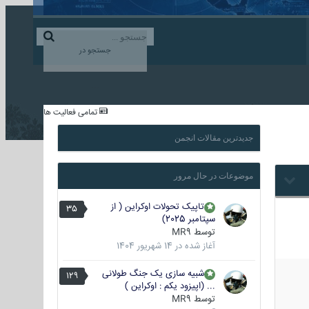
ورود به حساب کاربری
ایجاد حساب کاربری
جستجو در
...
تمامی فعالیت ها
جدیدترین مقالات انجمن
موضوعات در حال مرور
تاپیک تحولات اوکراین ( از
35
سپتامبر 2025)
توسط
MR9
آغاز شده در
14 شهریور 1404
شبیه سازی یک جنگ طولانی
129
... (اپیزود یکم : اوکراین )
توسط
MR9