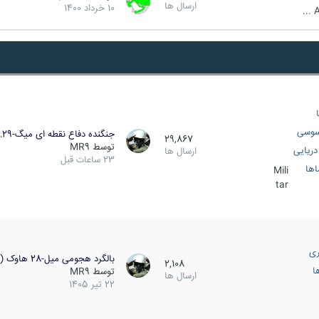
ارسال ها
10 خرداد 1400
A
سوسی
جنگنده دفاع نقطه ای میگ-29…
29,867
توسط
MR9
ریایی
ارسال ها
23 ساعات قبل
اها
Mili
tar
ری
بالگرد هجومی میل-28 هاوک (…
2,108
ا
توسط
MR9
ارسال ها
22 تیر 1405