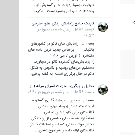
ظرفیت روسوگاردیا در حال گسترش این
واحدها در سرتاسر روسیه است . ترکیب...
…
تاپیک جامع رزمایش ارتش های خارجی
توسط
MR9
·
ارسال شده در
دیروز در
06:53
بسم ا... رزمایش های ناتو در کشورهای
بالتیک براساس جدید ترین داده های
منتشره ( آوریل / می 2026
) رزمایش‌های گسترده ناتو در مجاورت
مستقیم مرزهای روسیه و بلاروس به شکل
دائم در حال برگزاری است به گفته برخی...
تحلیل و پیگیری تحولات آسیای میانه ( ازبکستان، تاجیکستان، ترکمنستان، قزاقستان و قرقیزستان )
توسط
MR9
·
ارسال شده در
دیروز در 06:40
بسم ا.. حضور و سرمایه گذاری گسترده
ایالات متحده در زیرساختهای معدنی
قزاقستان برای کاربردهای نظامی
نقشهٔ ارائه‌شده، نمای جامعی از پراکندگی
ذخایر مواد معدنی کمیاب و استراتژیک در
قزاقستان ارائه داده و به‌وضوح نشان...