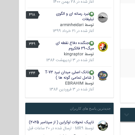
آغاز شده در
28 بهمن 1400
نبرد رسانه ای و الگوی
498
تبلیغات
توسط
arminheidari
آغاز شده در
21 خرداد 1399
جنگنده دفاع نقطه ای
349
میگ-29 فالکروم
توسط
kingraptor
آغاز شده در
3 اردیبهشت 1386
تانک اصلی میدان نبرد T-72
244
( شامل تمامی گونه ها )
توسط
EBRAHIM
آغاز شده در
3 فروردین 1386
جدیدترین پاسخ های کاربران
تاپیک تحولات اوکراین ( از سپتامبر 2025)
توسط
MR9
·
ارسال شده در
20 ساعات قبل