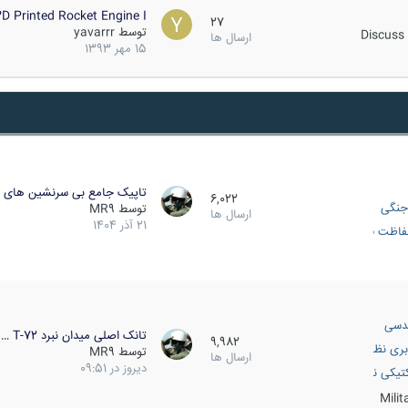
D Printed Rocket Engine I…
27
توسط
yavarrr
Discuss 
ارسال ها
15 مهر 1393
تاپیک جامع بی سرنشین های ز
6,022
جنگی
توسط
MR9
ارسال ها
21 آذر 1404
اظت فعال
دسی
تانک اصلی میدان نبرد T-72 …
9,982
بری نظامی
توسط
MR9
ارسال ها
دیروز در 09:51
انک
تیکی نظامی
Mili