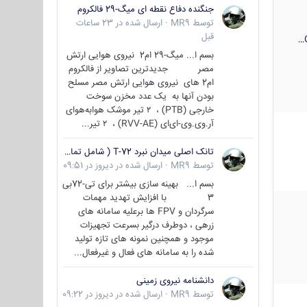
جنگنده دفاع نقطه ای میگ-29 فالکروم
توسط
MR9
·
ارسال شده در
23 ساعات
قبل
بسم ا... میگ-29 ام2 نیروی هوایی ارتش
مصر جدیدترین تصاویر از فالکروم
ام2 های نیروی هوایی ارتش مصر مسلح
بودن آنها به یک عدد مخزن سوخت
خارجی (PTB) ، ۲ تیر موشک هوابه‌هوای
آر.وی.وی-ای‌ای (RVV-AE) ، ۲ تیر...
تانک اصلی میدان نبرد T-72 ( شامل تمامی گونه ها )
توسط
MR9
·
ارسال شده در
دیروز در 09:51
بسم ا... بهینه سازی بیشتر برای تی-72بی
3 با افزایش تهدید مهمات
سرگردان و FPV ها برعلیه سامانه های
زرهی ، دوطرف درگیر بسرعت تجهیزات
موجود و همچنین نمونه های تازه تولید
شده را به سامانه های فعال و غیرفعال...
دانشنامه نیروی زمینی
توسط
MR9
·
ارسال شده در
دیروز در 09:22