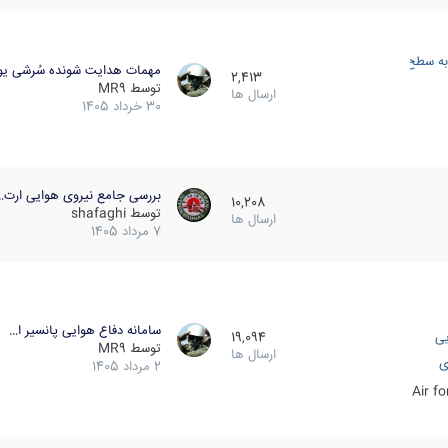
به سطح
مهمات هدایت شونده سُرشی یو
2,413
توسط
MR9
ارسال ها
30 خرداد 1405
بررسی جامع نیروی هوایی ارت…
10,208
توسط
shafaghi
ارسال ها
7 مرداد 1405
سامانه دفاع هوایی پانسیر ا…
یی
19,094
توسط
MR9
ارسال ها
ی
2 مرداد 1405
Air f