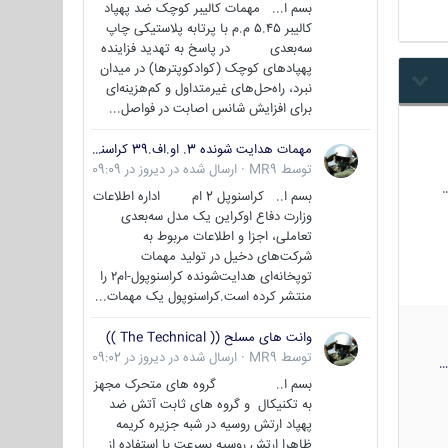
بسم ا... مهمات کالیبر کوچک ضد پهپاد
کالیبر ۵.۴۵ م.م با پرتابه پلاستیکی چاپ
سه‌بعدی در پاسخ به تهدید فزاینده
پهپادهای کوچک (کوادکوپترها) در میدان
نبرد، راه‌حل‌های غیرمتداول و کم‌هزینه‌ای
برای افزایش شانس اصابت در فواصل...
مهمات هدایت شونده 3. او.اف.39 کراسنوپل/بصیر( Krasnopol 3OF39 )
توسط
MR9
·
ارسال شده در
دیروز در 09:09
بسم ا.. کراسنوپل 2 ام اداره اطلاعات
وزارت دفاع اوکراین یک مدل سه‌بعدی
تعاملی، اجزا و اطلاعات مربوط به
شرکت‌های دخیل در تولید مهمات
توپخانه‌ای هدایت‌شونده کراسنوپول-ام۲ را
منتشر کرده است.کراسنوپول یک مهمات...
وانت های مسلح (( The Technical ))
توسط
MR9
·
ارسال شده در
دیروز در 09:02
بسم ا.. گروه های متحرک مجهز
به تکنیکال و گروه های ثابت آتش ضد
پهپاد ارتش روسیه در شبه جزیره کریمه
ظاهرا ارتش روسیه بسرعت با استفاده از