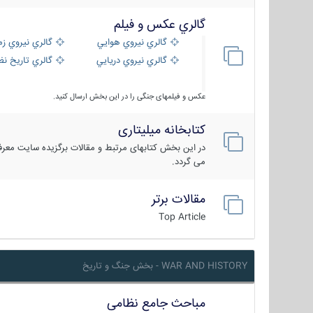
گالري عكس و فيلم
گالري نيروي هوايي
گالري نيروي زم
گالري نيروي دريايي
گالري تاریخ ن
عکس و فیلمهای جنگی را در این بخش ارسال کنید.
کتابخانه میلیتاری
در این بخش کتابهای مرتبط و مقالات برگزیده سایت معرفی
می گردد.
مقالات برتر
Top Article
WAR AND HISTORY - بخش جنگ و تاریخ
مباحث جامع نظامی