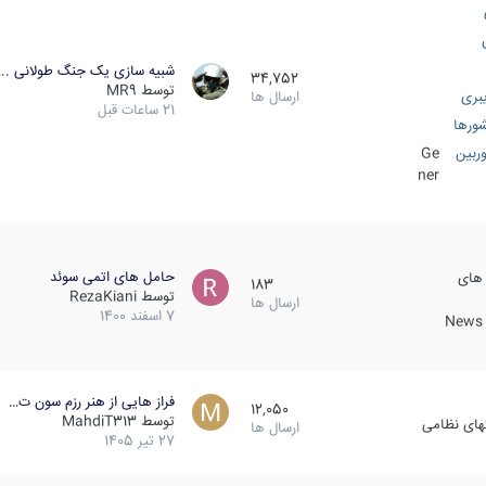
شبیه سازی یک جنگ طولانی ..
34,752
توسط
MR9
بری
ارسال ها
21 ساعات قبل
ورها
ربین
Ge
ner
حامل های اتمی سوئد
 های
183
توسط
RezaKiani
ارسال ها
7 اسفند 1400
News &
فراز هایی از هنر رزم سون ت…
12,050
توسط
MahdiT313
کهای نظامی
ارسال ها
27 تیر 1405