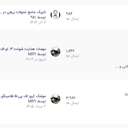
تاپیک جامع تحولات زرهی در …
984
توسط
951
ارسال ها
7 آذر 1404
مهمات هدایت شونده 3. او.اف…
1,842
توسط
MR9
ارسال ها
دیروز در 09:09
ی و ...
ز
موشک کروز اف پی-5 فلامینگو…
3,962
توسط
MR9
ارسال ها
2 مرداد 1405