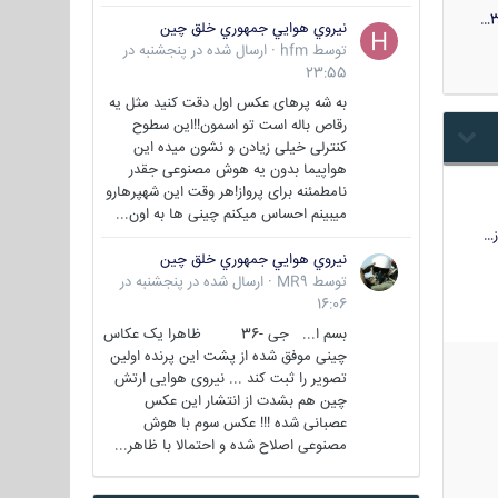
3
نيروي هوايي جمهوري خلق چين
توسط
hfm
·
ارسال شده در
پنجشنبه در
23:55
به شه پرهای عکس اول دقت کنید مثل یه
رقاص باله است تو اسمون!!این سطوح
کنترلی خیلی زیادن و نشون میده این
هواپیما بدون یه هوش مصنوعی جقدر
نامطمئنه برای پرواز!هر وقت این شهپرهارو
میبینم احساس میکنم چینی ها به اون...
…
نيروي هوايي جمهوري خلق چين
توسط
MR9
·
ارسال شده در
پنجشنبه در
16:06
بسم ا... جی -36 ظاهرا یک عکاس
چینی موفق شده از پشت این پرنده اولین
تصویر را ثبت کند ... نیروی هوایی ارتش
چین هم بشدت از انتشار این عکس
عصبانی شده !!! عکس سوم با هوش
مصنوعی اصلاح شده و احتمالا با ظاهر...