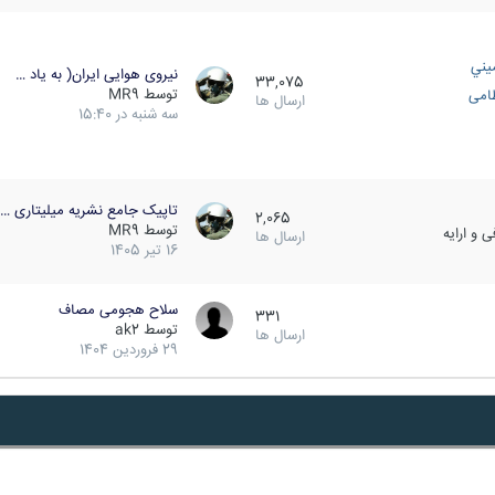
يني
نیروی هوایی ایران( به یاد …
33,075
توسط
MR9
ظامی
ارسال ها
سه شنبه در 15:40
تاپیک جامع نشریه میلیتاری …
2,065
توسط
MR9
 و ارایه
ارسال ها
16 تیر 1405
سلاح هجومی مصاف
331
توسط
ak2
ارسال ها
29 فروردین 1404