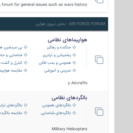
 forum for general issues such as wars history ...
AIR FORCE FORUM - بخش نیروی هوایی
هواپیماهای نظامی
جنگنده و رهگیر
بی سرنشین ها
پشتیبانی و ترابری
شناسایی و جا
هجومی و بمب افکن
کنترل و گشت د
تمرینی و آموزشی
مقایسه هواپیم
y Aircrafts
بالگردهای نظامی
بالگردهای هجومی
بالگردهای تراب
بالگردهای شناسایی
مقایسه بالگرده
Military Helicopters