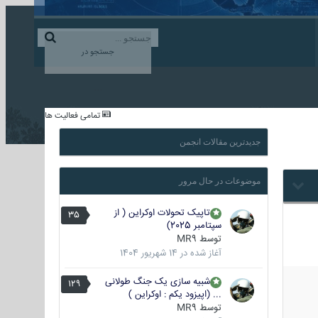
ورود به حساب کاربری
ایجاد حساب کاربری
جستجو در
...
تمامی فعالیت ها
جدیدترین مقالات انجمن
موضوعات در حال مرور
تاپیک تحولات اوکراین ( از
35
سپتامبر 2025)
توسط
MR9
آغاز شده در
14 شهریور 1404
شبیه سازی یک جنگ طولانی
129
... (اپیزود یکم : اوکراین )
توسط
MR9