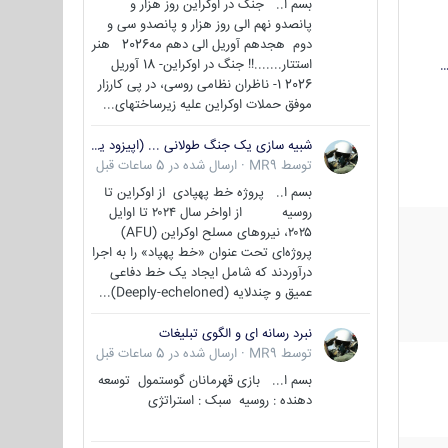
بسم ا.. جنگ در اوکراین روز هزار و
پانصدو نهم الی روز هزار و پانصدو سی و
دوم هجدهم آوریل الی دهم مه2026 هنر
استتار.......!! جنگ در اوکراین- 18 آوریل
…
2026 1- ناظران نظامی روسی، در پی کارزار
موفق حملات اوکراین علیه زیرساختهای...
شبیه سازی یک جنگ طولانی ... (اپیزود یکم : اوکراین )
توسط
MR9
·
ارسال شده در
5 ساعات قبل
بسم ا.. پروژه خط پهپادی از اوکراین تا
روسیه از اواخر سال ۲۰۲۴ تا اوایل
۲۰۲۵، نیروهای مسلح اوکراین (AFU)
پروژه‌ای تحت عنوان «خط پهپاد» را به اجرا
درآوردند که شامل ایجاد یک خط دفاعی
عمیق و چندلایه (Deeply-echeloned)...
نبرد رسانه ای و الگوی تبلیغات
توسط
MR9
·
ارسال شده در
5 ساعات قبل
بسم ا... بازی قهرمانان گوستمول توسعه
دهنده : روسیه سبک : استراتژی