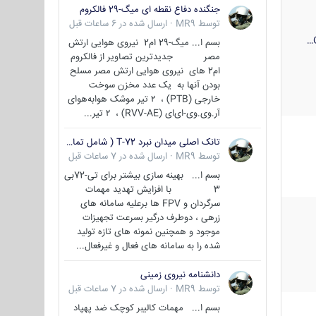
جنگنده دفاع نقطه ای میگ-29 فالکروم
توسط
MR9
·
ارسال شده در
6 ساعات قبل
بسم ا... میگ-29 ام2 نیروی هوایی ارتش
مصر جدیدترین تصاویر از فالکروم
ام2 های نیروی هوایی ارتش مصر مسلح
بودن آنها به یک عدد مخزن سوخت
خارجی (PTB) ، ۲ تیر موشک هوابه‌هوای
آر.وی.وی-ای‌ای (RVV-AE) ، ۲ تیر...
تانک اصلی میدان نبرد T-72 ( شامل تمامی گونه ها )
توسط
MR9
·
ارسال شده در
7 ساعات قبل
بسم ا... بهینه سازی بیشتر برای تی-72بی
3 با افزایش تهدید مهمات
سرگردان و FPV ها برعلیه سامانه های
زرهی ، دوطرف درگیر بسرعت تجهیزات
موجود و همچنین نمونه های تازه تولید
شده را به سامانه های فعال و غیرفعال...
دانشنامه نیروی زمینی
توسط
MR9
·
ارسال شده در
7 ساعات قبل
بسم ا... مهمات کالیبر کوچک ضد پهپاد