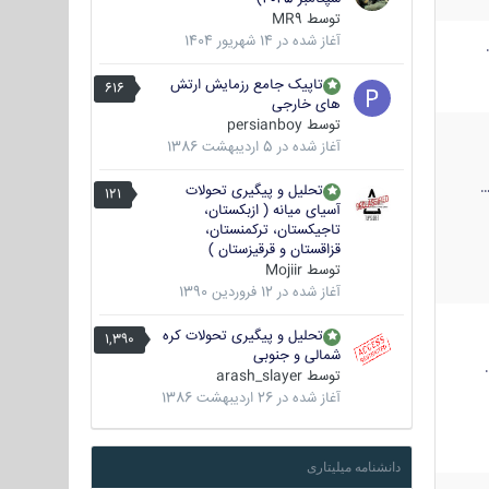
توسط
MR9
آغاز شده در
14 شهریور 1404
تاپیک جامع رزمایش ارتش
616
های خارجی
توسط
persianboy
آغاز شده در
5 اردیبهشت 1386
تحلیل و پیگیری تحولات
121
آسیای میانه ( ازبکستان،
تاجیکستان، ترکمنستان،
قزاقستان و قرقیزستان )
توسط
Mojiir
آغاز شده در
12 فروردین 1390
تحلیل و پیگیری تحولات کره
1,390
شمالی و جنوبی
توسط
arash_slayer
آغاز شده در
26 اردیبهشت 1386
دانشنامه میلیتاری