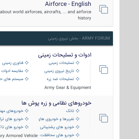
Airforce - English
about world airforces, aircrafts, ... and airforce
history
ARMY FORUM - بخش نیروی زمینی
ادوات و تسلیحات زمینی
تسلیحات زمینی
فناوری زمینی
تاریخ نیروی زمینی
مقایسه ادوات 
تسلیحات ضد زره
سیستم های حف
Army Gear & Equipment
خودروهای نظامی و زره پوش ها
تانک
خودروهای مهن
نفربرها و خودروی های رزمی پیاده نظام
خودرو های ترا
خودرو های پشتیبانی آتش ، شناسایی و ضد ت
خودرو های تاک
خودرو های محافظت شده
tary Armored Vehicle