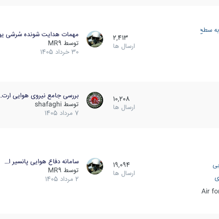
به سطح
مهمات هدایت شونده سُرشی یو
2,413
توسط
MR9
ارسال ها
30 خرداد 1405
بررسی جامع نیروی هوایی ارت…
10,208
توسط
shafaghi
ارسال ها
7 مرداد 1405
سامانه دفاع هوایی پانسیر ا…
یی
19,094
توسط
MR9
ارسال ها
ی
2 مرداد 1405
Air f