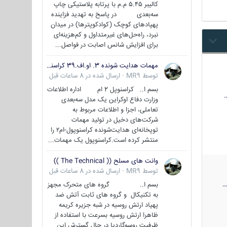
کالیبر ۵.۴۵ م.م با پرتابه پلاستیکی چاپ
سه‌بعدی در پاسخ به تهدید فزاینده
پهپادهای کوچک (کوادکوپترها) در میدان
نبرد، راه‌حل‌های غیرمتداول و کم‌هزینه‌ای
برای افزایش شانس اصابت در فواصل...
مهمات هدایت شونده 3. او.اف.39 کراسنوپل/بصیر( Krasnopol 3OF39 )
توسط
MR9
·
ارسال شده در
8 ساعات قبل
بسم ا.. کراسنوپل 2 ام اداره اطلاعات
وزارت دفاع اوکراین یک مدل سه‌بعدی
تعاملی، اجزا و اطلاعات مربوط به
شرکت‌های دخیل در تولید مهمات
توپخانه‌ای هدایت‌شونده کراسنوپول-ام۲ را
منتشر کرده است.کراسنوپول یک مهمات...
وانت های مسلح (( The Technical ))
توسط
MR9
·
ارسال شده در
8 ساعات قبل
بسم ا.. گروه های متحرک مجهز
به تکنیکال و گروه های ثابت آتش ضد
پهپاد ارتش روسیه در شبه جزیره کریمه
ظاهرا ارتش روسیه بسرعت با استفاده از
ظرفیت روسوگاردیا در حال گسترش این