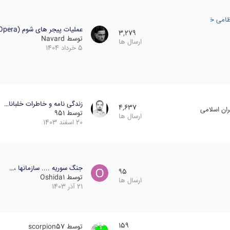
ظامی خارجی
عملیات پیجر های شوم (Opera…
3,279
توسط
Navard
ارسال ها
5 خرداد 1404
زندگی نامه و خاطرات خلبانا…
4,637
ان اسلامی
توسط
951
ارسال ها
20 اسفند 1403
جنگ سوریه .... سازمانها ،…
95
توسط
Oshida1
ارسال ها
21 آذر 1403
159
توسط
scorpion57