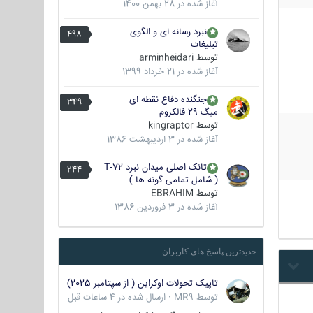
آغاز شده در
28 بهمن 1400
نبرد رسانه ای و الگوی
498
تبلیغات
توسط
arminheidari
آغاز شده در
21 خرداد 1399
جنگنده دفاع نقطه ای
349
میگ-29 فالکروم
توسط
kingraptor
آغاز شده در
3 اردیبهشت 1386
تانک اصلی میدان نبرد T-72
244
( شامل تمامی گونه ها )
توسط
EBRAHIM
آغاز شده در
3 فروردین 1386
جدیدترین پاسخ های کاربران
تاپیک تحولات اوکراین ( از سپتامبر 2025)
توسط
MR9
·
ارسال شده در
4 ساعات قبل