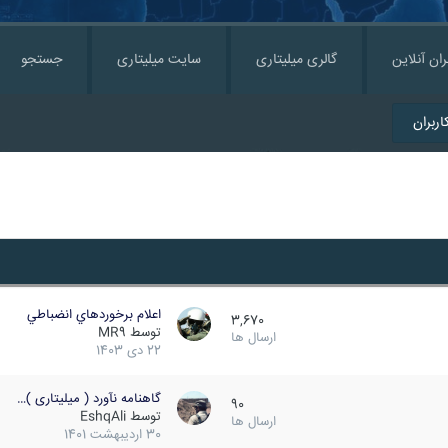
ران آنلاین
گالری میلیتاری
سایت میلیتاری
جستجو
ربران
اعلام برخوردهاي انضباطي
3,670
توسط
MR9
ارسال ها
22 دی 1403
گاهنامه نآورد ( میلیتاری )…
90
توسط
EshqAli
ارسال ها
30 اردیبهشت 1401