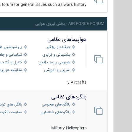
 forum for general issues such as wars history ...
AIR FORCE FORUM - بخش نیروی هوایی
هواپیماهای نظامی
جنگنده و رهگیر
بی سرنشین ها
پشتیبانی و ترابری
شناسایی و جا
هجومی و بمب افکن
کنترل و گشت د
تمرینی و آموزشی
مقایسه هواپیم
y Aircrafts
بالگردهای نظامی
بالگردهای هجومی
بالگردهای تراب
بالگردهای شناسایی
مقایسه بالگرده
Military Helicopters