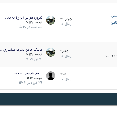
يني
نیروی هوایی ایران( به یاد …
33,075
توسط
MR9
ظامی
ارسال ها
سه شنبه در 15:40
تاپیک جامع نشریه میلیتاری …
2,065
توسط
MR9
 و ارایه
ارسال ها
16 تیر 1405
سلاح هجومی مصاف
331
توسط
ak2
ارسال ها
29 فروردین 1404