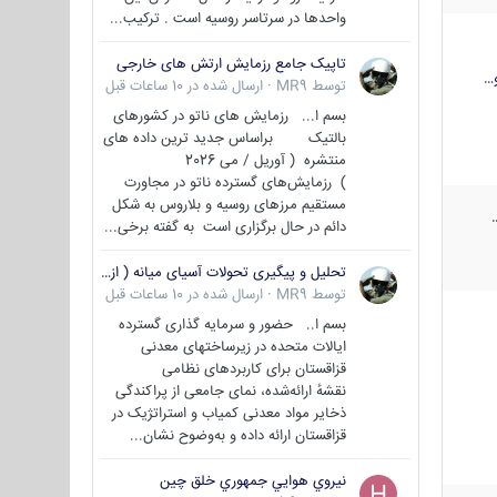
واحدها در سرتاسر روسیه است . ترکیب...
تاپیک جامع رزمایش ارتش های خارجی
…
توسط
MR9
·
ارسال شده در
10 ساعات قبل
بسم ا... رزمایش های ناتو در کشورهای
بالتیک براساس جدید ترین داده های
منتشره ( آوریل / می 2026
) رزمایش‌های گسترده ناتو در مجاورت
مستقیم مرزهای روسیه و بلاروس به شکل
دائم در حال برگزاری است به گفته برخی...
تحلیل و پیگیری تحولات آسیای میانه ( ازبکستان، تاجیکستان، ترکمنستان، قزاقستان و قرقیزستان )
توسط
MR9
·
ارسال شده در
10 ساعات قبل
بسم ا.. حضور و سرمایه گذاری گسترده
ایالات متحده در زیرساختهای معدنی
قزاقستان برای کاربردهای نظامی
نقشهٔ ارائه‌شده، نمای جامعی از پراکندگی
ذخایر مواد معدنی کمیاب و استراتژیک در
قزاقستان ارائه داده و به‌وضوح نشان...
نيروي هوايي جمهوري خلق چين