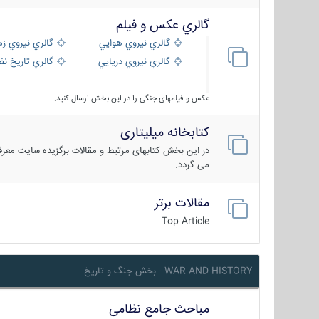
گالري عكس و فيلم
گالري نيروي هوايي
گالري نيروي زم
گالري نيروي دريايي
گالري تاریخ ن
عکس و فیلمهای جنگی را در این بخش ارسال کنید.
کتابخانه میلیتاری
در این بخش کتابهای مرتبط و مقالات برگزیده سایت معرفی
می گردد.
مقالات برتر
Top Article
WAR AND HISTORY - بخش جنگ و تاریخ
مباحث جامع نظامی