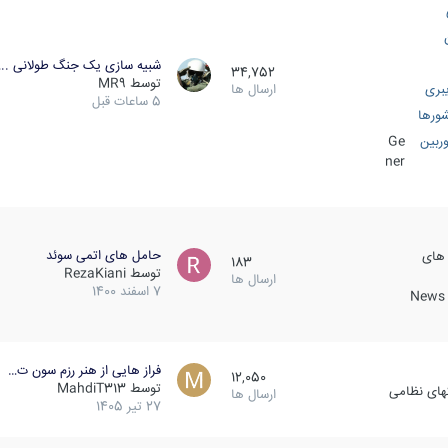
شبیه سازی یک جنگ طولانی ..
34,752
توسط
MR9
بری
ارسال ها
5 ساعات قبل
ورها
ربین
Ge
ner
حامل های اتمی سوئد
 های
183
توسط
RezaKiani
ارسال ها
7 اسفند 1400
News &
فراز هایی از هنر رزم سون ت…
12,050
توسط
MahdiT313
کهای نظامی
ارسال ها
27 تیر 1405