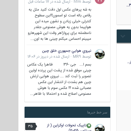
توسط
hfm
·
ارسال شده در
17 ساعات قبل
3
به شه پرهای عکس اول دقت کنید مثل یه
رقاص باله است تو اسمون!!این سطوح
کنترلی خیلی زیادن و نشون میده این
هواپیما بدون یه هوش مصنوعی جقدر
نامطمئنه برای پرواز!هر وقت این شهپرهارو
میبینم احساس میکنم چینی ها به اون...
نيروي هوايي جمهوري خلق چين
توسط
MR9
·
ارسال شده در
دیروز در 16:06
…
بسم ا... جی -36 ظاهرا یک عکاس
چینی موفق شده از پشت این پرنده اولین
تصویر را ثبت کند ... نیروی هوایی ارتش
چین هم بشدت از انتشار این عکس
عصبانی شده !!! عکس سوم با هوش
مصنوعی اصلاح شده و احتمالا با ظاهر...
سر خط خبرها
تاپیک تحولات اوکراین ( از
35
سپتامبر 2025)