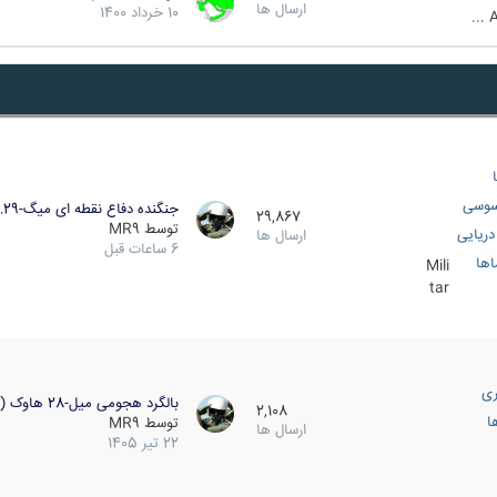
ارسال ها
10 خرداد 1400
A
سوسی
جنگنده دفاع نقطه ای میگ-29…
29,867
توسط
MR9
ریایی
ارسال ها
6 ساعات قبل
اها
Mili
tar
ری
بالگرد هجومی میل-28 هاوک (…
2,108
ا
توسط
MR9
ارسال ها
22 تیر 1405