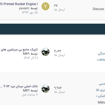
D Printed Rocket Engine I…
27
توسط
yavarrr
Discuss 
ارسال ها
15 مهر 1393
تاپیک جامع بی سرنشین های ز
6,022
جنگی
توسط
MR9
ارسال ها
21 آذر 1404
اظت فعال
دسی
تانک اصلی میدان نبرد T-72 …
9,982
بری نظامی
توسط
MR9
ارسال ها
7 ساعات قبل
انک
تیکی نظامی
Mili