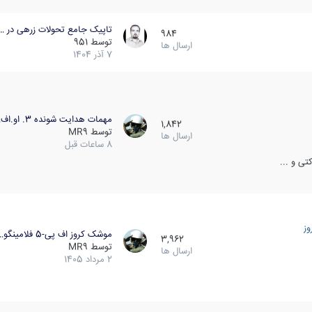
تاپیک جامع تحولات زرهی در …
984
توسط
951
ارسال ها
7 آذر 1404
مهمات هدایت شونده 3. او.اف…
1,842
توسط
MR9
ارسال ها
8 ساعات قبل
ی و ...
ز
موشک کروز اف پی-5 فلامینگو…
3,962
توسط
MR9
ارسال ها
2 مرداد 1405