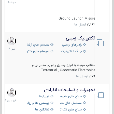
1405
Ground Launch Missile
3,962
ارسال ها
الکترونیک زمینی
1
مهر
رادارهای زمینی
سیستم های ارتباطی و جمع آوری اطلاع
1403
جنگ الکترونیک
سیستم های کنترل آتش و تجهیزات الکتر
مطالب مرتبط با انواع وسایل و لوازم مخابراتی و ...
Terrestrial , Geocentric Electronics
1,179
ارسال ها
تجهیزات و تسلیحات انفرادی
17
فروردین
سلاح های هجومی
تیربارها
1405
مسلسل های دستی
پیستول ها و رولورها
سلاح های تک تیر اندازی
شاتگان ها