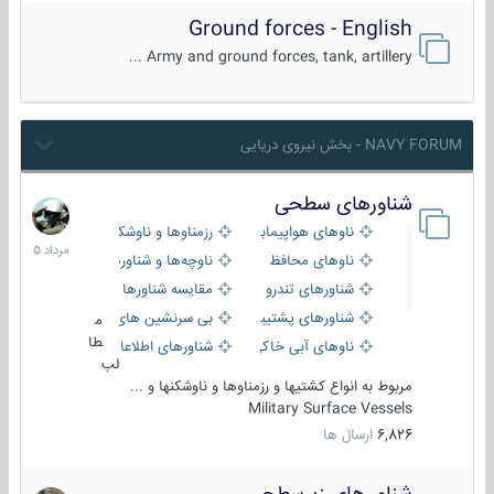
Ground forces - English
Army and ground forces, tank, artillery ...
NAVY FORUM - بخش نیروی دریایی
شناورهای سطحی
2
مرداد
ناوهای هواپیمابر و بالگرد بر
رزمناوها و ناوشکن‌ها
1405
ناوهای محافظ
ناوچه‌ها و شناورهای گشتی
شناورهای تندرو
مقایسه شناورها
شناورهای پشتیبانی
بی سرنشین های دریایی
م
طا
ناوهای آبی خاکی و نیروبر
شناورهای اطلاعاتی و جاسوسی
لب
مربوط به انواع کشتیها و رزمناوها و ناوشکنها و ...
Military Surface Vessels
6,826
ارسال ها