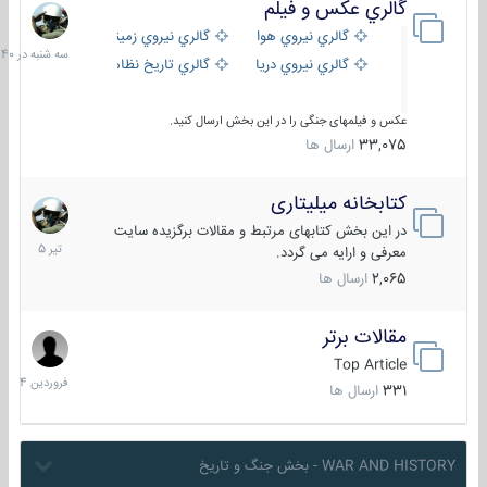
گالري عكس و فيلم
سه
شنبه
گالري نيروي هوايي
گالري نيروي زميني
در
گالري نيروي دريايي
گالري تاریخ نظامی
15:40
عکس و فیلمهای جنگی را در این بخش ارسال کنید.
33,075
ارسال ها
کتابخانه میلیتاری
16
تیر
در این بخش کتابهای مرتبط و مقالات برگزیده سایت
1405
معرفی و ارایه می گردد.
2,065
ارسال ها
مقالات برتر
29
فروردین
Top Article
1404
331
ارسال ها
WAR AND HISTORY - بخش جنگ و تاریخ