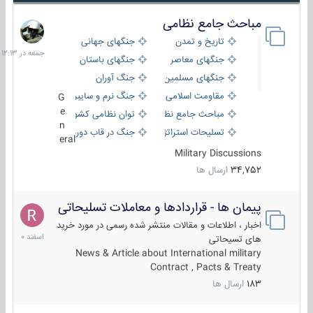
مباحث جامع نظامی
جمعه
در
تاریخ و تمدن
جنگهای جهانی
12:13
جنگهای معاصر
جنگهای باستان
جنگهای مسلمین
جنگ آوران
مقاومت اسلامی
جنگ نرم و سایبری
G
e
مباحث جامع نظامی
توان نظامی کشورها
n
تسلیحات استراتژیک
جنگ در قاب دوربین
eral
Military Discussions
34,752
ارسال ها
پیمان ها - قراردادها و معاملات تسلیحاتی
7
اسفند
اخبار ، اطلاعات و مقالات منتشر شده رسمی در مورد خرید
1400
های تسیحاتی
News & Article about International military
Contract , Pacts & Treaty
183
ارسال ها