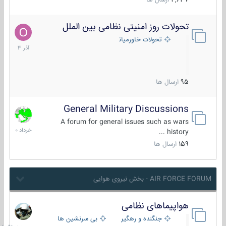
4,637
ارسال ها
تحولات روز امنیتی نظامی بین الملل
21
آذر
تحولات خاورمیانه
1403
95
ارسال ها
General Military Discussions
10
خرداد
A forum for general issues such as wars
1400
history ...
159
ارسال ها
AIR FORCE FORUM - بخش نیروی هوایی
هواپیماهای نظامی
جمعه
در
جنگنده و رهگیر
بی سرنشین ها
10:51