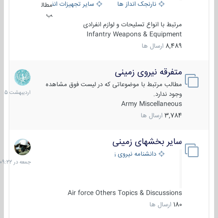
نارنجک انداز ها
سایر تجهیزات انفرادی
مطال
ب
مرتبط با انواع تسلیحات و لوازم انفرادی
Infantry Weapons & Equipment
8,489
ارسال ها
متفرقه نیروی زمینی
27
اردیبهش
مطالب مرتبط با موضوعاتی که در لیست فوق مشاهده
1405
وجود ندارد.
Army Miscellaneous
3,784
ارسال ها
سایر بخشهای زمینی
جمعه
در
دانشنامه نیروی زمینی
09:22
Air force Others Topics & Discussions
180
ارسال ها