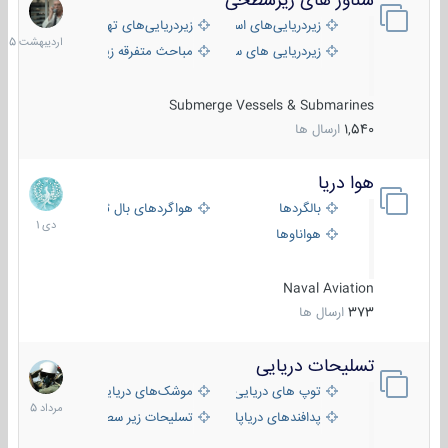
شناور های زیرسطحی
31
اردیبهش
زیردریایی‌های استراتژیک
زیردریایی‌های تهاجمی
1405
زیردریایی های سبک
مباحث متفرقه زیرسطحی
Submerge Vessels & Submarines
1,540
ارسال ها
هوا دریا
12
دی
بالگردها
هواگردهای بال ثابت
1401
هواناوها
Naval Aviation
373
ارسال ها
تسلیحات دریایی
2
مرداد
توپ های دریایی
موشک‌های دریایی
1405
پدافندهای دریاپایه
تسلیحات زیر سطحی