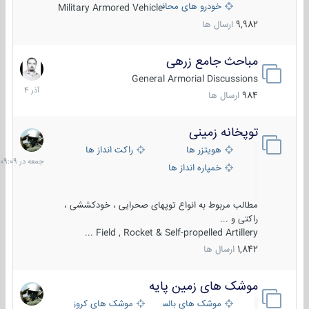
خودرو های محافظت شده
Military Armored Vehicle
9,982
ارسال ها
مباحث جامع زرهی
7
آذر
General Armorial Discussions
1404
984
ارسال ها
توپخانه زمینی
جمعه
در
هویتزر ها
راکت انداز ها
09:09
خمپاره انداز ها
مطالب مربوط به انواع توپهای صحرایی ، خودکششی ،
راکتی و ...
Field , Rocket & Self-propelled Artillery ...
1,842
ارسال ها
موشک های زمین پایه
2
مرداد
موشک های بالستیک
موشک های کروز