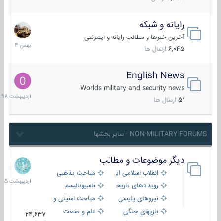
رایانه و شبکه
30
بهمن
آخرین خبرها و مطالب رایانه و اینترنتی
1404
6,045
ارسال ها
English News
10
اردیبهش
Worlds military and security news
1398
51
ارسال ها
NON-MILITARY FORUMS - سایر بخشها
دیگر موضوعات و مطالب
8
اردیبهش
انقلاب اسلامی ایران
مباحث مذهبی
1405
رویدادهای تاریخی و مذهبی
ناسیونالیسم
نیروهای پلیسی
مباحث امنیتی و اطلاعاتی
بازیهای جنگی
علم و صنعت
24,637