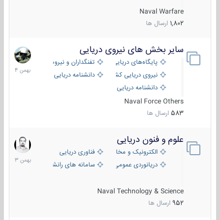
Naval Warfare
1,802
ارسال ها
سایر بخش های نیروی دریایی
22
بهمن
پایگاه‌های دریایی
تفنگداران و نیروهای ویژه‌ی دریایی
1404
نیروی دریایی کشورهای مختلف
دانشنامه دریایی
دانشنامه دریایی کپی
Naval Force Others
583
ارسال ها
علوم و فنون دریایی
6
بهمن
الکترونیک و مخابرات دریایی
فناوری دریایی
1403
دریانوردی عمومی
سامانه های رانشی دریایی
Naval Technology & Science
952
ارسال ها