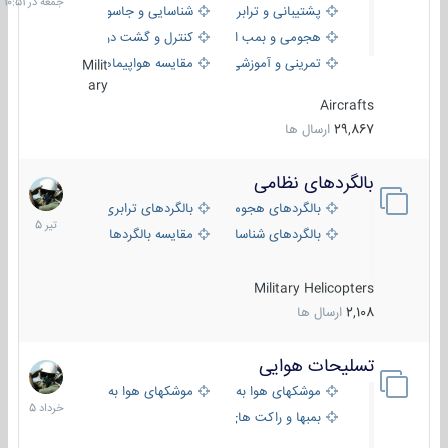
پشتیبانی و ترابری
شناسایی و جاسوسی
هجومی و بمب افکن
کنترل و گشت دریایی
تمرینی و آموزشی
مقایسه هواپیماها
Milit
ary
Aircrafts
29,867
ارسال ها
بالگردهای نظامی
22
تیر
بالگردهای هجومی
بالگردهای ترابری
1405
بالگردهای شناسایی
مقایسه بالگردها
Military Helicopters
2,108
ارسال ها
تسلیحات هوایی
30
خرداد
موشکهای هوا به هوا
موشکهای هوا به سطح
1405
بمبها و راکت های هوایی