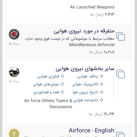
Air Launched Weapons
2,413
ارسال ها
متفرقه در مورد نیروی هوایی
7
مرداد
مطالب مرتبط با موضوعاتی که در لیست فوق وجود ندارد.
1405
Miscellaneous Airforcce
10,208
ارسال ها
سایر بخشهای نیروی هوایی
2
مرداد
پدافند هوایی
فناوری هوایی
1405
الکترونیک هوایی
موتورهای هوایی
تاریخ نیروی هوایی
فضا و فضانوردی
دانشنامه هوایی
Air force Others Topics &
Discussions
19,094
ارسال ها
Airforce - English
15