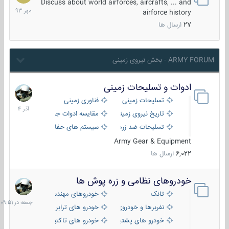
مهر
Discuss about world airforces, aircrafts, ... and
1393
airforce history
27
ارسال ها
ARMY FORUM - بخش نیروی زمینی
ادوات و تسلیحات زمینی
21
آذر
تسلیحات زمینی
فناوری زمینی
1404
تاریخ نیروی زمینی
مقایسه ادوات جنگی
تسلیحات ضد زره
سیستم های حفاظت فعال
Army Gear & Equipment
6,022
ارسال ها
خودروهای نظامی و زره پوش ها
جمعه
در
تانک
خودروهای مهندسی
09:51
نفربرها و خودروی های رزمی پیاده نظام
خودرو های ترابری نظامی
خودرو های پشتیبانی آتش ، شناسایی و ضد تانک
خودرو های تاکتیکی نظامی