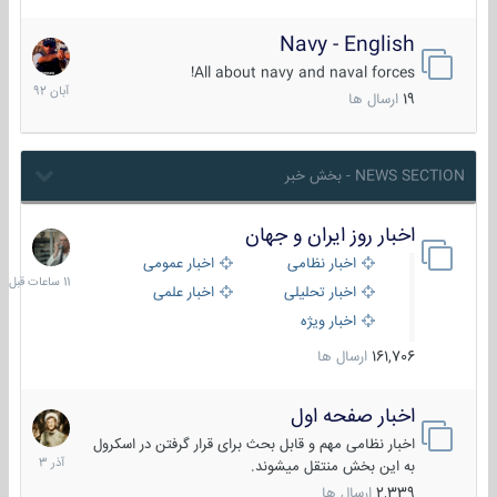
Navy - English
22
آبان
All about navy and naval forces!
1392
19
ارسال ها
NEWS SECTION - بخش خبر
اخبار روز ایران و جهان
11
ساعات
اخبار نظامی
اخبار عمومی
قبل
اخبار تحلیلی
اخبار علمی
اخبار ویژه
161,706
ارسال ها
اخبار صفحه اول
7
آذر
اخبار نظامی مهم و قابل بحث برای قرار گرفتن در اسکرول
1403
به این بخش منتقل میشوند.
2,339
ارسال ها