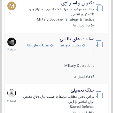
دکترین و استراتژی
27
تیر
مطالب و موضوعات مرتبط با دکترین ، استراتژی و
1405
تاکتیکهای نظامی
Military Doctrine , Strategy & Tactics
12,050
ارسال ها
عملیات های نظامی
5
خرداد
عملیات های نظامی ایران
عملیات های نظامی خارجی
1404
Military Operations
3,279
ارسال ها
جنگ تحمیلی
20
اسفند
در این بخش مطالب مرتبط با هشت سال دفاع مقدس
1403
ایران اسلامی را ارس
Sacred Defense