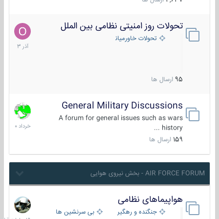
4,637
ارسال ها
تحولات روز امنیتی نظامی بین الملل
21
آذر
تحولات خاورمیانه
1403
95
ارسال ها
General Military Discussions
10
خرداد
A forum for general issues such as wars
1400
history ...
159
ارسال ها
AIR FORCE FORUM - بخش نیروی هوایی
هواپیماهای نظامی
15
ساعات
جنگنده و رهگیر
بی سرنشین ها
قبل