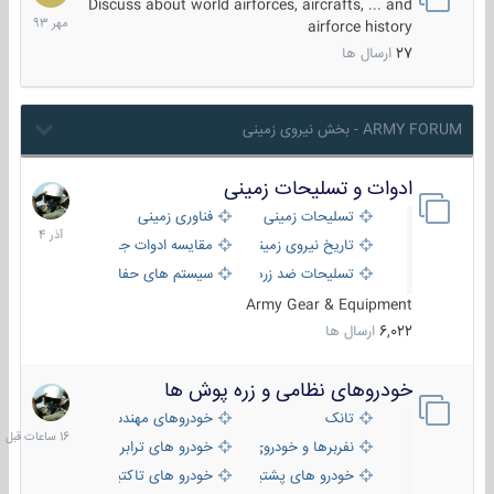
مهر
Discuss about world airforces, aircrafts, ... and
1393
airforce history
27
ارسال ها
ARMY FORUM - بخش نیروی زمینی
ادوات و تسلیحات زمینی
21
آذر
تسلیحات زمینی
فناوری زمینی
1404
تاریخ نیروی زمینی
مقایسه ادوات جنگی
تسلیحات ضد زره
سیستم های حفاظت فعال
Army Gear & Equipment
6,022
ارسال ها
خودروهای نظامی و زره پوش ها
16
ساعات
تانک
خودروهای مهندسی
قبل
نفربرها و خودروی های رزمی پیاده نظام
خودرو های ترابری نظامی
خودرو های پشتیبانی آتش ، شناسایی و ضد تانک
خودرو های تاکتیکی نظامی