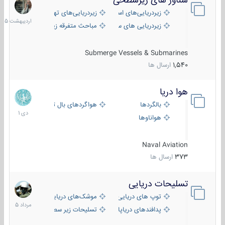
شناور های زیرسطحی
31
اردیبهش
زیردریایی‌های استراتژیک
زیردریایی‌های تهاجمی
1405
زیردریایی های سبک
مباحث متفرقه زیرسطحی
Submerge Vessels & Submarines
1,540
ارسال ها
هوا دریا
12
دی
بالگردها
هواگردهای بال ثابت
1401
هواناوها
Naval Aviation
373
ارسال ها
تسلیحات دریایی
2
مرداد
توپ های دریایی
موشک‌های دریایی
1405
پدافندهای دریاپایه
تسلیحات زیر سطحی