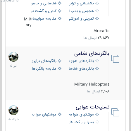
پشتیبانی و ترابری
شناسایی و جاسوسی
هجومی و بمب افکن
کنترل و گشت دریایی
تمرینی و آموزشی
مقایسه هواپیماها
Milit
ary
Aircrafts
29,867
ارسال ها
بالگردهای نظامی
22
تیر
بالگردهای هجومی
بالگردهای ترابری
1405
بالگردهای شناسایی
مقایسه بالگردها
Military Helicopters
2,108
ارسال ها
تسلیحات هوایی
30
خرداد
موشکهای هوا به هوا
موشکهای هوا به سطح
1405
بمبها و راکت های هوایی