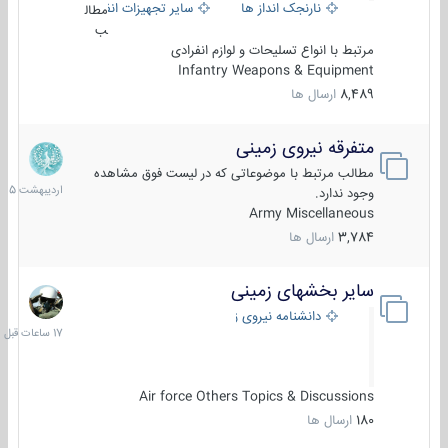
نارنجک انداز ها
سایر تجهیزات انفرادی
مطال
ب
مرتبط با انواع تسلیحات و لوازم انفرادی
Infantry Weapons & Equipment
8,489
ارسال ها
متفرقه نیروی زمینی
27
اردیبهش
مطالب مرتبط با موضوعاتی که در لیست فوق مشاهده
1405
وجود ندارد.
Army Miscellaneous
3,784
ارسال ها
سایر بخشهای زمینی
17
ساعات
دانشنامه نیروی زمینی
قبل
Air force Others Topics & Discussions
180
ارسال ها