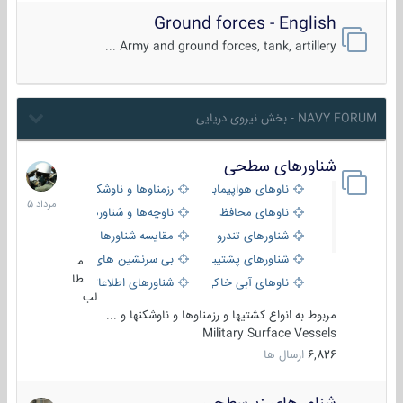
Ground forces - English
Army and ground forces, tank, artillery ...
NAVY FORUM - بخش نیروی دریایی
شناورهای سطحی
2
مرداد
ناوهای هواپیمابر و بالگرد بر
رزمناوها و ناوشکن‌ها
1405
ناوهای محافظ
ناوچه‌ها و شناورهای گشتی
شناورهای تندرو
مقایسه شناورها
شناورهای پشتیبانی
بی سرنشین های دریایی
م
طا
ناوهای آبی خاکی و نیروبر
شناورهای اطلاعاتی و جاسوسی
لب
مربوط به انواع کشتیها و رزمناوها و ناوشکنها و ...
Military Surface Vessels
6,826
ارسال ها