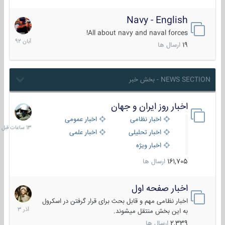
Navy - English
22
آبان
All about navy and naval forces!
1392
19
ارسال ها
NEWS SECTION - بخش خبر
اخبار روز ایران و جهان
13
ساعات
اخبار نظامی
اخبار عمومی
قبل
اخبار تحلیلی
اخبار علمی
اخبار ویژه
161,705
ارسال ها
اخبار صفحه اول
7
آذر
اخبار نظامی مهم و قابل بحث برای قرار گرفتن در اسکرول
1403
به این بخش منتقل میشوند.
2,339
ارسال ها