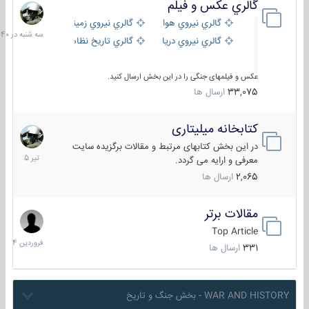
گالري عكس و فيلم
سه
شنبه
گالري نيروي هوايي
گالري نيروي زميني
در
گالري نيروي دريايي
گالري تاریخ نظامی
15:40
عکس و فیلمهای جنگی را در این بخش ارسال کنید.
33,075
ارسال ها
کتابخانه میلیتاری
16
تیر
در این بخش کتابهای مرتبط و مقالات برگزیده سایت
1405
معرفی و ارایه می گردد.
2,065
ارسال ها
مقالات برتر
29
فروردین
Top Article
1404
331
ارسال ها
WAR AND HISTORY - بخش جنگ و تاریخ