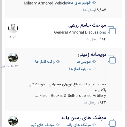
خودرو های محافظت شده
Military Armored Vehicle
9,982
ارسال ها
مباحث جامع زرهی
7
آذر
General Armorial Discussions
1404
984
ارسال ها
توپخانه زمینی
17
ساعات
هویتزر ها
راکت انداز ها
قبل
خمپاره انداز ها
مطالب مربوط به انواع توپهای صحرایی ، خودکششی ،
راکتی و ...
Field , Rocket & Self-propelled Artillery ...
1,842
ارسال ها
موشک های زمین پایه
2
مرداد
موشک های بالستیک
موشک های کروز