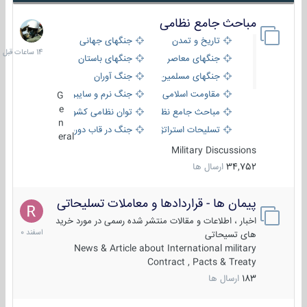
مباحث جامع نظامی
14
ساعات
تاریخ و تمدن
جنگهای جهانی
قبل
جنگهای معاصر
جنگهای باستان
جنگهای مسلمین
جنگ آوران
مقاومت اسلامی
جنگ نرم و سایبری
G
e
مباحث جامع نظامی
توان نظامی کشورها
n
تسلیحات استراتژیک
جنگ در قاب دوربین
eral
Military Discussions
34,752
ارسال ها
پیمان ها - قراردادها و معاملات تسلیحاتی
7
اسفند
اخبار ، اطلاعات و مقالات منتشر شده رسمی در مورد خرید
1400
های تسیحاتی
News & Article about International military
Contract , Pacts & Treaty
183
ارسال ها