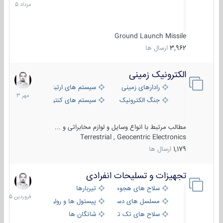
1405
Ground Launch Missile
3,962
ارسال ها
الکترونیک زمینی
1
مهر
رادارهای زمینی
سیستم های ارتباطی و جمع آوری اطلاع
1403
جنگ الکترونیک
سیستم های کنترل آتش و تجهیزات الکتر
مطالب مرتبط با انواع وسایل و لوازم مخابراتی و ...
Terrestrial , Geocentric Electronics
1,179
ارسال ها
تجهیزات و تسلیحات انفرادی
17
فروردین
سلاح های هجومی
تیربارها
1405
مسلسل های دستی
پیستول ها و رولورها
سلاح های تک تیر اندازی
شاتگان ها