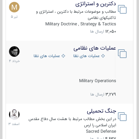
دکترین و استراتژی
27
تیر
مطالب و موضوعات مرتبط با دکترین ، استراتژی و
1405
تاکتیکهای نظامی
Military Doctrine , Strategy & Tactics
12,050
ارسال ها
عملیات های نظامی
5
خرداد
عملیات های نظامی ایران
عملیات های نظامی خارجی
1404
Military Operations
3,279
ارسال ها
جنگ تحمیلی
20
اسفند
در این بخش مطالب مرتبط با هشت سال دفاع مقدس
1403
ایران اسلامی را ارس
Sacred Defense