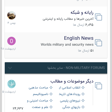
رایانه و شبکه
30
بهمن
آخرین خبرها و مطالب رایانه و اینترنتی
1404
6,045
ارسال ها
English News
10
اردیبهش
Worlds military and security news
1398
51
ارسال ها
NON-MILITARY FORUMS - سایر بخشها
دیگر موضوعات و مطالب
8
اردیبهش
انقلاب اسلامی ایران
مباحث مذهبی
1405
رویدادهای تاریخی و مذهبی
ناسیونالیسم
نیروهای پلیسی
مباحث امنیتی و اطلاعاتی
بازیهای جنگی
علم و صنعت
24,637