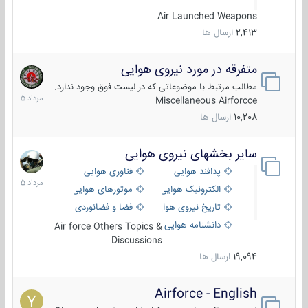
Air Launched Weapons
2,413
ارسال ها
متفرقه در مورد نیروی هوایی
7
مرداد
مطالب مرتبط با موضوعاتی که در لیست فوق وجود ندارد.
1405
Miscellaneous Airforcce
10,208
ارسال ها
سایر بخشهای نیروی هوایی
2
مرداد
پدافند هوایی
فناوری هوایی
1405
الکترونیک هوایی
موتورهای هوایی
تاریخ نیروی هوایی
فضا و فضانوردی
دانشنامه هوایی
Air force Others Topics &
Discussions
19,094
ارسال ها
Airforce - English
15