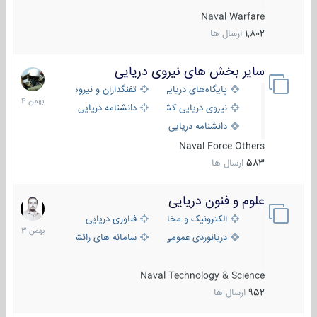
Naval Warfare
1,802
ارسال ها
سایر بخش های نیروی دریایی
22
بهمن
پایگاه‌های دریایی
تفنگداران و نیروهای ویژه‌ی دریایی
1404
نیروی دریایی کشورهای مختلف
دانشنامه دریایی
دانشنامه دریایی کپی
Naval Force Others
583
ارسال ها
علوم و فنون دریایی
6
بهمن
الکترونیک و مخابرات دریایی
فناوری دریایی
1403
دریانوردی عمومی
سامانه های رانشی دریایی
Naval Technology & Science
952
ارسال ها