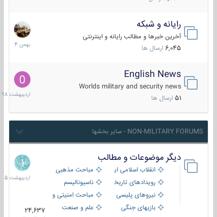
رایانه و شبکه
30
بهمن
آخرین خبرها و مطالب رایانه و اینترنتی
1404
6,045
ارسال ها
English News
10
اردیبهش
Worlds military and security news
1398
51
ارسال ها
NON-MILITARY FORUMS - سایر بخشها
دیگر موضوعات و مطالب
8
اردیبهش
انقلاب اسلامی ایران
مباحث مذهبی
1405
رویدادهای تاریخی و مذهبی
ناسیونالیسم
نیروهای پلیسی
مباحث امنیتی و اطلاعاتی
بازیهای جنگی
علم و صنعت
24,637