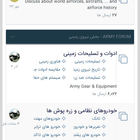
مهر
Discuss about world airforces, aircrafts, ... and
1393
airforce history
27
ارسال ها
ARMY FORUM - بخش نیروی زمینی
ادوات و تسلیحات زمینی
21
آذر
تسلیحات زمینی
فناوری زمینی
1404
تاریخ نیروی زمینی
مقایسه ادوات جنگی
تسلیحات ضد زره
سیستم های حفاظت فعال
Army Gear & Equipment
6,022
ارسال ها
خودروهای نظامی و زره پوش ها
3
ساعات
تانک
خودروهای مهندسی
قبل
نفربرها و خودروی های رزمی پیاده نظام
خودرو های ترابری نظامی
خودرو های پشتیبانی آتش ، شناسایی و ضد تانک
خودرو های تاکتیکی نظامی