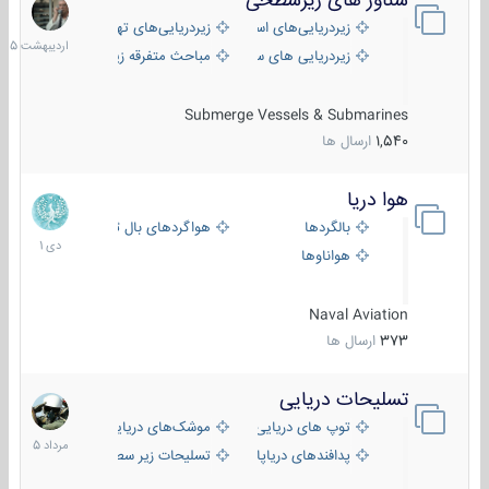
شناور های زیرسطحی
31
اردیبهش
زیردریایی‌های استراتژیک
زیردریایی‌های تهاجمی
1405
زیردریایی های سبک
مباحث متفرقه زیرسطحی
Submerge Vessels & Submarines
1,540
ارسال ها
هوا دریا
12
دی
بالگردها
هواگردهای بال ثابت
1401
هواناوها
Naval Aviation
373
ارسال ها
تسلیحات دریایی
2
مرداد
توپ های دریایی
موشک‌های دریایی
1405
پدافندهای دریاپایه
تسلیحات زیر سطحی