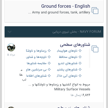
Ground forces - English
Army and ground forces, tank, artillery ...
NAVY FORUM - بخش نیروی دریایی
شناورهای سطحی
2
مرداد
ناوهای هواپیمابر و بالگرد بر
رزمناوها و ناوشکن‌ها
1405
ناوهای محافظ
ناوچه‌ها و شناورهای گشتی
شناورهای تندرو
مقایسه شناورها
شناورهای پشتیبانی
بی سرنشین های دریایی
م
طا
ناوهای آبی خاکی و نیروبر
شناورهای اطلاعاتی و جاسوسی
لب
مربوط به انواع کشتیها و رزمناوها و ناوشکنها و ...
Military Surface Vessels
6,826
ارسال ها