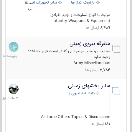
نارنجک انداز ها
سایر تجهیزات انفرادی
مطال
ب
مرتبط با انواع تسلیحات و لوازم انفرادی
Infantry Weapons & Equipment
8,489
ارسال ها
متفرقه نیروی زمینی
27
اردیبهش
مطالب مرتبط با موضوعاتی که در لیست فوق مشاهده
1405
وجود ندارد.
Army Miscellaneous
3,784
ارسال ها
سایر بخشهای زمینی
3
ساعات
دانشنامه نیروی زمینی
قبل
Air force Others Topics & Discussions
180
ارسال ها