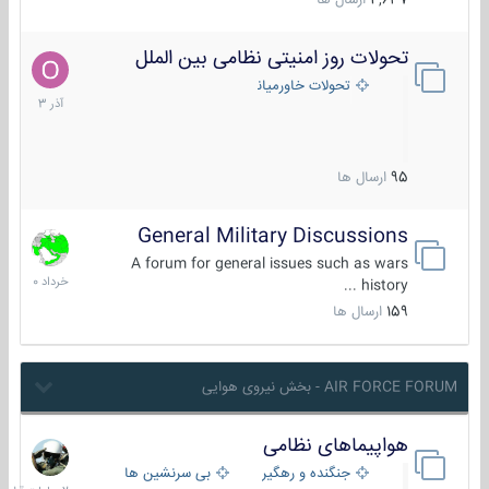
4,637
ارسال ها
تحولات روز امنیتی نظامی بین الملل
21
آذر
تحولات خاورمیانه
1403
95
ارسال ها
General Military Discussions
10
خرداد
A forum for general issues such as wars
1400
history ...
159
ارسال ها
AIR FORCE FORUM - بخش نیروی هوایی
هواپیماهای نظامی
2
ساعات
جنگنده و رهگیر
بی سرنشین ها
قبل