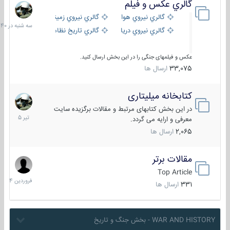
گالري عكس و فيلم
سه
شنبه
گالري نيروي هوايي
گالري نيروي زميني
در
گالري نيروي دريايي
گالري تاریخ نظامی
15:40
عکس و فیلمهای جنگی را در این بخش ارسال کنید.
33,075
ارسال ها
کتابخانه میلیتاری
16
تیر
در این بخش کتابهای مرتبط و مقالات برگزیده سایت
1405
معرفی و ارایه می گردد.
2,065
ارسال ها
مقالات برتر
29
فروردین
Top Article
1404
331
ارسال ها
WAR AND HISTORY - بخش جنگ و تاریخ