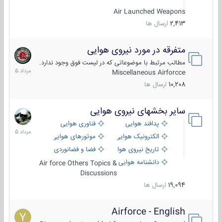
Air Launched Weapons
2,413
ارسال ها
متفرقه در مورد نیروی هوایی
7
مرداد
مطالب مرتبط با موضوعاتی که در لیست فوق وجود ندارد.
1405
Miscellaneous Airforcce
10,208
ارسال ها
سایر بخشهای نیروی هوایی
2
مرداد
پدافند هوایی
فناوری هوایی
1405
الکترونیک هوایی
موتورهای هوایی
تاریخ نیروی هوایی
فضا و فضانوردی
دانشنامه هوایی
Air force Others Topics &
Discussions
19,094
ارسال ها
Airforce - English
15