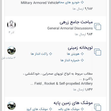
خودرو های محافظت شده
Military Armored Vehicle
9,982
ارسال ها
مباحث جامع زرهی
7
آذر
General Armorial Discussions
1404
984
ارسال ها
توپخانه زمینی
3
ساعات
هویتزر ها
راکت انداز ها
قبل
خمپاره انداز ها
مطالب مربوط به انواع توپهای صحرایی ، خودکششی ،
راکتی و ...
Field , Rocket & Self-propelled Artillery ...
1,842
ارسال ها
موشک های زمین پایه
2
مرداد
موشک های بالستیک
موشک های کروز