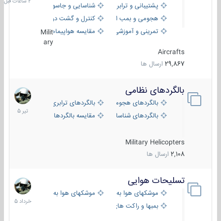
پشتیبانی و ترابری
شناسایی و جاسوسی
هجومی و بمب افکن
کنترل و گشت دریایی
تمرینی و آموزشی
مقایسه هواپیماها
Milit
ary
Aircrafts
29,867
ارسال ها
بالگردهای نظامی
22
تیر
بالگردهای هجومی
بالگردهای ترابری
1405
بالگردهای شناسایی
مقایسه بالگردها
Military Helicopters
2,108
ارسال ها
تسلیحات هوایی
30
خرداد
موشکهای هوا به هوا
موشکهای هوا به سطح
1405
بمبها و راکت های هوایی