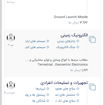
1405
Ground Launch Missile
3,962
ارسال ها
الکترونیک زمینی
1
مهر
رادارهای زمینی
سیستم های ارتباطی و جمع آوری اطلاع
1403
جنگ الکترونیک
سیستم های کنترل آتش و تجهیزات الکتر
مطالب مرتبط با انواع وسایل و لوازم مخابراتی و ...
Terrestrial , Geocentric Electronics
1,179
ارسال ها
تجهیزات و تسلیحات انفرادی
17
فروردین
سلاح های هجومی
تیربارها
1405
مسلسل های دستی
پیستول ها و رولورها
سلاح های تک تیر اندازی
شاتگان ها