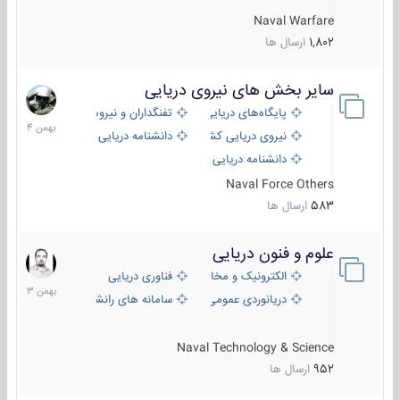
Naval Warfare
1,802
ارسال ها
سایر بخش های نیروی دریایی
22
بهمن
پایگاه‌های دریایی
تفنگداران و نیروهای ویژه‌ی دریایی
1404
نیروی دریایی کشورهای مختلف
دانشنامه دریایی
دانشنامه دریایی کپی
Naval Force Others
583
ارسال ها
علوم و فنون دریایی
6
بهمن
الکترونیک و مخابرات دریایی
فناوری دریایی
1403
دریانوردی عمومی
سامانه های رانشی دریایی
Naval Technology & Science
952
ارسال ها