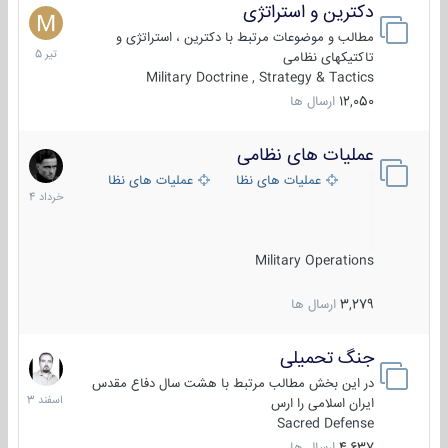
دکترین و استراتژی
27
تیر
مطالب و موضوعات مرتبط با دکترین ، استراتژی و
1405
تاکتیکهای نظامی
Military Doctrine , Strategy & Tactics
12,050
ارسال ها
عملیات های نظامی
5
خرداد
عملیات های نظامی ایران
عملیات های نظامی خارجی
1404
Military Operations
3,279
ارسال ها
جنگ تحمیلی
20
اسفند
در این بخش مطالب مرتبط با هشت سال دفاع مقدس
1403
ایران اسلامی را ارس
Sacred Defense