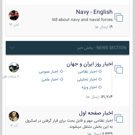
Navy - English
22
آبان
All about navy and naval forces!
1392
19
ارسال ها
NEWS SECTION - بخش خبر
اخبار روز ایران و جهان
6
ساعات
اخبار نظامی
اخبار عمومی
قبل
اخبار تحلیلی
اخبار علمی
اخبار ویژه
161,704
ارسال ها
اخبار صفحه اول
7
آذر
اخبار نظامی مهم و قابل بحث برای قرار گرفتن در اسکرول
1403
به این بخش منتقل میشوند.
2,339
ارسال ها