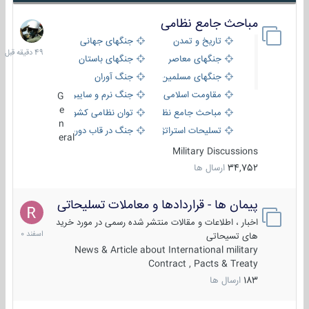
مباحث جامع نظامی
49
دقیقه
تاریخ و تمدن
جنگهای جهانی
قبل
جنگهای معاصر
جنگهای باستان
جنگهای مسلمین
جنگ آوران
مقاومت اسلامی
جنگ نرم و سایبری
G
e
مباحث جامع نظامی
توان نظامی کشورها
n
تسلیحات استراتژیک
جنگ در قاب دوربین
eral
Military Discussions
34,752
ارسال ها
پیمان ها - قراردادها و معاملات تسلیحاتی
7
اسفند
اخبار ، اطلاعات و مقالات منتشر شده رسمی در مورد خرید
1400
های تسیحاتی
News & Article about International military
Contract , Pacts & Treaty
183
ارسال ها