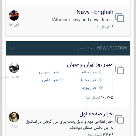
Navy - English
22
آبان
All about navy and naval forces!
1392
19
ارسال ها
NEWS SECTION - بخش خبر
اخبار روز ایران و جهان
15
ساعات
اخبار نظامی
اخبار عمومی
قبل
اخبار تحلیلی
اخبار علمی
اخبار ویژه
161,705
ارسال ها
اخبار صفحه اول
7
آذر
اخبار نظامی مهم و قابل بحث برای قرار گرفتن در اسکرول
1403
به این بخش منتقل میشوند.
2,339
ارسال ها