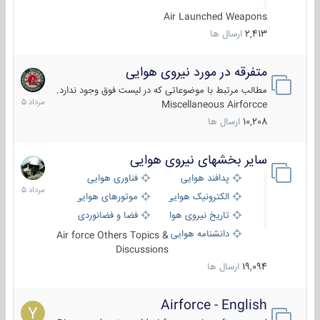
Air Launched Weapons
2,413
ارسال ها
متفرقه در مورد نیروی هوایی
7
مرداد
مطالب مرتبط با موضوعاتی که در لیست فوق وجود ندارد.
1405
Miscellaneous Airforcce
10,208
ارسال ها
سایر بخشهای نیروی هوایی
2
مرداد
پدافند هوایی
فناوری هوایی
1405
الکترونیک هوایی
موتورهای هوایی
تاریخ نیروی هوایی
فضا و فضانوردی
دانشنامه هوایی
Air force Others Topics &
Discussions
19,094
ارسال ها
Airforce - English
15