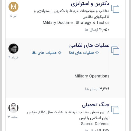
دکترین و استراتژی
27
تیر
مطالب و موضوعات مرتبط با دکترین ، استراتژی و
1405
تاکتیکهای نظامی
Military Doctrine , Strategy & Tactics
12,050
ارسال ها
عملیات های نظامی
5
خرداد
عملیات های نظامی ایران
عملیات های نظامی خارجی
1404
Military Operations
3,279
ارسال ها
جنگ تحمیلی
20
اسفند
در این بخش مطالب مرتبط با هشت سال دفاع مقدس
1403
ایران اسلامی را ارس
Sacred Defense