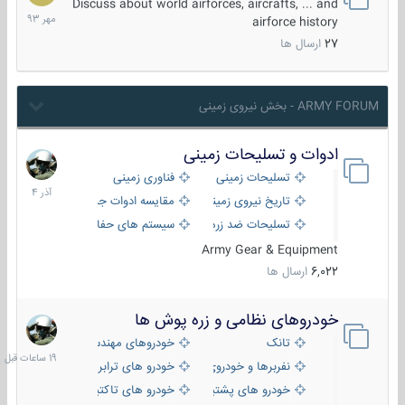
مهر
Discuss about world airforces, aircrafts, ... and
1393
airforce history
27
ارسال ها
ARMY FORUM - بخش نیروی زمینی
ادوات و تسلیحات زمینی
21
آذر
تسلیحات زمینی
فناوری زمینی
1404
تاریخ نیروی زمینی
مقایسه ادوات جنگی
تسلیحات ضد زره
سیستم های حفاظت فعال
Army Gear & Equipment
6,022
ارسال ها
خودروهای نظامی و زره پوش ها
19
ساعات
تانک
خودروهای مهندسی
قبل
نفربرها و خودروی های رزمی پیاده نظام
خودرو های ترابری نظامی
خودرو های پشتیبانی آتش ، شناسایی و ضد تانک
خودرو های تاکتیکی نظامی