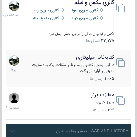
گالري عكس و فيلم
سه
شنبه
گالري نيروي هوايي
گالري نيروي زميني
در
گالري نيروي دريايي
گالري تاریخ نظامی
15:40
عکس و فیلمهای جنگی را در این بخش ارسال کنید.
33,075
ارسال ها
کتابخانه میلیتاری
16
تیر
در این بخش کتابهای مرتبط و مقالات برگزیده سایت
1405
معرفی و ارایه می گردد.
2,065
ارسال ها
مقالات برتر
29
فروردین
Top Article
1404
331
ارسال ها
WAR AND HISTORY - بخش جنگ و تاریخ