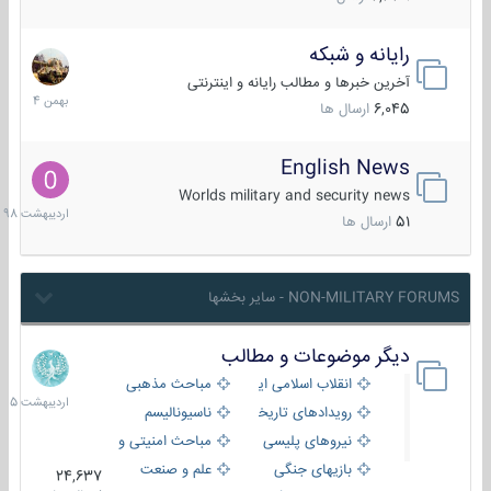
رایانه و شبکه
30
بهمن
آخرین خبرها و مطالب رایانه و اینترنتی
1404
6,045
ارسال ها
English News
10
اردیبهش
Worlds military and security news
1398
51
ارسال ها
NON-MILITARY FORUMS - سایر بخشها
دیگر موضوعات و مطالب
8
اردیبهش
انقلاب اسلامی ایران
مباحث مذهبی
1405
رویدادهای تاریخی و مذهبی
ناسیونالیسم
نیروهای پلیسی
مباحث امنیتی و اطلاعاتی
بازیهای جنگی
علم و صنعت
24,637