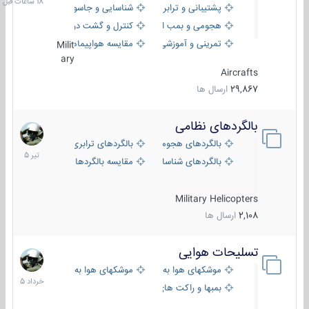
پشتیبانی و ترابری
شناسایی و جاسوسی
هجومی و بمب افکن
کنترل و گشت دریایی
تمرینی و آموزشی
مقایسه هواپیماها
Milit
ary
Aircrafts
29,867
ارسال ها
بالگردهای نظامی
22
تیر
بالگردهای هجومی
بالگردهای ترابری
1405
بالگردهای شناسایی
مقایسه بالگردها
Military Helicopters
2,108
ارسال ها
تسلیحات هوایی
30
خرداد
موشکهای هوا به هوا
موشکهای هوا به سطح
1405
بمبها و راکت های هوایی