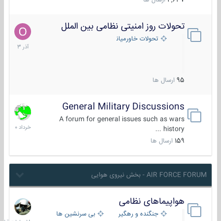
4,637
ارسال ها
تحولات روز امنیتی نظامی بین الملل
21
آذر
تحولات خاورمیانه
1403
95
ارسال ها
General Military Discussions
10
خرداد
A forum for general issues such as wars
1400
history ...
159
ارسال ها
AIR FORCE FORUM - بخش نیروی هوایی
هواپیماهای نظامی
18
ساعات
جنگنده و رهگیر
بی سرنشین ها
قبل