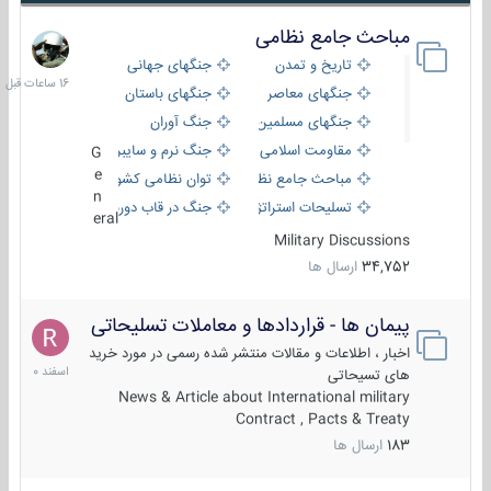
مباحث جامع نظامی
16
ساعات
تاریخ و تمدن
جنگهای جهانی
قبل
جنگهای معاصر
جنگهای باستان
جنگهای مسلمین
جنگ آوران
مقاومت اسلامی
جنگ نرم و سایبری
G
e
مباحث جامع نظامی
توان نظامی کشورها
n
تسلیحات استراتژیک
جنگ در قاب دوربین
eral
Military Discussions
34,752
ارسال ها
پیمان ها - قراردادها و معاملات تسلیحاتی
7
اسفند
اخبار ، اطلاعات و مقالات منتشر شده رسمی در مورد خرید
1400
های تسیحاتی
News & Article about International military
Contract , Pacts & Treaty
183
ارسال ها