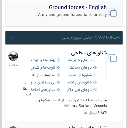
Ground forces - English
Army and ground forces, tank, artillery ...
NAVY FORUM - بخش نیروی دریایی
شناورهای سطحی
2
مرداد
ناوهای هواپیمابر و بالگرد بر
رزمناوها و ناوشکن‌ها
1405
ناوهای محافظ
ناوچه‌ها و شناورهای گشتی
شناورهای تندرو
مقایسه شناورها
شناورهای پشتیبانی
بی سرنشین های دریایی
م
طا
ناوهای آبی خاکی و نیروبر
شناورهای اطلاعاتی و جاسوسی
لب
مربوط به انواع کشتیها و رزمناوها و ناوشکنها و ...
Military Surface Vessels
6,826
ارسال ها