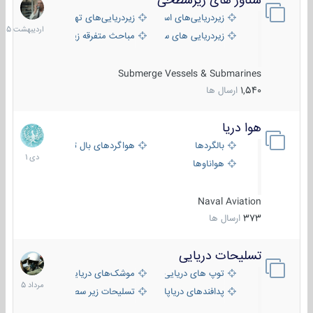
شناور های زیرسطحی
31
اردیبهش
زیردریایی‌های استراتژیک
زیردریایی‌های تهاجمی
1405
زیردریایی های سبک
مباحث متفرقه زیرسطحی
Submerge Vessels & Submarines
1,540
ارسال ها
هوا دریا
12
دی
بالگردها
هواگردهای بال ثابت
1401
هواناوها
Naval Aviation
373
ارسال ها
تسلیحات دریایی
2
مرداد
توپ های دریایی
موشک‌های دریایی
1405
پدافندهای دریاپایه
تسلیحات زیر سطحی