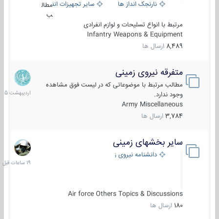
نارنجک انداز ها
سایر تجهیزات انفرادی
مطال
ب
مرتبط با انواع تسلیحات و لوازم انفرادی
Infantry Weapons & Equipment
8,489
ارسال ها
متفرقه نیروی زمینی
27
اردیبهش
مطالب مرتبط با موضوعاتی که در لیست فوق مشاهده
1405
وجود ندارد.
Army Miscellaneous
3,784
ارسال ها
سایر بخشهای زمینی
19
ساعات
دانشنامه نیروی زمینی
قبل
Air force Others Topics & Discussions
180
ارسال ها