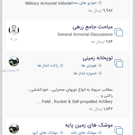
خودرو های محافظت شده
Military Armored Vehicle
9,982
ارسال ها
مباحث جامع زرهی
7
آذر
General Armorial Discussions
1404
984
ارسال ها
توپخانه زمینی
19
ساعات
هویتزر ها
راکت انداز ها
قبل
خمپاره انداز ها
مطالب مربوط به انواع توپهای صحرایی ، خودکششی ،
راکتی و ...
Field , Rocket & Self-propelled Artillery ...
1,842
ارسال ها
موشک های زمین پایه
2
مرداد
موشک های بالستیک
موشک های کروز