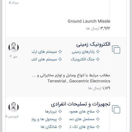
1405
Ground Launch Missile
3,962
ارسال ها
الکترونیک زمینی
1
مهر
رادارهای زمینی
سیستم های ارتباطی و جمع آوری اطلاع
1403
جنگ الکترونیک
سیستم های کنترل آتش و تجهیزات الکتر
مطالب مرتبط با انواع وسایل و لوازم مخابراتی و ...
Terrestrial , Geocentric Electronics
1,179
ارسال ها
تجهیزات و تسلیحات انفرادی
17
فروردین
سلاح های هجومی
تیربارها
1405
مسلسل های دستی
پیستول ها و رولورها
سلاح های تک تیر اندازی
شاتگان ها