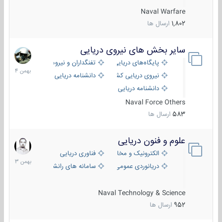
Naval Warfare
1,802
ارسال ها
سایر بخش های نیروی دریایی
22
بهمن
پایگاه‌های دریایی
تفنگداران و نیروهای ویژه‌ی دریایی
1404
نیروی دریایی کشورهای مختلف
دانشنامه دریایی
دانشنامه دریایی کپی
Naval Force Others
583
ارسال ها
علوم و فنون دریایی
6
بهمن
الکترونیک و مخابرات دریایی
فناوری دریایی
1403
دریانوردی عمومی
سامانه های رانشی دریایی
Naval Technology & Science
952
ارسال ها