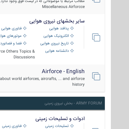
مطالب مرتبط با موضوعاتی که در لیست فوق وجود ندارد.
Miscellaneous Airforcce
سایر بخشهای نیروی هوایی
پدافند هوایی
فناوری هوایی
الکترونیک هوایی
موتورهای هوا
تاریخ نیروی هوایی
فضا و فضانورد
دانشنامه هوایی
orce Others Topics &
Discussions
Airforce - English
about world airforces, aircrafts, ... and airforce
history
ARMY FORUM - بخش نیروی زمینی
ادوات و تسلیحات زمینی
تسلیحات زمینی
فناوری زمینی