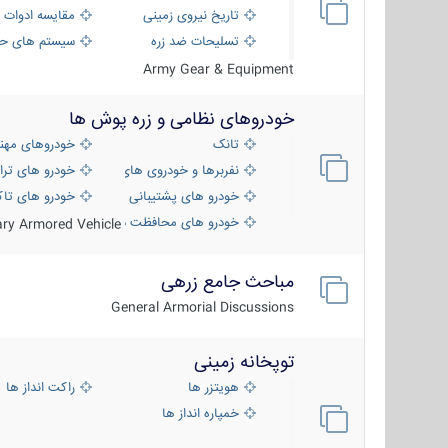
تاریخ نیروی زمینی
مقایسه ادوات 
تسلیحات ضد زره
سیستم های حف
Army Gear & Equipment
خودروهای نظامی و زره پوش ها
تانک
خودروهای مهن
نفربرها و خودروی های رزمی پیاده نظام
خودرو های ترا
خودرو های پشتیبانی آتش ، شناسایی و ضد ت
خودرو های تاک
خودرو های محافظت شده
tary Armored Vehicle
مباحث جامع زرهی
General Armorial Discussions
توپخانه زمینی
هویتزر ها
راکت انداز ها
خمپاره انداز ها