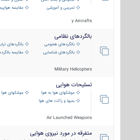
تمرینی و آموزشی
مقایسه هواپیم
y Aircrafts
بالگردهای نظامی
بالگردهای هجومی
بالگردهای تراب
بالگردهای شناسایی
مقایسه بالگرده
Military Helicopters
تسلیحات هوایی
موشکهای هوا به هوا
موشکهای هوا 
بمبها و راکت های هوایی
Air Launched Weapons
متفرقه در مورد نیروی هوایی