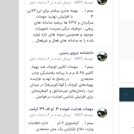
توسط
MR9
·
ارسال شده در
6 ساعات قبل
بسم ا... بهینه سازی بیشتر برای تی-72بی
3 با افزایش تهدید مهمات
سرگردان و FPV ها برعلیه سامانه های
زرهی ، دوطرف درگیر بسرعت تجهیزات
موجود و همچنین نمونه های تازه تولید
شده را به سامانه های فعال و غیرفعال...
دانشنامه نیروی زمینی
توسط
MR9
·
ارسال شده در
6 ساعات قبل
بسم ا... مهمات کالیبر کوچک ضد پهپاد
کالیبر ۵.۴۵ م.م با پرتابه پلاستیکی چاپ
سه‌بعدی در پاسخ به تهدید فزاینده
پهپادهای کوچک (کوادکوپترها) در میدان
نبرد، راه‌حل‌های غیرمتداول و کم‌هزینه‌ای
برای افزایش شانس اصابت در فواصل...
مهمات هدایت شونده 3. او.اف.39 کراسنوپل/بصیر( Krasnopol 3OF39 )
توسط
MR9
·
ارسال شده در
6 ساعات قبل
بسم ا.. کراسنوپل 2 ام اداره اطلاعات
وزارت دفاع اوکراین یک مدل سه‌بعدی