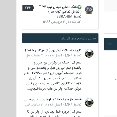
تانک اصلی میدان نبرد T-72
244
( شامل تمامی گونه ها )
توسط
EBRAHIM
آغاز شده در
3 فروردین 1386
جدیدترین پاسخ های کاربران
تاپیک تحولات اوکراین ( از سپتامبر 2025)
توسط
MR9
·
ارسال شده در
2 ساعات قبل
بسم ا.. جنگ در اوکراین روز هزار و
پانصدو نهم الی روز هزار و پانصدو سی و
دوم هجدهم آوریل الی دهم مه2026 هنر
استتار.......!! جنگ در اوکراین- 18 آوریل
…
2026 1- ناظران نظامی روسی، در پی کارزار
موفق حملات اوکراین علیه زیرساختهای...
شبیه سازی یک جنگ طولانی ... (اپیزود یکم : اوکراین )
توسط
MR9
·
ارسال شده در
3 ساعات قبل
بسم ا.. پروژه خط پهپادی از اوکراین تا
روسیه از اواخر سال ۲۰۲۴ تا اوایل