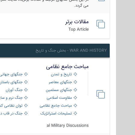
می گردد.
مقالات برتر
Top Article
WAR AND HISTORY - بخش جنگ و تاریخ
مباحث جامع نظامی
تاریخ و تمدن
جنگهای جهانی
جنگهای معاصر
جنگهای باستان
جنگهای مسلمین
جنگ آوران
مقاومت اسلامی
جنگ نرم و سای
مباحث جامع نظامی
توان نظامی کش
تسلیحات استراتژیک
جنگ در قاب دو
al Military Discussions