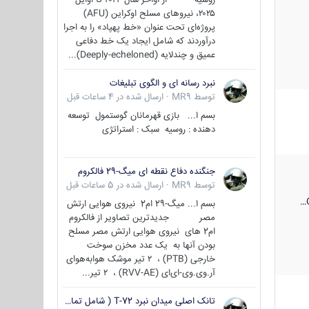
۲۰۲۵، نیروهای مسلح اوکراین (AFU)
پروژه‌ای تحت عنوان «خط پهپاد» را به اجرا
درآوردند که شامل ایجاد یک خط دفاعی
عمیق و چندلایه (Deeply-echeloned)...
نبرد رسانه ای و الگوی تبلیغات
توسط
MR9
·
ارسال شده در
4 ساعات قبل
بسم ا... بازی قهرمانان گوستمول توسعه
دهنده : روسیه سبک : استراتژی
جنگنده دفاع نقطه ای میگ-29 فالکروم
توسط
MR9
·
ارسال شده در
5 ساعات قبل
بسم ا... میگ-29 ام2 نیروی هوایی ارتش
مصر جدیدترین تصاویر از فالکروم
ام2 های نیروی هوایی ارتش مصر مسلح
بودن آنها به یک عدد مخزن سوخت
خارجی (PTB) ، ۲ تیر موشک هوابه‌هوای
آر.وی.وی-ای‌ای (RVV-AE) ، ۲ تیر...
تانک اصلی میدان نبرد T-72 ( شامل تمامی گونه ها )