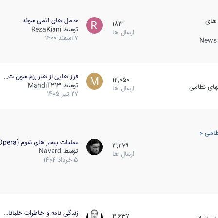
حامل های اتمی سوئد
 های
183
توسط
RezaKiani
ارسال ها
7 اسفند 1400
News &
فراز هایی از هنر رزم سون ت…
12,050
توسط
MahdiT313
کهای نظامی
ارسال ها
27 تیر 1405
ظامی خارجی
عملیات پیجر های شوم (Opera…
3,279
توسط
Navard
ارسال ها
5 خرداد 1404
زندگی نامه و خاطرات خلبانا…
4,637