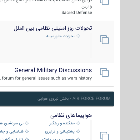
در این بخش مطالب مرتبط با هشت سال دفاع مقدس ایر
را ارس
Sacred Defense
تحولات روز امنیتی نظامی بین الملل
تحولات خاورمیانه
General Military Discussions
 forum for general issues such as wars history ...
AIR FORCE FORUM - بخش نیروی هوایی
هواپیماهای نظامی
جنگنده و رهگیر
بی سرنشین ها
پشتیبانی و ترابری
شناسایی و جا
هجومی و بمب افکن
کنترل و گشت د