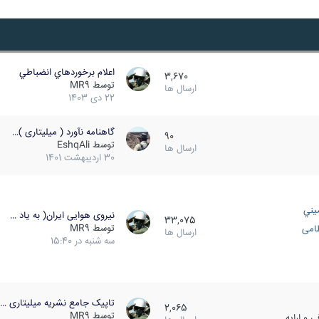
اعلام برخوردهاي انضباطي
3,670
توسط
MR9
ارسال ها
22 دی 1403
گاهنامه نآورد ( میلیتاری )…
90
توسط
EshqAli
ارسال ها
30 اردیبهشت 1401
يني
نیروی هوایی ایران( به یاد …
33,075
توسط
MR9
ظامی
ارسال ها
سه شنبه در 15:40
تاپیک جامع نشریه میلیتاری …
2,065
توسط
MR9
 و ارایه