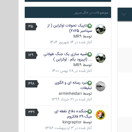
موضوعات در حال مرور
تاپیک تحولات اوکراین ( از
35
سپتامبر 2025)
توسط
MR9
آغاز شده در
14 شهریور 1404
شبیه سازی یک جنگ طولانی
129
... (اپیزود یکم : اوکراین )
توسط
MR9
آغاز شده در
28 بهمن 1400
نبرد رسانه ای و الگوی
498
تبلیغات
توسط
arminheidari
آغاز شده در
21 خرداد 1399
جنگنده دفاع نقطه ای
349
میگ-29 فالکروم
توسط
kingraptor
آغاز شده در
3 اردیبهشت 1386