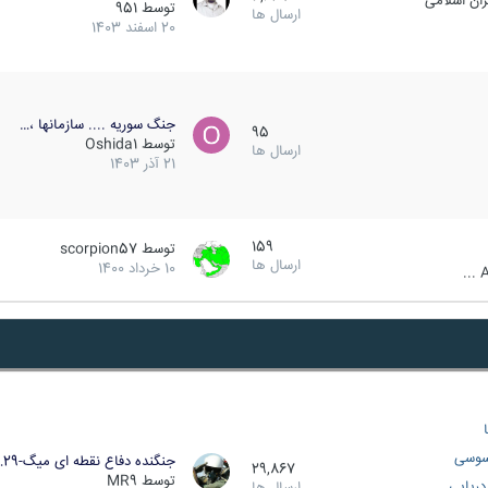
ان اسلامی
توسط
951
ارسال ها
20 اسفند 1403
جنگ سوریه .... سازمانها ،…
95
توسط
Oshida1
ارسال ها
21 آذر 1403
159
توسط
scorpion57
ارسال ها
10 خرداد 1400
A
سوسی
جنگنده دفاع نقطه ای میگ-29…
29,867
توسط
MR9
ریایی
ارسال ها