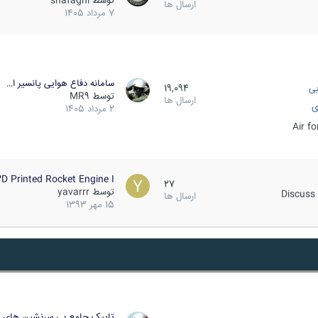
توسط
shafaghi
ارسال ها
7 مرداد 1405
سامانه دفاع هوایی پانسیر ا…
یی
19,094
توسط
MR9
ارسال ها
ی
2 مرداد 1405
Air f
D Printed Rocket Engine I…
27
توسط
yavarrr
Discuss 
ارسال ها
15 مهر 1393
تاپیک جامع بی سرنشین های ز