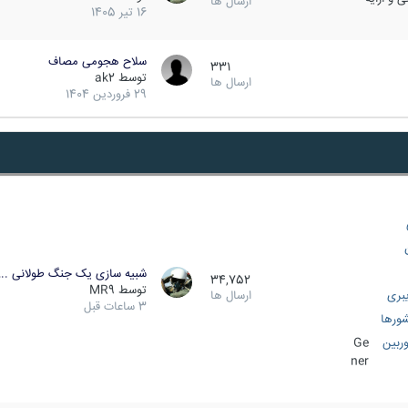
ارسال ها
16 تیر 1405
سلاح هجومی مصاف
331
توسط
ak2
ارسال ها
29 فروردین 1404
شبیه سازی یک جنگ طولانی ..
34,752
توسط
MR9
بری
ارسال ها
3 ساعات قبل
ورها
ربین
Ge
ner