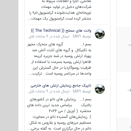
تعاملی، اجزا و اطلاعات مربوط به
شرکت‌های دخیل در تولید مهمات
توپخانه‌ای هدایت‌شونده کراسنوپول-ام۲ را
منتشر کرده است.کراسنوپول یک مهمات...
وانت های مسلح (( The Technical ))
توسط
MR9
·
ارسال شده در
6 ساعات قبل
بسم ا.. گروه های متحرک مجهز
به تکنیکال و گروه های ثابت آتش ضد
پهپاد ارتش روسیه در شبه جزیره کریمه
ظاهرا ارتش روسیه بسرعت با استفاده از
ظرفیت روسوگاردیا در حال گسترش این
واحدها در سرتاسر روسیه است . ترکیب...
تاپیک جامع رزمایش ارتش های خارجی
…
توسط
MR9
·
ارسال شده در
9 ساعات قبل
بسم ا... رزمایش های ناتو در کشورهای
بالتیک براساس جدید ترین داده های
منتشره ( آوریل / می 2026
) رزمایش‌های گسترده ناتو در مجاورت
مستقیم مرزهای روسیه و بلاروس به شکل
دائم در حال برگزاری است به گفته برخی...