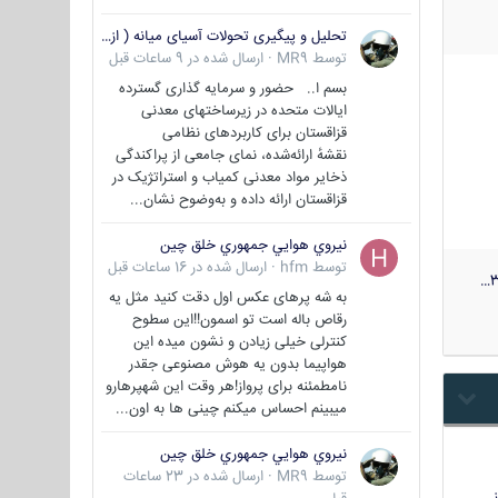
تحلیل و پیگیری تحولات آسیای میانه ( ازبکستان، تاجیکستان، ترکمنستان، قزاقستان و قرقیزستان )
توسط
MR9
·
ارسال شده در
9 ساعات قبل
بسم ا.. حضور و سرمایه گذاری گسترده
ایالات متحده در زیرساختهای معدنی
قزاقستان برای کاربردهای نظامی
نقشهٔ ارائه‌شده، نمای جامعی از پراکندگی
ذخایر مواد معدنی کمیاب و استراتژیک در
قزاقستان ارائه داده و به‌وضوح نشان...
نيروي هوايي جمهوري خلق چين
توسط
hfm
·
ارسال شده در
16 ساعات قبل
3
به شه پرهای عکس اول دقت کنید مثل یه
رقاص باله است تو اسمون!!این سطوح
کنترلی خیلی زیادن و نشون میده این
هواپیما بدون یه هوش مصنوعی جقدر
نامطمئنه برای پرواز!هر وقت این شهپرهارو
میبینم احساس میکنم چینی ها به اون...
نيروي هوايي جمهوري خلق چين
توسط
MR9
·
ارسال شده در
23 ساعات
…