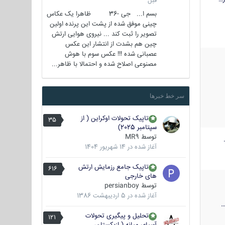
قبل
بسم ا... جی -36 ظاهرا یک عکاس
چینی موفق شده از پشت این پرنده اولین
تصویر را ثبت کند ... نیروی هوایی ارتش
چین هم بشدت از انتشار این عکس
عصبانی شده !!! عکس سوم با هوش
مصنوعی اصلاح شده و احتمالا با ظاهر...
سر خط خبرها
تاپیک تحولات اوکراین ( از
35
سپتامبر 2025)
توسط
MR9
آغاز شده در
14 شهریور 1404
تاپیک جامع رزمایش ارتش
616
های خارجی
توسط
persianboy
آغاز شده در
5 اردیبهشت 1386
تحلیل و پیگیری تحولات
121
آسیای میانه ( ازبکستان،