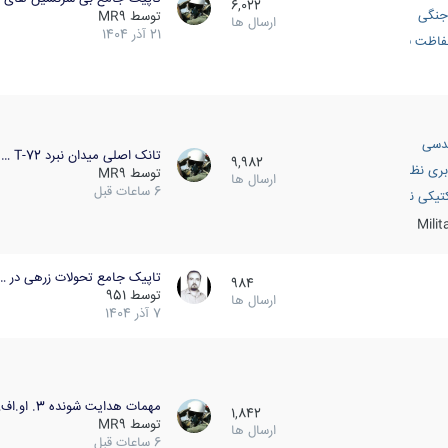
6,022
جنگی
توسط
MR9
ارسال ها
21 آذر 1404
اظت فعال
دسی
تانک اصلی میدان نبرد T-72 …
9,982
بری نظامی
توسط
MR9
ارسال ها
6 ساعات قبل
انک
تیکی نظامی
Mili
تاپیک جامع تحولات زرهی در …
984
توسط
951
ارسال ها
7 آذر 1404
مهمات هدایت شونده 3. او.اف…
1,842
توسط
MR9
ارسال ها
6 ساعات قبل