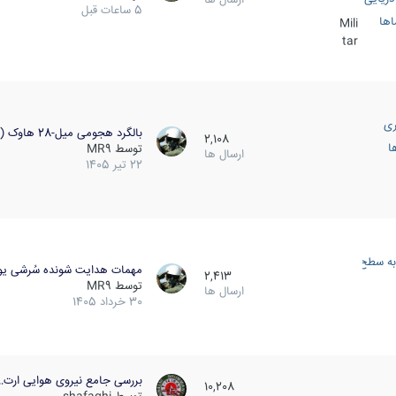
5 ساعات قبل
اها
Mili
tar
ری
بالگرد هجومی میل-28 هاوک (…
2,108
ا
توسط
MR9
ارسال ها
22 تیر 1405
به سطح
مهمات هدایت شونده سُرشی یو
2,413
توسط
MR9
ارسال ها
30 خرداد 1405
بررسی جامع نیروی هوایی ارت…
10,208