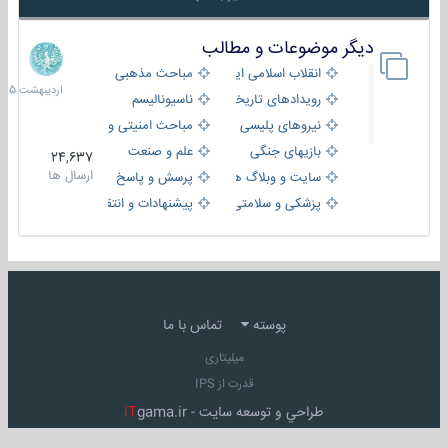
دیگر موضوعات و مطالب
8
اردیبهش
انقلاب اسلامی ایران
مباحث مذهبی
1405
رویدادهای تاریخی و مذهبی
ناسیونالیسم
نیروهای پلیسی
مباحث امنیتی و اطلاعاتی
بازیهای جنگی
علم و صنعت
24,637
ارسال ها
سایت و وبلاگ ها
پرسش و پاسخ
پزشکی و سلامتی
پیشنهادات و انتقادات
پوسته
تماس با ما
میلیتاری
قدرت از IPS
طراحي و توسعه سايت -
gama.ir
iT