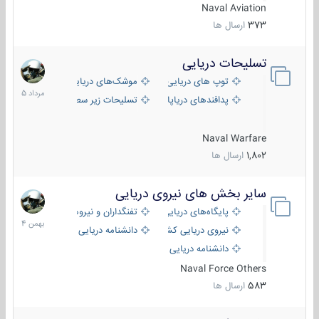
Naval Aviation
373
ارسال ها
تسلیحات دریایی
2
مرداد
توپ های دریایی
موشک‌های دریایی
1405
پدافندهای دریاپایه
تسلیحات زیر سطحی
Naval Warfare
1,802
ارسال ها
سایر بخش های نیروی دریایی
22
بهمن
پایگاه‌های دریایی
تفنگداران و نیروهای ویژه‌ی دریایی
1404
نیروی دریایی کشورهای مختلف
دانشنامه دریایی
دانشنامه دریایی کپی
Naval Force Others
583
ارسال ها