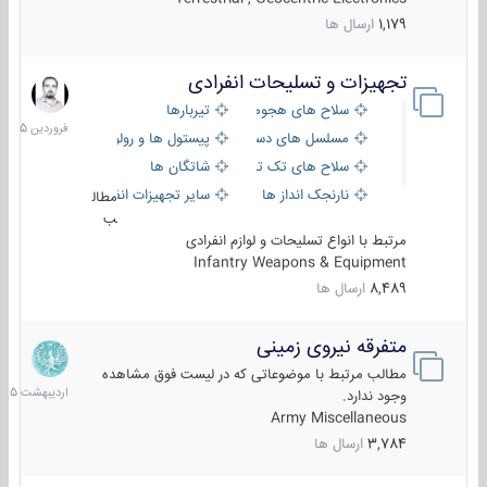
1,179
ارسال ها
تجهیزات و تسلیحات انفرادی
17
فروردین
سلاح های هجومی
تیربارها
1405
مسلسل های دستی
پیستول ها و رولورها
سلاح های تک تیر اندازی
شاتگان ها
نارنجک انداز ها
سایر تجهیزات انفرادی
مطال
ب
مرتبط با انواع تسلیحات و لوازم انفرادی
Infantry Weapons & Equipment
8,489
ارسال ها
متفرقه نیروی زمینی
27
اردیبهش
مطالب مرتبط با موضوعاتی که در لیست فوق مشاهده
1405
وجود ندارد.
Army Miscellaneous
3,784
ارسال ها