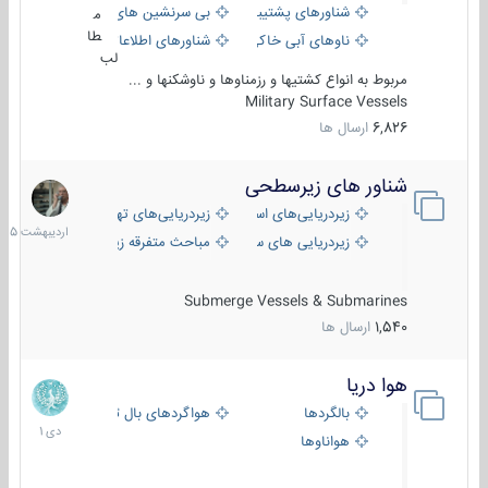
شناورهای پشتیبانی
بی سرنشین های دریایی
م
طا
ناوهای آبی خاکی و نیروبر
شناورهای اطلاعاتی و جاسوسی
لب
مربوط به انواع کشتیها و رزمناوها و ناوشکنها و ...
Military Surface Vessels
6,826
ارسال ها
شناور های زیرسطحی
31
اردیبهش
زیردریایی‌های استراتژیک
زیردریایی‌های تهاجمی
1405
زیردریایی های سبک
مباحث متفرقه زیرسطحی
Submerge Vessels & Submarines
1,540
ارسال ها
هوا دریا
12
دی
بالگردها
هواگردهای بال ثابت
1401
هواناوها