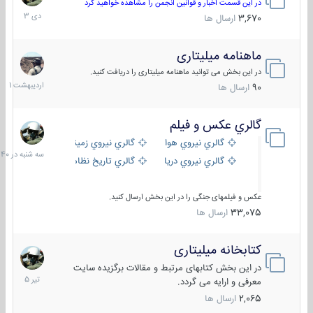
دی
در این قسمت اخبار و قوانین انجمن را مشاهده خواهید کرد
1403
3,670
ارسال ها
ماهنامه میلیتاری
30
اردیبهش
در این بخش می توانید ماهنامه میلیتاری را دریافت کنید.
1401
90
ارسال ها
گالري عكس و فيلم
سه
شنبه
گالري نيروي هوايي
گالري نيروي زميني
در
گالري نيروي دريايي
گالري تاریخ نظامی
15:40
عکس و فیلمهای جنگی را در این بخش ارسال کنید.
33,075
ارسال ها
کتابخانه میلیتاری
16
تیر
در این بخش کتابهای مرتبط و مقالات برگزیده سایت
1405
معرفی و ارایه می گردد.
2,065
ارسال ها