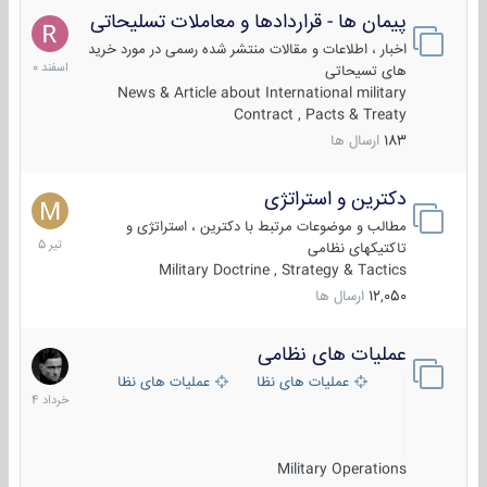
پیمان ها - قراردادها و معاملات تسلیحاتی
7
اسفند
اخبار ، اطلاعات و مقالات منتشر شده رسمی در مورد خرید
1400
های تسیحاتی
News & Article about International military
Contract , Pacts & Treaty
183
ارسال ها
دکترین و استراتژی
27
تیر
مطالب و موضوعات مرتبط با دکترین ، استراتژی و
1405
تاکتیکهای نظامی
Military Doctrine , Strategy & Tactics
12,050
ارسال ها
عملیات های نظامی
5
خرداد
عملیات های نظامی ایران
عملیات های نظامی خارجی
1404
Military Operations