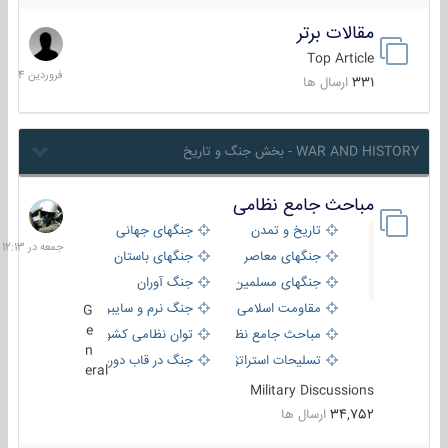
مقالات برتر
29
فروردین
Top Article
1404
331
ارسال ها
WAR AND HISTORY - بخش جنگ و تاریخ
مباحث جامع نظامی
جمعه
در
تاریخ و تمدن
جنگهای جهانی
12:13
جنگهای معاصر
جنگهای باستان
جنگهای مسلمین
جنگ آوران
مقاومت اسلامی
جنگ نرم و سایبری
G
e
مباحث جامع نظامی
توان نظامی کشورها
n
تسلیحات استراتژیک
جنگ در قاب دوربین
eral
Military Discussions
34,752
ارسال ها