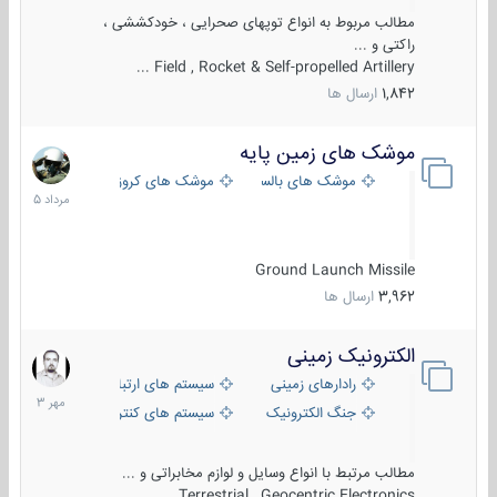
مطالب مربوط به انواع توپهای صحرایی ، خودکششی ،
راکتی و ...
Field , Rocket & Self-propelled Artillery ...
1,842
ارسال ها
موشک های زمین پایه
2
مرداد
موشک های بالستیک
موشک های کروز
1405
Ground Launch Missile
3,962
ارسال ها
الکترونیک زمینی
1
مهر
رادارهای زمینی
سیستم های ارتباطی و جمع آوری اطلاع
1403
جنگ الکترونیک
سیستم های کنترل آتش و تجهیزات الکتر
مطالب مرتبط با انواع وسایل و لوازم مخابراتی و ...
Terrestrial , Geocentric Electronics