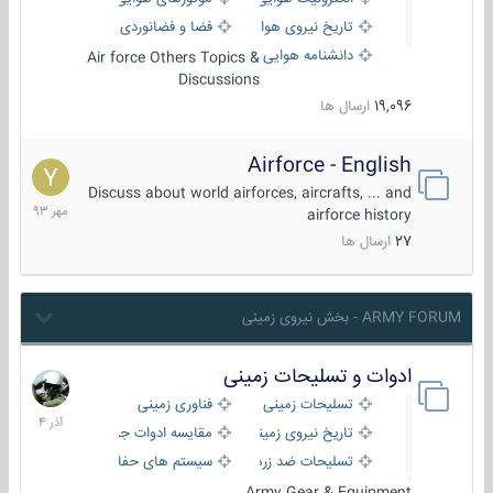
تاریخ نیروی هوایی
فضا و فضانوردی
دانشنامه هوایی
Air force Others Topics &
Discussions
19,096
ارسال ها
Airforce - English
15
مهر
Discuss about world airforces, aircrafts, ... and
1393
airforce history
27
ارسال ها
ARMY FORUM - بخش نیروی زمینی
ادوات و تسلیحات زمینی
21
آذر
تسلیحات زمینی
فناوری زمینی
1404
تاریخ نیروی زمینی
مقایسه ادوات جنگی
تسلیحات ضد زره
سیستم های حفاظت فعال
Army Gear & Equipment