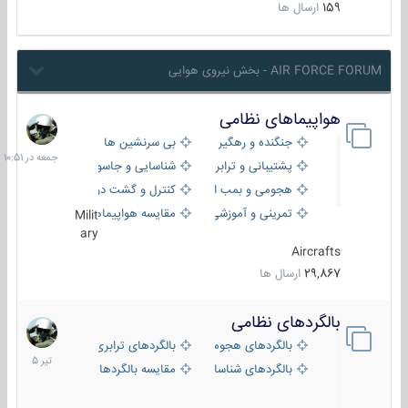
159
ارسال ها
AIR FORCE FORUM - بخش نیروی هوایی
هواپیماهای نظامی
جمعه
در
جنگنده و رهگیر
بی سرنشین ها
10:51
پشتیبانی و ترابری
شناسایی و جاسوسی
هجومی و بمب افکن
کنترل و گشت دریایی
تمرینی و آموزشی
مقایسه هواپیماها
Milit
ary
Aircrafts
29,867
ارسال ها
بالگردهای نظامی
22
تیر
بالگردهای هجومی
بالگردهای ترابری
1405
بالگردهای شناسایی
مقایسه بالگردها