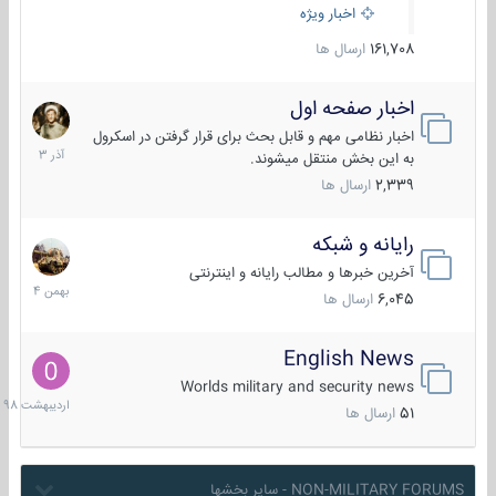
اخبار ویژه
161,708
ارسال ها
اخبار صفحه اول
7
آذر
اخبار نظامی مهم و قابل بحث برای قرار گرفتن در اسکرول
1403
به این بخش منتقل میشوند.
2,339
ارسال ها
رایانه و شبکه
30
بهمن
آخرین خبرها و مطالب رایانه و اینترنتی
1404
6,045
ارسال ها
English News
10
اردیبهش
Worlds military and security news
1398
51
ارسال ها
NON-MILITARY FORUMS - سایر بخشها