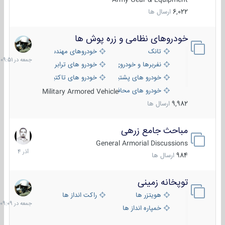
6,022
ارسال ها
خودروهای نظامی و زره پوش ها
جمعه
در
تانک
خودروهای مهندسی
09:51
نفربرها و خودروی های رزمی پیاده نظام
خودرو های ترابری نظامی
خودرو های پشتیبانی آتش ، شناسایی و ضد تانک
خودرو های تاکتیکی نظامی
خودرو های محافظت شده
Military Armored Vehicle
9,982
ارسال ها
مباحث جامع زرهی
7
آذر
General Armorial Discussions
1404
984
ارسال ها
توپخانه زمینی
جمعه
در
هویتزر ها
راکت انداز ها
09:09
خمپاره انداز ها