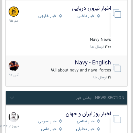
اخبار نیروی دریایی
27
مهر
اخبار داخلی
اخبار خارجی
1395
Navy News
300
ارسال ها
Navy - English
22
آبان
All about navy and naval forces!
1392
19
ارسال ها
NEWS SECTION - بخش خبر
اخبار روز ایران و جهان
دیروز
در
اخبار نظامی
اخبار عمومی
12:34
اخبار تحلیلی
اخبار علمی