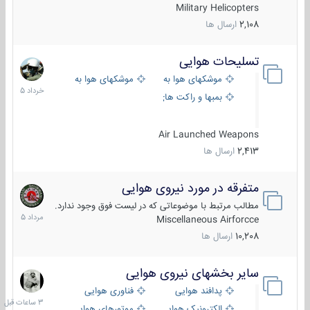
Military Helicopters
2,108
ارسال ها
تسلیحات هوایی
30
خرداد
موشکهای هوا به هوا
موشکهای هوا به سطح
1405
بمبها و راکت های هوایی
Air Launched Weapons
2,413
ارسال ها
متفرقه در مورد نیروی هوایی
7
مرداد
مطالب مرتبط با موضوعاتی که در لیست فوق وجود ندارد.
1405
Miscellaneous Airforcce
10,208
ارسال ها
سایر بخشهای نیروی هوایی
3
ساعات
پدافند هوایی
فناوری هوایی
قبل
الکترونیک هوایی
موتورهای هوایی