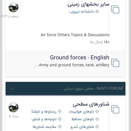
سایر بخشهای زمینی
جمعه
در
دانشنامه نیروی زمینی
09:22
Air force Others Topics & Discussions
180
ارسال ها
Ground forces - English
Army and ground forces, tank, artillery ...
NAVY FORUM - بخش نیروی دریایی
شناورهای سطحی
2
مرداد
ناوهای هواپیمابر و بالگرد بر
رزمناوها و ناوشکن‌ها
1405
ناوهای محافظ
ناوچه‌ها و شناورهای گشتی
شناورهای تندرو
مقایسه شناورها