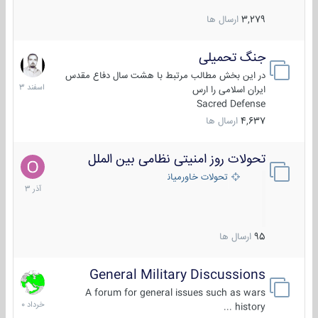
3,279
ارسال ها
جنگ تحمیلی
20
اسفند
در این بخش مطالب مرتبط با هشت سال دفاع مقدس
1403
ایران اسلامی را ارس
Sacred Defense
4,637
ارسال ها
تحولات روز امنیتی نظامی بین الملل
21
آذر
تحولات خاورمیانه
1403
95
ارسال ها
General Military Discussions
10
خرداد
A forum for general issues such as wars
1400
history ...