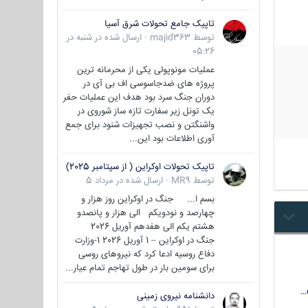
تاپیک جامع تحولات شرق آسیا
توسط
majid363
·
ارسال شده در
شنبه در
05:26
عملیات مونوپولی یکی از محرمانه ترین
پروژه های ضدجاسوسی اف بی آی در
دوران جنگ سرد بود هدف این عملیات حفر
یک تونل زیر سفارت تازه ساز شوروی در
واشنگتن و نصب تجهیزات شنود برای جمع
آوری اطلاعات بود این...
تاپیک تحولات اوکراین ( از سپتامبر 2025)
توسط
MR9
·
ارسال شده در
مرداد 5
بسم ا... جنگ در اوکراین روز هزار و
چهارصد و نودویکم الی هزار و پانصدو
هشتم یکم الی هفدهم آوریل 2026
جنگ در اوکراین – 1 آوریل 2026 1-وزارت
دفاع روسیه ادعا کرد که نیروهای روسی
برای سومین بار در طول تهاجم تمام عیار...
دانشنامه نیروی زمینی