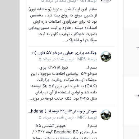
توسط
951
·
ارسال شده در
مرداد 5
سلام این اپلیکیشن استراوا (و مشابه اون)
از همون موقع که رواج پیدا کرد ، مشخص
بود که برای جمع‌آوری اطلاعات داره ارش
استفاده میشه . علاوه بر ثبت مسیر پیمایی
بصورت خودکار ، ترغیب کاربر به ثبت
موقعیتها و اشتراک‌...
جنگنده برتری هوایی سوخو-57 فلون (Su-57/Felon)
توسط
MR9
·
ارسال شده در
مرداد 5
بسم ا... کروز Kh-71K برای
سوخو-57 براساس اطلاعات موجود ، این
موشک توسط شرکت یونایتد ایرکرافت
(OAK) به طور خاص برای Su-57 توسعه
داده شد و اولین استفاده از آن در پایان
…
سال 2025 بود. نکته جالب توجه در مورد...
هویتزر چرخدار 2اس22 بوهدانا ( wheeled howitzer 2S22 Bohdana )
توسط
MR9
·
ارسال شده در
مرداد 5
بسم ا... هویتزر کششی ۱۵۵
میلی‌متری Bogdana-BG گونه 2P22 /
تیپ ۵۰ توپخانه مستقل نیروهای مسلح