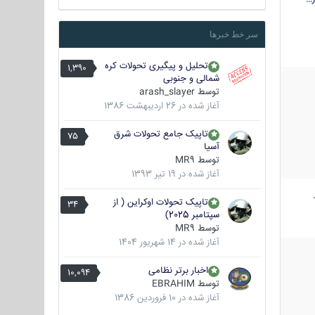
سر خط خبرها
تحلیل و پیگیری تحولات کره
1,390
شمالی و جنوبی
توسط
arash_slayer
آغاز شده در
26 اردیبهشت 1386
تاپیک جامع تحولات شرق
75
آسیا
توسط
MR9
آغاز شده در
19 تیر 1393
تاپیک تحولات اوکراین ( از
34
سپتامبر 2025)
توسط
MR9
آغاز شده در
14 شهریور 1404
اخبار برتر نظامی
10,094
توسط
EBRAHIM
آغاز شده در
10 فروردین 1386