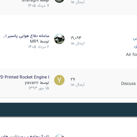
توسط
shafaghi
ارسال ها
7 مرداد 1405
سامانه دفاع هوایی پانسیر ا…
یی
19,094
توسط
MR9
ارسال ها
ی
2 مرداد 1405
Air f
D Printed Rocket Engine I…
27
توسط
yavarrr
Discuss 
ارسال ها
15 مهر 1393
تاپیک جامع بی سرنشین های ز