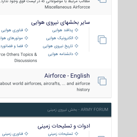
مطالب مرتبط با موضوعاتی که در لیست فوق وجود ندارد.
Miscellaneous Airforcce
سایر بخشهای نیروی هوایی
پدافند هوایی
فناوری هوایی
الکترونیک هوایی
موتورهای هوا
تاریخ نیروی هوایی
فضا و فضانورد
دانشنامه هوایی
orce Others Topics &
Discussions
Airforce - English
about world airforces, aircrafts, ... and airforce
history
ARMY FORUM - بخش نیروی زمینی
ادوات و تسلیحات زمینی
تسلیحات زمینی
فناوری زمینی