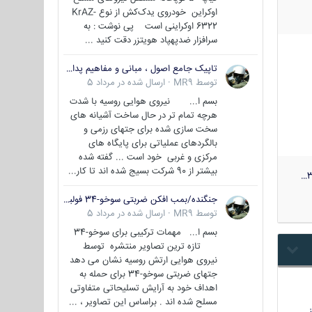
اوکراین خودروی یدک‌کش از نوع KrAZ-
6322 اوکراینی است پی نوشت : به
سرافزار ضدپهپاد هویتزر دقت کنید ...
تاپیک جامع اصول ، مبانی و مفاهیم پدافند غیر عامل
توسط
MR9
·
ارسال شده در
مرداد 5
بسم ا... نیروی هوایی روسیه با شدت
هرچه تمام تر در حال ساخت آشیانه های
سخت سازی شده برای جتهای رزمی و
بالگردهای عملیاتی برای پایگاه های
مرکزی و غربی خود است ... گفته شده
بیشتر از 90 شرکت بسیج شده اند تا کار...
3
جنگنده/بمب افکن ضربتی سوخو-34 فولبک ( Sukhoi Su-34/Fullback)
توسط
MR9
·
ارسال شده در
مرداد 5
بسم ا... مهمات ترکیبی برای سوخو-34
تازه ترین تصاویر منتشره توسط
نیروی هوایی ارتش روسیه نشان می دهد
جتهای ضربتی سوخو-34 برای حمله به
اهداف خود به آرایش تسلیحاتی متفاوتی
مسلح شده اند . براساس این تصاویر ، ...
…