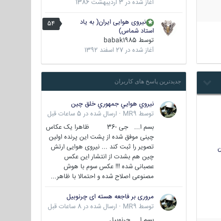
آغاز شده در
3 اردیبهشت 1386
نیروی هوایی ایران( به یاد
54
استاد شماس)
توسط
babak1985
آغاز شده در
27 اسفند 1392
جدیدترین پاسخ های کاربران
نيروي هوايي جمهوري خلق چين
توسط
MR9
·
ارسال شده در
5 ساعات قبل
بسم ا... جی -36 ظاهرا یک عکاس
چینی موفق شده از پشت این پرنده اولین
تصویر را ثبت کند ... نیروی هوایی ارتش
ن
چین هم بشدت از انتشار این عکس
عصبانی شده !!! عکس سوم با هوش
مصنوعی اصلاح شده و احتمالا با ظاهر...
مروری بر فاجعه هسته ای چرنوبیل
توسط
MR9
·
ارسال شده در
8 ساعات قبل
بسم ا.. چرنوبیل