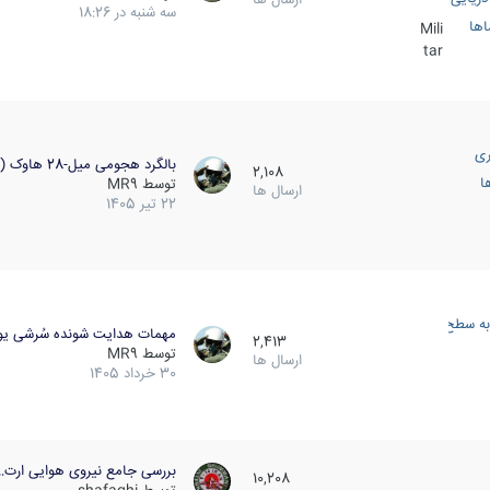
سه شنبه در 18:26
اها
Mili
tar
ری
بالگرد هجومی میل-28 هاوک (…
2,108
ا
توسط
MR9
ارسال ها
22 تیر 1405
به سطح
مهمات هدایت شونده سُرشی یو
2,413
توسط
MR9
ارسال ها
30 خرداد 1405
بررسی جامع نیروی هوایی ارت…
10,208