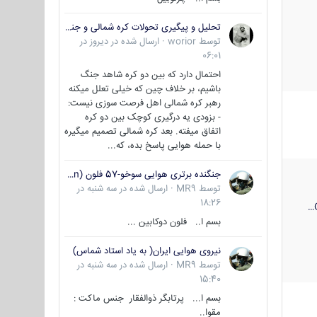
تحلیل و پیگیری تحولات کره شمالی و جنوبی
توسط
worior
·
ارسال شده در
دیروز در
06:01
احتمال دارد که بین دو کره شاهد جنگ
باشیم، بر خلاف چین که خیلی تعلل میکنه
رهبر کره شمالی اهل فرصت سوزی نیست:
- بزودی یه درگیری کوچک بین دو کره
اتفاق میفته. بعد کره شمالی تصمیم میگیره
با حمله هوایی پاسخ بده، که...
جنگنده برتری هوایی سوخو-57 فلون (Su-57/Felon)
توسط
MR9
·
ارسال شده در
سه شنبه در
18:26
بسم ا.. فلون دوکابین ...
نیروی هوایی ایران( به یاد استاد شماس)
توسط
MR9
·
ارسال شده در
سه شنبه در
15:40
بسم ا... پرتابگر ذوالفقار جنس ماکت :
مقوا..