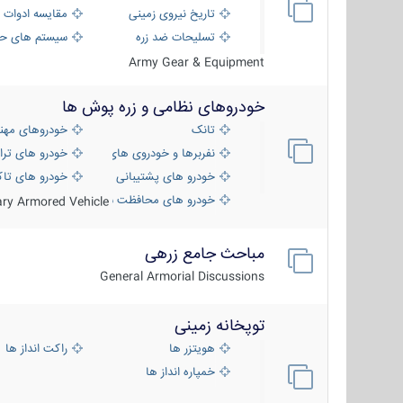
تاریخ نیروی زمینی
مقایسه ادوات 
تسلیحات ضد زره
سیستم های حف
Army Gear & Equipment
خودروهای نظامی و زره پوش ها
تانک
خودروهای مهن
نفربرها و خودروی های رزمی پیاده نظام
خودرو های ترا
خودرو های پشتیبانی آتش ، شناسایی و ضد ت
خودرو های تاک
خودرو های محافظت شده
tary Armored Vehicle
مباحث جامع زرهی
General Armorial Discussions
توپخانه زمینی
هویتزر ها
راکت انداز ها
خمپاره انداز ها