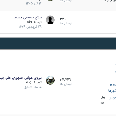
ارسال ها
16 تیر 1405
سلاح هجومی مصاف
331
توسط
ak2
ارسال ها
29 فروردین 1404
نيروي هوايي جمهوري خلق چي
34,749
توسط
MR9
بری
ارسال ها
5 ساعات قبل
ورها
ربین
Ge
ner