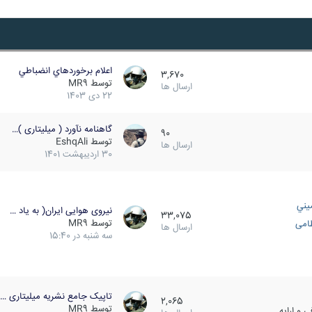
اعلام برخوردهاي انضباطي
3,670
توسط
MR9
ارسال ها
22 دی 1403
گاهنامه نآورد ( میلیتاری )…
90
توسط
EshqAli
ارسال ها
30 اردیبهشت 1401
يني
نیروی هوایی ایران( به یاد …
33,075
توسط
MR9
ظامی
ارسال ها
سه شنبه در 15:40
تاپیک جامع نشریه میلیتاری …
2,065
توسط
MR9
 و ارایه