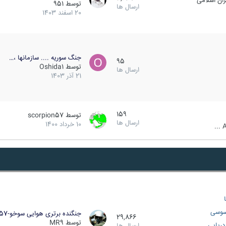
ان اسلامی
توسط
951
ارسال ها
20 اسفند 1403
جنگ سوریه .... سازمانها ،…
95
توسط
Oshida1
ارسال ها
21 آذر 1403
159
توسط
scorpion57
ارسال ها
10 خرداد 1400
A
سوسی
جنگنده برتری هوایی سوخو-57…
29,866
توسط
MR9
ریایی
ارسال ها