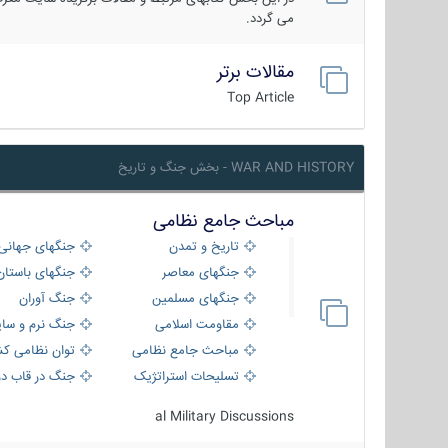
می گردد.
مقالات برتر
Top Article
WAR AND HISTORY - بخش جنگ و تاریخ
مباحث جامع نظامی
تاریخ و تمدن
جنگهای جهانی
جنگهای معاصر
جنگهای باستان
جنگهای مسلمین
جنگ آوران
مقاومت اسلامی
جنگ نرم و سای
مباحث جامع نظامی
توان نظامی کش
تسلیحات استراتژیک
جنگ در قاب دو
al Military Discussions