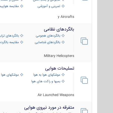
تمرینی و آموزشی
مقایسه هواپیم
y Aircrafts
بالگردهای نظامی
بالگردهای هجومی
بالگردهای تراب
بالگردهای شناسایی
مقایسه بالگرده
Military Helicopters
تسلیحات هوایی
موشکهای هوا به هوا
موشکهای هوا 
بمبها و راکت های هوایی
Air Launched Weapons
متفرقه در مورد نیروی هوایی