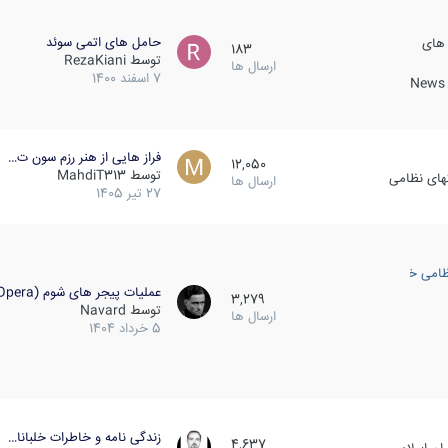
حامل های اتمی سوئد
 های
183
توسط
RezaKiani
ارسال ها
7 اسفند 1400
News &
فراز هایی از هنر رزم سون ت…
12,050
توسط
MahdiT313
کهای نظامی
ارسال ها
27 تیر 1405
ظامی خارجی
عملیات پیجر های شوم (Opera…
3,279
توسط
Navard
ارسال ها
5 خرداد 1404
زندگی نامه و خاطرات خلبانا…
4,637