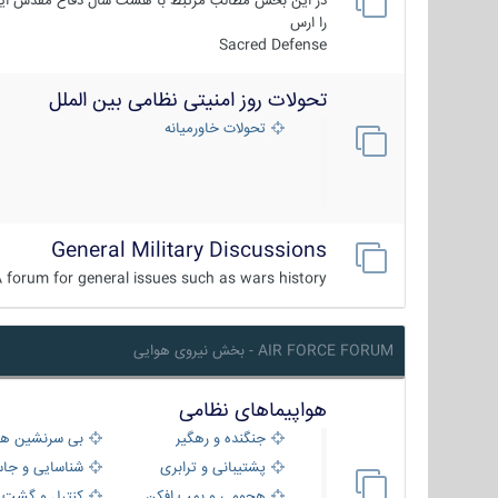
در این بخش مطالب مرتبط با هشت سال دفاع مقدس ایر
را ارس
Sacred Defense
تحولات روز امنیتی نظامی بین الملل
تحولات خاورمیانه
General Military Discussions
 forum for general issues such as wars history ...
AIR FORCE FORUM - بخش نیروی هوایی
هواپیماهای نظامی
جنگنده و رهگیر
بی سرنشین ها
پشتیبانی و ترابری
شناسایی و جا
هجومی و بمب افکن
کنترل و گشت د