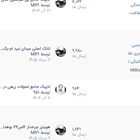
6,022
جنگی
توسط
MR9
ارسال ها
21 آذر 1404
اظت فعال
دسی
تانک اصلی میدان نبرد ام-یک…
9,980
بری نظامی
توسط
MR9
ارسال ها
2 مرداد 1405
انک
تیکی نظامی
Mili
تاپیک جامع تحولات زرهی در …
984
توسط
951
ارسال ها
7 آذر 1404
هویتزر چرخدار 2اس22 بوهدا…
1,841
توسط
MR9
ارسال ها
9 مرداد 1405