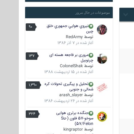
موضوعات در حال مرور
نيروي هوايي جمهوري خلق
90
چين
توسط
RedArmy
آغاز شده در
7 آذر 1386
مروری بر فاجعه هسته ای
137
چرنوبیل
توسط
ColonelShak
آغاز شده در
15 اردیبهشت 1388
تحلیل و پیگیری تحولات کره
1,390
شمالی و جنوبی
توسط
arash_slayer
آغاز شده در
26 اردیبهشت 1386
جنگنده برتری هوایی
324
سوخو-57 فلون (Su-
57/Felon)
توسط
kingraptor