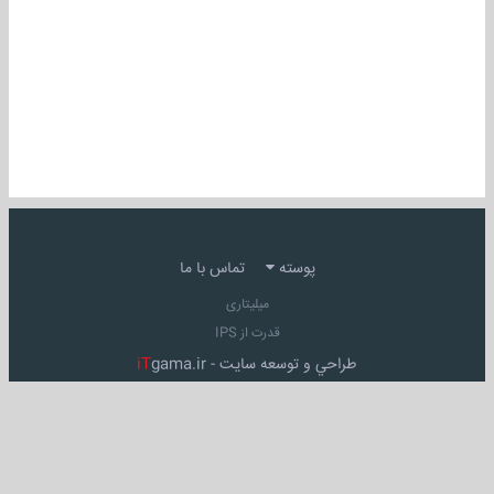
پوسته
تماس با ما
میلیتاری
قدرت از IPS
طراحي و توسعه سايت -
gama.ir
iT