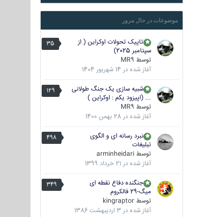
موضوعات در حال مرور
تاپیک تحولات اوکراین ( از
35
سپتامبر 2025)
توسط
MR9
آغاز شده در
14 شهریور 1404
شبیه سازی یک جنگ طولانی
129
... (اپیزود یکم : اوکراین )
توسط
MR9
آغاز شده در
28 بهمن 1400
نبرد رسانه ای و الگوی
498
تبلیغات
توسط
arminheidari
آغاز شده در
21 خرداد 1399
جنگنده دفاع نقطه ای
349
میگ-29 فالکروم
توسط
kingraptor
آغاز شده در
3 اردیبهشت 1386