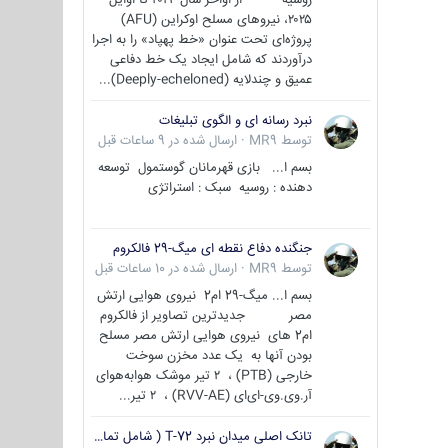
۲۰۲۵، نیروهای مسلح اوکراین (AFU)
پروژه‌ای تحت عنوان «خط پهپاد» را به اجرا
درآوردند که شامل ایجاد یک خط دفاعی
عمیق و چندلایه (Deeply-echeloned)...
نبرد رسانه ای و الگوی تبلیغات
توسط
MR9
·
ارسال شده در
9 ساعات قبل
بسم ا... بازی قهرمانان گوستمول توسعه
دهنده : روسیه سبک : استراتژی
جنگنده دفاع نقطه ای میگ-29 فالکروم
توسط
MR9
·
ارسال شده در
10 ساعات قبل
بسم ا... میگ-29 ام2 نیروی هوایی ارتش
مصر جدیدترین تصاویر از فالکروم
ام2 های نیروی هوایی ارتش مصر مسلح
بودن آنها به یک عدد مخزن سوخت
خارجی (PTB) ، ۲ تیر موشک هوابه‌هوای
آر.وی.وی-ای‌ای (RVV-AE) ، ۲ تیر...
تانک اصلی میدان نبرد T-72 ( شامل تمامی گونه ها )