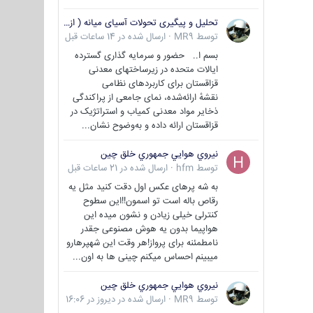
تحلیل و پیگیری تحولات آسیای میانه ( ازبکستان، تاجیکستان، ترکمنستان، قزاقستان و قرقیزستان )
توسط
MR9
·
ارسال شده در
14 ساعات قبل
بسم ا.. حضور و سرمایه گذاری گسترده
ایالات متحده در زیرساختهای معدنی
قزاقستان برای کاربردهای نظامی
نقشهٔ ارائه‌شده، نمای جامعی از پراکندگی
ذخایر مواد معدنی کمیاب و استراتژیک در
قزاقستان ارائه داده و به‌وضوح نشان...
نيروي هوايي جمهوري خلق چين
توسط
hfm
·
ارسال شده در
21 ساعات قبل
به شه پرهای عکس اول دقت کنید مثل یه
رقاص باله است تو اسمون!!این سطوح
کنترلی خیلی زیادن و نشون میده این
هواپیما بدون یه هوش مصنوعی جقدر
نامطمئنه برای پرواز!هر وقت این شهپرهارو
میبینم احساس میکنم چینی ها به اون...
نيروي هوايي جمهوري خلق چين
توسط
MR9
·
ارسال شده در
دیروز در 16:06