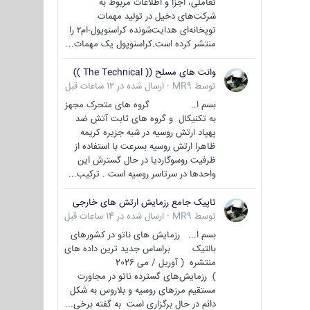
تعاملی، اجزا و اطلاعات مربوط به
شرکت‌های دخیل در تولید مهمات
توپخانه‌ای هدایت‌شونده کراسنوپول-ام۲ را
منتشر کرده است.کراسنوپول یک مهمات...
وانت های مسلح (( The Technical ))
توسط
MR9
·
ارسال شده در
12 ساعات قبل
بسم ا.. گروه های متحرک مجهز
به تکنیکال و گروه های ثابت آتش ضد
پهپاد ارتش روسیه در شبه جزیره کریمه
ظاهرا ارتش روسیه بسرعت با استفاده از
ظرفیت روسوگاردیا در حال گسترش این
واحدها در سرتاسر روسیه است . ترکیب...
تاپیک جامع رزمایش ارتش های خارجی
توسط
MR9
·
ارسال شده در
14 ساعات قبل
بسم ا... رزمایش های ناتو در کشورهای
بالتیک براساس جدید ترین داده های
منتشره ( آوریل / می 2026
) رزمایش‌های گسترده ناتو در مجاورت
مستقیم مرزهای روسیه و بلاروس به شکل
دائم در حال برگزاری است به گفته برخی...