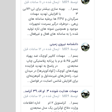
توسط
MR9
·
ارسال شده در
11 ساعات قبل
بسم ا... بهینه سازی بیشتر برای تی-72بی
3 با افزایش تهدید مهمات
سرگردان و FPV ها برعلیه سامانه های
زرهی ، دوطرف درگیر بسرعت تجهیزات
موجود و همچنین نمونه های تازه تولید
شده را به سامانه های فعال و غیرفعال...
دانشنامه نیروی زمینی
توسط
MR9
·
ارسال شده در
12 ساعات قبل
بسم ا... مهمات کالیبر کوچک ضد پهپاد
کالیبر ۵.۴۵ م.م با پرتابه پلاستیکی چاپ
سه‌بعدی در پاسخ به تهدید فزاینده
پهپادهای کوچک (کوادکوپترها) در میدان
نبرد، راه‌حل‌های غیرمتداول و کم‌هزینه‌ای
برای افزایش شانس اصابت در فواصل...
مهمات هدایت شونده 3. او.اف.39 کراسنوپل/بصیر( Krasnopol 3OF39 )
توسط
MR9
·
ارسال شده در
12 ساعات قبل
بسم ا.. کراسنوپل 2 ام اداره اطلاعات
وزارت دفاع اوکراین یک مدل سه‌بعدی