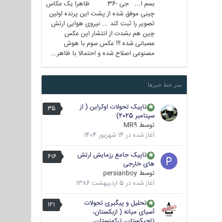
بسم ا... جی -36 ظاهرا یک عکاس
چینی موفق شده از پشت این پرنده اولین
تصویر را ثبت کند ... نیروی هوایی ارتش
چین هم بشدت از انتشار این عکس
عصبانی شده !!! عکس سوم با هوش
مصنوعی اصلاح شده و احتمالا با ظاهر...
سر خط خبرها
تاپیک تحولات اوکراین ( از
35
سپتامبر 2025)
توسط
MR9
آغاز شده در
14 شهریور 1404
تاپیک جامع رزمایش ارتش
616
های خارجی
توسط
persianboy
آغاز شده در
5 اردیبهشت 1386
تحلیل و پیگیری تحولات
121
آسیای میانه ( ازبکستان،
تاجیکستان، ترکمنستان،