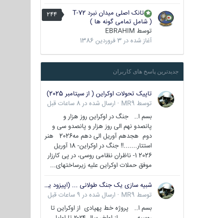
تانک اصلی میدان نبرد T-72
244
( شامل تمامی گونه ها )
توسط
EBRAHIM
آغاز شده در
3 فروردین 1386
جدیدترین پاسخ های کاربران
تاپیک تحولات اوکراین ( از سپتامبر 2025)
توسط
MR9
·
ارسال شده در
8 ساعات قبل
بسم ا.. جنگ در اوکراین روز هزار و
پانصدو نهم الی روز هزار و پانصدو سی و
دوم هجدهم آوریل الی دهم مه2026 هنر
استتار.......!! جنگ در اوکراین- 18 آوریل
2026 1- ناظران نظامی روسی، در پی کارزار
موفق حملات اوکراین علیه زیرساختهای...
شبیه سازی یک جنگ طولانی ... (اپیزود یکم : اوکراین )
توسط
MR9
·
ارسال شده در
9 ساعات قبل
بسم ا.. پروژه خط پهپادی از اوکراین تا
روسیه از اواخر سال ۲۰۲۴ تا اوایل