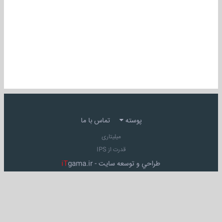
پوسته
تماس با ما
میلیتاری
قدرت از IPS
طراحي و توسعه سايت -
gama.ir
iT