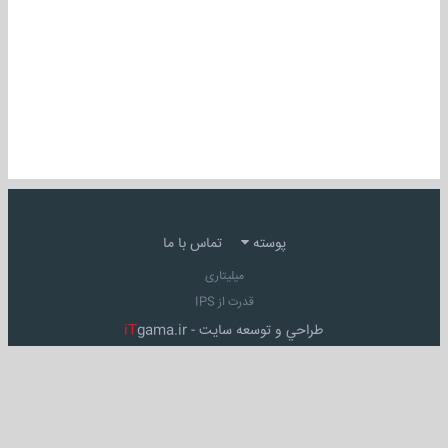
پوسته
تماس با ما
میلیتاری
قدرت از IPS
طراحي و توسعه سايت -
gama.ir
iT