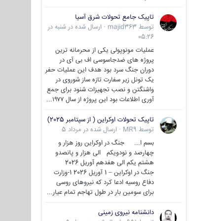
تاپیک جامع تحولات شرق آسیا
توسط
majid363
·
ارسال شده در
شنبه در
05:26
عملیات مونوپولی یکی از محرمانه ترین
پروژه های ضدجاسوسی اف بی آی در
دوران جنگ سرد بود هدف این عملیات حفر
یک تونل زیر سفارت تازه ساز شوروی در
واشنگتن و نصب تجهیزات شنود برای جمع
آوری اطلاعات بود این پروژه از سال ۱۹۷۷...
تاپیک تحولات اوکراین ( از سپتامبر 2025)
توسط
MR9
·
ارسال شده در
مرداد 5
بسم ا... جنگ در اوکراین روز هزار و
چهارصد و نودویکم الی هزار و پانصدو
هشتم یکم الی هفدهم آوریل 2026
جنگ در اوکراین – 1 آوریل 2026 1-وزارت
دفاع روسیه ادعا کرد که نیروهای روسی
برای سومین بار در طول تهاجم تمام عیار...
دانشنامه نیروی زمینی