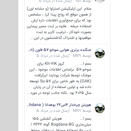
توسط
951
·
ارسال شده در
مرداد 5
سلام این اپلیکیشن استراوا (و مشابه اون)
از همون موقع که رواج پیدا کرد ، مشخص
بود که برای جمع‌آوری اطلاعات داره ارش
استفاده میشه . علاوه بر ثبت مسیر پیمایی
بصورت خودکار ، ترغیب کاربر به ثبت
موقعیتها و اشتراک‌ گذاشتنشون در این...
جنگنده برتری هوایی سوخو-57 فلون (Su-57/Felon)
توسط
MR9
·
ارسال شده در
مرداد 5
بسم ا... کروز Kh-71K برای
سوخو-57 براساس اطلاعات موجود ، این
موشک توسط شرکت یونایتد ایرکرافت
(OAK) به طور خاص برای Su-57 توسعه
داده شد و اولین استفاده از آن در پایان
سال 2025 بود. نکته جالب توجه در مورد...
هویتزر چرخدار 2اس22 بوهدانا ( wheeled howitzer 2S22 Bohdana )
توسط
MR9
·
ارسال شده در
مرداد 5
بسم ا... هویتزر کششی ۱۵۵
میلی‌متری Bogdana-BG گونه 2P22 /
تیپ ۵۰ توپخانه مستقل نیروهای مسلح