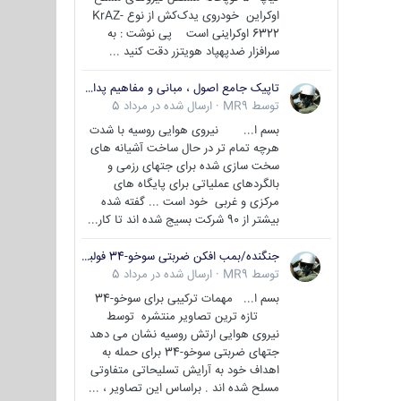
اوکراین خودروی یدک‌کش از نوع KrAZ-
6322 اوکراینی است پی نوشت : به
سرافزار ضدپهپاد هویتزر دقت کنید ...
تاپیک جامع اصول ، مبانی و مفاهیم پدافند غیر عامل
توسط
MR9
·
ارسال شده در
مرداد 5
بسم ا... نیروی هوایی روسیه با شدت
هرچه تمام تر در حال ساخت آشیانه های
سخت سازی شده برای جتهای رزمی و
بالگردهای عملیاتی برای پایگاه های
مرکزی و غربی خود است ... گفته شده
بیشتر از 90 شرکت بسیج شده اند تا کار...
جنگنده/بمب افکن ضربتی سوخو-34 فولبک ( Sukhoi Su-34/Fullback)
توسط
MR9
·
ارسال شده در
مرداد 5
بسم ا... مهمات ترکیبی برای سوخو-34
تازه ترین تصاویر منتشره توسط
نیروی هوایی ارتش روسیه نشان می دهد
جتهای ضربتی سوخو-34 برای حمله به
اهداف خود به آرایش تسلیحاتی متفاوتی
مسلح شده اند . براساس این تصاویر ، ...