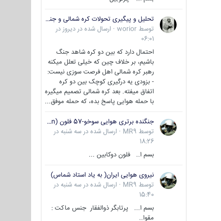
تحلیل و پیگیری تحولات کره شمالی و جنوبی
توسط
worior
·
ارسال شده در
دیروز در
06:01
احتمال دارد که بین دو کره شاهد جنگ
باشیم، بر خلاف چین که خیلی تعلل میکنه
رهبر کره شمالی اهل فرصت سوزی نیست:
- بزودی یه درگیری کوچک بین دو کره
اتفاق میفته. بعد کره شمالی تصمیم میگیره
با حمله هوایی پاسخ بده، که حمله موفق...
جنگنده برتری هوایی سوخو-57 فلون (Su-57/Felon)
توسط
MR9
·
ارسال شده در
سه شنبه در
18:26
بسم ا.. فلون دوکابین ...
نیروی هوایی ایران( به یاد استاد شماس)
توسط
MR9
·
ارسال شده در
سه شنبه در
15:40
بسم ا... پرتابگر ذوالفقار جنس ماکت :
مقوا..