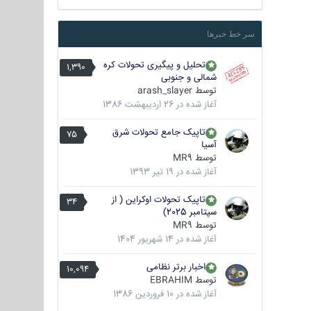
سر خط خبرها
تحلیل و پیگیری تحولات کره
1,390
شمالی و جنوبی
توسط
arash_slayer
آغاز شده در
26 اردیبهشت 1386
تاپیک جامع تحولات شرق
75
آسیا
توسط
MR9
آغاز شده در
19 تیر 1393
تاپیک تحولات اوکراین ( از
34
سپتامبر 2025)
توسط
MR9
آغاز شده در
14 شهریور 1404
اخبار برتر نظامی
10,094
توسط
EBRAHIM
آغاز شده در
10 فروردین 1386