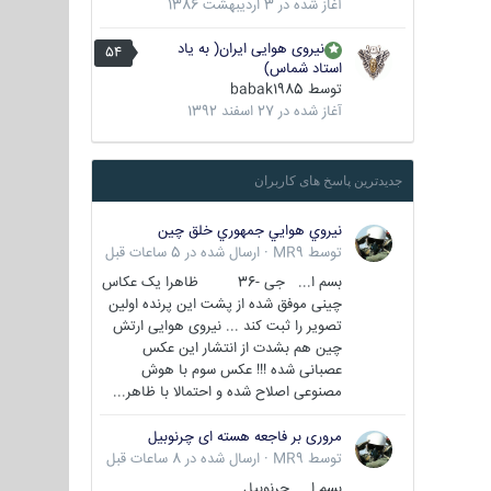
آغاز شده در
3 اردیبهشت 1386
نیروی هوایی ایران( به یاد
54
استاد شماس)
توسط
babak1985
آغاز شده در
27 اسفند 1392
جدیدترین پاسخ های کاربران
نيروي هوايي جمهوري خلق چين
توسط
MR9
·
ارسال شده در
5 ساعات قبل
بسم ا... جی -36 ظاهرا یک عکاس
چینی موفق شده از پشت این پرنده اولین
تصویر را ثبت کند ... نیروی هوایی ارتش
چین هم بشدت از انتشار این عکس
عصبانی شده !!! عکس سوم با هوش
مصنوعی اصلاح شده و احتمالا با ظاهر...
مروری بر فاجعه هسته ای چرنوبیل
توسط
MR9
·
ارسال شده در
8 ساعات قبل
بسم ا.. چرنوبیل