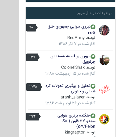
موضوعات در حال مرور
نيروي هوايي جمهوري خلق
90
چين
توسط
RedArmy
آغاز شده در
7 آذر 1386
مروری بر فاجعه هسته ای
137
چرنوبیل
توسط
ColonelShak
آغاز شده در
15 اردیبهشت 1388
تحلیل و پیگیری تحولات کره
1,390
شمالی و جنوبی
توسط
arash_slayer
آغاز شده در
26 اردیبهشت 1386
جنگنده برتری هوایی
324
سوخو-57 فلون (Su-
57/Felon)
توسط
kingraptor