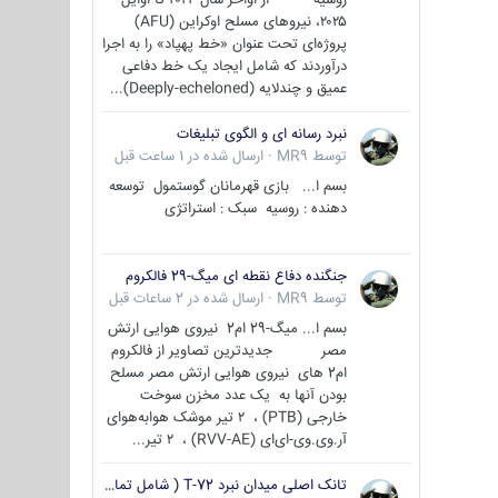
۲۰۲۵، نیروهای مسلح اوکراین (AFU)
پروژه‌ای تحت عنوان «خط پهپاد» را به اجرا
درآوردند که شامل ایجاد یک خط دفاعی
عمیق و چندلایه (Deeply-echeloned)...
نبرد رسانه ای و الگوی تبلیغات
توسط
MR9
·
ارسال شده در
1 ساعت قبل
بسم ا... بازی قهرمانان گوستمول توسعه
دهنده : روسیه سبک : استراتژی
جنگنده دفاع نقطه ای میگ-29 فالکروم
توسط
MR9
·
ارسال شده در
2 ساعات قبل
بسم ا... میگ-29 ام2 نیروی هوایی ارتش
مصر جدیدترین تصاویر از فالکروم
ام2 های نیروی هوایی ارتش مصر مسلح
بودن آنها به یک عدد مخزن سوخت
خارجی (PTB) ، ۲ تیر موشک هوابه‌هوای
آر.وی.وی-ای‌ای (RVV-AE) ، ۲ تیر...
تانک اصلی میدان نبرد T-72 ( شامل تمامی گونه ها )