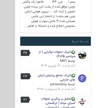
بسم ا... جی -36 ظاهرا یک عکاس
چینی موفق شده از پشت این پرنده اولین
تصویر را ثبت کند ... نیروی هوایی ارتش
چین هم بشدت از انتشار این عکس
عصبانی شده !!! عکس سوم با هوش
مصنوعی اصلاح شده و احتمالا با ظاهر...
سر خط خبرها
تاپیک تحولات اوکراین ( از
35
سپتامبر 2025)
توسط
MR9
آغاز شده در
14 شهریور 1404
تاپیک جامع رزمایش ارتش
616
های خارجی
توسط
persianboy
آغاز شده در
5 اردیبهشت 1386
تحلیل و پیگیری تحولات
121
آسیای میانه ( ازبکستان،
تاجیکستان، ترکمنستان،