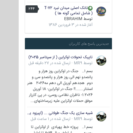
تانک اصلی میدان نبرد T-72
244
( شامل تمامی گونه ها )
توسط
EBRAHIM
آغاز شده در
3 فروردین 1386
جدیدترین پاسخ های کاربران
تاپیک تحولات اوکراین ( از سپتامبر 2025)
توسط
MR9
·
ارسال شده در
27 دقیقه قبل
بسم ا.. جنگ در اوکراین روز هزار و
پانصدو نهم الی روز هزار و پانصدو سی و
دوم هجدهم آوریل الی دهم مه2026 هنر
استتار.......!! جنگ در اوکراین- 18 آوریل
2026 1- ناظران نظامی روسی، در پی کارزار
موفق حملات اوکراین علیه زیرساختهای...
شبیه سازی یک جنگ طولانی ... (اپیزود یکم : اوکراین )
توسط
MR9
·
ارسال شده در
1 ساعت قبل
بسم ا.. پروژه خط پهپادی از اوکراین تا
روسیه از اواخر سال ۲۰۲۴ تا اوایل