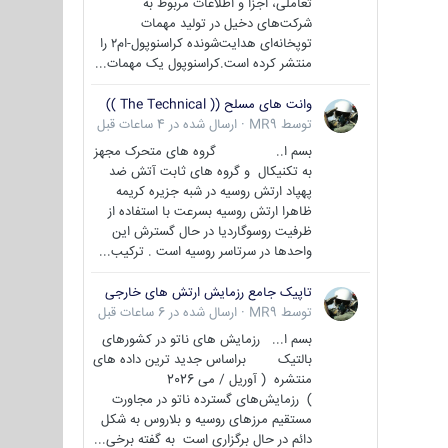
تعاملی، اجزا و اطلاعات مربوط به
شرکت‌های دخیل در تولید مهمات
توپخانه‌ای هدایت‌شونده کراسنوپول-ام۲ را
منتشر کرده است.کراسنوپول یک مهمات...
وانت های مسلح (( The Technical ))
توسط
MR9
·
ارسال شده در
4 ساعات قبل
بسم ا.. گروه های متحرک مجهز
به تکنیکال و گروه های ثابت آتش ضد
پهپاد ارتش روسیه در شبه جزیره کریمه
ظاهرا ارتش روسیه بسرعت با استفاده از
ظرفیت روسوگاردیا در حال گسترش این
واحدها در سرتاسر روسیه است . ترکیب...
تاپیک جامع رزمایش ارتش های خارجی
توسط
MR9
·
ارسال شده در
6 ساعات قبل
بسم ا... رزمایش های ناتو در کشورهای
بالتیک براساس جدید ترین داده های
منتشره ( آوریل / می 2026
) رزمایش‌های گسترده ناتو در مجاورت
مستقیم مرزهای روسیه و بلاروس به شکل
دائم در حال برگزاری است به گفته برخی...