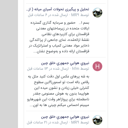
تحلیل و پیگیری تحولات آسیای میانه ( ازبکستان، تاجیکستان، ترکمنستان، قزاقستان و قرقیزستان )
توسط
MR9
·
ارسال شده در
6 ساعات قبل
بسم ا.. حضور و سرمایه گذاری گسترده
ایالات متحده در زیرساختهای معدنی
قزاقستان برای کاربردهای نظامی
نقشهٔ ارائه‌شده، نمای جامعی از پراکندگی
ذخایر مواد معدنی کمیاب و استراتژیک در
قزاقستان ارائه داده و به‌وضوح نشان...
نيروي هوايي جمهوري خلق چين
توسط
hfm
·
ارسال شده در
13 ساعات قبل
به شه پرهای عکس اول دقت کنید مثل یه
رقاص باله است تو اسمون!!این سطوح
کنترلی خیلی زیادن و نشون میده این
هواپیما بدون یه هوش مصنوعی جقدر
نامطمئنه برای پرواز!هر وقت این شهپرهارو
میبینم احساس میکنم چینی ها به اون...
نيروي هوايي جمهوري خلق چين
توسط
MR9
·
ارسال شده در
21 ساعات قبل