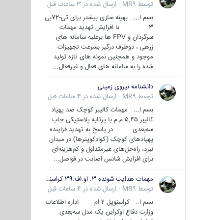
توسط
MR9
·
ارسال شده در
3 ساعات قبل
بسم ا... بهینه سازی بیشتر برای تی-72بی
3 با افزایش تهدید مهمات
سرگردان و FPV ها برعلیه سامانه های
زرهی ، دوطرف درگیر بسرعت تجهیزات
موجود و همچنین نمونه های تازه تولید
شده را به سامانه های فعال و غیرفعال...
دانشنامه نیروی زمینی
توسط
MR9
·
ارسال شده در
4 ساعات قبل
بسم ا... مهمات کالیبر کوچک ضد پهپاد
کالیبر ۵.۴۵ م.م با پرتابه پلاستیکی چاپ
سه‌بعدی در پاسخ به تهدید فزاینده
پهپادهای کوچک (کوادکوپترها) در میدان
نبرد، راه‌حل‌های غیرمتداول و کم‌هزینه‌ای
برای افزایش شانس اصابت در فواصل...
مهمات هدایت شونده 3. او.اف.39 کراسنوپل/بصیر( Krasnopol 3OF39 )
توسط
MR9
·
ارسال شده در
4 ساعات قبل
بسم ا.. کراسنوپل 2 ام اداره اطلاعات
وزارت دفاع اوکراین یک مدل سه‌بعدی