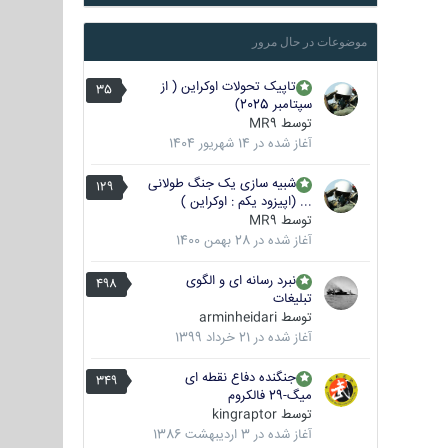
موضوعات در حال مرور
تاپیک تحولات اوکراین ( از
35
سپتامبر 2025)
توسط
MR9
آغاز شده در
14 شهریور 1404
شبیه سازی یک جنگ طولانی
129
... (اپیزود یکم : اوکراین )
توسط
MR9
آغاز شده در
28 بهمن 1400
نبرد رسانه ای و الگوی
498
تبلیغات
توسط
arminheidari
آغاز شده در
21 خرداد 1399
جنگنده دفاع نقطه ای
349
میگ-29 فالکروم
توسط
kingraptor
آغاز شده در
3 اردیبهشت 1386