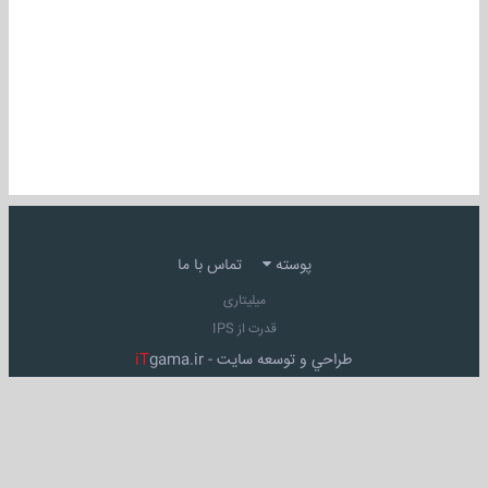
پوسته
تماس با ما
میلیتاری
قدرت از IPS
طراحي و توسعه سايت -
gama.ir
iT