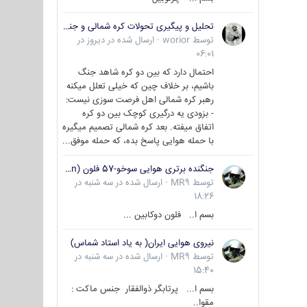
تحلیل و پیگیری تحولات کره شمالی و جنوبی
توسط
worior
·
ارسال شده در
دیروز در
06:01
احتمال دارد که بین دو کره شاهد جنگ
باشیم، بر خلاف چین که خیلی تعلل میکنه
رهبر کره شمالی اهل فرصت سوزی نیست:
- بزودی یه درگیری کوچک بین دو کره
اتفاق میفته. بعد کره شمالی تصمیم میگیره
با حمله هوایی پاسخ بده، که حمله موفق...
جنگنده برتری هوایی سوخو-57 فلون (Su-57/Felon)
توسط
MR9
·
ارسال شده در
سه شنبه در
18:26
بسم ا.. فلون دوکابین ...
نیروی هوایی ایران( به یاد استاد شماس)
توسط
MR9
·
ارسال شده در
سه شنبه در
15:40
بسم ا... پرتابگر ذوالفقار جنس ماکت :
مقوا..