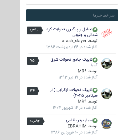
سر خط خبرها
تحلیل و پیگیری تحولات کره
1,390
شمالی و جنوبی
توسط
arash_slayer
آغاز شده در
26 اردیبهشت 1386
تاپیک جامع تحولات شرق
75
آسیا
توسط
MR9
آغاز شده در
19 تیر 1393
تاپیک تحولات اوکراین ( از
34
سپتامبر 2025)
توسط
MR9
آغاز شده در
14 شهریور 1404
اخبار برتر نظامی
10,094
توسط
EBRAHIM
آغاز شده در
10 فروردین 1386