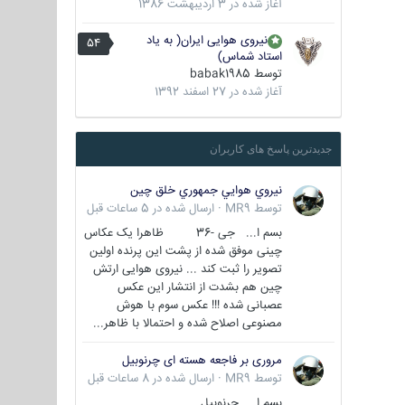
آغاز شده در
3 اردیبهشت 1386
نیروی هوایی ایران( به یاد
54
استاد شماس)
توسط
babak1985
آغاز شده در
27 اسفند 1392
جدیدترین پاسخ های کاربران
نيروي هوايي جمهوري خلق چين
توسط
MR9
·
ارسال شده در
5 ساعات قبل
بسم ا... جی -36 ظاهرا یک عکاس
چینی موفق شده از پشت این پرنده اولین
تصویر را ثبت کند ... نیروی هوایی ارتش
چین هم بشدت از انتشار این عکس
عصبانی شده !!! عکس سوم با هوش
مصنوعی اصلاح شده و احتمالا با ظاهر...
مروری بر فاجعه هسته ای چرنوبیل
توسط
MR9
·
ارسال شده در
8 ساعات قبل
بسم ا.. چرنوبیل