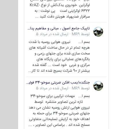
اوکراین خودروی یدک‌کش از نوع KrAZ-
6322 اوکراینی است پی نوشت : به
سرافزار ضدپهپاد هویتزر دقت کنید ...
تاپیک جامع اصول ، مبانی و مفاهیم پدافند غیر عامل
توسط
MR9
·
ارسال شده در
مرداد 5
بسم ا... نیروی هوایی روسیه با شدت
هرچه تمام تر در حال ساخت آشیانه های
سخت سازی شده برای جتهای رزمی و
بالگردهای عملیاتی برای پایگاه های
مرکزی و غربی خود است ... گفته شده
بیشتر از 90 شرکت بسیج شده اند تا کار...
جنگنده/بمب افکن ضربتی سوخو-34 فولبک ( Sukhoi Su-34/Fullback)
توسط
MR9
·
ارسال شده در
مرداد 5
بسم ا... مهمات ترکیبی برای سوخو-34
تازه ترین تصاویر منتشره توسط
نیروی هوایی ارتش روسیه نشان می دهد
جتهای ضربتی سوخو-34 برای حمله به
اهداف خود به آرایش تسلیحاتی متفاوتی
مسلح شده اند . براساس این تصاویر ، ...