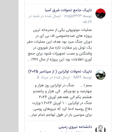
تاپیک جامع تحولات شرق آسیا
توسط
majid363
·
ارسال شده در
شنبه در
05:26
عملیات مونوپولی یکی از محرمانه ترین
پروژه های ضدجاسوسی اف بی آی در
دوران جنگ سرد بود هدف این عملیات حفر
یک تونل زیر سفارت تازه ساز شوروی در
واشنگتن و نصب تجهیزات شنود برای جمع
آوری اطلاعات بود این پروژه از سال ۱۹۷۷...
تاپیک تحولات اوکراین ( از سپتامبر 2025)
توسط
MR9
·
ارسال شده در
مرداد 5
بسم ا... جنگ در اوکراین روز هزار و
چهارصد و نودویکم الی هزار و پانصدو
هشتم یکم الی هفدهم آوریل 2026
جنگ در اوکراین – 1 آوریل 2026 1-وزارت
دفاع روسیه ادعا کرد که نیروهای روسی
برای سومین بار در طول تهاجم تمام عیار...
دانشنامه نیروی زمینی