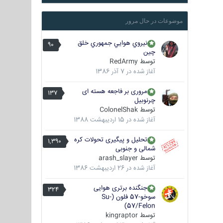
موضوعات در حال مرور
نيروي هوايي جمهوري خلق
90
چين
توسط
RedArmy
آغاز شده در
7 آذر 1386
مروری بر فاجعه هسته ای
137
چرنوبیل
توسط
ColonelShak
آغاز شده در
15 اردیبهشت 1388
تحلیل و پیگیری تحولات کره
1,390
شمالی و جنوبی
توسط
arash_slayer
آغاز شده در
26 اردیبهشت 1386
جنگنده برتری هوایی
324
سوخو-57 فلون (Su-
57/Felon)
توسط
kingraptor