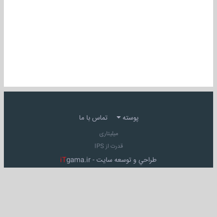
پوسته
تماس با ما
میلیتاری
قدرت از IPS
طراحي و توسعه سايت -
gama.ir
iT