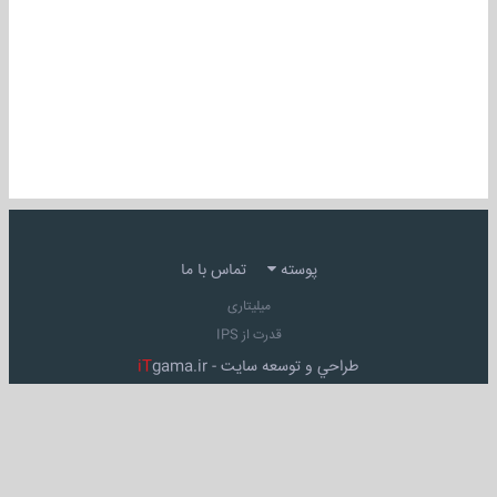
پوسته
تماس با ما
میلیتاری
قدرت از IPS
طراحي و توسعه سايت -
gama.ir
iT