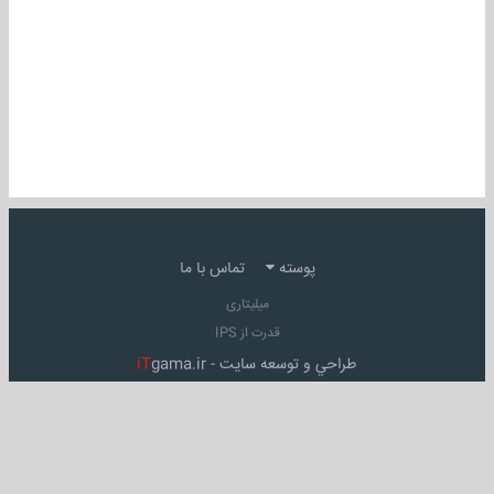
پوسته
تماس با ما
میلیتاری
قدرت از IPS
طراحي و توسعه سايت -
gama.ir
iT