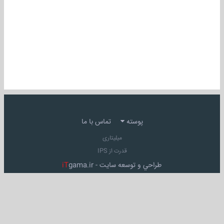
پوسته
تماس با ما
میلیتاری
قدرت از IPS
طراحي و توسعه سايت -
gama.ir
iT