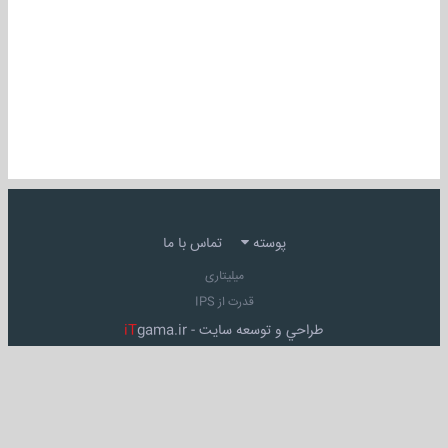
پوسته
تماس با ما
میلیتاری
قدرت از IPS
طراحي و توسعه سايت -
gama.ir
iT