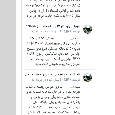
موشک توسط شرکت یونایتد ایرکرافت
(OAK) به طور خاص برای Su-57 توسعه
داده شد و اولین استفاده از آن در پایان
سال 2025 بود. نکته جالب توجه در مورد...
هویتزر چرخدار 2اس22 بوهدانا ( wheeled howitzer 2S22 Bohdana )
توسط
MR9
·
ارسال شده در
مرداد 5
بسم ا... هویتزر کششی ۱۵۵
میلی‌متری Bogdana-BG گونه 2P22 /
تیپ ۵۰ توپخانه مستقل نیروهای مسلح
اوکراین خودروی یدک‌کش از نوع KrAZ-
6322 اوکراینی است پی نوشت : به
سرافزار ضدپهپاد هویتزر دقت کنید ...
تاپیک جامع اصول ، مبانی و مفاهیم پدافند غیر عامل
توسط
MR9
·
ارسال شده در
مرداد 5
بسم ا... نیروی هوایی روسیه با شدت
هرچه تمام تر در حال ساخت آشیانه های
سخت سازی شده برای جتهای رزمی و
بالگردهای عملیاتی برای پایگاه های
مرکزی و غربی خود است ... گفته شده
بیشتر از 90 شرکت بسیج شده اند تا کار...