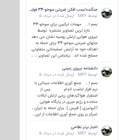
جنگنده/بمب افکن ضربتی سوخو-34 فولبک ( Sukhoi Su-34/Fullback)
توسط
MR9
·
ارسال شده در
مرداد 5
بسم ا... مهمات ترکیبی برای سوخو-34
تازه ترین تصاویر منتشره توسط
نیروی هوایی ارتش روسیه نشان می دهد
جتهای ضربتی سوخو-34 برای حمله به
اهداف خود به آرایش تسلیحاتی متفاوتی
مسلح شده اند . براساس این تصاویر ، ...
دانشنامه نیروی زمینی
توسط
MR9
·
ارسال شده در
مرداد 5
بسم ا... جمع آوری اطلاعات میدانی با
نرم افزار تناسب اندام پس از
استقرار هواگردهای رزمی ارتش ایالات
متحده و رژیم عبری در پایگاه هوایی
آکروتیری ( قبرس ) برای حمله به ایران ،
تمرکز بر روی جمع آوری اطلاعات از این...
اخبار برتر نظامی
توسط
MR9
·
ارسال شده در
مرداد 5