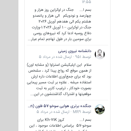
12:55
بسم ا... جنگ در اوکراین روز هزار و
چهارصد و نودویکم الی هزار و پانصدو
هشتم یکم الی هفدهم آوریل 2026
جنگ در اوکراین – 1 آوریل 2026 1-وزارت
دفاع روسیه ادعا کرد که نیروهای روسی
برای سومین بار در طول تهاجم تمام عیار...
دانشنامه نیروی زمینی
توسط
951
·
ارسال شده در
مرداد 5
سلام این اپلیکیشن استراوا (و مشابه اون)
از همون موقع که رواج پیدا کرد ، مشخص
بود که برای جمع‌آوری اطلاعات داره ارش
استفاده میشه . علاوه بر ثبت مسیر پیمایی
بصورت خودکار ، ترغیب کاربر به ثبت
موقعیتها و اشتراک‌ گذاشتنشون در این...
جنگنده برتری هوایی سوخو-57 فلون (Su-57/Felon)
توسط
MR9
·
ارسال شده در
مرداد 5
بسم ا... کروز Kh-71K برای
سوخو-57 براساس اطلاعات موجود ، این