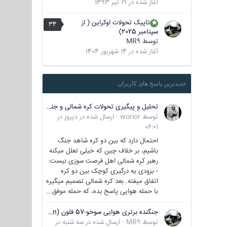
آغاز شده در
19 تیر 1393
تاپیک تحولات اوکراین ( از
34
سپتامبر 2025)
توسط
MR9
آغاز شده در
14 شهریور 1404
جدیدترین پاسخ های کاربران
تحلیل و پیگیری تحولات کره شمالی و جنوبی
توسط
worior
·
ارسال شده در
دیروز در
06:01
احتمال دارد که بین دو کره شاهد جنگ
باشیم، بر خلاف چین که خیلی تعلل میکنه
رهبر کره شمالی اهل فرصت سوزی نیست:
- بزودی یه درگیری کوچک بین دو کره
اتفاق میفته. بعد کره شمالی تصمیم میگیره
با حمله هوایی پاسخ بده، که حمله موفق...
جنگنده برتری هوایی سوخو-57 فلون (Su-57/Felon)
توسط
MR9
·
ارسال شده در
سه شنبه در