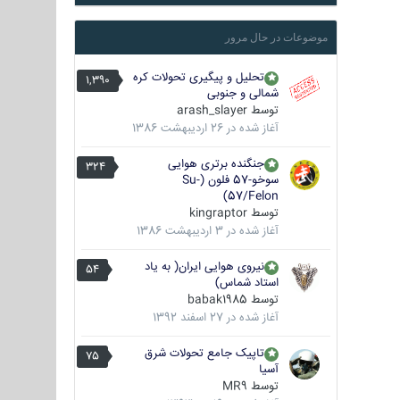
موضوعات در حال مرور
تحلیل و پیگیری تحولات کره
1,390
شمالی و جنوبی
توسط
arash_slayer
آغاز شده در
26 اردیبهشت 1386
جنگنده برتری هوایی
324
سوخو-57 فلون (Su-
57/Felon)
توسط
kingraptor
آغاز شده در
3 اردیبهشت 1386
نیروی هوایی ایران( به یاد
54
استاد شماس)
توسط
babak1985
آغاز شده در
27 اسفند 1392
تاپیک جامع تحولات شرق
75
آسیا
توسط
MR9