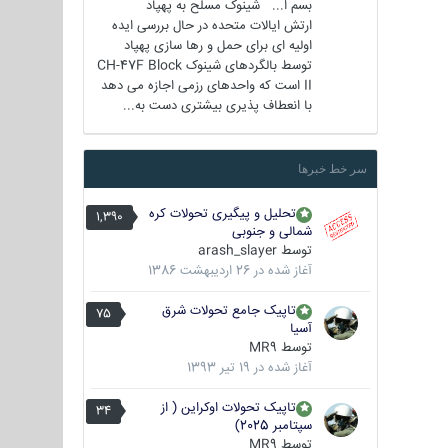
بسم ا... شینوک مسلح به پهپاد
ارتش ایالات متحده در حال بررسی ایده
اولیه ای برای حمل و رها سازی پهپاد
توسط بالگردهای شینوک CH-47F Block
II است که واحدهای رزمی اجازه می دهد
با انعطاف پذیری بیشتری دست به...
سر خط خبرها
تحلیل و پیگیری تحولات کره
1,390
شمالی و جنوبی
توسط
arash_slayer
آغاز شده در
26 اردیبهشت 1386
تاپیک جامع تحولات شرق
75
آسیا
توسط
MR9
آغاز شده در
19 تیر 1393
تاپیک تحولات اوکراین ( از
34
سپتامبر 2025)
توسط
MR9