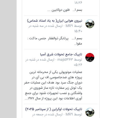
18:26
بسم ا.. فلون دوکابین ...
نیروی هوایی ایران( به یاد استاد شماس)
توسط
MR9
·
ارسال شده در
سه شنبه در
15:40
بسم ا... پرتابگر ذوالفقار جنس ماکت :
مقوا..
تاپیک جامع تحولات شرق آسیا
توسط
majid363
·
ارسال شده در
شنبه در
05:26
عملیات مونوپولی یکی از محرمانه ترین
پروژه های ضدجاسوسی اف بی آی در
دوران جنگ سرد بود هدف این عملیات حفر
یک تونل زیر سفارت تازه ساز شوروی در
واشنگتن و نصب تجهیزات شنود برای جمع
آوری اطلاعات بود این پروژه از سال ۱۹۷۷...
تاپیک تحولات اوکراین ( از سپتامبر 2025)
توسط
MR9
·
ارسال شده در
جمعه در