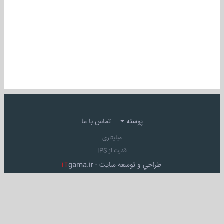
پوسته
تماس با ما
میلیتاری
قدرت از IPS
طراحي و توسعه سايت -
gama.ir
iT