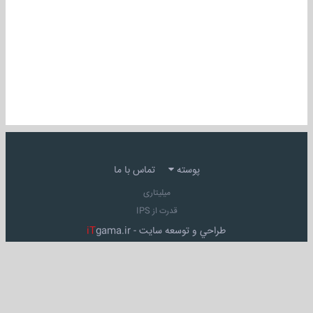
پوسته
تماس با ما
میلیتاری
قدرت از IPS
طراحي و توسعه سايت -
gama.ir
iT