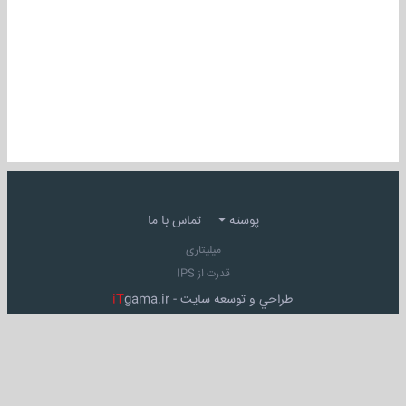
پوسته
تماس با ما
میلیتاری
قدرت از IPS
طراحي و توسعه سايت -
gama.ir
iT