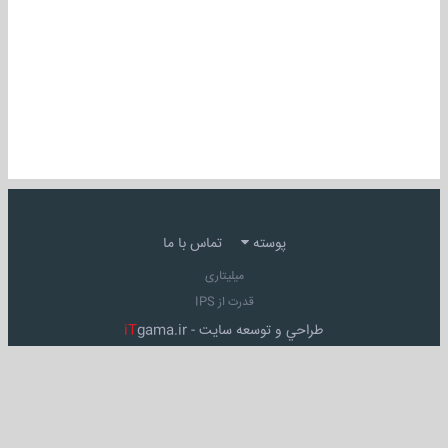
پوسته
تماس با ما
میلیتاری
قدرت از IPS
طراحي و توسعه سايت -
gama.ir
iT