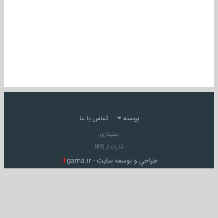
پوسته
تماس با ما
میلیتاری
قدرت از IPS
طراحي و توسعه سايت -
gama.ir
iT