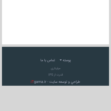
پوسته
تماس با ما
میلیتاری
قدرت از IPS
طراحي و توسعه سايت -
gama.ir
iT