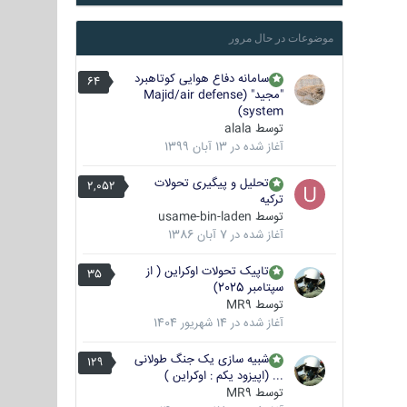
موضوعات در حال مرور
سامانه دفاع هوایی کوتاهبرد
64
"مجید" (Majid/air defense
system)
توسط
alala
آغاز شده در
13 آبان 1399
تحلیل و پیگیری تحولات
2,052
ترکیه
توسط
usame-bin-laden
آغاز شده در
7 آبان 1386
تاپیک تحولات اوکراین ( از
35
سپتامبر 2025)
توسط
MR9
آغاز شده در
14 شهریور 1404
شبیه سازی یک جنگ طولانی
129
... (اپیزود یکم : اوکراین )
توسط
MR9