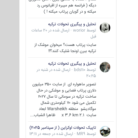
دیگه ( فرانسه هم میبره از اقیانوس رد
میکنه و در گویان پرتاب میکنه ! )
تحلیل و پیگیری تحولات ترکیه
توسط
worior
·
ارسال شده در
20 ساعات
قبل
سایت پرتاب هست؟ میخوان موشک از
ترکیه ببرن اونجا شلیک کنند؟!!
تحلیل و پیگیری تحولات ترکیه
توسط
bds110
·
ارسال شده در
شنبه در
20:25
تصویر ماهواره ای از سایت ۳۵۰ میلیون
دلاری پرتاب فضایی و موشکی در حال
ساخت ترکیه در سومالی تا سال ۲۰۲۷
تکمیل می شود ۷۰ کیلومتری شمال
موگادیشو منطقه Warsheikh ابعاد
سایت 2.1 x 3.6 km ظاهرا الشباب...
تاپیک تحولات اوکراین ( از سپتامبر 2025)
توسط
MR9
·
ارسال شده در
جمعه در 13:11