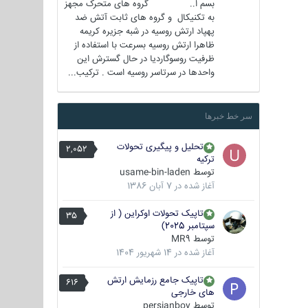
بسم ا.. گروه های متحرک مجهز
به تکنیکال و گروه های ثابت آتش ضد
پهپاد ارتش روسیه در شبه جزیره کریمه
ظاهرا ارتش روسیه بسرعت با استفاده از
ظرفیت روسوگاردیا در حال گسترش این
واحدها در سرتاسر روسیه است . ترکیب...
سر خط خبرها
تحلیل و پیگیری تحولات
2,052
ترکیه
توسط
usame-bin-laden
آغاز شده در
7 آبان 1386
تاپیک تحولات اوکراین ( از
35
سپتامبر 2025)
توسط
MR9
آغاز شده در
14 شهریور 1404
تاپیک جامع رزمایش ارتش
616
های خارجی
توسط
persianboy