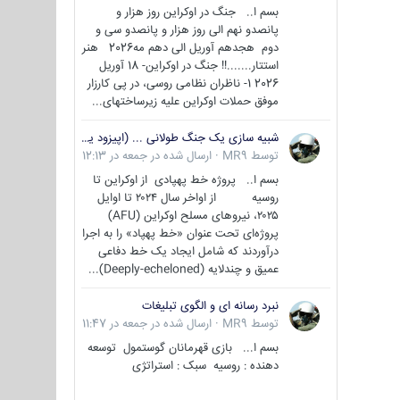
بسم ا.. جنگ در اوکراین روز هزار و
پانصدو نهم الی روز هزار و پانصدو سی و
دوم هجدهم آوریل الی دهم مه2026 هنر
استتار.......!! جنگ در اوکراین- 18 آوریل
2026 1- ناظران نظامی روسی، در پی کارزار
موفق حملات اوکراین علیه زیرساختهای...
شبیه سازی یک جنگ طولانی ... (اپیزود یکم : اوکراین )
توسط
MR9
·
ارسال شده در
جمعه در 12:13
بسم ا.. پروژه خط پهپادی از اوکراین تا
روسیه از اواخر سال ۲۰۲۴ تا اوایل
۲۰۲۵، نیروهای مسلح اوکراین (AFU)
پروژه‌ای تحت عنوان «خط پهپاد» را به اجرا
درآوردند که شامل ایجاد یک خط دفاعی
عمیق و چندلایه (Deeply-echeloned)...
نبرد رسانه ای و الگوی تبلیغات
توسط
MR9
·
ارسال شده در
جمعه در 11:47
بسم ا... بازی قهرمانان گوستمول توسعه
دهنده : روسیه سبک : استراتژی