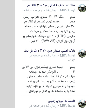
جنگنده دفاع نقطه ای میگ-29 فالکروم
توسط
MR9
·
ارسال شده در
جمعه در 10:51
بسم ا... میگ-29 ام2 نیروی هوایی ارتش
مصر جدیدترین تصاویر از فالکروم
ام2 های نیروی هوایی ارتش مصر مسلح
بودن آنها به یک عدد مخزن سوخت
خارجی (PTB) ، ۲ تیر موشک هوابه‌هوای
آر.وی.وی-ای‌ای (RVV-AE) ، ۲ تیر...
تانک اصلی میدان نبرد T-72 ( شامل تمامی گونه ها )
توسط
MR9
·
ارسال شده در
جمعه در
09:51
بسم ا... بهینه سازی بیشتر برای تی-72بی
3 با افزایش تهدید مهمات
سرگردان و FPV ها برعلیه سامانه های
زرهی ، دوطرف درگیر بسرعت تجهیزات
موجود و همچنین نمونه های تازه تولید
شده را به سامانه های فعال و غیرفعال...
دانشنامه نیروی زمینی
توسط
MR9
·
ارسال شده در
جمعه در