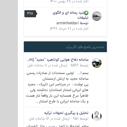
آغاز شده در
28 بهمن 1400
نبرد رسانه ای و الگوی
498
تبلیغات
توسط
arminheidari
آغاز شده در
21 خرداد 1399
جدیدترین پاسخ های کاربران
سامانه دفاع هوایی کوتاهبرد "مجید" (Majid/air defense system)
توسط
MR9
·
ارسال شده در
11 ساعات قبل
بسم ا... اولین مستندات از صادرات رسمی
سامانه مجید به ارتش ارمنستان
پی نوشت : در سرتاسر این تاپیک ، مجید
های ایرانی استتار استاندارد نداشتند ولی
ظاهراً مرغ همسایه این بار واقعاً غاز هست
و یک سامانه ایرانی با طرح استتار...
تحلیل و پیگیری تحولات ترکیه
توسط
951
·
ارسال شده در
16 ساعات قبل
سلام احتمالا با کشتی ببرن ، مثل کشورای