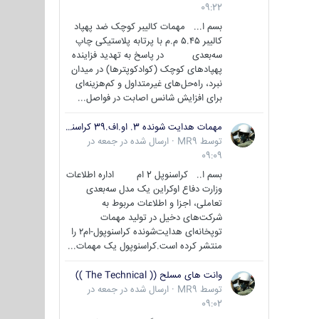
09:22
بسم ا... مهمات کالیبر کوچک ضد پهپاد
کالیبر ۵.۴۵ م.م با پرتابه پلاستیکی چاپ
سه‌بعدی در پاسخ به تهدید فزاینده
پهپادهای کوچک (کوادکوپترها) در میدان
نبرد، راه‌حل‌های غیرمتداول و کم‌هزینه‌ای
برای افزایش شانس اصابت در فواصل...
مهمات هدایت شونده 3. او.اف.39 کراسنوپل/بصیر( Krasnopol 3OF39 )
توسط
MR9
·
ارسال شده در
جمعه در
09:09
بسم ا.. کراسنوپل 2 ام اداره اطلاعات
وزارت دفاع اوکراین یک مدل سه‌بعدی
تعاملی، اجزا و اطلاعات مربوط به
شرکت‌های دخیل در تولید مهمات
توپخانه‌ای هدایت‌شونده کراسنوپول-ام۲ را
منتشر کرده است.کراسنوپول یک مهمات...
وانت های مسلح (( The Technical ))
توسط
MR9
·
ارسال شده در
جمعه در
09:02