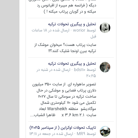
دیگه ( فرانسه هم میبره از اقیانوس رد
میکنه و در گویان پرتاب میکنه ! )
تحلیل و پیگیری تحولات ترکیه
توسط
worior
·
ارسال شده در
18 ساعات
قبل
سایت پرتاب هست؟ میخوان موشک از
ترکیه ببرن اونجا شلیک کنند؟!!
تحلیل و پیگیری تحولات ترکیه
توسط
bds110
·
ارسال شده در
شنبه در
20:25
تصویر ماهواره ای از سایت ۳۵۰ میلیون
دلاری پرتاب فضایی و موشکی در حال
ساخت ترکیه در سومالی تا سال ۲۰۲۷
تکمیل می شود ۷۰ کیلومتری شمال
موگادیشو منطقه Warsheikh ابعاد
سایت 2.1 x 3.6 km ظاهرا الشباب...
تاپیک تحولات اوکراین ( از سپتامبر 2025)
توسط
MR9
·
ارسال شده در
جمعه در 13:11