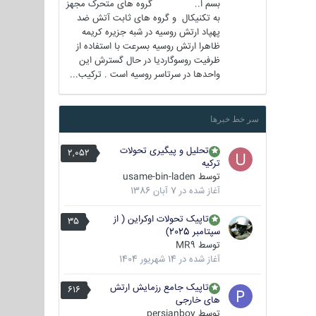
بسم ا.. گروه های متحرک مجهز
به تکنیکال و گروه های ثابت آتش ضد
پهپاد ارتش روسیه در شبه جزیره کریمه
ظاهرا ارتش روسیه بسرعت با استفاده از
ظرفیت روسوگاردیا در حال گسترش این
واحدها در سرتاسر روسیه است . ترکیب...
سر خط خبرها
تحلیل و پیگیری تحولات
2,052
ترکیه
توسط
usame-bin-laden
آغاز شده در
7 آبان 1386
تاپیک تحولات اوکراین ( از
35
سپتامبر 2025)
توسط
MR9
آغاز شده در
14 شهریور 1404
تاپیک جامع رزمایش ارتش
616
های خارجی
توسط
persianboy