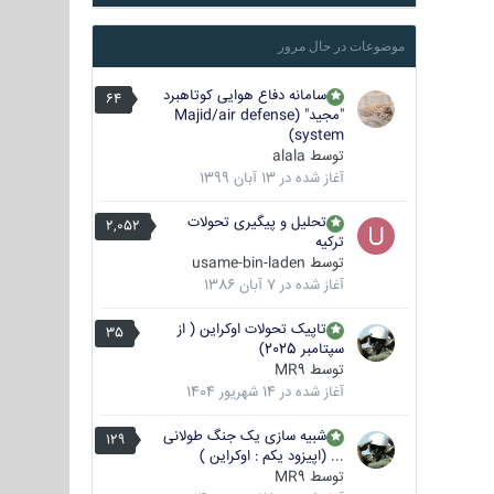
موضوعات در حال مرور
سامانه دفاع هوایی کوتاهبرد
64
"مجید" (Majid/air defense
system)
توسط
alala
آغاز شده در
13 آبان 1399
تحلیل و پیگیری تحولات
2,052
ترکیه
توسط
usame-bin-laden
آغاز شده در
7 آبان 1386
تاپیک تحولات اوکراین ( از
35
سپتامبر 2025)
توسط
MR9
آغاز شده در
14 شهریور 1404
شبیه سازی یک جنگ طولانی
129
... (اپیزود یکم : اوکراین )
توسط
MR9