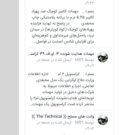
09:22
بسم ا... مهمات کالیبر کوچک ضد پهپاد
کالیبر ۵.۴۵ م.م با پرتابه پلاستیکی چاپ
سه‌بعدی در پاسخ به تهدید فزاینده
پهپادهای کوچک (کوادکوپترها) در میدان
نبرد، راه‌حل‌های غیرمتداول و کم‌هزینه‌ای
برای افزایش شانس اصابت در فواصل...
مهمات هدایت شونده 3. او.اف.39 کراسنوپل/بصیر( Krasnopol 3OF39 )
توسط
MR9
·
ارسال شده در
جمعه در
09:09
بسم ا.. کراسنوپل 2 ام اداره اطلاعات
وزارت دفاع اوکراین یک مدل سه‌بعدی
تعاملی، اجزا و اطلاعات مربوط به
شرکت‌های دخیل در تولید مهمات
توپخانه‌ای هدایت‌شونده کراسنوپول-ام۲ را
منتشر کرده است.کراسنوپول یک مهمات...
وانت های مسلح (( The Technical ))
توسط
MR9
·
ارسال شده در
جمعه در
09:02