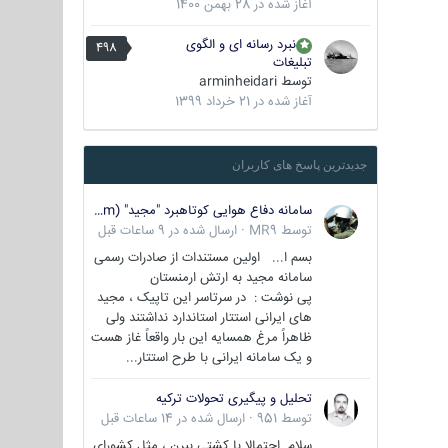
آغاز شده در
28 بهمن 1400
نبرد رسانه ای و الگوی
498
تبلیغات
توسط
arminheidari
آغاز شده در
21 خرداد 1399
جدیدترین پاسخ های کاربران
سامانه دفاع هوایی کوتاهبرد "مجید" (Majid/air defense system)
توسط
MR9
·
ارسال شده در
9 ساعات قبل
بسم ا... اولین مستندات از صادرات رسمی
سامانه مجید به ارتش ارمنستان
پی نوشت : در سرتاسر این تاپیک ، مجید
های ایرانی استتار استاندارد نداشتند ولی
ظاهراً مرغ همسایه این بار واقعاً غاز هست
و یک سامانه ایرانی با طرح استتار...
تحلیل و پیگیری تحولات ترکیه
توسط
951
·
ارسال شده در
14 ساعات قبل
سلام احتمالا با کشتی ببرن ، مثل کشورای