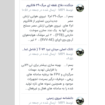
جنگنده دفاع نقطه ای میگ-29 فالکروم
توسط
MR9
·
ارسال شده در
جمعه در 10:51
بسم ا... میگ-29 ام2 نیروی هوایی ارتش
مصر جدیدترین تصاویر از فالکروم
ام2 های نیروی هوایی ارتش مصر مسلح
بودن آنها به یک عدد مخزن سوخت
خارجی (PTB) ، ۲ تیر موشک هوابه‌هوای
آر.وی.وی-ای‌ای (RVV-AE) ، ۲ تیر...
تانک اصلی میدان نبرد T-72 ( شامل تمامی گونه ها )
توسط
MR9
·
ارسال شده در
جمعه در
09:51
بسم ا... بهینه سازی بیشتر برای تی-72بی
3 با افزایش تهدید مهمات
سرگردان و FPV ها برعلیه سامانه های
زرهی ، دوطرف درگیر بسرعت تجهیزات
موجود و همچنین نمونه های تازه تولید
شده را به سامانه های فعال و غیرفعال...
دانشنامه نیروی زمینی
توسط
MR9
·
ارسال شده در
جمعه در