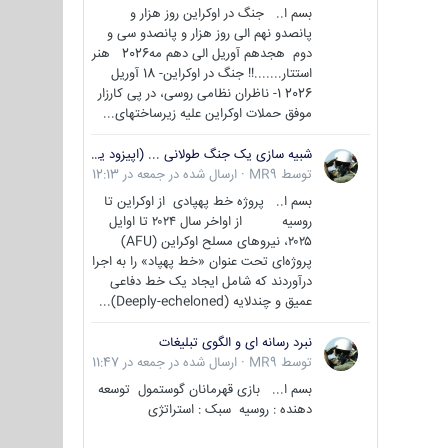
بسم ا.. جنگ در اوکراین روز هزار و
پانصدو نهم الی روز هزار و پانصدو سی و
دوم هجدهم آوریل الی دهم مه2026 هنر
استتار.......!! جنگ در اوکراین- 18 آوریل
2026 1- ناظران نظامی روسی، در پی کارزار
موفق حملات اوکراین علیه زیرساختهای...
شبیه سازی یک جنگ طولانی ... (اپیزود یکم : اوکراین )
توسط
MR9
·
ارسال شده در
جمعه در 12:13
بسم ا.. پروژه خط پهپادی از اوکراین تا
روسیه از اواخر سال ۲۰۲۴ تا اوایل
۲۰۲۵، نیروهای مسلح اوکراین (AFU)
پروژه‌ای تحت عنوان «خط پهپاد» را به اجرا
درآوردند که شامل ایجاد یک خط دفاعی
عمیق و چندلایه (Deeply-echeloned)...
نبرد رسانه ای و الگوی تبلیغات
توسط
MR9
·
ارسال شده در
جمعه در 11:47
بسم ا... بازی قهرمانان گوستمول توسعه
دهنده : روسیه سبک : استراتژی