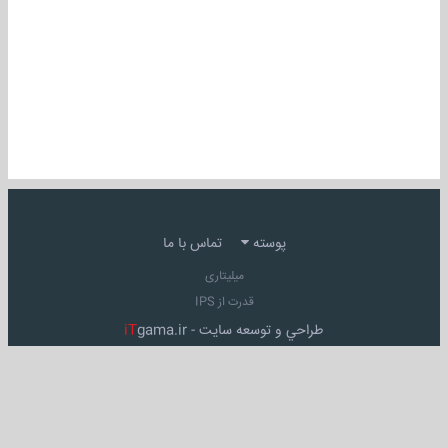
پوسته
تماس با ما
میلیتاری
قدرت از IPS
طراحي و توسعه سايت -
gama.ir
iT