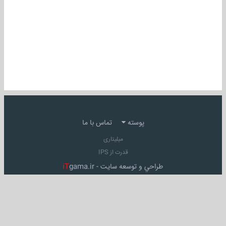
پوسته
تماس با ما
میلیتاری
قدرت از IPS
طراحي و توسعه سايت -
gama.ir
iT