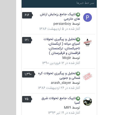
سر خط خبرها
تاپیک جامع رزمایش ارتش
616
های خارجی
توسط
persianboy
آغاز شده در
5 اردیبهشت 1386
تحلیل و پیگیری تحولات
121
آسیای میانه ( ازبکستان،
تاجیکستان، ترکمنستان،
قزاقستان و قرقیزستان )
توسط
Mojiir
آغاز شده در
12 فروردین 1390
تحلیل و پیگیری تحولات کره
1,390
شمالی و جنوبی
توسط
arash_slayer
آغاز شده در
26 اردیبهشت 1386
تاپیک جامع تحولات شرق
75
آسیا
توسط
MR9
آغاز شده در
19 تیر 1393