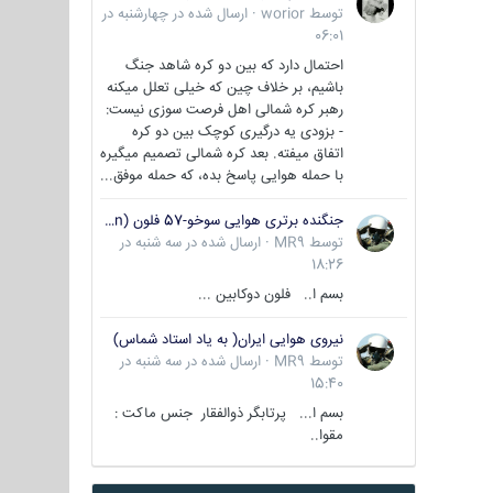
توسط
worior
·
ارسال شده در
چهارشنبه در
06:01
احتمال دارد که بین دو کره شاهد جنگ
باشیم، بر خلاف چین که خیلی تعلل میکنه
رهبر کره شمالی اهل فرصت سوزی نیست:
- بزودی یه درگیری کوچک بین دو کره
اتفاق میفته. بعد کره شمالی تصمیم میگیره
با حمله هوایی پاسخ بده، که حمله موفق...
جنگنده برتری هوایی سوخو-57 فلون (Su-57/Felon)
توسط
MR9
·
ارسال شده در
سه شنبه در
18:26
بسم ا.. فلون دوکابین ...
نیروی هوایی ایران( به یاد استاد شماس)
توسط
MR9
·
ارسال شده در
سه شنبه در
15:40
بسم ا... پرتابگر ذوالفقار جنس ماکت :
مقوا..