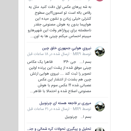
به شه پرهای عکس اول دقت کنید مثل یه
رقاص باله است تو اسمون!!این سطوح
کنترلی خیلی زیادن و نشون میده این
هواپیما بدون یه هوش مصنوعی جقدر
نامطمئنه برای پرواز!هر وقت این شهپرهارو
میبینم احساس میکنم چینی ها به اون...
نيروي هوايي جمهوري خلق چين
توسط
MR9
·
ارسال شده در
18 ساعات قبل
بسم ا... جی -36 ظاهرا یک عکاس
چینی موفق شده از پشت این پرنده اولین
تصویر را ثبت کند ... نیروی هوایی ارتش
چین هم بشدت از انتشار این عکس
عصبانی شده !!! عکس سوم با هوش
مصنوعی اصلاح شده و احتمالا با ظاهر...
مروری بر فاجعه هسته ای چرنوبیل
توسط
MR9
·
ارسال شده در
21 ساعات قبل
بسم ا.. چرنوبیل
تحلیل و پیگیری تحولات کره شمالی و جنوبی