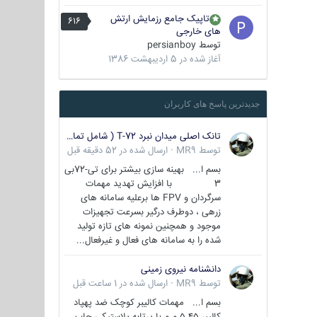
تاپیک جامع رزمایش ارتش
616
های خارجی
توسط
persianboy
آغاز شده در
5 اردیبهشت 1386
جدیدترین پاسخ های کاربران
تانک اصلی میدان نبرد T-72 ( شامل تمامی گونه ها )
توسط
MR9
·
ارسال شده در
52 دقیقه قبل
بسم ا... بهینه سازی بیشتر برای تی-72بی
3 با افزایش تهدید مهمات
سرگردان و FPV ها برعلیه سامانه های
زرهی ، دوطرف درگیر بسرعت تجهیزات
موجود و همچنین نمونه های تازه تولید
شده را به سامانه های فعال و غیرفعال...
دانشنامه نیروی زمینی
توسط
MR9
·
ارسال شده در
1 ساعت قبل
بسم ا... مهمات کالیبر کوچک ضد پهپاد
کالیبر ۵.۴۵ م.م با پرتابه پلاستیکی چاپ