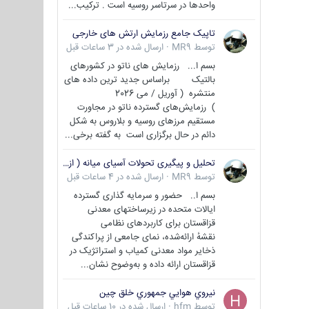
واحدها در سرتاسر روسیه است . ترکیب...
تاپیک جامع رزمایش ارتش های خارجی
توسط
MR9
·
ارسال شده در
3 ساعات قبل
بسم ا... رزمایش های ناتو در کشورهای
بالتیک براساس جدید ترین داده های
منتشره ( آوریل / می 2026
) رزمایش‌های گسترده ناتو در مجاورت
مستقیم مرزهای روسیه و بلاروس به شکل
دائم در حال برگزاری است به گفته برخی...
تحلیل و پیگیری تحولات آسیای میانه ( ازبکستان، تاجیکستان، ترکمنستان، قزاقستان و قرقیزستان )
توسط
MR9
·
ارسال شده در
4 ساعات قبل
بسم ا.. حضور و سرمایه گذاری گسترده
ایالات متحده در زیرساختهای معدنی
قزاقستان برای کاربردهای نظامی
نقشهٔ ارائه‌شده، نمای جامعی از پراکندگی
ذخایر مواد معدنی کمیاب و استراتژیک در
قزاقستان ارائه داده و به‌وضوح نشان...
نيروي هوايي جمهوري خلق چين
توسط
hfm
·
ارسال شده در
10 ساعات قبل