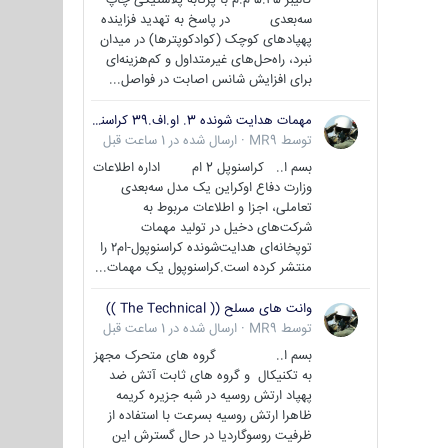
سه‌بعدی در پاسخ به تهدید فزاینده
پهپادهای کوچک (کوادکوپترها) در میدان
نبرد، راه‌حل‌های غیرمتداول و کم‌هزینه‌ای
برای افزایش شانس اصابت در فواصل...
مهمات هدایت شونده 3. او.اف.39 کراسنوپل/بصیر( Krasnopol 3OF39 )
توسط
MR9
·
ارسال شده در
1 ساعت قبل
بسم ا.. کراسنوپل 2 ام اداره اطلاعات
وزارت دفاع اوکراین یک مدل سه‌بعدی
تعاملی، اجزا و اطلاعات مربوط به
شرکت‌های دخیل در تولید مهمات
توپخانه‌ای هدایت‌شونده کراسنوپول-ام۲ را
منتشر کرده است.کراسنوپول یک مهمات...
وانت های مسلح (( The Technical ))
توسط
MR9
·
ارسال شده در
1 ساعت قبل
بسم ا.. گروه های متحرک مجهز
به تکنیکال و گروه های ثابت آتش ضد
پهپاد ارتش روسیه در شبه جزیره کریمه
ظاهرا ارتش روسیه بسرعت با استفاده از
ظرفیت روسوگاردیا در حال گسترش این