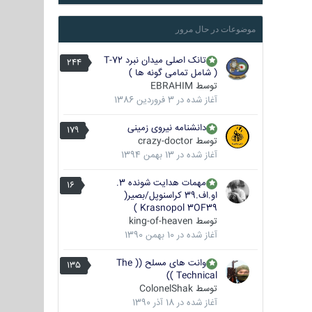
موضوعات در حال مرور
تانک اصلی میدان نبرد T-72
244
( شامل تمامی گونه ها )
توسط
EBRAHIM
آغاز شده در
3 فروردین 1386
دانشنامه نیروی زمینی
179
توسط
crazy-doctor
آغاز شده در
13 بهمن 1394
مهمات هدایت شونده 3.
16
او.اف.39 کراسنوپل/بصیر(
Krasnopol 3OF39 )
توسط
king-of-heaven
آغاز شده در
10 بهمن 1390
وانت های مسلح (( The
135
Technical ))
توسط
ColonelShak
آغاز شده در
18 آذر 1390