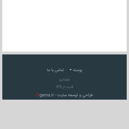
پوسته
تماس با ما
میلیتاری
قدرت از IPS
طراحي و توسعه سايت -
gama.ir
iT